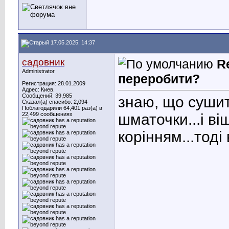
17.05.2025, 14:37
садовник
R
Administrator
переробити?
Регистрация: 28.01.2009
Адрес: Киев.
Сообщений: 39,985
знаю, що сушит
Сказал(а) спасибо: 2,094
Поблагодарили 64,401 раз(а) в
22,499 сообщениях
шматочки...і ві
корінням...тоді