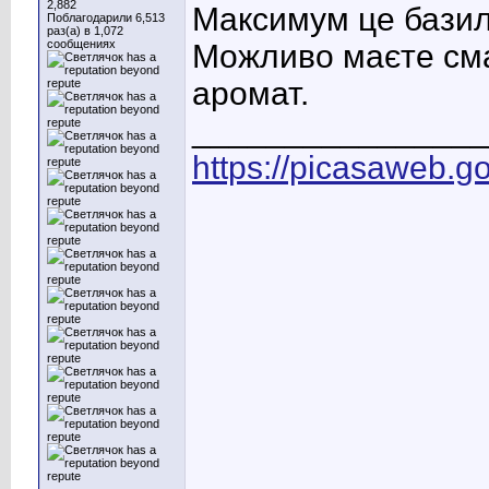
2,882
Максимум це базил
Поблагодарили 6,513
раз(а) в 1,072
сообщениях
Можливо маєте смач
аромат.
________________
https://picasaweb