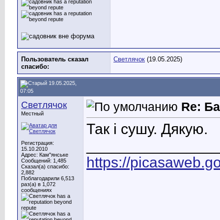
Пользователь сказал
Светлячок
(19.05.2025)
cпасибо:
19.05.2025,
07:05
Светлячок
Re: Ба
Местный
Так і сушу. Дякую.
________________
Регистрация:
15.10.2010
Адрес: Кам"янське
https://picasaweb
Сообщений: 1,485
Сказал(а) спасибо:
2,882
Поблагодарили 6,513
раз(а) в 1,072
сообщениях