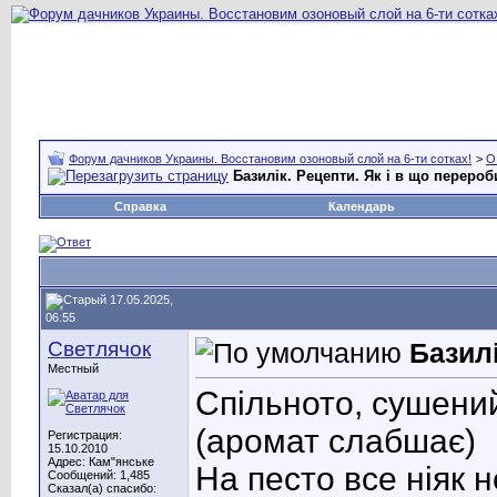
Форум дачников Украины. Восстановим озоновый слой на 6-ти сотках!
>
О
Базилік. Рецепти. Як і в що перероб
Справка
Календарь
17.05.2025,
06:55
Светлячок
Базилі
Местный
Спільното, сушений
(аромат слабшає)
Регистрация:
15.10.2010
Адрес: Кам"янське
На песто все ніяк 
Сообщений: 1,485
Сказал(а) спасибо: