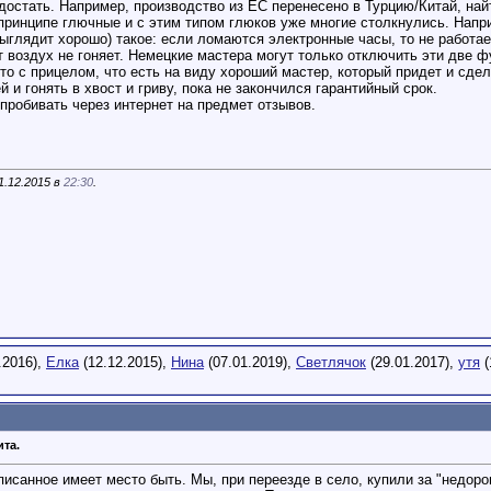
 достать. Например, производство из ЕС перенесено в Турцию/Китай, най
принципе глючные и с этим типом глюков уже многие столкнулись. Наприм
ыглядит хорошо) такое: если ломаются электронные часы, то не работае
от воздух не гоняет. Немецкие мастера могут только отключить эти две ф
 то с прицелом, что есть на виду хороший мастер, который придет и сдел
й и гонять в хвост и гриву, пока не закончился гарантийный срок.
робивать через интернет на предмет отзывов.
1.12.2015 в
22:30
.
.2016),
Елка
(12.12.2015),
Нина
(07.01.2019),
Светлячок
(29.01.2017),
утя
(
ита.
писанное имеет место быть. Мы, при переезде в село, купили за "недор