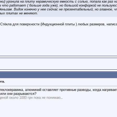
крюки) уронила на плиту керамическую емкость с солью, попала как ра
а что работает ( больше года уже), но большой конфоркой не пользую
еньгам. Видок конечно у нее сейчас не презентабельный, но главное, 
ных плитах не меняют.
Стёкла для поверхности (Индукционной плиты ) любых размеров, написа
ита.
еклокерамика, алюминий оставляет противные разводы, когда нагреваетс
 или они разрываются?
ценой около 1000 грн пока не понимаю
..