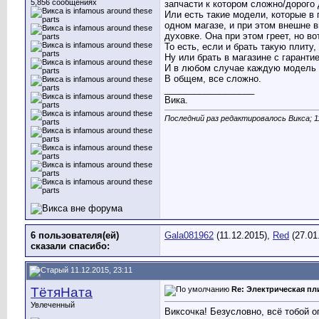
5,856 сообщениях
запчасти к котором сложно/дорого
Или есть такие модели, которые в 
одном магазе, и при этом внешне в
духовке. Она при этом греет, но в
То есть, если и брать такую плиту,
Ну или брать в магазине с гарантие
И в любом случае каждую модель п
В общем, все сложно.
__________________
Вика.
Последний раз редактировалось Викса; 1
6 пользователя(ей)
Gala081962
(11.12.2015),
Red
(27.01
сказали cпасибо:
11.12.2015, 23:11
ТётяНата
Re: Электрическая пл
Увлеченный
Виксочка! Безусловно, всё тобой о