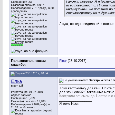
Галочка, повезло. А я (руки-
Сообщений: 961
Сказал(а) спасибо: 8,937
всей поверхности. Плита пок
Поблагодарили 7,737 раз(а) в 806
индукционный не потянем по д
сообщениях
стеклокерамику на индукцион
Люда, сегодня видела объявление 
Пользователь сказал
Fleur
(23.10.2017)
cпасибо:
23.10.2017, 10:34
Елка
Re: Электрическая пл
Местный
Хочу кастрюльку для каш. Плита ст
для эти целей? Стеклянные можно
Регистрация: 01.07.2010
Адрес: Харьков
Кастрюли объемом до 1 литра и с 
Сообщений: 3,709
__________________
Сказал(а) спасибо: 17,186
Я тоже Настя
Поблагодарили 7,078 раз(а) в
2,162 сообщениях