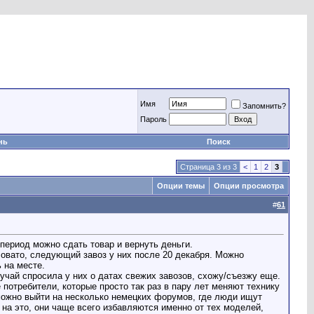
Имя
Запомнить?
Пароль
нь
Поиск
Страница 3 из 3
<
1
2
3
Опции темы
Опции просмотра
#
61
т период можно сдать товар и вернуть деньги.
ловато, следующий завоз у них после 20 декабря. Можно
 на месте.
лучай спросила у них о датах свежих завозов, схожу/съезжу еще.
 потребители, которые просто так раз в пару лет меняют технику
 можно выйти на несколько немецких форумов, где люди ищут
я на это, они чаще всего избавляются именно от тех моделей,