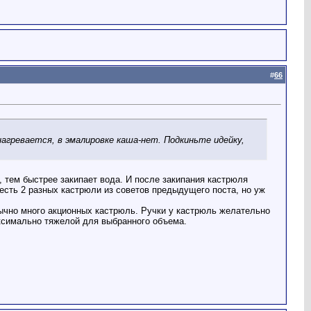
#
66
агревается, в эмалировке каша-нет. Подкиньте идейку,
 тем быстрее закипает вода. И после закипания кастрюля
сть 2 разных кастрюли из советов предыдущего поста, но уж
ычно много акционных кастрюль. Ручки у кастрюль желательно
ксимально тяжелой для выбранного объема.