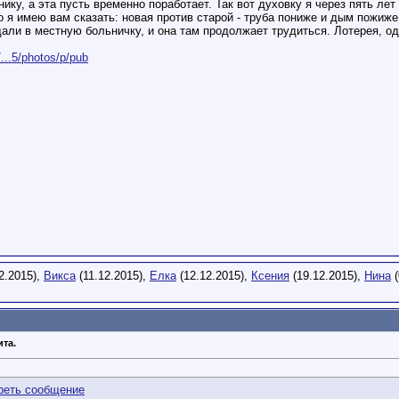
ику, а эта пусть временно поработает. Так вот духовку я через пять л
я имею вам сказать: новая против старой - труба пониже и дым пожиже
тдали в местную больничку, и она там продолжает трудиться. Лотерея, од
...5/photos/p/pub
2.2015),
Викса
(11.12.2015),
Елка
(12.12.2015),
Ксения
(19.12.2015),
Нина
(
ита.