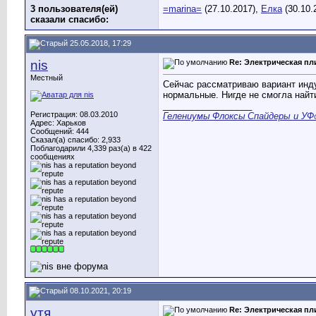
3 пользователя(ей)
=marina=
(27.10.2017),
Елка
(30.10.
сказали cпасибо:
25.05.2018, 17:29
nis
Re: Электрическая пл
Местный
Сейчас рассматриваю вариант индук
нормальные. Нигде не смогла найт
__________________
Регистрация: 08.03.2010
Гелениумы
Флоксы
Спайдеры и УФ
Адрес: Харьков
Сообщений: 444
Сказал(а) спасибо: 2,933
Поблагодарили 4,339 раз(а) в 422
сообщениях
08.10.2021, 20:19
утя
Re: Электрическая пл