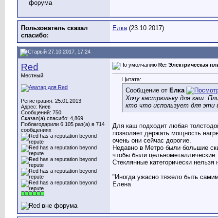
Пользователь сказал
Елка
(23.10.2017)
cпасибо:
27.10.2017, 17:24
Red
Re: Электрическая пл
Местный
Цитата:
Сообщение от
Елка
Хочу кастрюльку для каш. Пл
Регистрация: 25.01.2013
кто что использует для эти
Адрес: Киев
Сообщений: 750
Сказал(а) спасибо: 4,869
Поблагодарили 6,105 раз(а) в 714
Для каш подходит любая толстодон
сообщениях
позволяет держать мощность нагре
очень они сейчас дорогие.
Недавно в Метро были большие ски
чтобы были цельнометаллические. 
Стеклянные категорически нельзя 
__________________
"Иногда ужасно тяжело быть самим
Елена