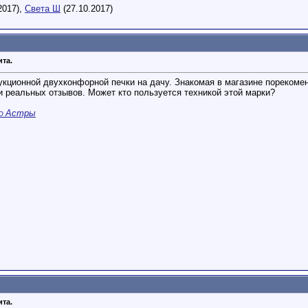
2017),
Света Ш
(27.10.2017)
ита.
ционной двухконфорной печки на дачу. Знакомая в магазине порекомендо
и реальных отзывов. Может кто пользуется техникой этой марки?
Астры
О
ита.