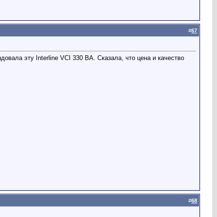
#
67
вала эту Interline VCI 330 BA. Сказала, что цена и качество
#
68