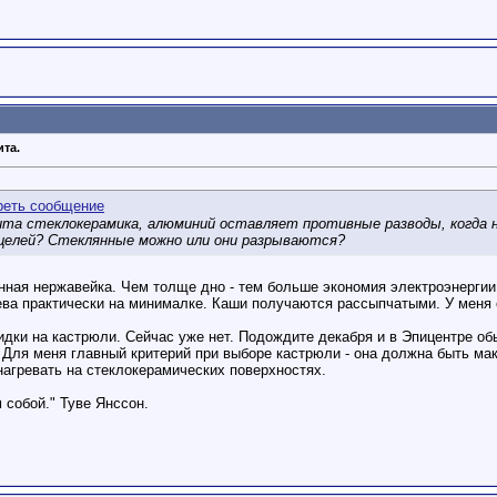
ита.
ита стеклокерамика, алюминий оставляет противные разводы, когда н
 целей? Стеклянные можно или они разрываются?
ная нержавейка. Чем толще дно - тем больше экономия электроэнергии,
ва практически на минималке. Каши получаются рассыпчатыми. У меня е
дки на кастрюли. Сейчас уже нет. Подождите декабря и в Эпицентре об
Для меня главный критерий при выборе кастрюли - она должна быть ма
нагревать на стеклокерамических поверхностях.
 собой." Туве Янссон.