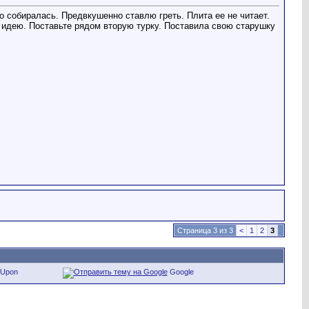
 собиралась. Предвкушенно ставлю греть. Плита ее не читает.
ул идею. Поставьте рядом вторую турку. Поставила свою старушку
Страница 3 из 3
<
1
2
3
eUpon
Google