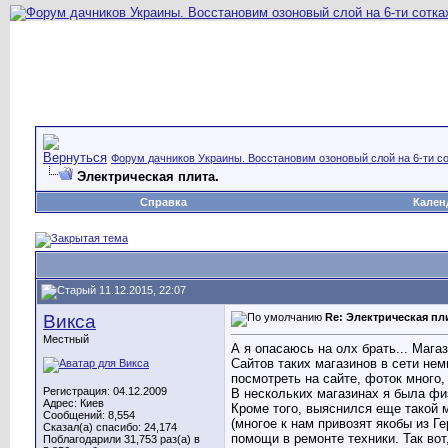
Форум дачников Украины. Восстановим озоновый слой на 6-ти со
Электрическая плита.
Справка
Кален
11.12.2015, 22:07
Викса
Re: Электрическая пл
Местный
А я опасаюсь на олх брать... Магаз
Сайтов таких магазинов в сети не
посмотреть на сайте, фоток много,
Регистрация: 04.12.2009
В нескольких магазинах я была физ
Адрес: Киев
Кроме того, выяснился еще такой м
Сообщений: 8,554
(многое к нам привозят якобы из 
Сказал(а) спасибо: 24,174
помощи в ремонте техники. Так вот
Поблагодарили 31,753 раз(а) в