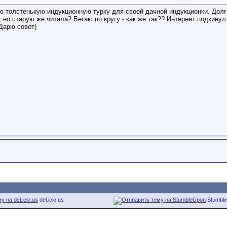
 толстенькую индукционную турку для своей дачной индукционки. Долго
, но старую же читала? Бегаю по кругу - как же так?? Интернет подкин
Дарю совет)
del.icio.us
Stumbl