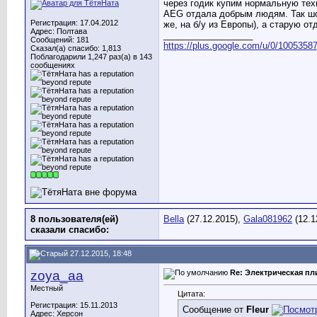
через годик купим нормальную техн
AEG отдала добрым людям. Так шо 
Регистрация: 17.04.2012
же, на б/у из Европы), а старую о
Адрес: Полтава
__________________
Сообщений: 181
https://plus.google.com/u/0/10053587
Сказал(а) спасибо: 1,813
Поблагодарили 1,247 раз(а) в 143
сообщениях
8 пользователя(ей)
Bella
(27.12.2015),
Gala081962
(12.1
сказали cпасибо:
27.12.2015, 18:48
zoya_aa
Re: Электрическая пл
Местный
Цитата:
Регистрация: 15.11.2013
Сообщение от
Fleur
Адрес: Херсон