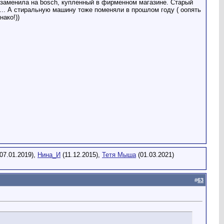
ет заменила на bosch, купленный в фирменном магазине. Старый
... А стиральную машину тоже поменяли в прошлом году ( оопять
нако!))
07.01.2019),
Нина_И
(11.12.2015),
Тетя Мыша
(01.03.2021)
#
63