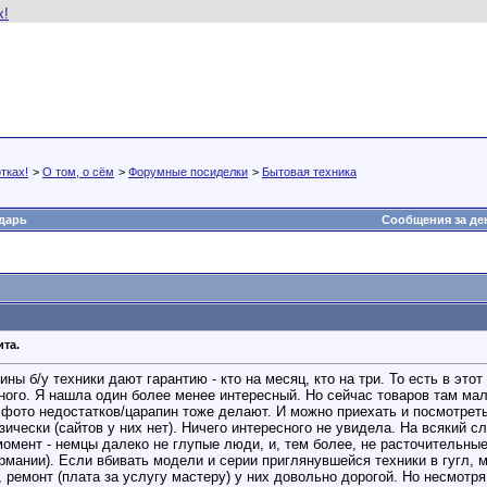
тках!
>
О том, о сём
>
Форумные посиделки
>
Бытовая техника
дарь
Сообщения за де
ита.
ины б/у техники дают гарантию - кто на месяц, кто на три. То есть в это
много. Я нашла один более менее интересный. Но сейчас товаров там ма
 фото недостатков/царапин тоже делают. И можно приехать и посмотреть
ически (сайтов у них нет). Ничего интересного не увидела. На всякий с
омент - немцы далеко не глупые люди, и, тем более, не расточительные
Германии). Если вбивать модели и серии приглянувшейся техники в гугл,
, ремонт (плата за услугу мастеру) у них довольно дорогой. Но несмотр