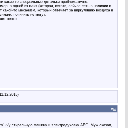
ти какие-то специальные детальки проблематично.
ер, в одной из плит (которая, кстати, сейчас есть в наличии в
т какой-то механизм, который отвечает за циркуляцию воздуха в
ункции, починить не могут.
ает нечто...
11.12.2015)
#
62
ого" б/у стиральную машину и электродуховку AEG. Муж сказал,