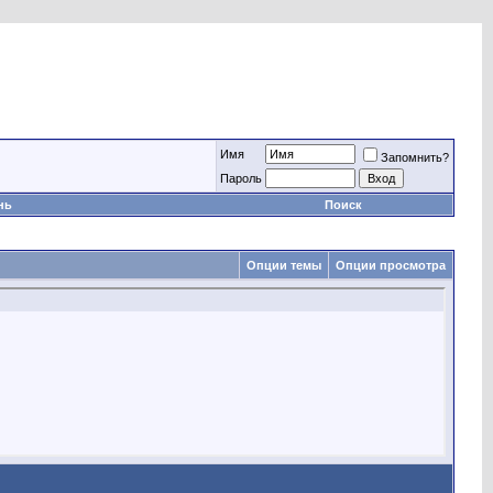
Имя
Запомнить?
Пароль
нь
Поиск
Опции темы
Опции просмотра