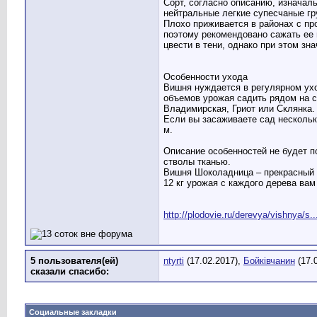
Сорт, согласно описанию, изначал
нейтральные легкие супесчаные г
Плохо приживается в районах с пр
поэтому рекомендовано сажать ее 
цвести в тени, однако при этом зн
Особенности ухода
Вишня нуждается в регулярном ух
объемов урожая садить рядом на с
Владимирская, Гриот или Склянка.
Если вы засаживаете сад нескольк
м.
Описание особенностей не будет п
стволы тканью.
Вишня Шоколадница – прекрасный п
12 кг урожая с каждого дерева вам
http://plodovie.ru/derevya/vishnya/
5 пользователя(ей)
ntyrti
(17.02.2017),
Бойківчанин
(17.
сказали cпасибо:
Социальные закладки