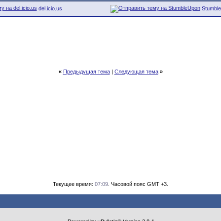
del.icio.us
Stumbl
«
Предыдущая тема
|
Следующая тема
»
Текущее время:
07:09
. Часовой пояс GMT +3.