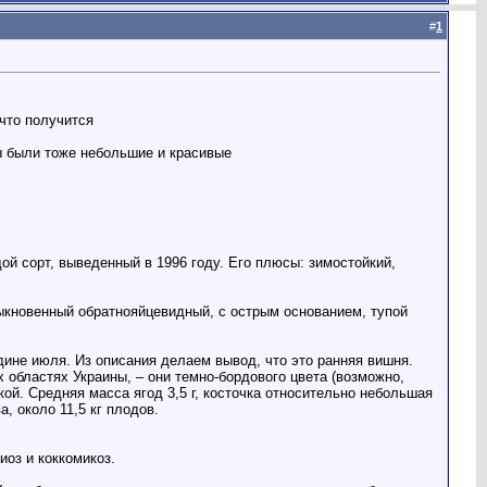
#
1
что получится
бы были тоже небольшие и красивые
 сорт, выведенный в 1996 году. Его плюсы: зимостойкий,
быкновенный обратнояйцевидный, с острым основанием, тупой
дине июля. Из описания делаем вывод, что это ранняя вишня.
бластях Украины, – они темно-бордового цвета (возможно,
ой. Средняя масса ягод 3,5 г, косточка относительно небольшая
, около 11,5 кг плодов.
иоз и коккомикоз.