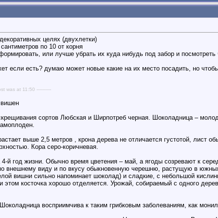
 декоративных целях (двухлетки)
 сантиметров по 10 от корня
ормировать, или лучше убрать их куда нибудь под забор и посмотреть 
жет если есть? думаю может новые какие на их место посадить, но что
st was at 11:50 ----------
 вишен
рещивания сортов Любская и Ширпотреб черная. Шоколадница – молодой
самоплоден.
стает выше 2,5 метров , крона дерева не отличается густотой, лист о
рхностью. Кора серо-коричневая.
4-й год жизни. Обычно время цветения – май, а ягоды созревают к сере
 внешнему виду и по вкусу обыкновенную черешню, растущую в южных о
елой вишни сильно напоминает шоколад) и сладкие, с небольшой кислинк
и этом косточка хорошо отделяется. Урожай, собираемый с одного дерева
: Шоколадница восприимчива к таким грибковым заболеваниям, как монил