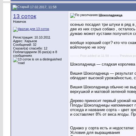
17.02.2017, 11:58
13 соток
Шоколадница
Новичок
осенью посадил три штуки в ряд в
две из них сгрыз собако , осталось
думаю может кустами получится сф
Регистрация: 10.10.2011
Адрес: Харьков
вообще хороший сорт? кто что ска
Сообщений: 32
войлочную не хочу
Сказал(а) спасибо: 12
Поблагодарили 35 раз(а) в 8
сообщениях
---------- Post added at 11:58 ---------- Previous po
Шоколадница — сладкая королева
Вишня Шоколадница — результат ск
обладает высокой урожайностью, 
Вишня Шоколадница обычно не выра
верхушкой и матовой зеленой пове
Дерево приносит первый урожай на 
Плоды Шоколадницы напоминают по
отсюда и название сорта – цвет зр
и составляет 8% от веса ягоды. Пр
Однако у сорта есть и недостатки
Условия для выращивания