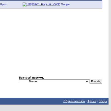
eUpon
Google
Быстрый переход
Обратная связь
-
Архив
-
Вверх