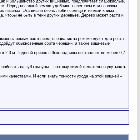
Как и большинство других вишневых, предпочитает слабокислые,
ем. Перед посадкой землю удобряют перегноем или навозом.
ых низинах. Эта вишня очень любит солнце и теплый климат,
 чтобы не быть в тени других деревьев. Дерево может расти и
самоопыляемым растением, специалисты рекомендуют для роста
одойдут обыкновенные сорта черешни, а также вишневые
в 2-3 м. Годовой прирост Шоколадницы составляет не менее 0,7
 пробовать на зуб грызуны – поэтому зимой желательно укутывать
ми качествами. И если знать тонкости ухода на этой вишней –