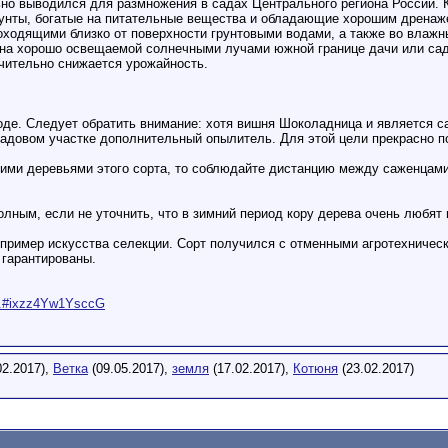
ьно выводился для размножения в садах Центрального региона России. 
рунты, богатые на питательные вещества и обладающие хорошим дренаж
оходящими близко от поверхности грунтовыми водами, а также во влажн
на хорошо освещаемой солнечными лучами южной границе дачи или сада,
ачительно снижается урожайность.
оде. Следует обратить внимание: хотя вишня Шоколадница и является 
адовом участке дополнительный опылитель. Для этой цели прекрасно п
ими деревьями этого сорта, то соблюдайте дистанцию между саженцами 
олным, если не уточнить, что в зимний период кору дерева очень любят
ример искусства селекции. Сорт получился с отменными агротехнически
 гарантированы.
s...#ixzz4Yw1YsccG
02.2017),
Ветка
(09.05.2017),
земля
(17.02.2017),
Котюня
(23.02.2017)