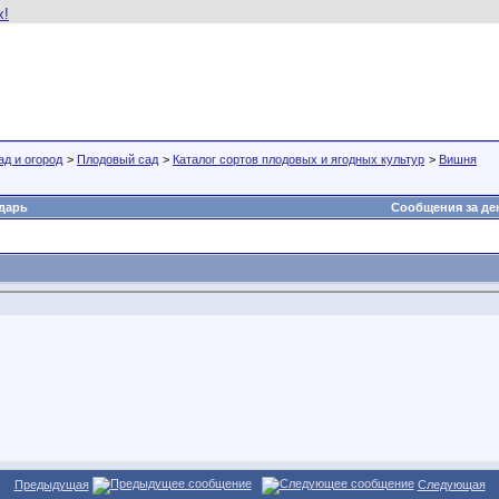
ад и огород
>
Плодовый сад
>
Каталог сортов плодовых и ягодных культур
>
Вишня
дарь
Сообщения за де
Предыдущая
Следующая