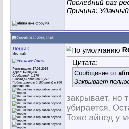
Последний раз ред
Причина: Удачный
26.12.2016, 12:05
Лешик
R
Местный
Цитата:
Регистрация: 17.03.2016
Сообщение от
afi
Адрес: Київщина
Сообщений: 1,176
Сказал(а) спасибо: 5,273
Закрывает полнос
Поблагодарили 5,186 раз(а) в 936
сообщениях
закрывает, но 
убирается. Ост
Тоже айпед у 