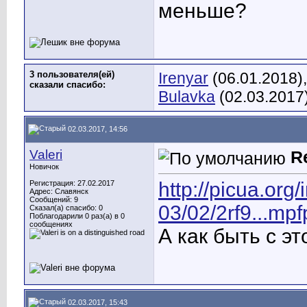
меньше?
3 пользователя(ей)
Irenyar
(06.01.2018)
сказали cпасибо:
Bulavka
(02.03.2017
02.03.2017, 14:56
Valeri
R
Новичок
http://picua.org
Регистрация: 27.02.2017
Адрес: Славянск
Сообщений: 9
03/02/2rf9...mp
Сказал(а) спасибо: 0
Поблагодарили 0 раз(а) в 0
сообщениях
А как быть с э
02.03.2017, 15:43