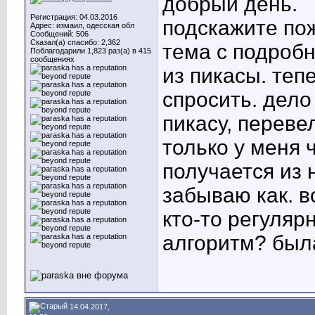
добрый день.
Регистрация: 04.03.2016
подскажите по
Адрес: измаил, одесская обл
Сообщений: 506
Сказал(а) спасибо: 2,362
тема с подробн
Поблагодарили 1,823 раз(а) в 415
сообщениях
из пикасы. теп
спросить. дело
пикасу, переве
только у меня 
получается из 
забываю как. в
кто-то регуляр
алгоритм? был
14.04.2017,