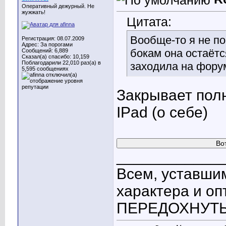
Оперативный дежурный. Не
жужжать!
Цитата:
Вообще-то я не по
Регистрация: 08.07.2009
Адрес: За порогами
бокам она остаётс
Сообщений: 6,889
Сказал(а) спасибо: 10,159
Поблагодарили 22,010 раз(а) в
заходила на форум 
5,595 сообщениях
Закрывает полн
IPad (о себе)
____________
Всем, уставшим
характера и о
ПЕРЕДОХНУТЬ! 