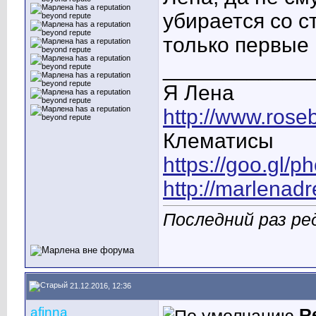
убирается со с
только первые 
____________
Я Лена
http://www.rose
Клематисы
https://goo.gl/
http://marlenad
Последний раз ред
21.12.2016, 12:36
afinna
R