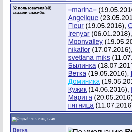
32 пользователя(ей)
=marina=
(19.05.201
сказали cпасибо:
Angelique
(23.05.20
Fleur
(19.05.2016),
G
Irenyar
(06.01.2018)
Moonvalley
(19.05.2
nikaflor
(17.07.2016)
svetlana-miks
(11.07
Былинка
(18.07.201
Ветка
(19.05.2016),
Доминика
(19.05.20
Кужик
(14.06.2016),
Марита
(20.05.2016
пятница
(11.07.2016
19.05.2016, 12:48
Ветка
R