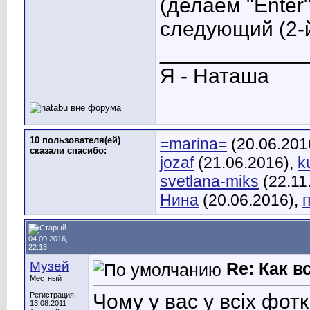
(делаем "Enter
следующий (2-й
____________
Я - Наташа
10 пользователя(ей)
=marina=
(20.06.201
сказали cпасибо:
jozaf
(21.06.2016),
k
svetlana-miks
(22.11
Нина
(20.06.2016),
04.09.2016,
22:13
Музей
Re: Как 
Местный
Чому у вас у всіх фот
Регистрация:
13.08.2011