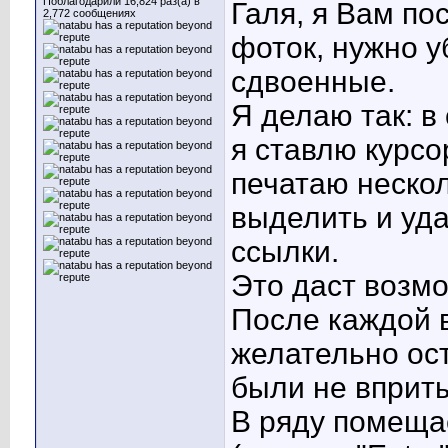
Поблагодарили 16,824 раз(а) в
Галя, я Вам по
2,772 сообщениях
фоток, нужно уб
сдвоенные.
Я делаю так: в 
я ставлю курсо
печатаю нескол
выделить и уд
ссылки.
Это даст возмо
После каждой 
желательно ост
были не вприты
В ряду помещае