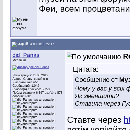
Феи, всем процветани
04.09.2016, 22:17
did_Panas
R
Местный
Цитата:
Регистрация: 11.03.2012
Сообщение от
Му
Адрес: Славутський р-н
Хмельницька обл.
Сообщений: 1,042
Чому у вас у всіх
Сказал(а) спасибо: 5,759
Поблагодарили 6,597 раз(а) в 878
Як зменшити?
сообщениях
Ставила через Гу
Ставте через
h
потім копіюйте 