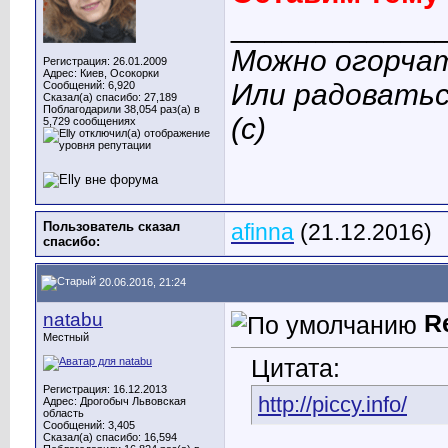
____________
Можно огорчат
Регистрация: 26.01.2009
Адрес: Киев, Осокорки
Или радоватьс
Сообщений: 6,920
Сказал(а) спасибо: 27,189
Поблагодарили 38,054 раз(а) в
(с)
5,729 сообщениях
Пользователь сказал
afinna
(21.12.2016)
cпасибо:
20.06.2016, 21:24
natabu
R
Местный
Цитата:
Регистрация: 16.12.2013
http://piccy.info/
Адрес: Дрогобыч Львовская
область
Сообщений: 3,405
Сказал(а) спасибо: 16,594