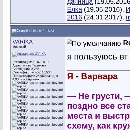
дачница
(19.05.2016
Елка
(19.05.2016),
И
2016
(24.01.2017),
п
19.05.2016, 15:53
VARIKA
R
Местный
я пользуюсь вт
Регистрация: 10.02.2010
____________
Адрес: місто Териконів
Сообщений: 8,235
Сказал(а) спасибо: 16,533
Я - Варвара
Поблагодарили 28,960 раз(а) в
4,936 сообщениях
— Не грусти, 
поздно все ст
места и выст
схему, как кру