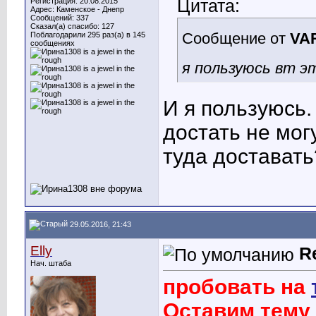
Цитата:
Регистрация: 20.08.2015
Адрес: Каменское - Днепр
Сообщений: 337
Сказал(а) спасибо: 127
Сообщение от
VA
Поблагодарили 295 раз(а) в 145
сообщениях
я пользуюсь вт э
И я пользуюсь.
достать не могу
туда доставать
29.05.2016, 21:43
Elly
R
Нач. штаба
пробовать на
Оставим тему