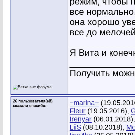
режим, чтобы п
все нормально, 
она хорошо ув
все до мелочей.
____________
Я Вита и конеч
____________
Получить можно
26 пользователя(ей)
=marina=
(19.05.201
сказали cпасибо:
Fleur
(19.05.2016),
G
Irenyar
(06.01.2018)
LiiS
(08.10.2018),
Mo