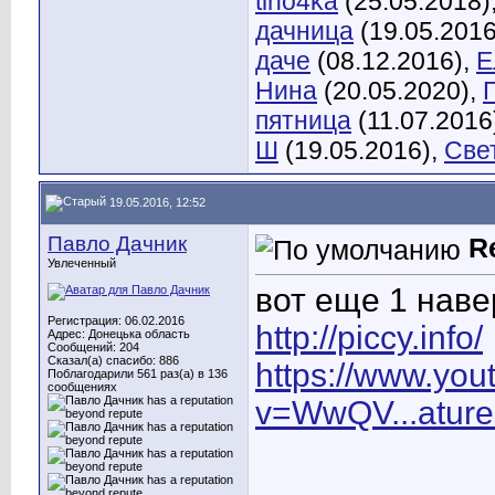
tino4ka
(25.05.2018)
дачница
(19.05.2016
даче
(08.12.2016),
Е
Нина
(20.05.2020),
пятница
(11.07.2016
Ш
(19.05.2016),
Све
19.05.2016, 12:52
Павло Дачник
R
Увлеченный
вот еще 1 навер
Регистрация: 06.02.2016
http://piccy.info/
Адрес: Донецька область
Сообщений: 204
Сказал(а) спасибо: 886
https://www.yo
Поблагодарили 561 раз(а) в 136
сообщениях
v=WwQV...ature