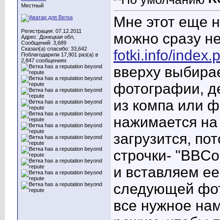
Местный
Мне этот еще н
Регистрация: 07.12.2011
можно сразу не
Адрес: Донецкая обл,
Сообщений: 3,689
Сказал(а) спасибо: 33,642
fotki.info/inde
Поблагодарили 17,901 раз(а) в
2,847 сообщениях
вверху выбирае
фотографии, д
из компа или ф
нажимается на 
загрузится, по
строчки- "BBCo
и вставляем е
следующей фотк
все нужное на