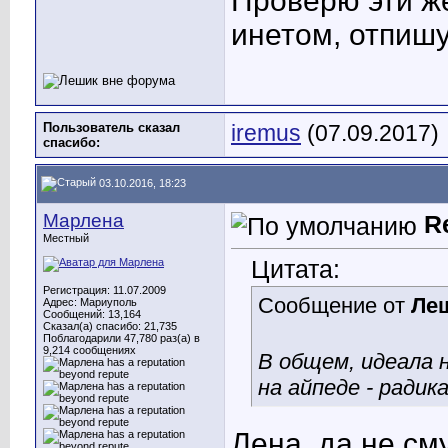
Проверю эти ж
инетом, отпишу
Пользователь сказал
iremus
(07.09.2017)
cпасибо:
03.10.2016, 18:23
Марлена
R
Местный
Цитата:
Регистрация: 11.07.2009
Сообщение от
Ле
Адрес: Мариуполь
Сообщений: 13,164
Сказал(а) спасибо: 21,735
Поблагодарили 47,780 раз(а) в
9,214 сообщениях
В общем, идеала 
на айпеде - радик
Лена, да не см