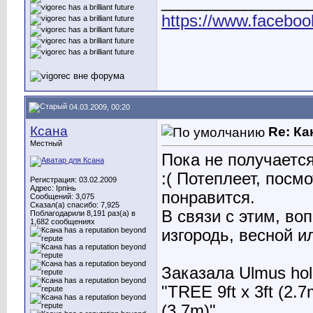
________________
https://www.faceboo
04.03.2009, 00:20
Ксана
Re: Ка
Местный
Пока не получается
:( Потеплеет, посм
Регистрация: 03.02.2009
Адрес: Ірпінь
понравится.
Сообщений: 3,075
Сказал(а) спасибо: 7,925
В связи с этим, во
Поблагодарили 8,191 раз(а) в
1,682 сообщениях
изгородь, весной и
Заказала Ulmus holl
"TREE 9ft x 3ft (2.7
(3.7m)".