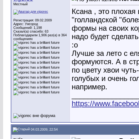
Местный
Ксана , это плохая
"голландской "бол
Регистрация: 09.02.2009
Адрес: Ужгород
формы на своих кор
Сообщений: 1,198
Сказал(а) спасибо: 63
надо будет сделать
Поблагодарили 1,906 раз(а) в 364
сообщениях
:o
Лучше за лето с е
формуются. А в стр
по цвету хвои чуть
голубых и очень го
например.
________________
https://www.faceboo
04.03.2009, 22:54