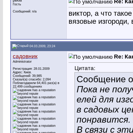
рыба
Re: Ка
Гость
виктор, а что тако
Сообщений: n/a
вязовые изгороди,
04.03.2009, 23:24
садовник
Re: Ка
Administrator
Цитата:
Регистрация: 28.01.2009
Адрес: Киев.
Сообщений: 39,985
Сообщение 
Сказал(а) спасибо: 2,094
Поблагодарили 64,401 раз(а) в
Пока не пол
22,499 сообщениях
елей для изг
в садовых ц
понравится.
В связи с эт