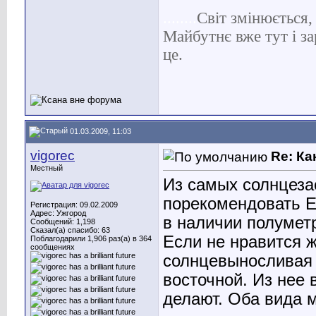
Fedotdanetot
Re: Живая изгородь
23.04.2019,
23:29
........
С
віт
змінюється, 
Майбутнє вже тут і за
це.
01.03.2009, 11:03
vigorec
Re: Ка
Местный
Из самых солнцеза
порекомендовать Е
Регистрация: 09.02.2009
Адрес: Ужгород
в наличии полуметр
Сообщений: 1,198
Сказал(а) спасибо: 63
Если не нравится ж
Поблагодарили 1,906 раз(а) в 364
сообщениях
солнцевыносливая 
восточной. Из нее 
делают. Оба вида 