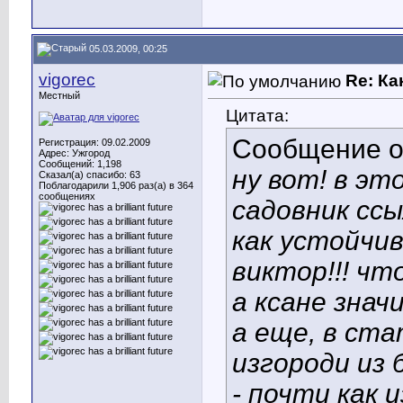
05.03.2009, 00:25
vigorec
Re: Ка
Местный
Цитата:
Сообщение 
Регистрация: 09.02.2009
Адрес: Ужгород
Сообщений: 1,198
ну вот! в эт
Сказал(а) спасибо: 63
Поблагодарили 1,906 раз(а) в 364
сообщениях
садовник сс
как устойчив
виктор!!! чт
а ксане знач
а еще, в ста
изгороди из
- почти как 