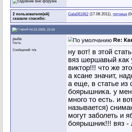
2 пользователя(ей)
Gala081962
(17.08.2011),
пятница
(0
сказали cпасибо:
04.03.2009, 23:34
рыба
Re: Ка
Гость
ну вот! в этой ста
Сообщений: n/a
вяз шершавый как у
виктор!!! что же эт
а ксане значит, на
а еще, в статье из
боярышника. у меня
много то есть. и в
называется) снимаю
могут заболеть и я
боярышник!!! вяз -