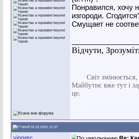
Понравился, хочу н
изгороди. Сгодится
Смущает не соотве
________________
Відчути, Зрозуміт
...............................
........
С
віт
змінюється, 
Майбутнє вже тут і за
це.
04.03.2009, 22:47
vigorec
Re: Ка