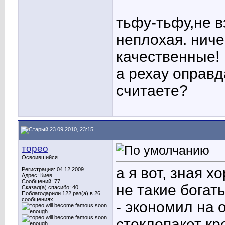
тьфу-тьфу,не 
неплохая. ниче
качественные!
а рехау оправд
считаете?
23.09.2010, 23:15
торео
Освоившийся
а я вот, зная 
Регистрация: 04.12.2009
Адрес: Киев
Сообщений: 77
не такие богат
Сказал(а) спасибо: 40
Поблагодарили 122 раз(а) в 26
сообщениях
- экономил на 
стеклопакет кр