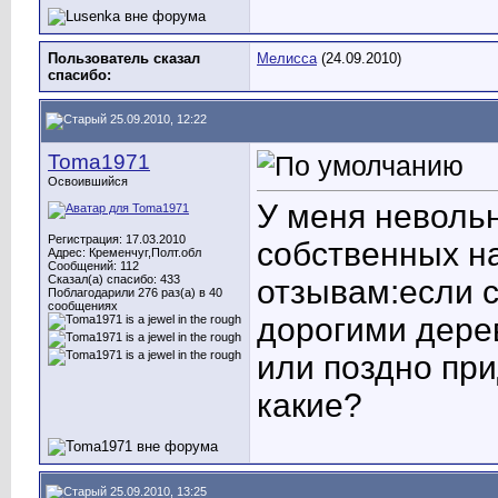
Пользователь сказал
Мелисса
(24.09.2010)
cпасибо:
25.09.2010, 12:22
Toma1971
Освоившийся
У меня неволь
Регистрация: 17.03.2010
собственных н
Адрес: Кременчуг,Полт.обл
Сообщений: 112
Сказал(а) спасибо: 433
отзывам:если 
Поблагодарили 276 раз(а) в 40
сообщениях
дорогими дере
или поздно при
какие?
25.09.2010, 13:25