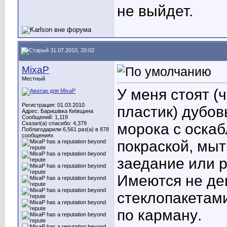
не выйдет.
31.07.2010, 20:02
MixaP
Местный
У меня стоят (
Регистрация: 01.03.2010
пластик) дубо
Адрес: Баришівка Київщина
Сообщений: 1,119
Сказал(а) спасибо: 4,379
морока с оскаб
Поблагодарили 6,561 раз(а) в 878
сообщениях
покраской, мыт
заедание или р
Имеются не де
стеклопакетами
по карману
.