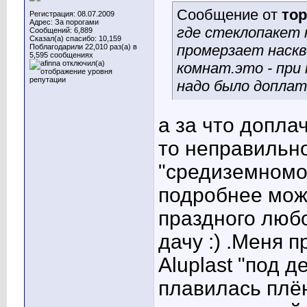
Сообщение от
то
Регистрация: 08.07.2009
Адрес: За порогами
где стеклопакет 
Сообщений: 6,889
Сказал(а) спасибо: 10,159
промерзает наскв
Поблагодарили 22,010 раз(а) в
5,595 сообщениях
комнат.это - при
надо было доплат
а за что допла
то неправильно
"средиземномор
подробнее мож
праздного люб
дачу :) .Меня п
Aluplast "под 
плавилась плё