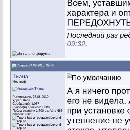
Всем, уставшим
характера и о
ПЕРЕДОХНУТЬ! 
Последний раз ре
09:32
.
24.09.2010, 09:05
Тиана
Местный
А я ничего про
Регистрация: 17.06.2010
его не видела.
Адрес: Киев
Сообщений: 1,037
Сказал(а) спасибо: 1,086
при установке 
Поблагодарили 1,700 раз(а) в 488
сообщениях
утепление не у