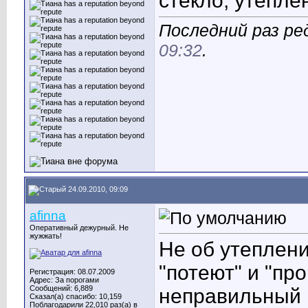
стекло, утепле
Последний раз ре
09:32
.
24.09.2010, 09:09
afinna
Оперативный дежурный. Не
жужжать!
Не об утеплени
"потеют" и "пр
Регистрация: 08.07.2009
Адрес: За порогами
Сообщений: 6,889
неправильный м
Сказал(а) спасибо: 10,159
Поблагодарили 22,010 раз(а) в