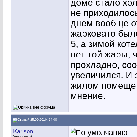
доме стало хол
не приходилось
днем вообще о
жарковато было
5, а зимой кот
нет той жары, 
прохладно, соо
увеличился. И э
жилом помещен
мнение.
25.09.2010, 14:00
Karlson
Увлеченный