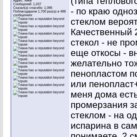
(типа тепловог
Адрес: Киев
Сообщений: 1,037
Сказал(а) спасибо: 1,086
- по краю одно
Поблагодарили 1,700 раз(а) в 488
сообщениях
стеклом вероя
Качественный 
стекол - не пр
еще откосы - в
желательно то
пенопластом по
или пенопласт
меня дома есть
промерзания за
стеклом - на о
испарина в сам
понимаете, 2 см