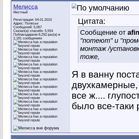
Мелисса
Местный
Цитата:
Регистрация: 04.01.2010
Адрес: Полесье
Сообщений: 5,067
Сообщение от
afi
Сказал(а) спасибо: 5,554
Поблагодарили 8,292 раз(а) в
2,181 сообщениях
"потеют" и "пром
монтаж /установк
тоже,
Я в ванну пост
двухкамерные, 
все ж.... глупо
было все-таки