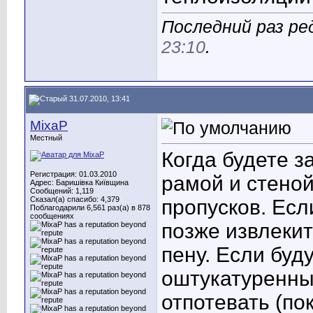
Последний раз ре
23:10
.
31.07.2010, 13:41
MixaP
Местный
Когда будете з
Регистрация: 01.03.2010
рамой и стеной
Адрес: Баришівка Київщина
Сообщений: 1,119
Сказал(а) спасибо: 4,379
пропусков. Есл
Поблагодарили 6,561 раз(а) в 878
сообщениях
позже извлекит
пену. Если буд
оштукатуренны
отпотевать (по