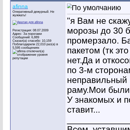
afinna
Оперативный дежурный. Не
жужжать!
"я Вам не скажу
морозы до 30 б
Регистрация: 08.07.2009
Адрес: За порогами
Сообщений: 6,889
промерзало. Б
Сказал(а) спасибо: 10,159
Поблагодарили 22,010 раз(а) в
пакетом (тк эт
5,595 сообщениях
нет.Да и откос
по 3-м сторона
неправильный 
раму.Мои были 
У знакомых и по
ставит...
____________
Всем, уставшим