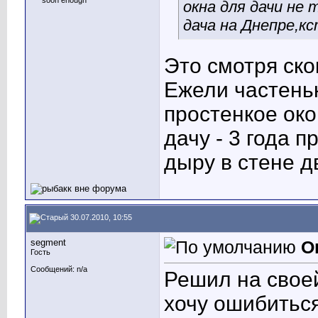
окна для дачи не 
дача на Днепре,к
Это смотря ско
Ежели частеньк
простенкое ок
дачу - 3 года п
дыру в стене
дв
30.07.2010, 10:55
segment
О
Гость
Сообщений: n/a
Решил на своей
хочу ошибитьс