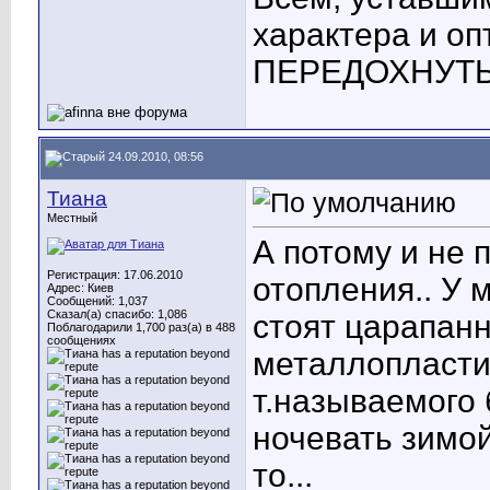
характера и о
ПЕРЕДОХНУТЬ! 
24.09.2010, 08:56
Тиана
Местный
А потому и не 
Регистрация: 17.06.2010
отопления.
. У 
Адрес: Киев
Сообщений: 1,037
Сказал(а) спасибо: 1,086
стоят царапан
Поблагодарили 1,700 раз(а) в 488
сообщениях
металлопласти
т.называемого 
ночевать зимой
то...