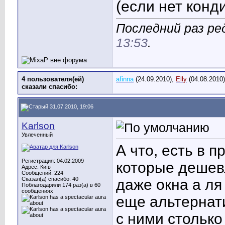
(если нет конд
Последний раз ре
13:53
.
4 пользователя(ей)
afinna
(24.09.2010),
Elly
(04.08.2010
сказали cпасибо:
31.07.2010, 19:06
Karlson
Увлеченный
А что, есть в 
Регистрация: 04.02.2009
которые дешев
Адрес: Київ
Сообщений: 224
Сказал(а) спасибо: 40
даже окна а ля
Поблагодарили 174 раз(а) в 60
сообщениях
еще альтернати
с ними столько