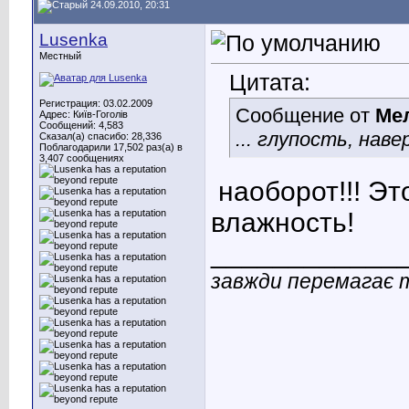
24.09.2010, 20:31
Lusenka
Местный
Цитата:
Регистрация: 03.02.2009
Сообщение от
Ме
Адрес: Київ-Гоголів
Сообщений: 4,583
... глупость, наве
Сказал(а) спасибо: 28,336
Поблагодарили 17,502 раз(а) в
3,407 сообщениях
наоборот!!! Эт
влажность!
____________
завжди перемагає т