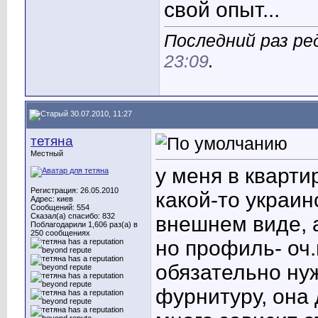
свой опыт...
Последний раз ре
23:09
.
30.07.2010, 11:27
тетяна
Местный
у меня в кварти
Регистрация: 26.05.2010
какой-то украи
Адрес: киев
Сообщений: 554
Сказал(а) спасибо: 832
внешнем виде, а
Поблагодарили 1,606 раз(а) в
250 сообщениях
но профиль- оч.
обязательно ну
фурнитуру, она