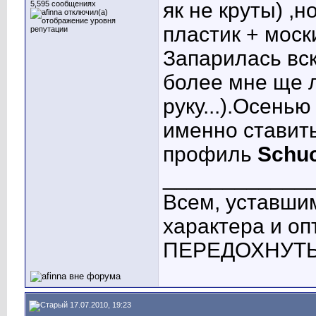
як не круты) ,
5,595 сообщениях
пластик + моск
Запарилась вск
более мне ще л
руку...).Осенью
именно ставить
профиль
Schu
____________
Всем, уставшим
характера и о
ПЕРЕДОХНУТЬ! 
17.07.2010, 19:23