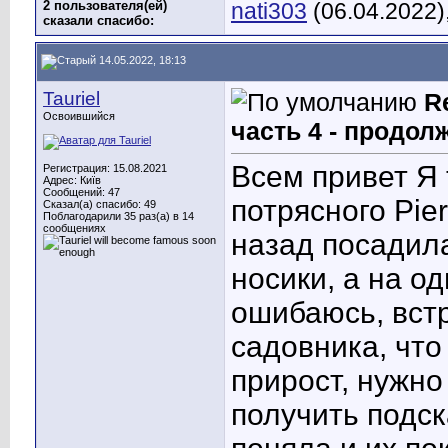
2 пользователя(ей)
nati303
(06.04.2022)
сказали cпасибо:
14.05.2022, 18:13
Tauriel
R
Освоившийся
часть 4 - продол
Всем привет
Я 
Регистрация: 15.08.2021
Адрес: Київ
Сообщений: 47
потрясного Pier
Сказал(а) спасибо: 49
Поблагодарили 35 раз(а) в 14
сообщениях
назад посадила
носики, а на о
ошибаюсь, вст
садовника, что
прирост, нужн
получить подск