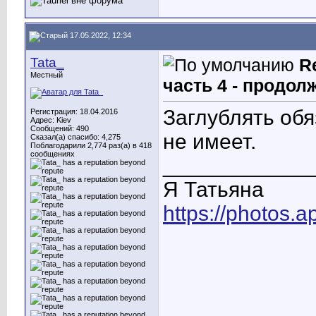
17.05.2022, 12:34
Tata_
R
Местный
часть 4 - продол
Заглублять обя
Регистрация: 18.04.2016
Адрес: Kiev
Сообщений: 490
не имеет.
Сказал(а) спасибо: 4,275
Поблагодарили 2,774 раз(а) в 418
сообщениях
____________
Я Татьяна
https://photos