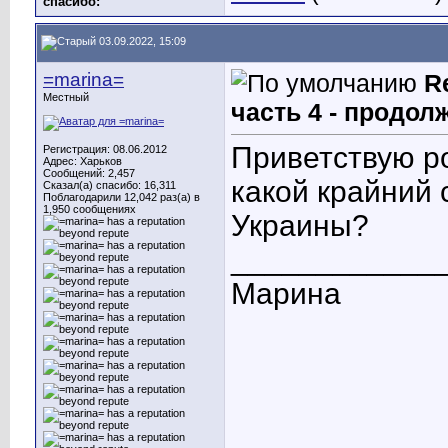
cпасибо:
03.09.2022, 15:09
=marina=
R
Местный
часть 4 - продол
Приветствую р
Регистрация: 08.06.2012
Адрес: Харьков
Сообщений: 2,457
какой крайний 
Сказал(а) спасибо: 16,311
Поблагодарили 12,042 раз(а) в
1,950 сообщениях
Украины?
____________
Марина