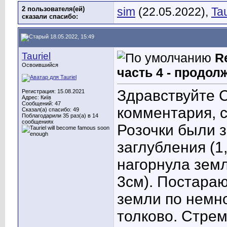
2 пользователя(ей)
sim
(22.05.2022),
Tau
сказали cпасибо:
18.05.2022, 15:49
Tauriel
R
Освоившийся
часть 4 - продол
Здравствуйте 
Регистрация: 15.08.2021
Адрес: Київ
Сообщений: 47
комментария, 
Сказал(а) спасибо: 49
Поблагодарили 35 раз(а) в 14
сообщениях
Розочки были з
заглубления (1
нагорнула земл
3см). Постараю
земли по немно
толково. Стрем