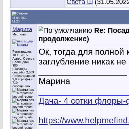
Света Ш
(31.05.202
31.05.2022,
11:25
Марита
Re: Посад
Местный
продолжение)
Ок, тогда для полной
Регистрация:
10.11.2015
Адрес: Одесса
заглубление никак не
Сообщений:
906
__________________
Сказал(а)
спасибо: 2,669
Поблагодарили
Марина
9,986 раз(а) в
719
сообщениях
__________________
Дача- 4 сотки флоры-
https://www.helpmefin