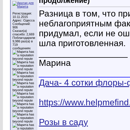
продолжение)
Разница в том, что п
Регистрация:
10.11.2015
Адрес: Одесса
неблагоприятным фак
Сообщений:
906
придумал, если не ош
Сказал(а)
спасибо: 2,669
Поблагодарили
шла приготовленная.
9,986 раз(а) в
719
сообщениях
__________________
Марина
__________________
Дача- 4 сотки флоры-
https://www.helpmefin
Розы в саду