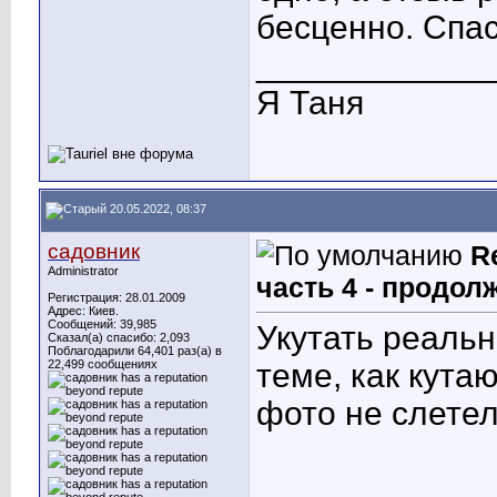
бесценно. Спа
____________
Я Таня
20.05.2022, 08:37
садовник
R
Administrator
часть 4 - продол
Регистрация: 28.01.2009
Адрес: Киев.
Сообщений: 39,985
Укутать реальн
Сказал(а) спасибо: 2,093
Поблагодарили 64,401 раз(а) в
22,499 сообщениях
теме, как кута
фото не слетел