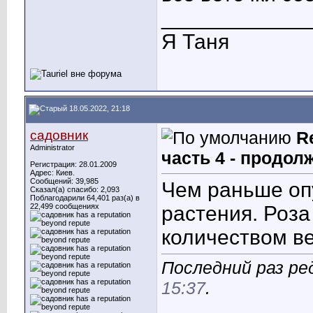
____________
Я Таня
18.05.2022, 21:18
садовник
R
Administrator
часть 4 - продол
Регистрация: 28.01.2009
Адрес: Киев.
Сообщений: 39,985
Чeм раньше опу
Сказал(а) спасибо: 2,093
Поблагодарили 64,401 раз(а) в
22,499 сообщениях
растения. Роз
количеством ве
Последний раз ре
15:37
.