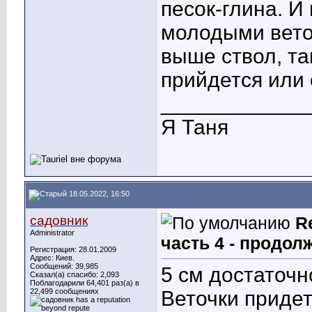
песок-глина. И
молодыми вето
выше ствол, та
прийдется или 
____________
Я Таня
18.05.2022, 16:50
садовник
R
Administrator
часть 4 - продол
Регистрация: 28.01.2009
Адрес: Киев.
Сообщений: 39,985
5 см достаточн
Сказал(а) спасибо: 2,093
Поблагодарили 64,401 раз(а) в
22,499 сообщениях
Веточки придет