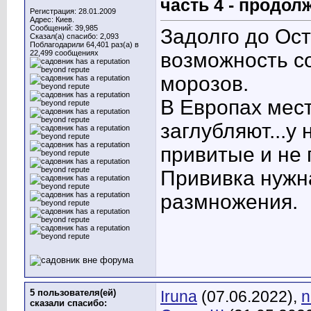
часть 4 - продол
Регистрация: 28.01.2009
Адрес: Киев.
Сообщений: 39,985
Задолго до Ос
Сказал(а) спасибо: 2,093
Поблагодарили 64,401 раз(а) в
22,499 сообщениях
возможность со
морозов.
В Европах мест
заглубляют...у
привитые и не
Прививка нужна
размножения.
5 пользователя(ей)
Iruna
(07.06.2022),
n
сказали cпасибо: