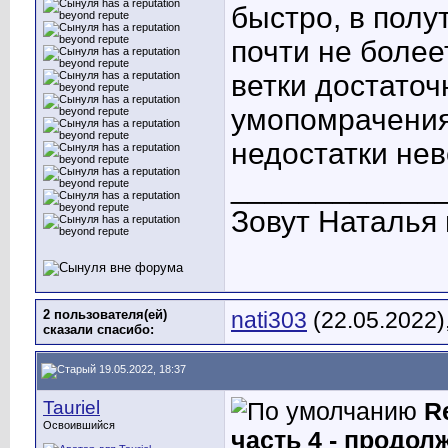
быстро, в полу
почти не более
ветки достаточ
умопомрачения
недостатки не
____________
Зовут Наталья 
2 пользователя(ей)
nati303
(22.05.2022)
сказали cпасибо:
19.05.2022, 18:37
Tauriel
R
Освоившийся
часть 4 - продол