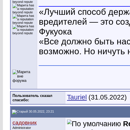
__________________
«Лучший способ держа
вредителей — это соз
Фукуока
«Все должно быть нас
возможно. Но ничуть
__________________
Пользователь сказал
Tauriel
(31.05.2022)
cпасибо:
30.05.2022, 23:21
садовник
R
Administrator