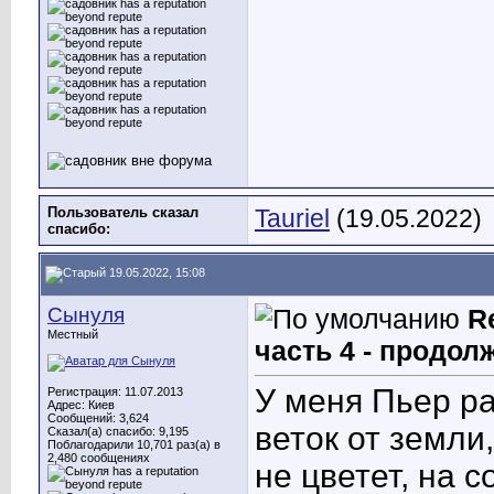
Пользователь сказал
Tauriel
(19.05.2022)
cпасибо:
19.05.2022, 15:08
Сынуля
R
Местный
часть 4 - продол
У меня Пьер ра
Регистрация: 11.07.2013
Адрес: Киев
Сообщений: 3,624
веток от земли
Сказал(а) спасибо: 9,195
Поблагодарили 10,701 раз(а) в
2,480 сообщениях
не цветет, на 