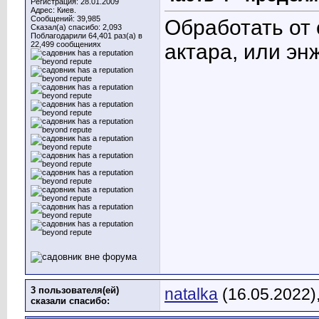
Регистрация: 28.01.2009
Адрес: Киев.
Сообщений: 39,985
Обработать от
Сказал(а) спасибо: 2,093
Поблагодарили 64,401 раз(а) в
22,499 сообщениях
актара, или эн
3 пользователя(ей)
natalka
(16.05.2022)
сказали cпасибо: