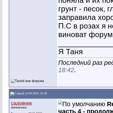
поняла и их по
грунт - песок, 
заправила хор
П.С в розах я 
виноват форум
____________
Я Таня
Последний раз ред
18:42
.
14.05.2022, 21:25
садовник
R
Administrator
часть 4 - продол