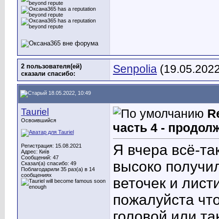
2 пользователя(ей)
Senpolia
(19.05.2022
сказали cпасибо:
18.05.2022, 10:49
Tauriel
R
Освоившийся
часть 4 - продол
Я вчера всё-та
Регистрация: 15.08.2021
Адрес: Київ
Сообщений: 47
высоко получи
Сказал(а) спасибо: 49
Поблагодарили 35 раз(а) в 14
сообщениях
веточек и лист
пожалуйста что
головой или та