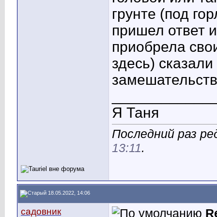
грунте (под го
пришел ответ и
приобрела сво
здесь) сказали
замешательст
____________
Я Таня
Последний раз ред
13:11
.
18.05.2022, 14:06
садовник
R