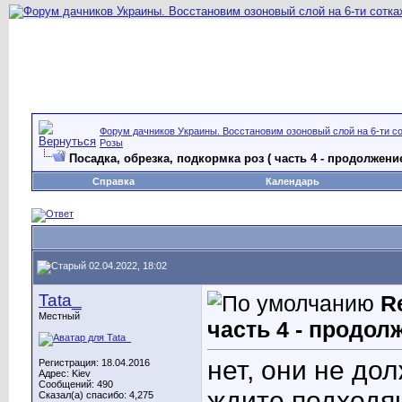
Форум дачников Украины. Восстановим озоновый слой на 6-ти со
Розы
Посадка, обрезка, подкормка роз ( часть 4 - продолжени
Справка
Календарь
02.04.2022, 18:02
Tata_
R
Местный
часть 4 - продол
нет, они не до
Регистрация: 18.04.2016
Адрес: Kiev
Сообщений: 490
ждите подходя
Сказал(а) спасибо: 4,275