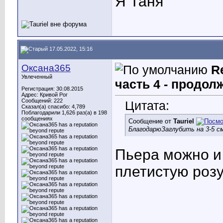
Я Таня
17.05.2022, 15:16
Оксана365
R
Увлеченный
часть 4 - продол
Регистрация: 30.08.2015
Адрес: Кривой Рог
Сообщений: 222
Цитата:
Сказал(а) спасибо: 4,789
Поблагодарили 1,626 раз(а) в 198
сообщениях
Сообщение от
Tauriel
Благодарю
Заглубить на 3-5 с
Пьера можно и 
плетистую розу