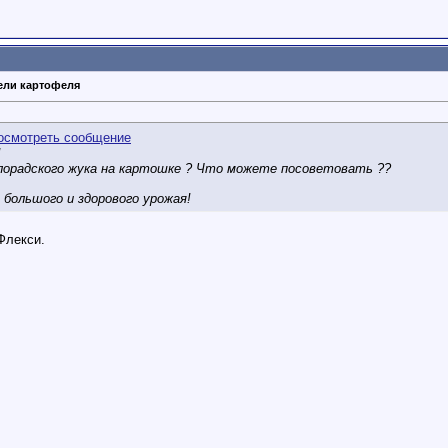
тели картофеля
!
лорадского жука на картошке ? Что можете посоветовать ??
 большого и здорового урожая!
Флекси.