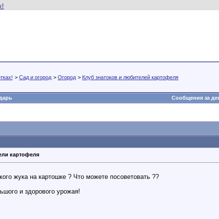
тках!
>
Сад и огород
>
Огород
>
Клуб знатоков и любителей картофеля
дарь
Сообщения за де
тели картофеля
кого жука на картошке ? Что можете посоветовать ??
ьшого и здорового урожая!