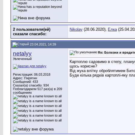
2 пользователя(ей)
Nikolay
(28.06.2020),
Елка
(25.04.20
сказали cпасибо:
23.04.2021, 14:39
netalyy
Re: Болезни и вреди
Увлеченный
Картоплю садовимо в степу, планую
щось корисне?
Від жука влітку оброблятимем Бит
Регистрация: 06.03.2018
Буде кілька рядків картоплі-яку пл
Адрес: Пирятин
Сообщений: 433
Сказал(а) спасибо: 934
Поблагодарили 517 раз(а) в 209
сообщениях