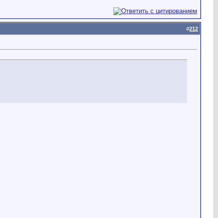
#
212