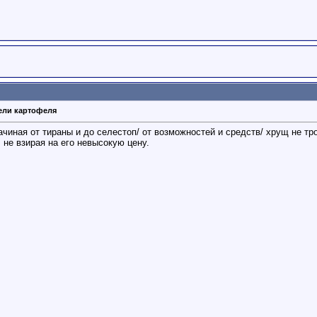
тели картофеля
чиная от тираны и до селестоп/ от возможностей и средств/ хрущ не тро
, не взирая на его невысокую цену.