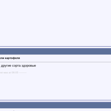
тели картофеля
н другие сорта здоровые
ost was at 08:05 ----------