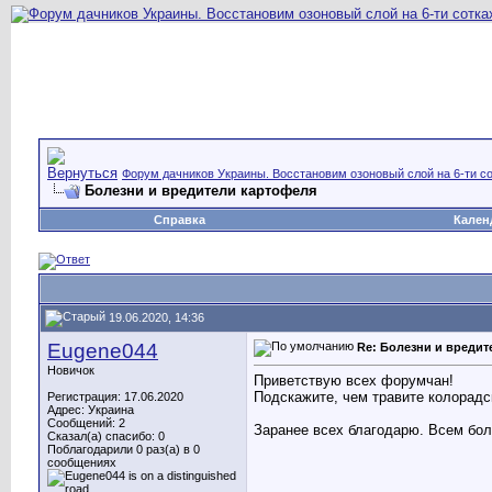
Форум дачников Украины. Восстановим озоновый слой на 6-ти со
Болезни и вредители картофеля
Справка
Кален
19.06.2020, 14:36
Eugene044
Re: Болезни и вреди
Новичок
Приветствую всех форумчан!
Подскажите, чем травите колорадс
Регистрация: 17.06.2020
Адрес: Украина
Сообщений: 2
Заранее всех благодарю. Всем бол
Сказал(а) спасибо: 0
Поблагодарили 0 раз(а) в 0
сообщениях