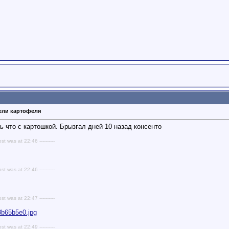
тели картофеля
ь что с картошкой. Брызгал дней 10 назад консенто
ost was at 22:46 ----------
ost was at 22:46 ----------
ost was at 22:47 ----------
03b65b5e0.jpg
ost was at 22:49 ----------