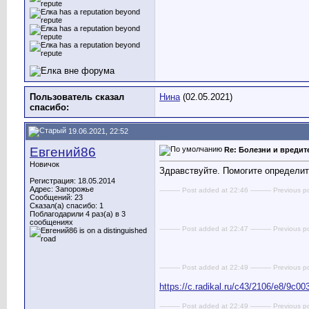
Пользователь сказал
Нина
(02.05.2021)
cпасибо:
19.06.2021, 22:52
Евгений86
Re: Болезни и вреди
Новичок
Здравствуйте. Помогите определит
Регистрация: 18.05.2014
Адрес: Запорожье
---------- Post added at 22:46 ---------- Previous p
Сообщений: 23
Сказал(а) спасибо: 1
Поблагодарили 4 раз(а) в 3
сообщениях
---------- Post added at 22:47 ---------- Previous p
---------- Post added at 22:49 ---------- Previous p
https://c.radikal.ru/c43/2106/e8/9c0
---------- Post added at 22:49 ---------- Previous p