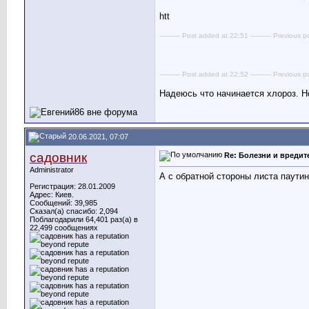
htt
---------- Post added at 22:51 ---------- Previous p
---------- Post added at 22:52 ---------- Previous p
Надеюсь что начинается хлороз. Н
20.06.2021, 07:07
садовник
Re: Болезни и вреди
Administrator
А с обратной стороны листа паути
Регистрация: 28.01.2009
Адрес: Киев.
Сообщений: 39,985
Сказал(а) спасибо: 2,094
Поблагодарили 64,401 раз(а) в
22,499 сообщениях