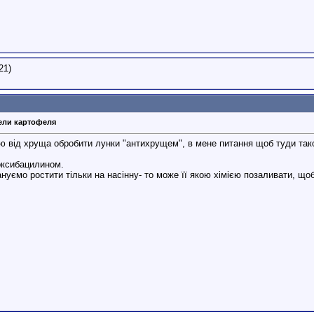
21)
тели картофеля
 від хруща обробити лунки "антихрущем", в мене питання щоб туди таког
оксибацилином.
ануємо ростити тільки на насінну- то може її якою хімією позаливати, що