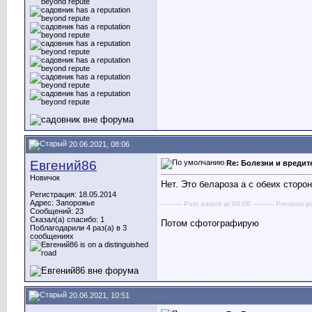
20.06.2021, 08:06
Евгений86
Re: Болезни и вреди
Новичок
Нет. Это белароза а с обеих сторо
Регистрация: 18.05.2014
Адрес: Запорожье
---------- Post added at 08:06 ---------- Previous p
Сообщений: 23
Сказал(а) спасибо: 1
Потом сфотографирую
Поблагодарили 4 раз(а) в 3
сообщениях
20.06.2021, 10:51