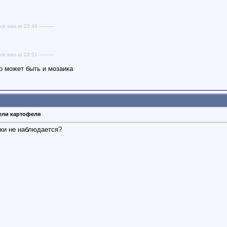
ost was at 22:49 ----------
ost was at 22:51 ----------
о может быть и мозаика
тели картофеля
нки не наблюдается?