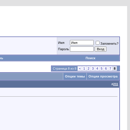
Имя
Запомнить?
Пароль
нь
Поиск
Страница 8 из 8
<
1
2
3
4
5
6
7
8
Опции темы
Опции просмотра
#
211