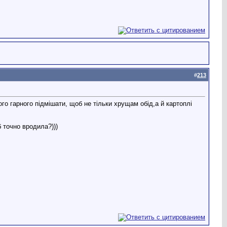
#
213
о гарного підмішати, щоб не тільки хрущам обід,а й картоплі
б точно вродила?)))