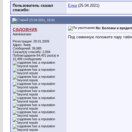
Пользователь сказал
Елка
(25.04.2021)
cпасибо:
23.04.2021, 16:01
садовник
Re: Болезни и вреди
Administrator
Под семенную положите пару табле
Регистрация: 28.01.2009
Адрес: Киев.
Сообщений: 39,985
Сказал(а) спасибо: 2,094
Поблагодарили 64,401 раз(а) в
22,499 сообщениях