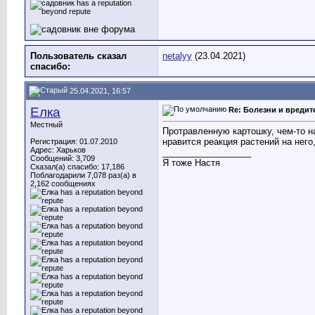
Пользователь сказал
netalyy
(23.04.2021)
cпасибо:
25.04.2021, 16:57
Елка
Re: Болезни и вреди
Местный
Протравленную картошку, чем-то на
нравится реакция растений на него
Регистрация: 01.07.2010
Адрес: Харьков
__________________
Сообщений: 3,709
Я тоже Настя
Сказал(а) спасибо: 17,186
Поблагодарили 7,078 раз(а) в
2,162 сообщениях