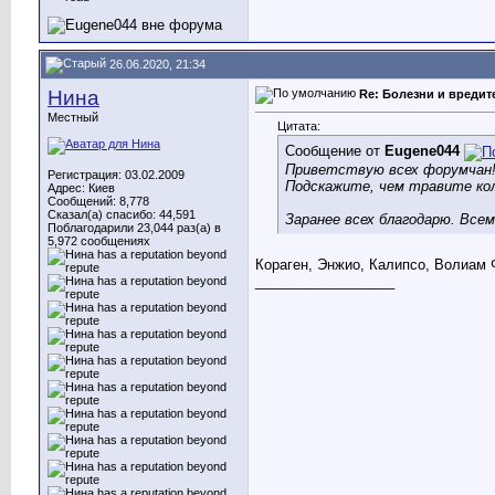
26.06.2020, 21:34
Нина
Re: Болезни и вреди
Местный
Цитата:
Сообщение от
Eugene044
Приветствую всех форумчан
Регистрация: 03.02.2009
Подскажите, чем травите ко
Адрес: Киев
Сообщений: 8,778
Сказал(а) спасибо: 44,591
Заранее всех благодарю. Всем
Поблагодарили 23,044 раз(а) в
5,972 сообщениях
Кораген, Энжио, Калипсо, Волиам 
__________________