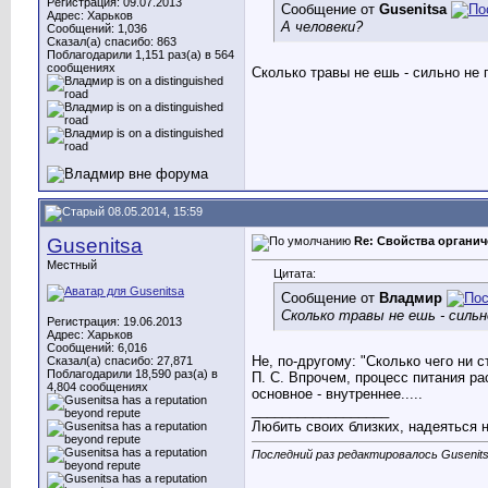
Регистрация: 09.07.2013
Сообщение от
Gusenitsa
Адрес: Харьков
А человеки?
Сообщений: 1,036
Сказал(а) спасибо: 863
Поблагодарили 1,151 раз(а) в 564
сообщениях
Сколько травы не ешь - сильно не 
08.05.2014, 15:59
Gusenitsa
Re: Свойства органич
Местный
Цитата:
Сообщение от
Владмир
Сколько травы не ешь - силь
Регистрация: 19.06.2013
Адрес: Харьков
Сообщений: 6,016
Не, по-другому: "Сколько чего ни 
Сказал(а) спасибо: 27,871
Поблагодарили 18,590 раз(а) в
П. С. Впрочем, процесс питания ра
4,804 сообщениях
основное - внутреннее.....
__________________
Любить своих близких, надеяться 
Последний раз редактировалось Gusenits