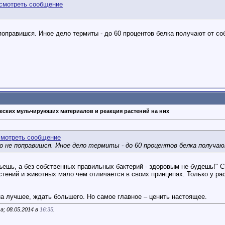
поправишся. Иное дело термиты - до 60 процентов белка получают от со
еских мульчируюших материалов и реакция растений на них
но не поправишся. Иное дело термиты - до 60 процентов белка получа
съешь, а без собственных правильных бактерий - здоровым не будешь!" С
стений и животных мало чем отличается в своих принципах. Только у ра
на лучшее, ждать большего. Но самое главное – ценить настоящее.
a; 08.05.2014 в
16:35
.