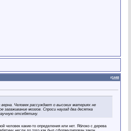
#
1448
 верна. Человек рассуждает о высоких материях не
е загаживание мозгов. Спроси наугад два десятка
научную отсебятину.
ной человек какие-то определения или нет. Яблоко с дерева
ебятину несли до того как был сформулирован закон.