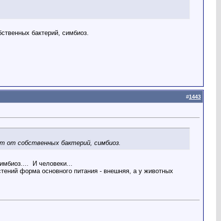
бственных бактерий, симбиоз.
#
1443
ют от собственных бактерий, симбиоз.
имбиоз....
И человеки...
стений форма основного питания - внешняя, а у животных