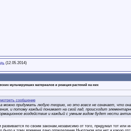
дь
(12.05.2014)
еских мульчируюших материалов и реакция растений на них
а можно придумать любую теорию, но это вовсе не означает, что она
ения, и потому каждый понимает на свой лад, происходит элементарно
формационное воздействие и каждый с умным видом будет нести анти
и развивается по своим законам,независимо от того, придумал тот или и
го было к тому времени дано определение Ньютоном или нет и какую отс