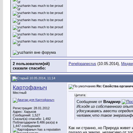
2 пользователя(ей)
Penelopanecrus
(10.05.2014),
Медве
сказали cпасибо:
10.05.2014, 11:14
Картофаныч
Re: Свойства органич
Местный
Цитата:
Сообщение от
Владмир
Исходя из собственного опыт
Регистрация: 28.01.2012
удосуживаясь ввести определ
Адрес: Харьков
человек,что такое энергоин
Сообщений: 1,527
Сказал(а) спасибо: 1,492
Поблагодарили 8,486 раз(а) в
1,447 сообщениях
Как ни странно,.но Природа живет 
падало на землю, незаисимо от то