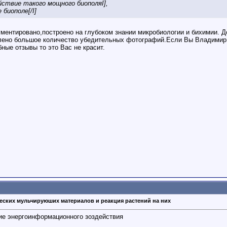
йствие такого мощного биополяI],
 биополе
[/I]
гументировано,построено на глубоком знании микробиологии и бихимии. 
но большое количество убедительных фотографий.Если Вы Владимир прч
бные отзывы то это Вас не красит.
еских мульчируюших материалов и реакция растений на них
ие энергоинформационного зоздействия