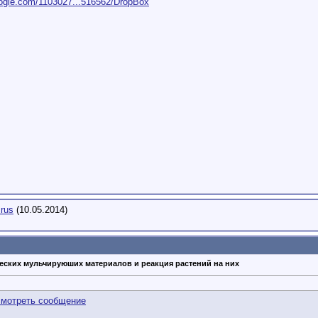
oogle.com/1103027...516562/DropBox
rus
(10.05.2014)
еских мульчируюших материалов и реакция растений на них