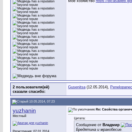
Моё хозяйство
https://picasaweb.g
2 пользователя(ей)
Gusenitsa
(12.05.2014),
Penelopanec
сказали cпасибо:
10.05.2014, 07:23
yuzhanin
Re: Свойства органич
Местный
Цитата:
Сообщение от
Владмир
Бредятина и мракобесие.
Регистрация: 07.01.2014