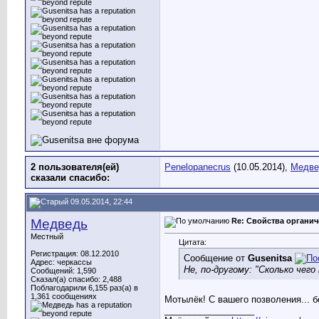
2 пользователя(ей)
Penelopanecrus
(10.05.2014),
Медве
сказали cпасибо:
09.05.2014, 22:44
Медведь
Re: Свойства органич
Местный
Цитата:
Регистрация: 08.12.2010
Сообщение от
Gusenitsa
Адрес: черкассы
Не, по-другому: "Сколько чег
Сообщений: 1,590
Сказал(а) спасибо: 2,488
Поблагодарили 6,155 раз(а) в
1,361 сообщениях
Мотылёк! С вашего позволения... б
__________________