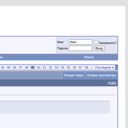
Имя
Запомнить?
Пароль
нь
Поиск
44
45
46
47
48
49
50
51
52
53
54
55
56
57
58
>
Последняя
»
Опции темы
Опции просмотра
#
1441