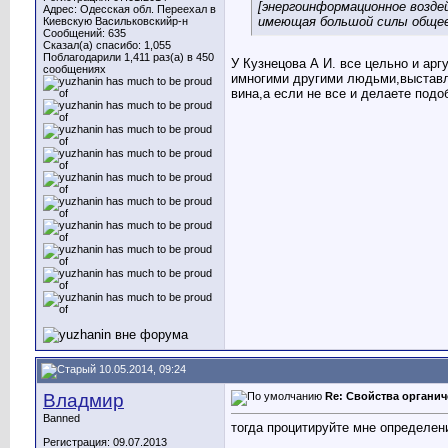
[энергоинформационное возде
Адрес: Одесская обл. Переехал в
имеющая большой силы общее
Киевскую Васильковскийр-н
Сообщений: 635
Сказал(а) спасибо: 1,055
Поблагодарили 1,411 раз(а) в 450
У Кузнецова А И. все цельно и ар
сообщениях
имногими другими людьми,выставле
вина,а если не все и делаете подо
10.05.2014, 09:24
Владмир
Re: Свойства органич
Banned
тогда процитируйте мне определен
Регистрация: 09.07.2013