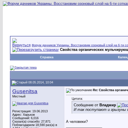
Форум дачников Украины. Восстановим озоновый слой на 6-ти со
Свойства органических мульчируюш
Справка
Кален
08.05.2014, 10:04
Gusenitsa
Re: Свойства органич
Местный
Цитата:
Сообщение от
Владмир
И так поступают и грызуны 
Регистрация: 19.06.2013
Адрес: Харьков
Сообщений: 6,016
А человеки?
Сказал(а) спасибо: 27,871
Поблагодарили 18,590 раз(а) в
__________________