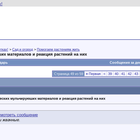
тках!
>
Сад и огород
>
Помогаем растениям жить
их материалов и реакция растений на них
дарь
Сообщения за де
Страница 49 из 59
«
Первая
<
39
40
41
42
43
еских мульчируюших материалов и реакция растений на них
и жвачные.