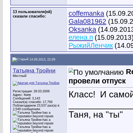
13 пользователя(ей)
coffemanka
(15.09.2
сказали cпасибо:
Gala081962
(15.09.
Oksanka
(14.09.201
елена.п
(15.09.2013
РыжийЛенчик
(14.0
14.09.2013, 22:09
Татьяна Тройни
R
Местный
провели отпуск
Регистрация: 28.03.2009
Класс!
И самой
Адрес: Киев
Сообщений: 3,143
____________
Сказал(а) спасибо: 17,756
Поблагодарили 23,537 раз(а) в
2,549 сообщениях
Таня, на "ты"