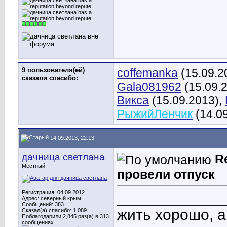
9 пользователя(ей)
coffemanka
(15.09.2
сказали cпасибо:
Gala081962
(15.09.
Викса
(15.09.2013),
РыжийЛенчик
(14.0
14.09.2013, 22:13
дачница светлана
R
Местный
провели отпуск
Регистрация: 04.09.2012
____________
Адрес: северный крым
Сообщений: 383
жить хорошо, 
Сказал(а) спасибо: 1,089
Поблагодарили 2,845 раз(а) в 313
сообщениях