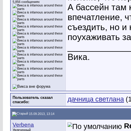
5,856 сообщениях
А бассейн там
впечатление, ч
съездить, но и
поухаживать за
____________
Вика.
Пользователь сказал
дачница светлана
(1
cпасибо:
15.09.2013, 13:14
Verbena
R
Увлеченный