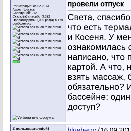
провели отпуск
Регистрация: 04.02.2013
Адрес: Шостка
Сообщений: 212
Света, спасибо
Сказал(а) спасибо: 3,622
Поблагодарили 1,005 раз(а) в 179
сообщениях
что есть терм
и Косеня. У ме
ознакомилась с
написано, что 
картой. А что, 
взять массаж, б
обязательно? И
бассейне: один
доступ?
2 пользователя(ей)
blueberry
(16.09.201