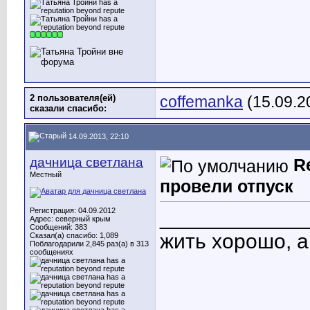
2 пользователя(ей)
coffemanka
(15.09.2
сказали cпасибо:
14.09.2013, 22:10
дачница светлана
R
Местный
провели отпуск
Регистрация: 04.09.2012
____________
Адрес: северный крым
Сообщений: 383
жить хорошо, 
Сказал(а) спасибо: 1,089
Поблагодарили 2,845 раз(а) в 313
сообщениях