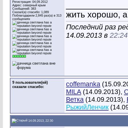
Регистрация: 04.09.2012
____________
Адрес: северный крым
Сообщений: 383
жить хорошо, 
Сказал(а) спасибо: 1,089
Поблагодарили 2,845 раз(а) в 313
сообщениях
Последний раз ре
14.09.2013 в
22:24
9 пользователя(ей)
coffemanka
(15.09.2
сказали cпасибо:
MILA
(14.09.2013),
O
Ветка
(14.09.2013),
РыжийЛенчик
(14.0
14.09.2013, 22:30