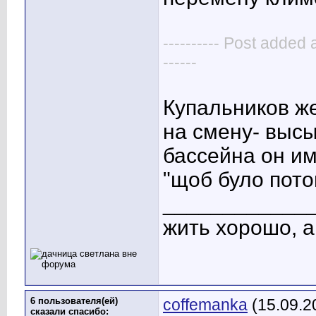
---------- Post added 
------
Купальников же
на смену- выс
бассейна он им
"щоб було пото
____________
жить хорошо, 
6 пользователя(ей)
coffemanka
(15.09.2
сказали cпасибо: