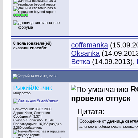
8 пользователя(ей)
coffemanka
(15.09.2
сказали cпасибо:
Oksanka
(14.09.201
Ветка
(14.09.2013),
14.09.2013, 22:50
РыжийЛенчик
R
Модератор
провели отпуск
Регистрация: 03.02.2009
Цитата:
Адрес: Киев, Святошин
Сообщений: 3,374
Сказал(а) спасибо: 11,648
Сообщение от
дачница светл
Поблагодарили 16,063 раз(а) в
это мы в одном очень смешно
2,260 сообщениях