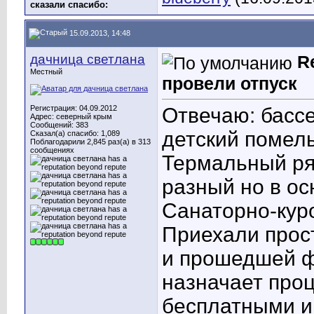
сказали cпасибо:
15.09.2013, 14:48
дачница светлана
R
Местный
провели отпуск
Регистрация: 04.09.2012
Отвечаю: бассе
Адрес: северный крым
Сообщений: 383
детский помель
Сказал(а) спасибо: 1,089
Поблагодарили 2,845 раз(а) в 313
сообщениях
Термальный ря
разный но в о
Санаторно-куро
Приехали прос
и прошедшей ф
назначает проц
бесплатными и 