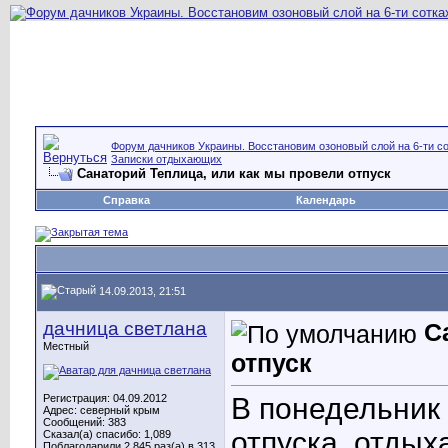
Форум дачников Украины. Восстановим озоновый слой на 6-ти со
Записки отдыхающих
Санаторий Теплица, или как мы провели отпуск
Справка
Календарь
14.09.2013, 21:51
дачница светлана
С
Местный
отпуск
Регистрация: 04.09.2012
В понедельник 
Адрес: северный крым
Сообщений: 383
отпуска, отдых
Сказал(а) спасибо: 1,089
Поблагодарили 2,845 раз(а) в 313