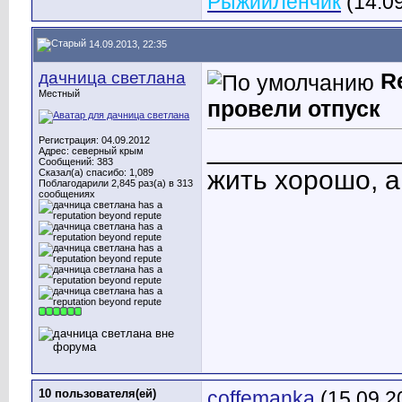
РыжийЛенчик
(14.0
14.09.2013, 22:35
дачница светлана
R
Местный
провели отпуск
Регистрация: 04.09.2012
____________
Адрес: северный крым
Сообщений: 383
жить хорошо, 
Сказал(а) спасибо: 1,089
Поблагодарили 2,845 раз(а) в 313
сообщениях
10 пользователя(ей)
coffemanka
(15.09.2