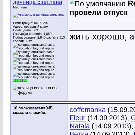
дачница светлана
R
Местный
провели отпуск
Регистрация: 04.09.2012
____________
Адрес: северный крым
Сообщений: 383
жить хорошо, 
Сказал(а) спасибо: 1,089
Поблагодарили 2,845 раз(а) в 313
сообщениях
16 пользователя(ей)
coffemanka
(15.09.2
сказали cпасибо:
Fleur
(14.09.2013),
G
Natala
(14.09.2013),
Ветка
(14.09.2013),