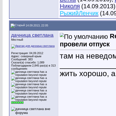
Николя
(14.09.2013)
РыжийЛенчик
(14.0
14.09.2013, 22:05
дачница светлана
R
Местный
провели отпуск
Регистрация: 04.09.2012
там на неведо
Адрес: северный крым
Сообщений: 383
____________
Сказал(а) спасибо: 1,089
Поблагодарили 2,845 раз(а) в 313
сообщениях
жить хорошо, 