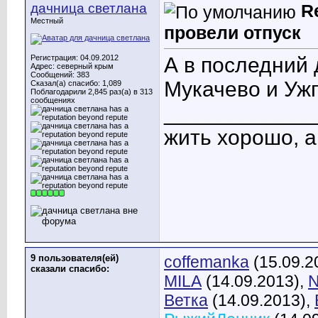
дачница светлана
R
Местный
провели отпуск
Регистрация: 04.09.2012
А в последний 
Адрес: северный крым
Сообщений: 383
Мукачево и Уж
Сказал(а) спасибо: 1,089
Поблагодарили 2,845 раз(а) в 313
сообщениях
____________
жить хорошо, 
9 пользователя(ей)
coffemanka
(15.09.2
сказали cпасибо:
MILA
(14.09.2013),
N
Ветка
(14.09.2013),