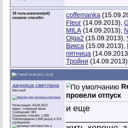
18 пользователя(ей)
coffemanka
(15.09.2
сказали cпасибо:
Fleur
(14.09.2013),
G
MILA
(14.09.2013),
N
Olga2
(15.09.2013),
Викса
(15.09.2013),
пятница
(14.09.2013
Тройни
(14.09.2013)
14.09.2013, 21:55
дачница светлана
R
Местный
провели отпуск
Регистрация: 04.09.2012
и еще
Адрес: северный крым
Сообщений: 383
____________
Сказал(а) спасибо: 1,089
Поблагодарили 2,845 раз(а) в 313
сообщениях
жить хорошо, 