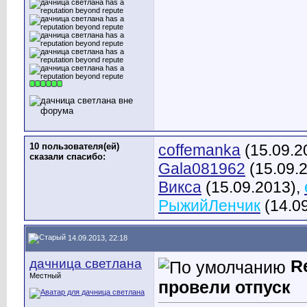
10 пользователя(ей)
coffemanka
(15.09.2
сказали cпасибо:
Gala081962
(15.09.
Викса
(15.09.2013),
РыжийЛенчик
(14.0
14.09.2013, 22:18
дачница светлана
R
Местный
провели отпуск