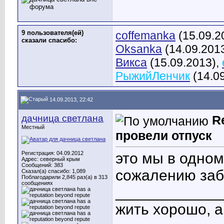
9 пользователя(ей)
coffemanka
(15.09.2
сказали cпасибо:
Oksanka
(14.09.201
Викса
(15.09.2013),
РыжийЛенчик
(14.0
14.09.2013, 22:42
дачница светлана
R
Местный
провели отпуск
Регистрация: 04.09.2012
это мы в одно
Адрес: северный крым
Сообщений: 383
сожалению заб
Сказал(а) спасибо: 1,089
Поблагодарили 2,845 раз(а) в 313
сообщениях
____________
жить хорошо, 