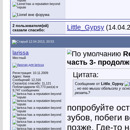
2 пользователя(ей)
Little_Gypsy
(14.04.
сказали cпасибо:
12.04.2013, 20:53
larissa
R
Местный
часть 3- продолж
Цитата:
Регистрация: 10.11.2009
Адрес: Киев
Сообщений: 12,316
Сказал(а) спасибо: 11,121
Сообщение от
Little_Gypsy
Поблагодарили 43,773 раз(а) в
, но его мыши обглызли у осн
9,747 сообщениях
резать?
попробуйте ос
зубов, побеги 
позже. Где-то 