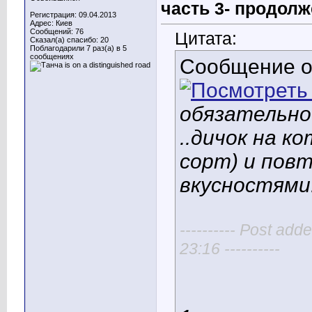
часть 3- продолж
Регистрация: 09.04.2013
Адрес: Киев
Сообщений: 76
Цитата:
Сказал(а) спасибо: 20
Поблагодарили 7 раз(а) в 5
сообщениях
Сообщение 
обязательно
..дичок на к
сорт) и пов
вкусностями.
---------- Post add
23:16 ----------