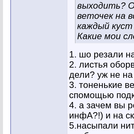
выходить? Об
веточек на в
каждый куст
Какие мои с
1. шо резали н
2. листья обор
дели? уж не на
3. тоненькие ве
спомощью подк
4. а зачем вы 
инфА?!) и на с
5.насыпали ни