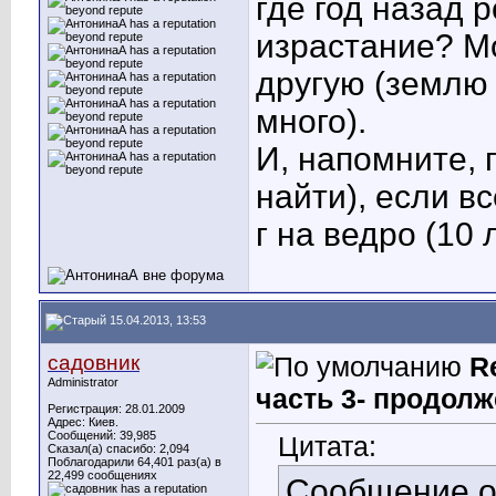
где год назад 
израстание? Мо
другую (землю 
много).
И, напомните, 
найти), если в
г на ведро (10 
15.04.2013, 13:53
садовник
R
Administrator
часть 3- продолж
Регистрация: 28.01.2009
Адрес: Киев.
Сообщений: 39,985
Цитата:
Сказал(а) спасибо: 2,094
Поблагодарили 64,401 раз(а) в
22,499 сообщениях
Сообщение 