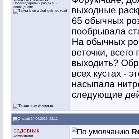
Поблагодарили 7 раз(а) в 5
сообщениях
выходные раск
65 обычных роз
пообрывала ста
На обычных ро
веточки, всего 
выходить? Обре
всех кустах - 
насыпала нитр
следующие дей
14.04.2013, 23:11
садовник
R
Administrator