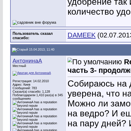
удобрение так 
количество удо
Пользователь сказал
DAMEEK
(02.07.201
cпасибо:
15.04.2013, 11:40
АнтонинаА
R
Местный
часть 3- продолж
Собираюсь на 
Регистрация: 14.02.2010
Адрес: Киев
Сообщений: 783
уверена, что н
Сказал(а) спасибо: 1,128
Поблагодарили 1,410 раз(а) в 345
сообщениях
Можно ли замоч
на ведро? И ещ
на пару дней? 