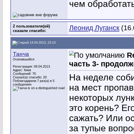
чем обработать
2 пользователя(ей)
Леонид Луганск
(16.
сказали cпасибо:
14.04.2013, 23:13
Танча
R
Освоившийся
часть 3- продолж
Регистрация: 09.04.2013
Адрес: Киев
Сообщений: 76
На неделе соби
Сказал(а) спасибо: 20
Поблагодарили 7 раз(а) в 5
сообщениях
на мест пропав
некоторых лунк
это корень? Ег
сажать? Или ос
за тупые вопро