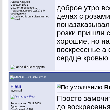
Адрес: Харьков
Сообщений: 1
доброе утро вс
Сказал(а) спасибо: 1
Поблагодарили 0 раз(а) в 0
сообщениях
делах с розами
поназаказывал
розки пришли с
хорошие, но на
воскресенье а 
сердце кровью
12.04.2013, 07:29
Fleur
R
Местный
Просто замочи
Регистрация: 05.11.2009
до воскресенья
Адрес: Киев
Сообщений: 6,102