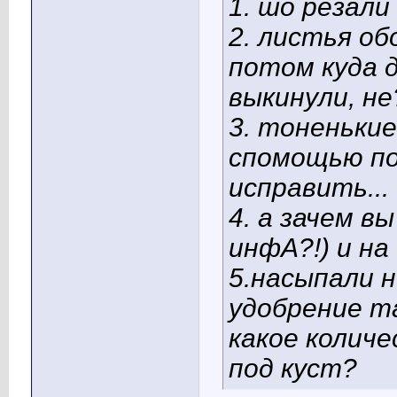
1. шо резал
2. листья об
потом куда д
выкинули, не
3. тоненькие
спомощью по
исправить...
4. а зачем в
инфА?!) и на
5.насыпали 
удобрение та
какое количе
под куст?