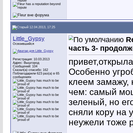
12.04.2013, 17:25
Little_Gypsy
R
Освоившийся
часть 3- продолж
привет,открыла
Регистрация: 10.03.2013
Адрес: Вышгород
Сообщений: 104
Особенно угро
Сказал(а) спасибо: 162
Поблагодарили 623 раз(а) в 65
сообщениях
клеем замажу, 
чем: самый мощ
зеленый, но ег
сняли кору на 
неужели тоже 