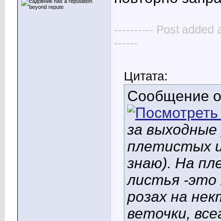
---------- Post added 
------
Цитата:
Сообщение 
за выходные 
плетистых и
знаю). На п
листья -это 
розах на не
веточки, все