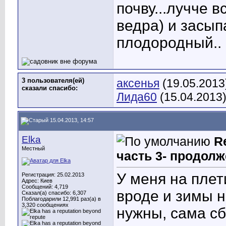
почву...лучче в
ведра) и засып
плодородный..
3 пользователя(ей)
аксенья
(19.05.2013
сказали cпасибо:
Лида60
(15.04.2013
15.04.2013, 14:57
Elka
R
Местный
часть 3- продолж
У меня на плет
Регистрация: 25.02.2013
Адрес: Киев
Сообщений: 4,719
вроде и зимы н
Сказал(а) спасибо: 6,307
Поблагодарили 12,991 раз(а) в
3,320 сообщениях
нужны, сама сб