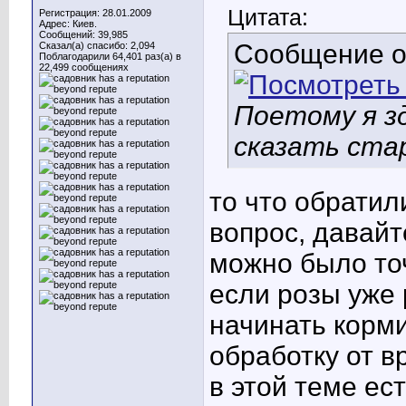
Цитата:
Регистрация: 28.01.2009
Адрес: Киев.
Сообщений: 39,985
Сообщение 
Сказал(а) спасибо: 2,094
Поблагодарили 64,401 раз(а) в
22,499 сообщениях
Поетому я зд
сказать ста
то что обратили
вопрос, давай
можно было точ
если розы уже 
начинать корм
обработку от в
в этой теме ес