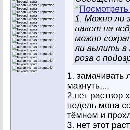
1. Можно ли 
пакет на вед
можно сохран
ли вылить в 
роза с подо
1. замачивать л
макнуть....
2.нет
раствор х
недель мона со
тёмном и прохл
3. нет
этот рас