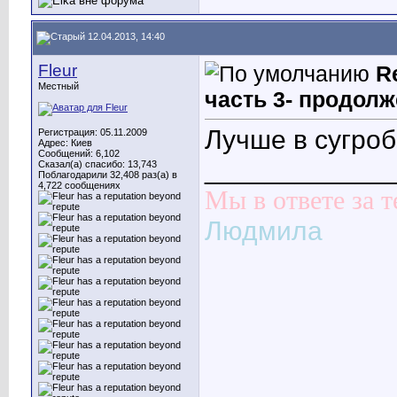
12.04.2013, 14:40
Fleur
R
Местный
часть 3- продолж
Лучше в сугроб
Регистрация: 05.11.2009
Адрес: Киев
Сообщений: 6,102
____________
Сказал(а) спасибо: 13,743
Поблагодарили 32,408 раз(а) в
4,722 сообщениях
Мы в ответе за т
Людмила