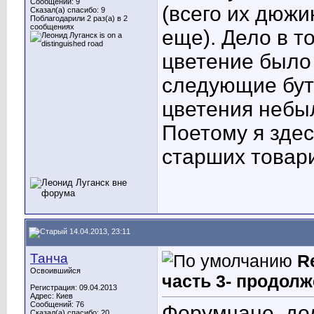
Сообщений: 9
(всего их дюжи
Сказал(а) спасибо: 9
Поблагодарили 2 раз(а) в 2
сообщениях
еще). Дело в т
цветение было
следующие бут
цветения небыл
Поетому я здес
старших товар
14.04.2013, 23:11
Танча
R
Освоившийся
часть 3- продолж
Регистрация: 09.04.2013
Адрес: Киев
Сообщений: 76
Форумчане, до
Сказал(а) спасибо: 20