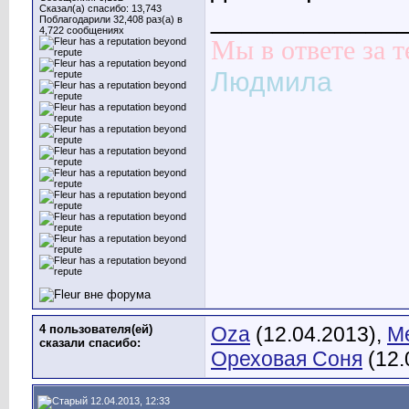
Сказал(а) спасибо: 13,743
____________
Поблагодарили 32,408 раз(а) в
4,722 сообщениях
Мы в ответе за т
Людмила
4 пользователя(ей)
Oza
(12.04.2013),
М
сказали cпасибо:
Ореховая Соня
(12.
12.04.2013, 12:33