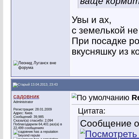
ваще кормить
Увы и ах,
с земелькой не
При посадке ро
вкусняшку из к
13.04.2013, 23:43
садовник
R
Administrator
Цитата:
Регистрация: 28.01.2009
Адрес: Киев.
Сообщений: 39,985
Сообщение 
Сказал(а) спасибо: 2,094
Поблагодарили 64,401 раз(а) в
22,499 сообщениях