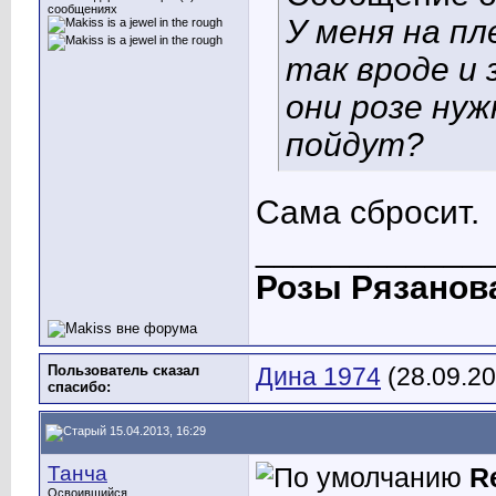
сообщениях
У меня на п
так вроде и 
они розе нуж
пойдут?
Сама сбросит.
____________
Розы Рязанов
Пользователь сказал
Дина 1974
(28.09.20
cпасибо:
15.04.2013, 16:29
Танча
R
Освоившийся