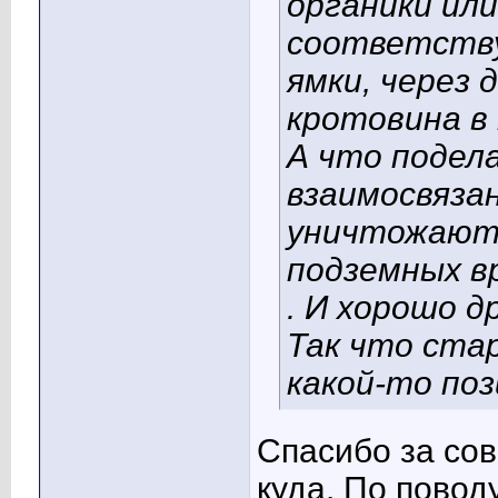
органики или
соответству
ямки, через 
кротовина в
А что подел
взаимосвяза
уничтожают 
подземных в
. И хорошо д
Так что ста
какой-то по
Спасибо за сов
куда. По повод