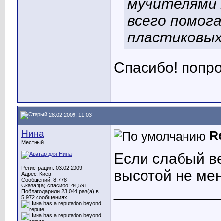
мучителями 
всего помог
пластиковых
Спасибо! попро
28.02.2009, 11:03
Нина
R
Местный
Если слабый ве
Регистрация: 03.02.2009
высотой не ме
Адрес: Киев
Сообщений: 8,778
Сказал(а) спасибо: 44,591
____________
Поблагодарили 23,044 раз(а) в
5,972 сообщениях