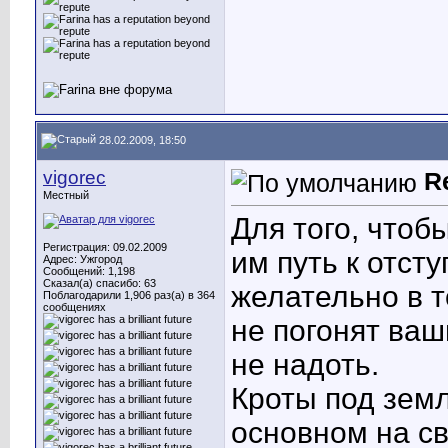
28.02.2009, 18:50
vigorec
R
Местный
Для того, чтоб
Регистрация: 09.02.2009
им путь к отст
Адрес: Ужгород
Сообщений: 1,198
Сказал(а) спасибо: 63
желательно в т
Поблагодарили 1,906 раз(а) в 364
сообщениях
не погонят ваш
не надоть.
Кроты под земл
основном на св