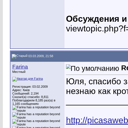
Обсуждения и
viewtopic.php?
03.03.2009, 21:58
Farina
R
Местный
Юля, спасибо з
Регистрация: 03.02.2009
незнаю как крот
Адрес: Киев
Сообщений: 2,194
Сказал(а) спасибо: 8,811
____________
Поблагодарили 8,185 раз(а) в
1,165 сообщениях
http://picasawe