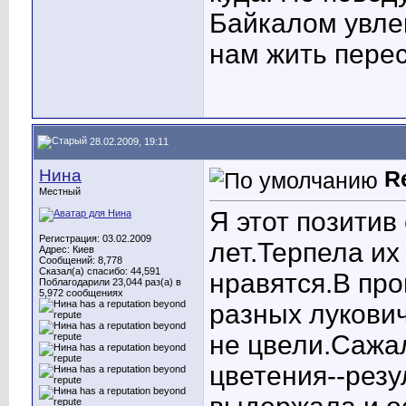
Байкалом увлек
нам жить пере
28.02.2009, 19:11
Нина
R
Местный
Я этот позитив
Регистрация: 03.02.2009
лет.Терпела их 
Адрес: Киев
Сообщений: 8,778
Сказал(а) спасибо: 44,591
нравятся.В про
Поблагодарили 23,044 раз(а) в
5,972 сообщениях
разных лукович
не цвели.Сажал
цветения--резу