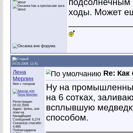
подсолнечным 
ходы. Может е
____________
04.03.2009, 11:41
Лена
Re: Как
Мерлин
Фея с топором
Ну на промышленных
на 6 сотках, залива
Регистрация:
всплывшую медведк
03.02.2009
Адрес: Ірпінь, але
поки на
способом.
Канадійщині
Сообщений: 6,274
Сказал(а) спасибо:
_________________
4,985
Поблагодарили