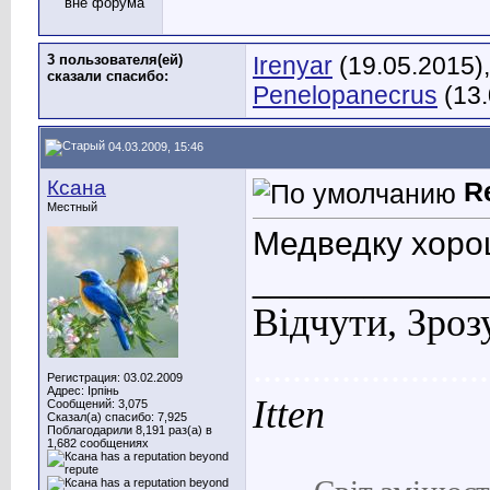
3 пользователя(ей)
Irenyar
(19.05.2015)
сказали cпасибо:
Penelopanecrus
(13.
04.03.2009, 15:46
Ксана
R
Местный
Медведку хорош
____________
Відчути, Зроз
........................
Регистрация: 03.02.2009
Адрес: Ірпінь
Itten
Сообщений: 3,075
Сказал(а) спасибо: 7,925
Поблагодарили 8,191 раз(а) в
1,682 сообщениях