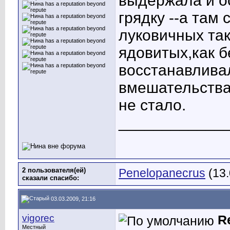
выдержала и о
грядку --а там
луковичных так
ядовитых,как б
восстанавливал
вмешательства
не стало.
____________
2 пользователя(ей)
Penelopanecrus
(13.
сказали cпасибо:
03.03.2009, 21:16
vigorec
R
Местный