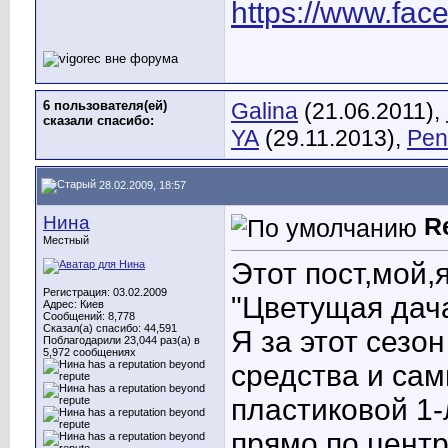
https://www.fac
6 пользователя(ей)
Galina
(21.06.2011),
сказали cпасибо:
YA
(29.11.2013),
Pen
28.02.2009, 18:57
Нина
R
Местный
Этот пост,мой,
Регистрация: 03.02.2009
"Цветущая дача
Адрес: Киев
Сообщений: 8,778
Сказал(а) спасибо: 44,591
Я за этот сезо
Поблагодарили 23,044 раз(а) в
5,972 сообщениях
средства и сам
пластиковой 1-
прямо по цент