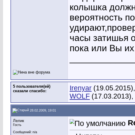
колышка должн
вероятность по
удирают,провер
часы затишья о
пока или Вы их,
____________
5 пользователя(ей)
Irenyar
(19.05.2015)
сказали cпасибо:
WOLF
(17.03.2013),
28.02.2009, 19:01
Лелик
R
Гость
Сообщений: n/a