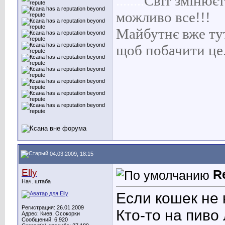
........
С
віт
змінюєть
можливо все!!!
Майбутнє вже тут 
щоб побачити це
04.03.2009, 18:15
Elly
R
Нач. штаба
Если кошек не
Регистрация: 26.01.2009
Кто-то на пиво
Адрес: Киев, Осокорки
Сообщений: 6,920