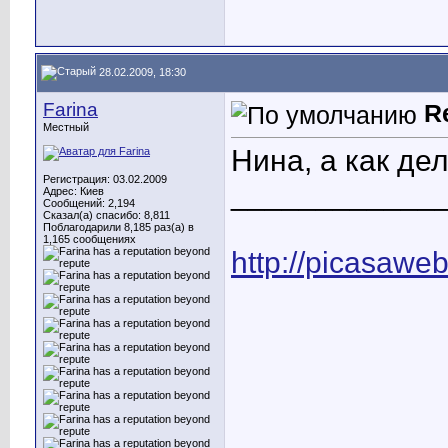
28.02.2009, 18:30
Farina
R
Местный
Нина, а как де
Регистрация: 03.02.2009
____________
Адрес: Киев
Сообщений: 2,194
Сказал(а) спасибо: 8,811
Поблагодарили 8,185 раз(а) в
1,165 сообщениях
http://picasawe