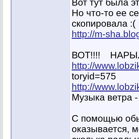
Вот тут была э
Но что-то ее с
скопировала :(
http://m-sha.blo
ВОТ!!!!
НАРЫЛА
http://www.lobz
toryid=575
http://www.lobzi
Музыка ветра -
С помощью обы
оказывается, м