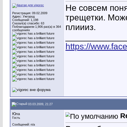
Не совсем пон
Регистрация: 09.02.2009
трещетки. Може
Адрес: Ужгород
Сообщений: 1,198
Сказал(а) спасибо: 63
плиииз.
Поблагодарили 1,906 раз(а) в 364
сообщениях
____________
https://www.fac
03.03.2009, 21:27
Юла
R
Гость
Сообщений: n/a