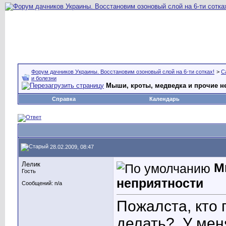
Форум дачников Украины. Восстановим озоновый слой на 6-ти сотках!
>
С
и болезни
Мыши, кроты, медведка и прочие н
Справка
Календарь
28.02.2009, 08:47
Лелик
М
Гость
неприятности
Сообщений: n/a
Пожалста, кто 
делать?
У меня