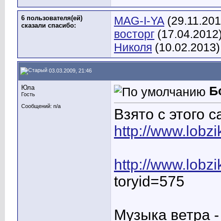
6 пользователя(ей)
MAG-I-YA
(29.11.201
сказали cпасибо:
восторг
(17.04.2012
Николя
(10.02.2013)
03.03.2009, 21:46
Юла
Б
Гость
Сообщений: n/a
Взято с этого с
http://www.lobzi
http://www.lobz
toryid=575
Музыка ветра -