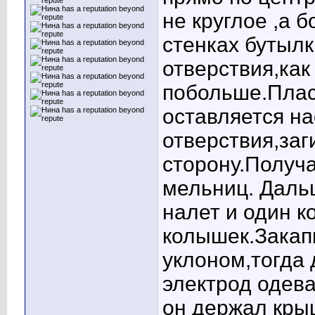
не круглое ,а 
стенках бутыл
отверствия,как
побольше.Плас
оставляется н
отверствия,за
сторону.Получа
мельниц. Даль
налет и один к
колышек.Закапы
уклоном,тогда
электрод одева
он держал кры