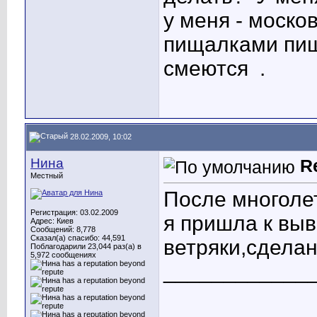
у меня - моско
пищалками пищ
смеются
.
28.02.2009, 10:02
Нина
R
Местный
После многоле
Регистрация: 03.02.2009
я пришла к выв
Адрес: Киев
Сообщений: 8,778
Сказал(а) спасибо: 44,591
ветряки,сделан
Поблагодарили 23,044 раз(а) в
5,972 сообщениях
____________