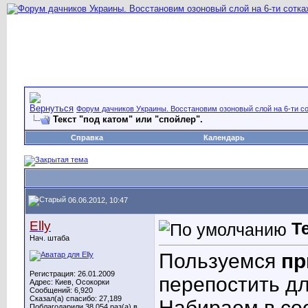
Форум дачников Украины. Восстановим озоновый слой на 6-ти со
Текст "под катом" или "спойлер".
Справка
Календарь
06.06.2012, 10:47
Elly
Т
Нач. штаба
Пользуемся
пр
Регистрация: 26.01.2009
перепостить д
Адрес: Киев, Осокорки
Сообщений: 6,920
Сказал(а) спасибо: 27,189
Набираем в со
Поблагодарили 38,054 раз(а) в