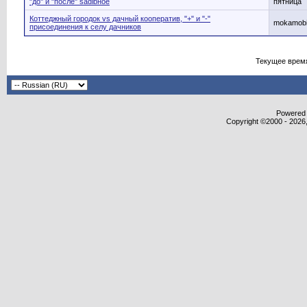
"до" и "после" sadibное
пятница
Коттеджный городок vs дачный кооператив, "+" и "-"
mokamobi
присоединения к селу дачников
Текущее врем
Powered b
Copyright ©2000 - 2026,