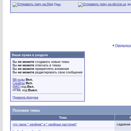
Digg
del
«
Предыдущ
Ваши права в разделе
Вы
не можете
создавать новые темы
Вы
не можете
отвечать в темах
Вы
не можете
прикреплять вложения
Вы
не можете
редактировать свои сообщения
BB коды
Вкл.
Смайлы
Вкл.
[IMG]
код
Вкл.
HTML код
Выкл.
Правила форума
Похожие темы
Тема
что такое " хвойник" и " хвойные растения"
садовник