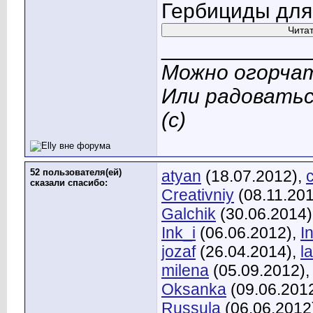
Гербициды для
____________
Можно огорчат
Или радоватьс
(с)
52 пользователя(ей)
atyan
(18.07.2012),
сказали cпасибо:
Creativniy
(08.11.20
Galchik
(30.06.2014)
Ink_i
(06.06.2012),
I
jozaf
(26.04.2014),
l
milena
(05.09.2012)
Oksanka
(09.06.201
Russula
(06.06.2012