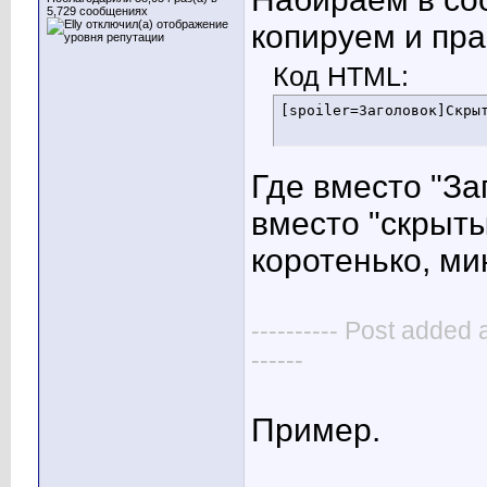
5,729 сообщениях
копируем и пр
Код HTML:
[spoiler=Заголовок]Скры
Где вместо "За
вместо "скрыты
коротенько, ми
---------- Post added 
------
Пример.