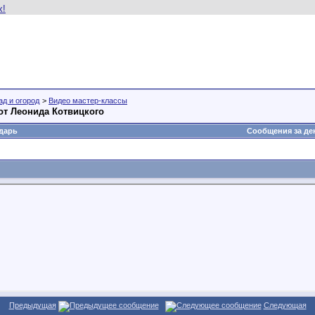
ад и огород
>
Видео мастер-классы
от Леонида Котвицкого
дарь
Сообщения за де
Предыдущая
Следующая