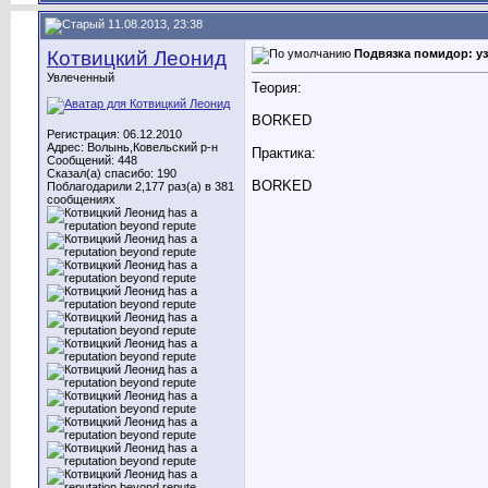
11.08.2013, 23:38
Котвицкий Леонид
Подвязка помидор: у
Увлеченный
Теория:
BORKED
Регистрация: 06.12.2010
Адрес: Волынь,Ковельский р-н
Практика:
Сообщений: 448
Сказал(а) спасибо: 190
BORKED
Поблагодарили 2,177 раз(а) в 381
сообщениях