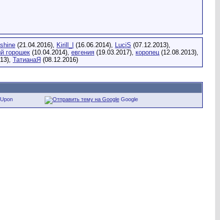
shine
(21.04.2016),
Kirill_l
(16.06.2014),
LuciS
(07.12.2013),
й горошек
(10.04.2014),
евгения
(19.03.2017),
коропец
(12.08.2013),
013),
ТатианаЯ
(08.12.2016)
eUpon
Google