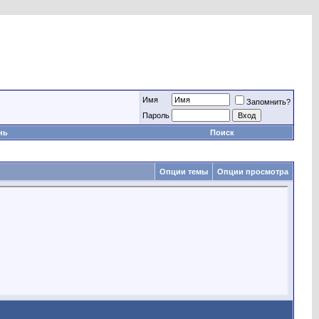
Имя
Запомнить?
Пароль
нь
Поиск
Опции темы
Опции просмотра