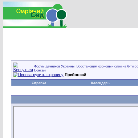
Форум дачников Украины. Восстановим озоновый слой на 6-ти со
Бонсай
Пребонсай
Справка
Календарь