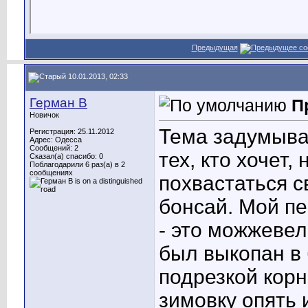
Предыдущая
10.01.2013, 02:33
Герман В
П
Новичок
Тема задумыва
Регистрация: 25.11.2012
Адрес: Одесса
Сообщений: 2
тех, кто хочет,
Сказал(а) спасибо: 0
Поблагодарили 6 раз(а) в 2
сообщениях
похвастаться 
бонсай. Мой п
- это можжеве
был выкопан в 
подрезкой корн
зимовку опять 