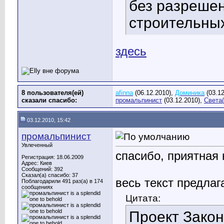
без разреше
строительны
здесь
8 пользователя(ей)
afinna
(06.12.2010),
Доминика
(03.12
сказали cпасибо:
промальпинист
(03.12.2010),
Света(
03.12.2010, 15:42
промальпинист
Увлеченный
спасибо, приятная 
Регистрация: 18.06.2009
Адрес: Киев
Сообщений: 392
Сказал(а) спасибо: 37
весь текст предлаг
Поблагодарили 491 раз(а) в 174
сообщениях
Цитата:
Проект Закон