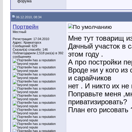
06.12.2010, 08:34
Портвейн
Местный
Мне тут товарищ из
Регистрация: 17.04.2010
Адрес: Краматорск
Дачный участок в 
Сообщений: 629
Сказал(а) спасибо: 146
этом году .
Поблагодарили 2,518 раз(а) в 392
сообщениях
А про постройки пе
Вроде ни у кого из
и сарайчиков
нет . И никто их не
Поправьте меня ,м
приватизировать?
План его рисовать 