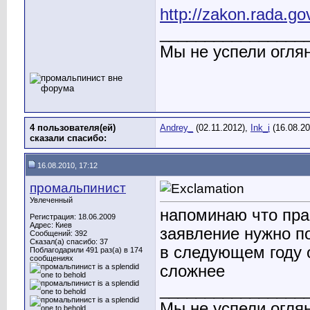
http://zakon.rada.go
________________
Мы не успели оглян
4 пользователя(ей)
Andrey_
(02.11.2012),
Ink_i
(16.08.2
сказали cпасибо:
16.08.2010, 17:12
промальпинист
Увлеченный
напоминаю что пр
Регистрация: 18.06.2009
Адрес: Киев
заявление нужно п
Сообщений: 392
Сказал(а) спасибо: 37
в следующем году 
Поблагодарили 491 раз(а) в 174
сообщениях
сложнее
________________
Мы не успели оглян