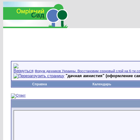
Форум дачников Украины. Восстановим озоновый слой на 6-ти со
"дачная амнистия" (оформление сам
Справка
Календарь