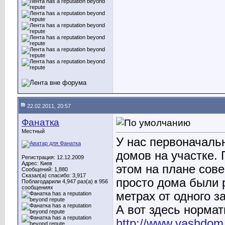
22.02.2011, 20:57
Фанатка
Местный
У нас первоначаль
домов на участке. 
Регистрация: 12.12.2009
Адрес: Киев
этом на плане сов
Сообщений: 1,880
Сказал(а) спасибо: 3,917
просто дома были р
Поблагодарили 4,947 раз(а) в 956
сообщениях
метрах от одного з
А вот здесь норма
http://www.vashdom.