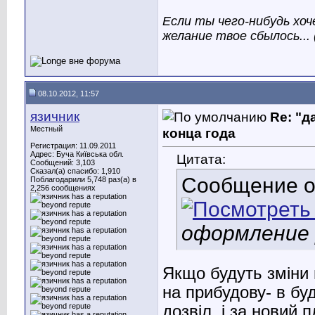
Если ты чего-нибудь хо
желание твое сбылось... 
08.10.2012, 11:57
язичник
Re: "д
Местный
конца года
Регистрация: 11.09.2011
Адрес: Буча Київська обл.
Цитата:
Сообщений: 3,103
Сказал(а) спасибо: 1,910
Сообщение 
Поблагодарили 5,748 раз(а) в
2,256 сообщениях
оформление 
Якщо будуть зміни 
на прибудову- в буд
дозвіл, і за новий