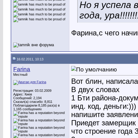
Но я успела
года, ура!!!!!!!!
Фарина,с чего нач
16.02.2011, 10:13
Farina
Местный
Вот блин, написала
В двух словах
Регистрация: 03.02.2009
Адрес: Киев
1 Бти района-докум
Сообщений: 2,194
Сказал(а) спасибо: 8,811
инд. код, деньги:)))
Поблагодарили 8,185 раз(а) в
1,165 сообщениях
напишите заявлени
Приедет замерщик и
что строение года 