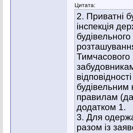
Цитата:
2. Приватні б
інспекція де
будівельного
розташування
Тимчасового 
забудовникам
відповідност
будівельним 
правилам (дал
додатком 1.
3. Для одерж
разом із зая