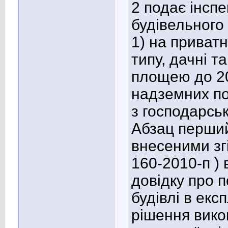
2 подає інспе
будівельного
1) на приват
типу, дачні т
площею до 200
надземних по
з господарськ
Абзац перший 
внесеними зг
160-2010-п ) 
довідку про 
будівлі в екс
рішення викон