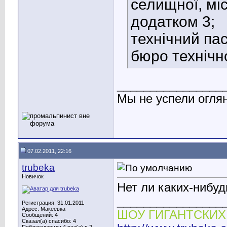
селищної, мі
додатком 3;
технічний пас
бюро технічно
________________
Мы не успели оглян
07.02.2011, 22:16
trubeka
Новичок
Нет ли каких-нибу
________________
Регистрация: 31.01.2011
Адрес: Макеевка
ШОУ ГИГАНТСКИ
Сообщений: 4
Сказал(а) спасибо: 4