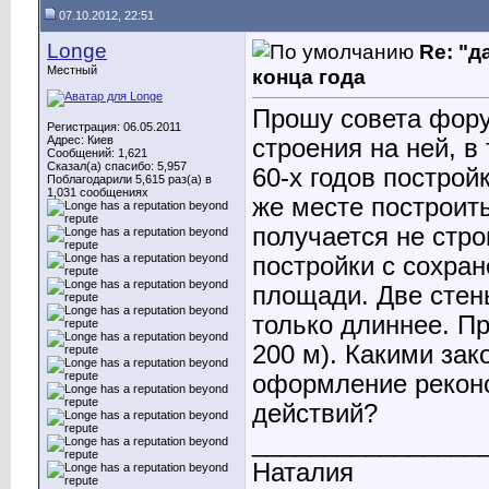
07.10.2012, 22:51
Longe
Re: "д
Местный
конца года
Прошу совета фору
Регистрация: 06.05.2011
Адрес: Киев
строения на ней, 
Сообщений: 1,621
Сказал(а) спасибо: 5,957
60-х годов построй
Поблагодарили 5,615 раз(а) в
1,031 сообщениях
же месте построить
получается не стро
постройки с сохран
площади. Две стены
только длиннее. Пр
200 м). Какими за
оформление реконс
действий?
________________
Наталия