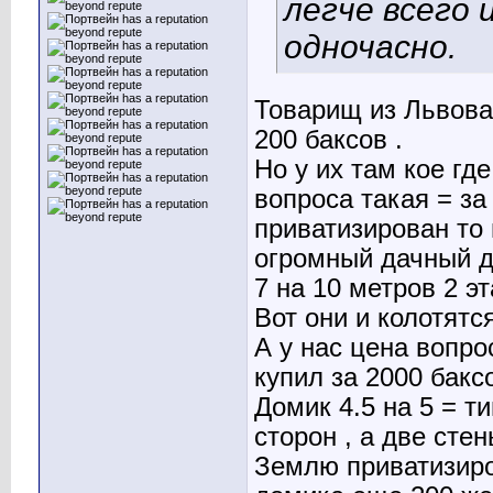
легче всего
одночасно.
Товарищ из Львова
200 баксов .
Но у их там кое гд
вопроса такая = за 
приватизирован то 
огромный дачный до
7 на 10 метров 2 э
Вот они и колотятся
А у нас цена вопр
купил за 2000 баксо
Домик 4.5 на 5 = т
сторон , а две сте
Землю приватизиро