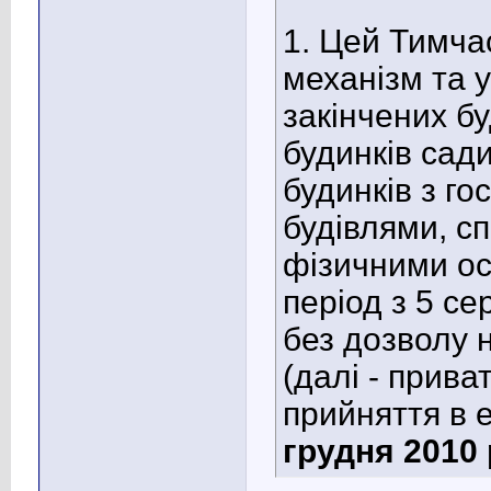
1. Цей Тимча
механізм та 
закінчених б
будинків сад
будинків з г
будівлями, с
фізичними ос
період з 5 се
без дозволу 
(далі - приват
прийняття в 
грудня 2010 