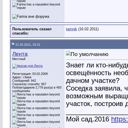
Пользователь сказал
tamnik
(16.02.2011)
cпасибо:
21.02.2011, 23:21
Лента
Местный
Знает ли кто-нибу
освещённость нео
Регистрация: 03.02.2009
Адрес: г.Киев
дачном участке?
Сообщений: 942
Сказал(а) спасибо: 957
Соседка заявила, 
Поблагодарили 2,776 раз(а) в 493
сообщениях
возможным выращи
участок, построив 
________________
Мой сад.2016
http