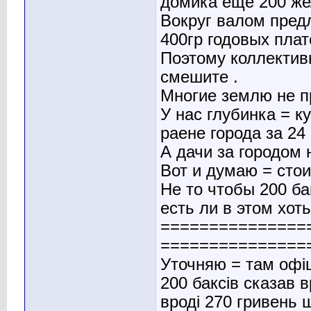
домика еще 200 же
Вокруг валом пред
400гр годовых плат
Поэтому коллектив
смешите .
Многие землю не п
У нас глубинка = 
раене города за 24
А дачи за городом 
Вот и думаю = стои
Не то чтобы 200 ба
есть ли в этом хот
===============
===============
Уточняю = там офіц
200 баксів сказав 
вроді 270 гривень