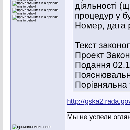
діяльності (
процедур у бу
Номер, дата р
Текст законо
Проект Закон
Подання 02.1
Пояснювальна
Порівняльна 
http://gska2.rada.g
________________
Мы не успели оглян