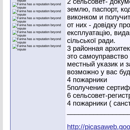
2 сельсовет- докум
землю, паспорт, ко
виконком и получи
от них - довідку пр
експлуатацію, вида
сільської ради.
3 районная архитек
это самоуправство
местный указик и з
возможно у вас буд
4 пожарники
5получение сертиф
6 сельсовет-регис
4 пожарники ( сан
________________
http://picasaweb.go