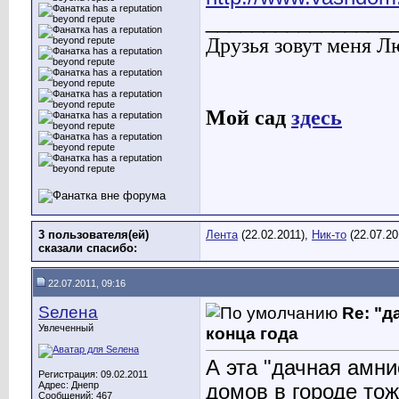
________________
Друзья зовут меня Л
Мой сад
здесь
3 пользователя(ей)
Лента
(22.02.2011),
Ник-то
(22.07.20
сказали cпасибо:
22.07.2011, 09:16
Sелена
Re: "д
Увлеченный
конца года
А эта "дачная амни
Регистрация: 09.02.2011
Адрес: Днепр
домов в городе то
Сообщений: 467