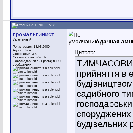
02.03.2010, 15:38
промальпинист
Увлеченный
"дачная амн
Регистрация: 18.06.2009
Адрес: Киев
Цитата:
Сообщений: 392
Сказал(а) спасибо: 37
ТИМЧАСОВИ
Поблагодарили 491 раз(а) в 174
сообщениях
прийняття в 
будівництвом
садибного тип
господарськи
споруджени
будівельних 