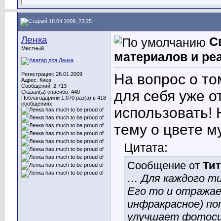
18.04.2009, 23:25
Ленка
С
Местный
материалов и реа
Регистрация: 28.01.2009
На вопрос о то
Адрес: Киев
Сообщений: 2,713
для себя уже о
Сказал(а) спасибо: 440
Поблагодарили 1,070 раз(а) в 418
сообщениях
использовать!
тему о цвете м
Цитата:
Сообщение от
Тит
… Для каждого ти
Его то и отражае
инфракрасное) по
улучшает фотос