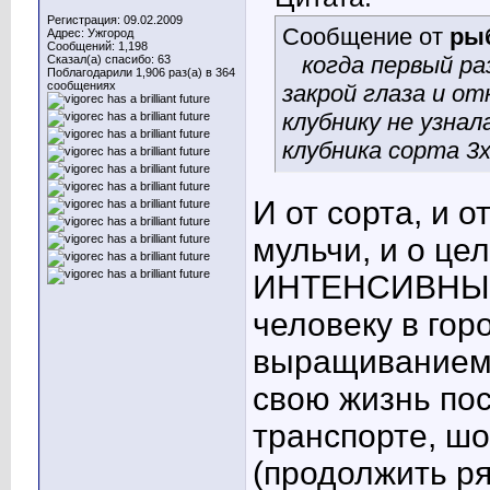
Регистрация: 09.02.2009
Сообщение от
ры
Адрес: Ужгород
Сообщений: 1,198
когда первый ра
Сказал(а) спасибо: 63
Поблагодарили 1,906 раз(а) в 364
сообщениях
закрой глаза и от
клубнику не узнал
клубника сорта 3х
И от сорта, и о
мульчи, и о цел
ИНТЕНСИВНЫМ
человеку в гор
выращиванием 
свою жизнь по
транспорте, шо
(продолжить ря