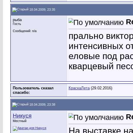
18.04.2009, 23:35
рыба
R
Гость
Сообщений: n/a
прально виктор
интенсивных о
еловые под ра
кварцевый пес
Пользователь сказал
КраскаЛета
(29.02.2016)
cпасибо:
18.04.2009, 23:38
Никуся
R
Местный
На выставке на