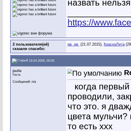
назвать нельзя
____________
https://www.fac
2 пользователя(ей)
ив. ив.
(21.07.2015),
КраскаЛета
(29
сказали cпасибо:
19.04.2009, 00:05
рыба
R
Гость
Сообщений: n/a
когда первый 
проводили, зак
что это. я дваж
цвета мульчи? 
то есть ххх