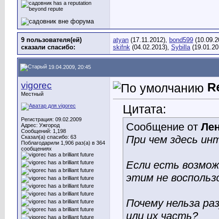
9 пользователя(ей)
atyan
(17.11.2012),
bond599
(10.09.2
сказали cпасибо:
skifnk
(04.02.2013),
Sybilla
(19.01.20
19.04.2009, 20:45
vigorec
R
Местный
Цитата:
Регистрация: 09.02.2009
Сообщение от
Ле
Адрес: Ужгород
Сообщений: 1,198
При чем здесь ин
Сказал(а) спасибо: 63
Поблагодарили 1,906 раз(а) в 364
сообщениях
Если есть возмож
этим не воспольз
Почему нельза ра
или их часть?