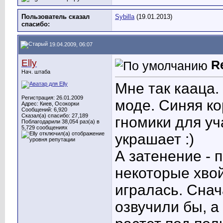
Пользователь сказал
Sybilla
(19.01.2013)
cпасибо:
19.04.2009, 06:07
Elly
R
Нач. штаба
Мне так кааца.
Регистрация: 26.01.2009
моде. Синяя ко
Адрес: Киев, Осокорки
Сообщений: 6,920
Сказал(а) спасибо: 27,189
гномики для уч
Поблагодарили 38,054 раз(а) в
5,729 сообщениях
украшает :)
А затенение - 
некоторые хвойн
игралась. Снач
озвучили бы, а 