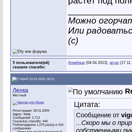
растет под по
____________
Можно огорчат
Или радоватьс
(с)
5 пользователя(ей)
Angelique
(04.04.2013),
atyan
(17.11
сказали cпасибо:
19.04.2009, 09:51
Ленка
R
Местный
Цитата:
Регистрация: 28.01.2009
Сообщение от
vig
Адрес: Киев
Сообщений: 2,713
...Скоро мы о при
Сказал(а) спасибо: 440
Поблагодарили 1,070 раз(а) в 418
сообщениях
собственными рука