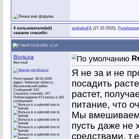
4 пользователя(ей)
andreikaFA
(27.10.2015),
Penelopane
сказали cпасибо:
19.04.2009, 11:14
Вольха
R
Местный
Я не за и не п
Регистрация: 08.04.2009
посадить расте
Адрес: Киевская область,
Васильковский район
Сообщений: 510
растет, получа
Сказал(а) спасибо: 247
Поблагодарили 673 раз(а) в 160
сообщениях
питание, что о
Мы вмешиваем
пусть даже не 
средствами, т.