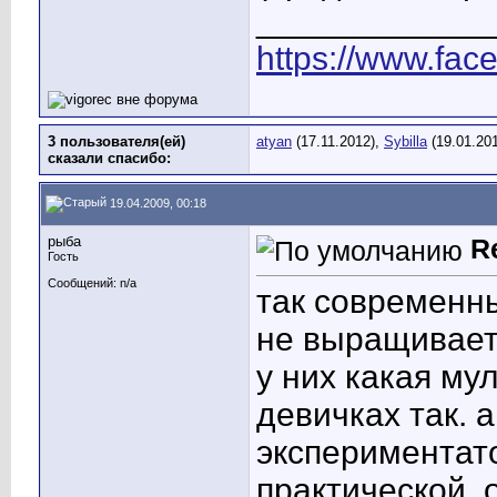
____________
https://www.fac
3 пользователя(ей)
atyan
(17.11.2012),
Sybilla
(19.01.20
сказали cпасибо:
19.04.2009, 00:18
рыба
R
Гость
Сообщений: n/a
так современн
не выращивает
у них какая мул
девичках так. а
экспериментато
практической. 