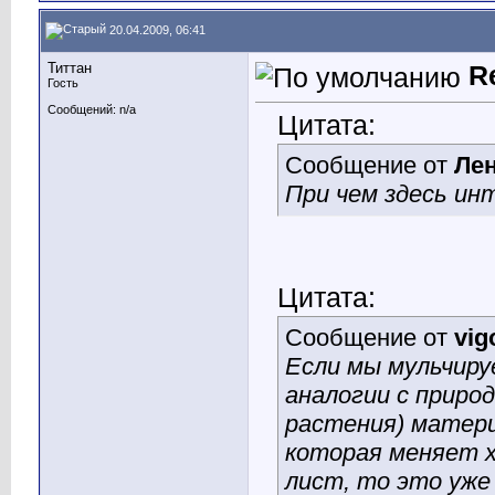
20.04.2009, 06:41
Титтан
R
Гость
Сообщений: n/a
Цитата:
Сообщение от
Ле
При чем здесь ин
Цитата:
Сообщение от
vig
Если мы мульчиру
аналогии с приро
растения) материа
которая меняет х
лист, то это уж