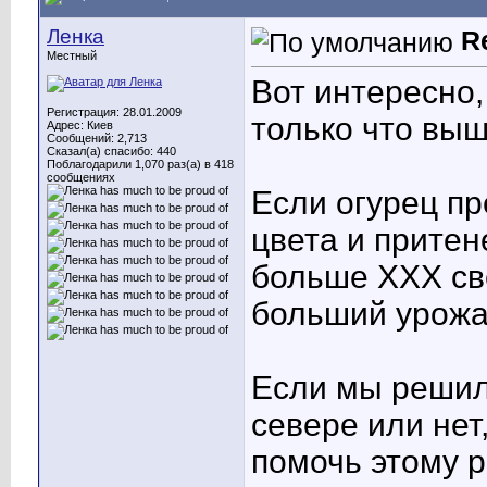
Ленка
R
Местный
Вот интересно,
Регистрация: 28.01.2009
только что вы
Адрес: Киев
Сообщений: 2,713
Сказал(а) спасибо: 440
Поблагодарили 1,070 раз(а) в 418
сообщениях
Если огурец пр
цвета и притен
больше ХХХ све
больший урожа
Если мы решил
севере или нет
помочь этому р