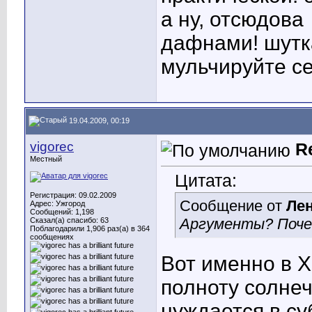
а ну, отсюдова
дафнами! шутк
мульчируйте се
19.04.2009, 00:19
vigorec
R
Местный
Цитата:
Регистрация: 09.02.2009
Сообщение от
Ле
Адрес: Ужгород
Сообщений: 1,198
Аргументы? Почем
Сказал(а) спасибо: 63
Поблагодарили 1,906 раз(а) в 364
сообщениях
Вот именно в Х
полноту солнеч
нуждается в су