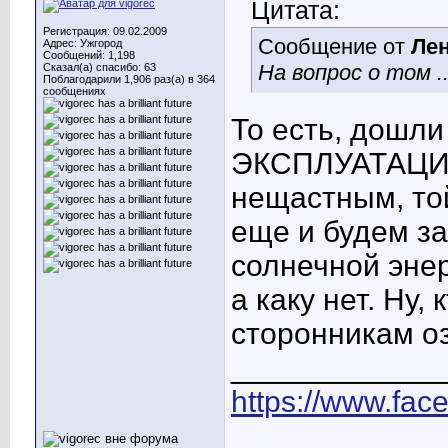
Цитата:
Регистрация: 09.02.2009
Сообщение от
Ле
Адрес: Ужгород
Сообщений: 1,198
На вопрос о том ..
Сказал(а) спасибо: 63
Поблагодарили 1,906 раз(а) в 364
сообщениях
То есть, дошл
ЭКСПЛУАТАЦИИ 
нещастным, той
еще и будем за
солнечной энер
а каку нет. Ну,
сторонникам оз
____________
https://www.fac