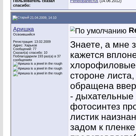
Пользователь сказал
Penelopanecrus
(14.06.2012)
cпасибо:
21.04.2009, 14:10
Аришка
R
Освоившийся
Знаете, а мне 
Регистрация: 13.02.2009
Адрес: Харьков
Сообщений: 77
кажется вплон
Сказал(а) спасибо: 10
Поблагодарили 193 раз(а) в 37
сообщениях
хлорофиловые 
стороне листа,
обращена вверх
- дыхательные 
фотосинтез про
листик наизнан
задом к пленке