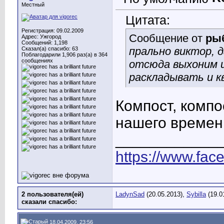
Местный
Цитата:
Регистрация: 09.02.2009
Сообщение от
ры
Адрес: Ужгород
Сообщений: 1,198
прально виктор, 
Сказал(а) спасибо: 63
Поблагодарили 1,906 раз(а) в 364
сообщениях
отсюда выхоним 
раскладывать и к
Компост, компо
нашего времен
____________
https://www.fac
2 пользователя(ей)
LadynSad
(20.05.2013),
Sybilla
(19.0
сказали cпасибо:
18.04.2009, 23:56