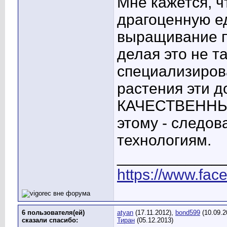
Мне кажется, ч
драгоценную е
выращивание п
делая это не т
специализиров
растения эти 
КАЧЕСТВЕННЫМ 
этому - следов
технологиям.
____________
https://www.fac
6 пользователя(ей)
atyan
(17.11.2012),
bond599
(10.09.2
сказали cпасибо:
Тиран
(05.12.2013)