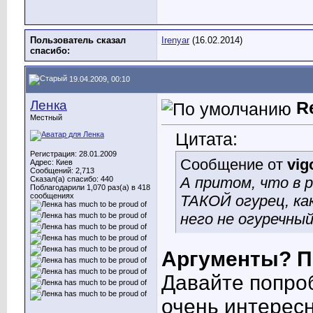
Пользователь сказал
Irenyar
(16.02.2014)
cпасибо:
19.04.2009, 00:10
Ленка
R
Местный
Цитата:
Регистрация: 28.01.2009
Сообщение от
vig
Адрес: Киев
Сообщений: 2,713
А притом, что в 
Сказал(а) спасибо: 440
Поблагодарили 1,070 раз(а) в 418
сообщениях
ТАКОЙ огурец, как
него не огуречны
Аргументы? П
Давайте попро
очень интересн