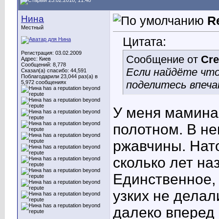
23.02.2018, 11:48
Нина
R
Местный
Цитата:
Регистрация: 03.02.2009
Сообщение от
Cre
Адрес: Киев
Сообщений: 8,778
Если найдёте что
Сказал(а) спасибо: 44,591
Поблагодарили 23,044 раз(а) в
поделитесь впеч
5,972 сообщениях
У меня мамина,
полотном. В не
ржавчины. Нат
сколько лет на
Единственное, 
узких не делал
далеко вперед