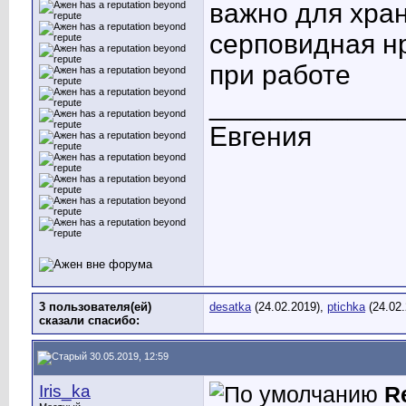
важно для хран
серповидная нр
при работе
____________
Евгения
3 пользователя(ей)
desatka
(24.02.2019),
ptichka
(24.02
сказали cпасибо:
30.05.2019, 12:59
Iris_ka
R