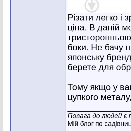
Різати легко і 
ціна. В даній м
тристоронньою 
боки. Не бачу н
японську бренд
берете для обрі
Тому якщо у ва
цупкого металу,
____________
Повага до людей є 
Мій блог по садівни