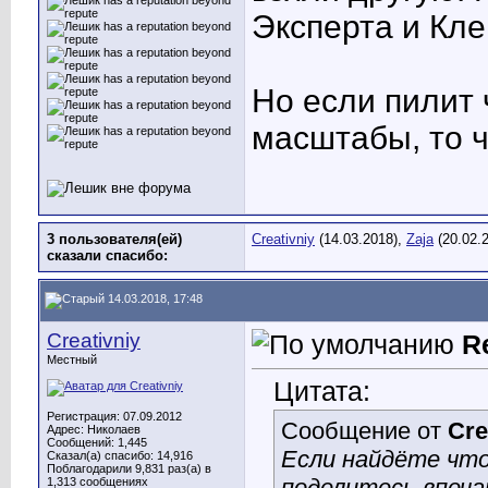
Эксперта и Кле
Но если пилит
масштабы, то 
3 пользователя(ей)
Creativniy
(14.03.2018),
Zaja
(20.02.
сказали cпасибо:
14.03.2018, 17:48
Creativniy
R
Местный
Цитата:
Регистрация: 07.09.2012
Сообщение от
Cre
Адрес: Николаев
Сообщений: 1,445
Если найдёте что
Сказал(а) спасибо: 14,916
Поблагодарили 9,831 раз(а) в
поделитесь впеч
1,313 сообщениях