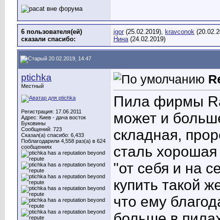
6 пользователя(ей)
igor
(25.02.2019),
kravconok
(20.02.2
сказали cпасибо:
Нина
(24.02.2019)
20.02.2019, 14:47
ptichka
R
Местный
Пила фирмы Rac
Регистрация: 17.06.2011
может и больше
Адрес: Киев - дача восток
Буковины
Сообщений: 723
складная, прор
Сказал(а) спасибо: 6,433
Поблагодарили 4,558 раз(а) в 624
сталь хорошая 
сообщениях
"от себя и на 
купить такой же
что ему благод
больше в пилах