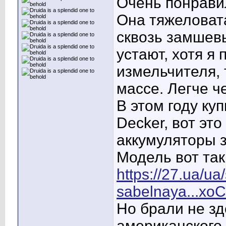
Очень понрави
Она тяжеловат
сквозь замшевы
устают, хотя я
измельчителя, 
массе. Легче ч
В этом году ку
Decker, вот эт
аккумуляторы з
Модель вот та
https://27.ua/ua
sabelnaya...x
Но брали не зд
американского