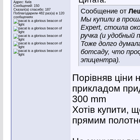
Адрес: Київ
Сообщений: 150
Сообщение от
Ле
Сказал(а) спасибо: 187
Поблагодарили 482 раз(а) в 120
сообщениях
Мы купили в прош
Expert, стоила ок
ручка (и удобный 
Тоже долго думала
ботсаду, что про
эпицентра).
Порівняв ціни 
прикладом прид
300 mm
Хотів купити, щ
прямим полотн