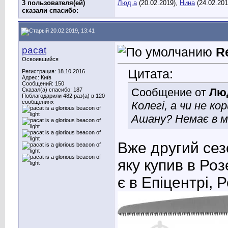
3 пользователя(ей)
Люд.а
(20.02.2019),
Нина
(24.02.201
сказали cпасибо:
20.02.2019, 13:41
pacat
R
Освоившийся
Цитата:
Регистрация: 18.10.2016
Адрес: Київ
Сообщений: 150
Сообщение от
Лю
Сказал(а) спасибо: 187
Поблагодарили 482 раз(а) в 120
сообщениях
Колегі, а чи не к
Ашану? Немає в м
Вже другий сез
яку купив в Роз
є в Епіцентрі, 