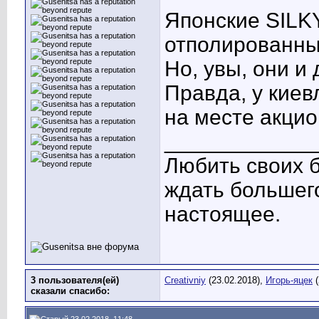
Японские SILK
отполированны
Но, увы, они и 
Правда, у киев
на месте акци
____________
Любить своих б
ждать большего
настоящее.
3 пользователя(ей)
Creativniy
(23.02.2018),
Игорь-яцек
(
сказали cпасибо: