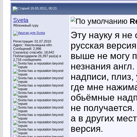
19.05.2011, 00:21
Sveta
R
Яблоневый гуру
Эту науку я не
Регистрация: 01.07.2010
русская верси
Адрес: Хмельницька обл.
Сообщений: 2,996
Сказал(а) спасибо: 18,642
выше не могу п
Поблагодарили 26,397 раз(а) в
2,716 сообщениях
незнания англ.
надписи, плиз, 
где мне нажим
обьёмные надп
не получается.
а в других мес
версия.