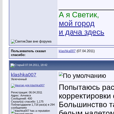
____________
А я Светик,
мой город
и дача здесь
Пользователь сказал
klashka007
(07.04.2011)
cпасибо:
07.04.2011, 18:42
klashka007
Увлеченный
Попытаюсь рас
Регистрация: 06.04.2011
корректировки 
Адрес: Алчевск
Сообщений: 400
Сказал(а) спасибо: 1,175
Большинство та
Поблагодарили 1,716 раз(а) в 294
сообщениях
белым налетом 