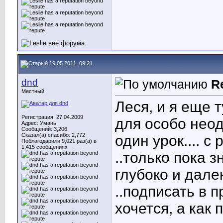
19.05.2011, 09:21
dnd
R
Местный
Леся, и я еще ту
Регистрация: 27.04.2009
для особо нео
Адрес: Умань
Сообщений: 3,206
Сказал(а) спасибо: 2,772
один урок.... с
Поблагодарили 9,021 раз(а) в
1,415 сообщениях
..только пока 
глубоко и далек
..подписать в 
хочется, а как 