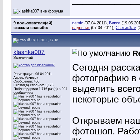
9 пользователя(ей)
natnic
(07.04.2011),
Викса
(19.05.20
сказали cпасибо:
садовник
(07.04.2011),
СветикЗам
(
18.05.2011, 17:18
klashka007
R
Увлеченный
Сегодня расска
Регистрация: 06.04.2011
фотографию в 
Адрес: Алчевск
Сообщений: 400
Сказал(а) спасибо: 1,175
выделить всег
Поблагодарили 1,716 раз(а) в 294
сообщениях
некоторые объ
Открываем на
фотошоп. Рабо