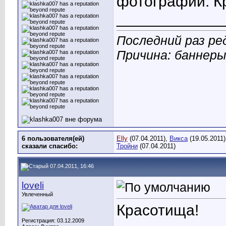
фотографии. К
____________
Последний раз ред
Причина: баннеры
6 пользователя(ей)
Elly
(07.04.2011),
Викса
(19.05.2011
сказали cпасибо:
Тройни
(07.04.2011)
07.04.2011, 16:46
loveli
Увлеченный
Красотища!
Регистрация: 03.12.2009