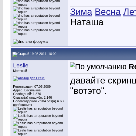
____________
Зима
Весна
Ле
Наташа
19.05.2011, 10:02
Leslie
R
Местный
давайте скринш
Регистрация: 07.05.2009
"вотэто".
Адрес: Васильков
Сообщений: 1,876
Сказал(а) спасибо: 2,146
Поблагодарили 2,904 раз(а) в 606
сообщениях