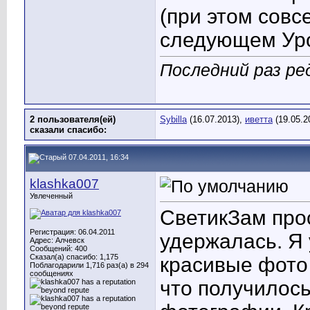
(при этом совс
следующем Ур
Последний раз ред
2 пользователя(ей)
Sybilla
(16.07.2013),
иветта
(19.05.2
сказали cпасибо:
07.04.2011, 16:34
klashka007
Увлеченный
СветикЗам про
Регистрация: 06.04.2011
удержалась. Я
Адрес: Алчевск
Сообщений: 400
Сказал(а) спасибо: 1,175
красивые фото
Поблагодарили 1,716 раз(а) в 294
сообщениях
что получилос