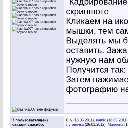
"Кадрирование
скриншоте
Кликаем на ико
мышки, тем са
Выделять мы б
оставить. Заж
нужную нам обл
Получится так:
Затем нажимае
фотографию на
____________
7 пользователя(ей)
Elly
(18.05.2011),
natnic
(18.05.2011)
сказали cпасибо:
Луганочка
(26.01.2012),
Марлена
(1