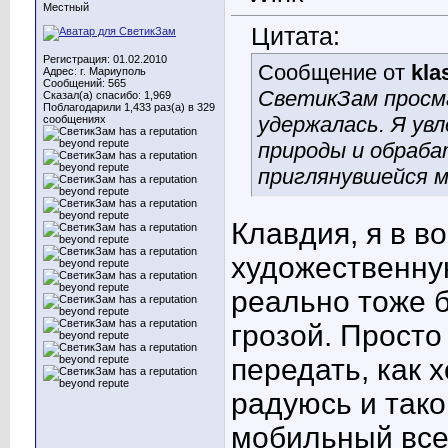
Местный
Цитата:
Регистрация: 01.02.2010
Сообщение от
kla
Адрес: г. Мариуполь
Сообщений: 565
СветикЗам просм
Сказал(а) спасибо: 1,969
Поблагодарили 1,433 раз(а) в 329
удержалась. Я ув
сообщениях
природы и обраба
приглянувшейся 
Клавдия, я в в
художественну
реально тоже 
грозой. Просто
передать, как 
радуюсь и тако
мобильный всег