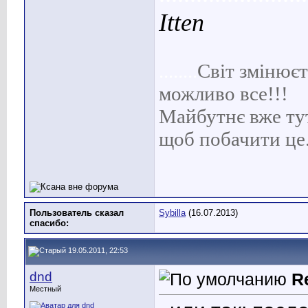
Itten
........
С
віт
змінюєть
можливо все!!!
Майбутнє вже тут 
щоб побачити це
Пользователь сказал
Sybilla
(16.07.2013)
cпасибо:
19.05.2011, 22:53
dnd
R
Местный