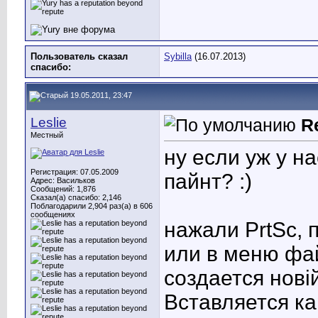
Пользователь сказал
Sybilla
(16.07.2013)
cпасибо:
19.05.2011, 23:47
Leslie
R
Местный
ну если уж у н
Регистрация: 07.05.2009
пайнт? :)
Адрес: Васильков
Сообщений: 1,876
Сказал(а) спасибо: 2,146
Поблагодарили 2,904 раз(а) в 606
сообщениях
нажали PrtSc, 
или в меню фай
создается новій
Вставляется ка