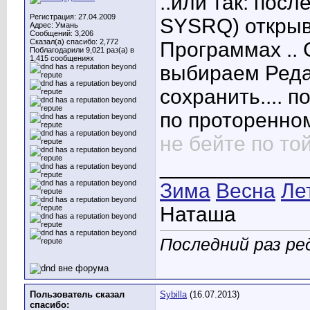
..или так: посл
Регистрация: 27.04.2009
SYSRQ) открыв
Адрес: Умань
Сообщений: 3,206
Сказал(а) спасибо: 2,772
Программах .. 
Поблагодарили 9,021 раз(а) в
1,415 сообщениях
выбираем Редак
сохранить.... 
по проторенном
не бейте по той
____________
Зима
Весна
Ле
Наташа
Последний раз ре
Пользователь сказал
Sybilla
(16.07.2013)
cпасибо: