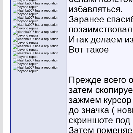
избавляться.
Заранее спасиб
позаимствовала
Итак делаем из
Вот такое
Прежде всего 
затем скопируе
зажмем курсор 
до значка ( но
скриншоте по
Затем поменяе