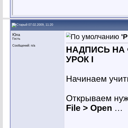
07.02.2009, 11:20
Юла
'
Гость
Сообщений: n/a
НАДПИСЬ НА 
УРОК I
Начинаем учить
Открываем ну
File > Open
…