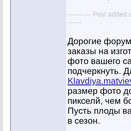
---------- Post added 
------
Дорогие форум
заказы на изго
фото вашего са
подчеркнуть. Д
Klavdiya.matvi
размер фото д
пикселй, чем 
Пусть плоды ва
в сезон.
____________