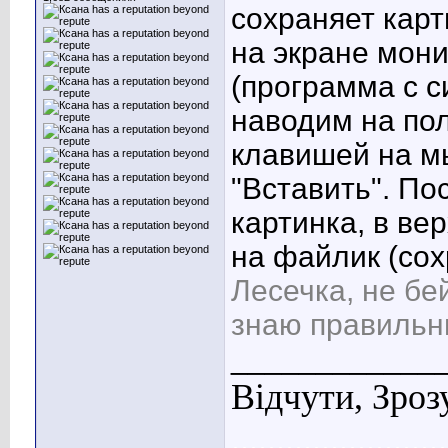
сохраняет карт
на экране мон
(программа с с
наводим на пол
клавишей на м
"Вставить". По
картинка, в в
на файлик (сох
Лесечка, не бе
знаю правильн
____________
Відчути, Зроз
........................