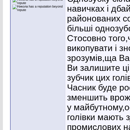
навичках і дба
районованих со
більші однозуб
Стосовно того,
викопувати і з
зрозумів,ща Ва
Ви залишите ці
зубчик цих гол
Часник буде ро
зменшить врожа
у майбутному,ос
голівки мають 
промислових н