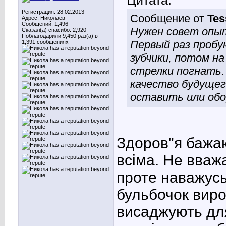
Цитата:
Регистрация: 28.02.2013
Сообщение от
Tes
Адрес: Николаев
Сообщений: 1,496
Нужен совет опыт
Сказал(а) спасибо: 2,920
Поблагодарили 9,450 раз(а) в
Первый раз пробу
1,391 сообщениях
зубчики, потом на
стрелки погнать.
качество будущег
оставить или об
Здоров"я бажаю
всіма. Не вваж
проте наважусь
бульбочок виро
висаджують для