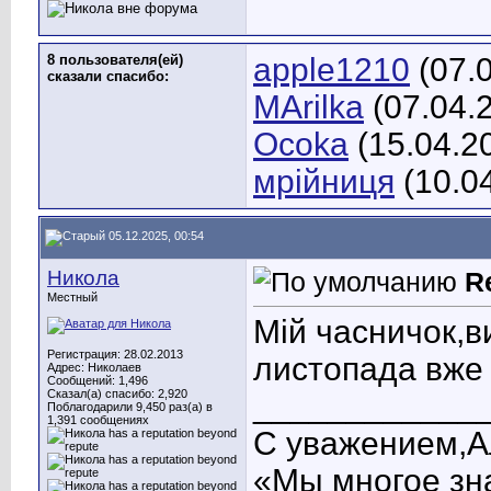
8 пользователя(ей)
apple1210
(07.
сказали cпасибо:
MArilka
(07.04.
Ocoka
(15.04.2
мрійниця
(10.0
05.12.2025, 00:54
Никола
R
Местный
Мій часничок,в
Регистрация: 28.02.2013
листопада вже
Адрес: Николаев
Сообщений: 1,496
Сказал(а) спасибо: 2,920
____________
Поблагодарили 9,450 раз(а) в
1,391 сообщениях
С уважением,А
«Мы многое зна