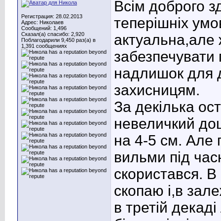
Всім доброго з
Регистрация: 28.02.2013
теперішніх умо
Адрес: Николаев
Сообщений: 1,496
Сказал(а) спасибо: 2,920
актуальна,але 
Поблагодарили 9,450 раз(а) в
1,391 сообщениях
забезпечувати 
надлишок для 
захисницям.
За декілька ос
невеличкий до
на 4-5 см. Але
вильми під час
скористався. В 
скопаю і,в зале
в третій декад