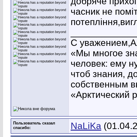
добряче прихо
часник не помі
потепління,виг
____________
С уважением,А
«Мы многое зна
человек: ему н
чтоб знания, д
собственным в
«Арктический 
Пользователь сказал
NaLiKa
(01.04.
cпасибо: