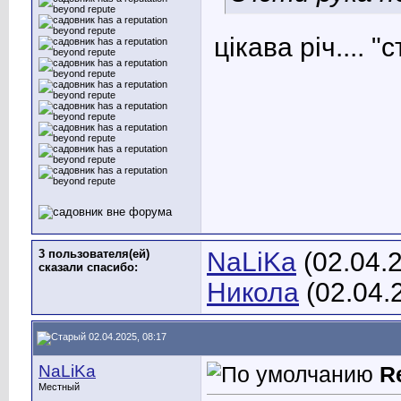
цікава річ....
"ст
3 пользователя(ей)
NaLiKa
(02.04.
сказали cпасибо:
Никола
(02.04.
02.04.2025, 08:17
NaLiKa
R
Местный