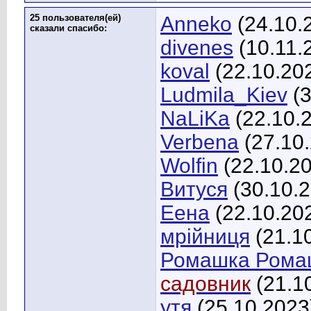
25 пользователя(ей)
Anneko
(24.10.
сказали cпасибо:
divenes
(10.11.
koval
(22.10.20
Ludmila_Kiev
(3
NaLiKa
(22.10.
Verbena
(27.10
Wolfin
(22.10.2
Витуся
(30.10.
Еена
(22.10.20
мрійниця
(21.1
Ромашка Рома
садовник
(21.1
утя
(25.10.2023