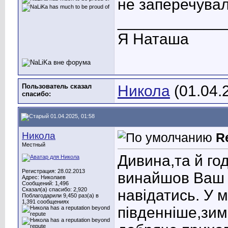
не заперечувал
____________
Я Наташа
Пользователь сказал
Никола
(01.04.
cпасибо:
01.04.2025, 01:58
Никола
R
Местный
Дивина,та й год
Регистрация: 28.02.2013
винайшов Ваш 
Адрес: Николаев
Сообщений: 1,496
Сказал(а) спасибо: 2,920
навідатись
. У 
Поблагодарили 9,450 раз(а) в
1,391 сообщениях
південніше,зим