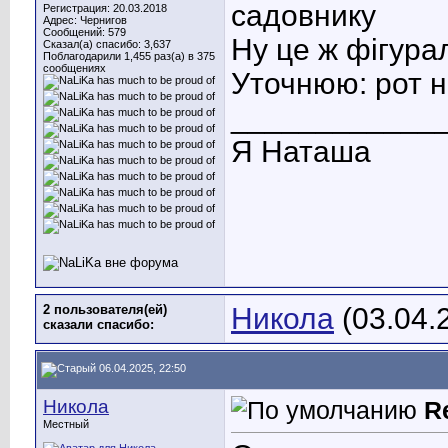
садовнику
Регистрация: 20.03.2018
Адрес: Чернигов
Сообщений: 579
Ну це ж фігура
Сказал(а) спасибо: 3,637
Поблагодарили 1,455 раз(а) в 375
сообщениях
Уточнюю: рот н
____________
Я Наташа
2 пользователя(ей)
Никола
(03.04.
сказали cпасибо:
06.04.2025, 22:50
Никола
R
Местный