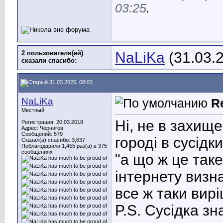
03:25
.
2 пользователя(ей)
NaLiKa
(31.03.
сказали cпасибо:
31.03.2025, 08:03
NaLiKa
R
Местный
Ні, не в захищ
Регистрация: 20.03.2018
Адрес: Чернигов
Сообщений: 579
городі в сусідк
Сказал(а) спасибо: 3,637
Поблагодарили 1,455 раз(а) в 375
сообщениях
"а що ж це так
інтернету визн
все ж таки вирі
P.S. Сусідка зн