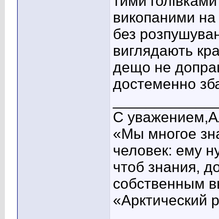
тими голівками
викопаними на 
без розпушуван
виглядають кр
дещо не допрац
достеменно зба
____________
С уважением,А
«Мы многое зна
человек: ему н
чтоб знания, д
собственным в
«Арктический 