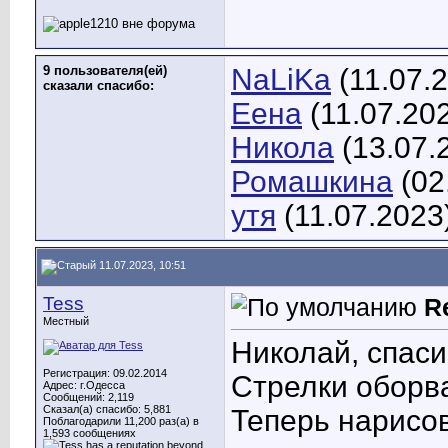
9 пользователя(ей)
NaLiKa
(11.07.
сказали cпасибо:
Еена
(11.07.20
Никола
(13.07.
Ромашкина
(02
утя
(11.07.2023
11.07.2023, 10:51
Tess
R
Местный
Николай, спаси
Регистрация: 09.02.2014
Стрелки оборв
Адрес: г.Одесса
Сообщений: 2,119
Сказал(а) спасибо: 5,881
Теперь нарисо
Поблагодарили 11,200 раз(а) в
1,593 сообщениях