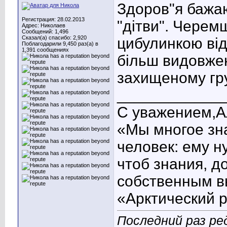
Здоров"я бажаю
Регистрация: 28.02.2013
"дітви". Черем
Адрес: Николаев
Сообщений: 1,496
Сказал(а) спасибо: 2,920
цибулинкою від
Поблагодарили 9,450 раз(а) в
1,391 сообщениях
більш видовжен
захищеному гр
____________
С уважением,А
«Мы многое зна
человек: ему н
чтоб знания, д
собственным в
«Арктический 
Последний раз ре