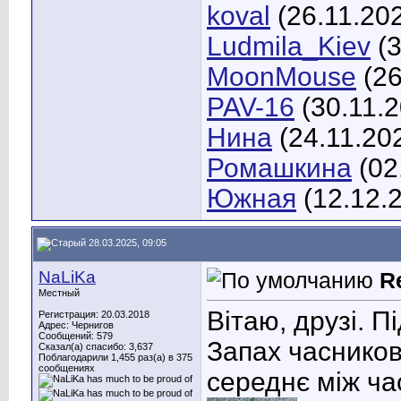
koval
(26.11.20
Ludmila_Kiev
(3
MoonMouse
(26
PAV-16
(30.11.
Нина
(24.11.20
Ромашкина
(02
Южная
(12.12.
28.03.2025, 09:05
NaLiKa
R
Местный
Вітаю, друзі. 
Регистрация: 20.03.2018
Адрес: Чернигов
Сообщений: 579
Запах часников
Сказал(а) спасибо: 3,637
Поблагодарили 1,455 раз(а) в 375
сообщениях
середнє між ч