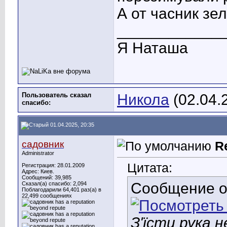
А от часник зел
____________
Я Наташа
Пользователь сказал
Никола
(02.04.
cпасибо:
01.04.2025, 20:35
садовник
R
Administrator
Цитата:
Регистрация: 28.01.2009
Адрес: Киев.
Сообщений: 39,985
Сообщение 
Сказал(а) спасибо: 2,094
Поблагодарили 64,401 раз(а) в
22,499 сообщениях
З'їсти рука не