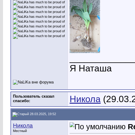
____________
Я Наташа
Пользователь сказал
Никола
(29.03.
cпасибо:
28.03.2025, 19:52
Никола
R
Местный