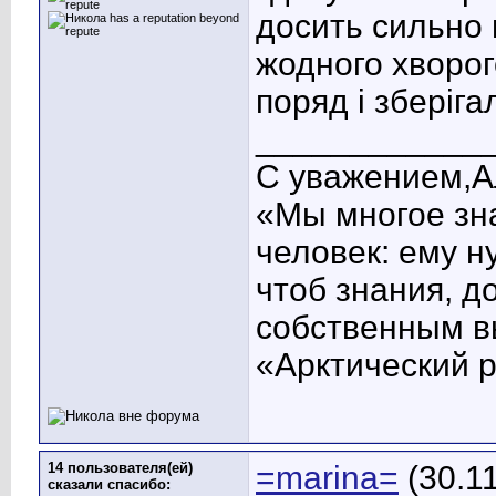
досить сильно
жодного хворог
поряд і зберіг
____________
С уважением,А
«Мы многое зна
человек: ему н
чтоб знания, д
собственным в
«Арктический 
14 пользователя(ей)
=marina=
(30.1
сказали cпасибо: