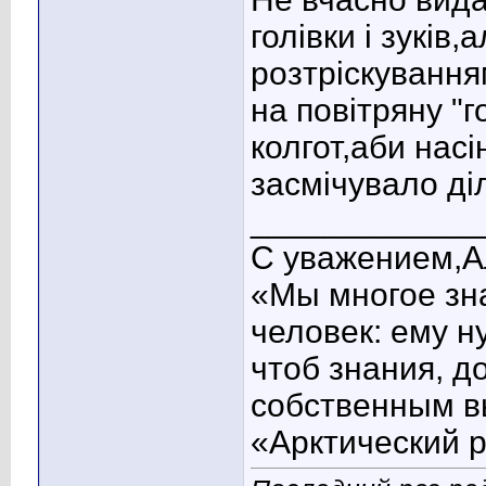
голівки і зуків,
розтріскування
на повітряну "г
колгот,аби нас
засмічувало ді
____________
С уважением,А
«Мы многое зна
человек: ему н
чтоб знания, д
собственным в
«Арктический 