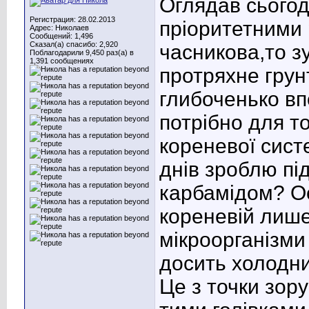
Оглядав сьогод
Регистрация: 28.02.2013
пріоритетними 
Адрес: Николаев
Сообщений: 1,496
Сказал(а) спасибо: 2,920
часникова,то з
Поблагодарили 9,450 раз(а) в
1,391 сообщениях
протряхне грун
глибоченько вп
потрібно для т
кореневої сист
днів зроблю пі
карбамідом? О
кореневій лише 
мікроорганізми
досить холодни
Це з точки зору