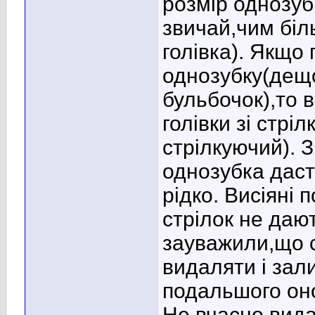
розмір однозуб
звичай,чим біл
голівка). Якщо 
однозубку(дещо
бульбочок),то 
голівки зі стрі
стрілкуючий). 
однозубка даст
рідко. Висіяні 
стрілок не даю
зауважили,що с
видаляти і за
подальшого оно
Не вчасно вида