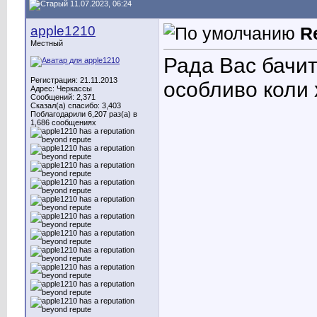
11.07.2023, 06:24
apple1210
R
Местный
Рада Вас бачит
Регистрация: 21.11.2013
особливо коли 
Адрес: Черкассы
Сообщений: 2,371
Сказал(а) спасибо: 3,403
Поблагодарили 6,207 раз(а) в
1,686 сообщениях