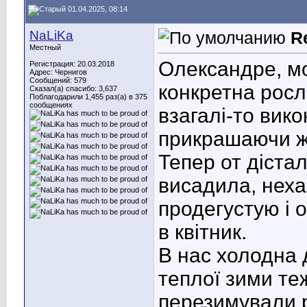
01.04.2025, 08:14
NaLiKa
R
Местный
Олександре, м
Регистрация: 20.03.2018
Адрес: Чернигов
Сообщений: 579
конкретна росл
Сказал(а) спасибо: 3,637
Поблагодарили 1,455 раз(а) в 375
сообщениях
взагалі-то вик
прикрашаючи ж
Тепер от дістал
висадила, неха
продегустую і о
в квітник.
В нас холодна 
теплої зими те
перезимували р