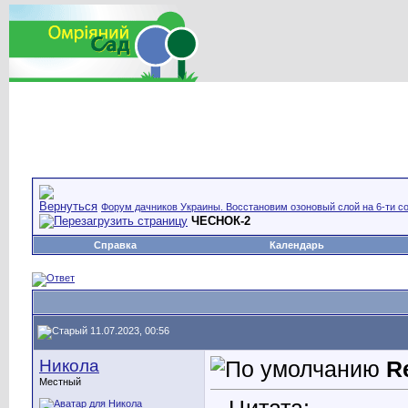
Форум дачников Украины. Восстановим озоновый слой на 6-ти со
ЧЕСНОК-2
Справка
Календарь
11.07.2023, 00:56
Никола
R
Местный