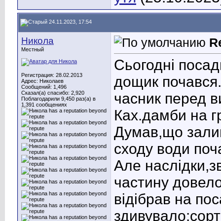
24.11.2023, 17:54
Никола
R
Местный
Сьогодні посади
Регистрация: 28.02.2013
дощик почався
Адрес: Николаев
Сообщений: 1,496
Сказал(а) спасибо: 2,920
часник перед в
Поблагодарили 9,450 раз(а) в
1,391 сообщениях
Ках.дамби на г
Думав,що залиш
сходу води поч
Але наслідки,з
частину довело
відібрав на пос
здивувало:сор