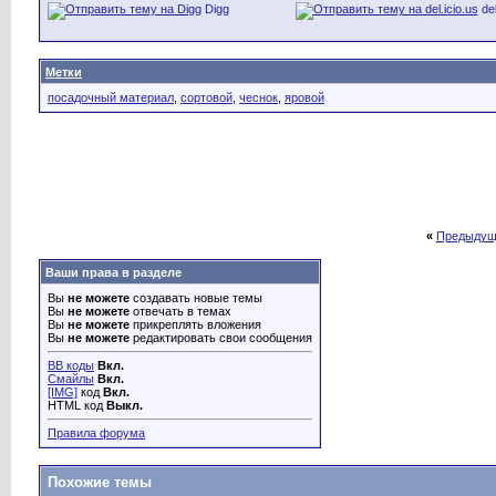
Digg
del
Метки
посадочный материал
,
сортовой
,
чеснок
,
яровой
«
Предыдущ
Ваши права в разделе
Вы
не можете
создавать новые темы
Вы
не можете
отвечать в темах
Вы
не можете
прикреплять вложения
Вы
не можете
редактировать свои сообщения
BB коды
Вкл.
Смайлы
Вкл.
[IMG]
код
Вкл.
HTML код
Выкл.
Правила форума
Похожие темы