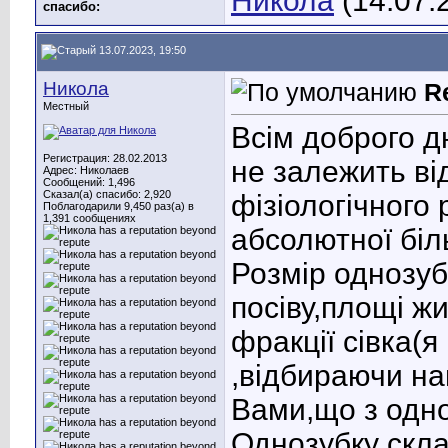
Никола
(14.07.
cпасибо:
13.07.2023, 19:50
Никола
R
Местный
Всім доброго д
Регистрация: 28.02.2013
не залежить ві
Адрес: Николаев
Сообщений: 1,496
Сказал(а) спасибо: 2,920
фізіологічного
Поблагодарили 9,450 раз(а) в
1,391 сообщениях
абсолютної біл
Розмір однозуб
посіву,площі жи
фракції сівка(я
,відбираючи на
Вами,що з одн
Однозубку скл