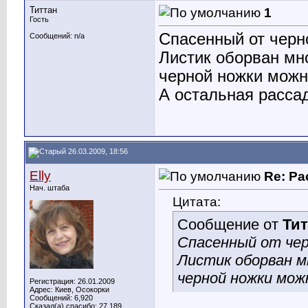
Титтан
1
Гость
Спасенный от черн
Сообщений: n/a
Листик оборван мно
черной ножки можн
А остальная расса
26.03.2009, 18:56
Elly
Re: Ра
Нач. штаба
Цитата:
Сообщение от
Тит
Спасенный от чер
Листик оборван м
черной ножки мож
Регистрация: 26.01.2009
Адрес: Киев, Осокорки
Сообщений: 6,920
Сказал(а) спасибо: 27,189