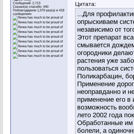
Цитата:
Сообщений: 2,713
Сказал(а) спасибо: 440
Поблагодарили 1,070 раз(а) в 418
...Для профилакти
сообщениях
опрыскиваем сист
независимо от тог
Этот препарат вса
смывается дождем 
огородники делают
растения уже заб
пользоваться сис
Поликарбацин, бо
Применение дорог
неоправданно и не
применение его в 
возможность вооб
лето 2002 года по
Обработанные им р
болели, а одиночн