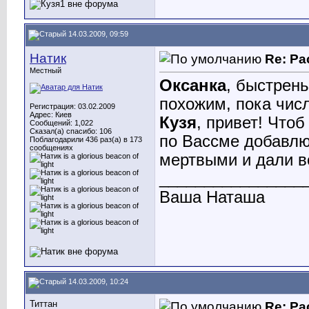
14.03.2009, 09:59
Натик
Re: Ра
Местный
Оксанка
, быстрен
похожим, пока числ
Регистрация: 03.02.2009
Адрес: Киев
Кузя
, привет! Что
Сообщений: 1,022
Сказал(а) спасибо: 106
по Вассме добавлю
Поблагодарили 436 раз(а) в 173
сообщениях
мертвыми и дали в
________________
Ваша Наташа
14.03.2009, 10:24
Титтан
Re: Ра