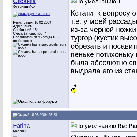
Оксанка
1
Освоившийся
Кстати, к вопросу 
т.е. у моей рассад
Регистрация: 10.02.2009
Адрес: Киев
из-за черной ножки
Сообщений: 154
Сказал(а) спасибо: 7
тургор (кустик выс
Поблагодарили 95 раз(а) в 32
сообщениях
обрезать и посавит
пеньке потихоньку 
была абсолютно све
выдрала его из ста
________________
18.03.2009, 15:23
Farina
Re: Ра
Местный