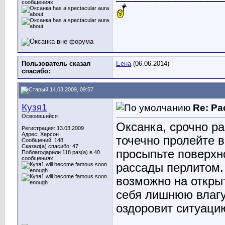
сообщениях
Пользователь сказал
Еена
(06.06.2014)
cпасибо:
14.03.2009, 09:57
Кузя1
Re: Ра
Освоившийся
Оксанка, срочно р
Регистрация: 13.03.2009
Адрес: Херсон
точечно пролейте в
Сообщений: 148
Сказал(а) спасибо: 47
просыпьте поверхно
Поблагодарили 118 раз(а) в 40
сообщениях
рассады перлитом. 
возможно на открыт
себя лишнюю влагу
оздоровит ситуаци