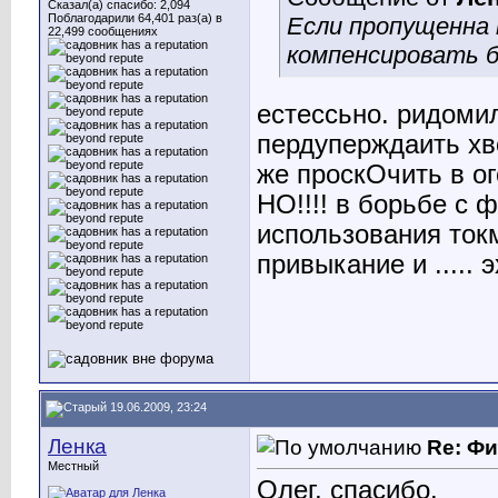
Сказал(а) спасибо: 2,094
Поблагодарили 64,401 раз(а) в
Если пропущенна 
22,499 сообщениях
компенсировать б
естессьно. ридомил
пердуперждаить хво
же проскОчить в ог
НО!!!! в борьбе с 
использования ток
привыкание и ..... 
19.06.2009, 23:24
Ленка
Re: Ф
Местный
Олег, спасибо.