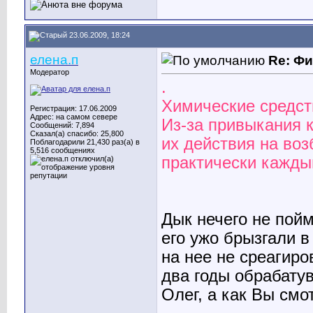
23.06.2009, 18:24
елена.п
Re: Ф
Модератор
.
Химические средст
Регистрация: 17.06.2009
Адрес: на самом севере
Из-за привыкания к
Сообщений: 7,894
Сказал(а) спасибо: 25,800
их действия на во
Поблагодарили 21,430 раз(а) в
5,516 сообщениях
практически каждый
Дык нечего не пойм
его ужо брызгали в
на нее не среагиров
два годы обрабату
Олег, а как Вы смо