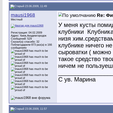
23.06.2009, 11:49
mausi1968
Re: Ф
Местный
У меня кусты поми
клубники
Клубника
Регистрация: 04.02.2009
Адрес: Киев,Академгородок
низя хим.средства
Сообщений: 529
Сказал(а) спасибо: 32
клубнике ничего не 
Поблагодарили 873 раз(а) в 166
сообщениях
сыроватки ( можно
такое средство тв
ничем не пользуеш
________________
С ув. Марина
23.06.2009, 11:57