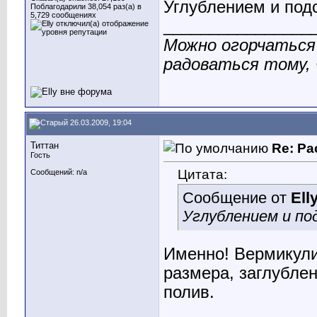
Углублением и под
Поблагодарили 38,054 раз(а) в
5,729 сообщениях
________________
Можно огорчаться 
радоваться тому, 
26.03.2009, 19:04
Титтан
Re: Ра
Гость
Цитата:
Сообщений: n/a
Сообщение от
Ell
Углублением и по
Именно! Вермикули
размера, заглублен
полив.