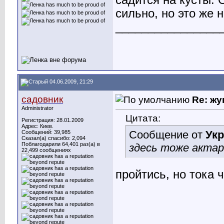
садится на кусты. 
сильно, но это же 
________________
04.06.2009, 21:29
садовник
Re: жу
Administrator
Цитата:
Регистрация: 28.01.2009
Адрес: Киев.
Сообщение от
Ук
Сообщений: 39,985
Сказал(а) спасибо: 2,094
Поблагодарили 64,401 раз(а) в
здесь тоже актар
22,499 сообщениях
пройтись, но тока 