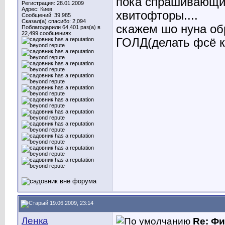
пока спрашивающий
Регистрация: 28.01.2009
Адрес: Киев.
хвитофторы....
Сообщений: 39,985
Сказал(а) спасибо: 2,094
скажем шо нуна 
Поблагодарили 64,401 раз(а) в
22,499 сообщениях
ГОЛД(делать фсё ка
19.06.2009, 23:14
Ленка
Re: Ф