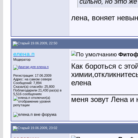
сильно, но это же
лена, воняет невын
19.06.2009, 22:50
елена.п
Фитоф
Модератор
Как бороться с это
химии,откликнитесь
Регистрация: 17.06.2009
Адрес: на самом севере
елена
Сообщений: 7,894
Сказал(а) спасибо: 25,800
________________
Поблагодарили 21,430 раз(а) в
5,516 сообщениях
меня зовут Лена и 
19.06.2009, 23:02