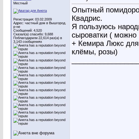
Местный
Опытный помидоро
Квадрис.
Регистрация: 03.02.2009
Адрес: частный дом в Вышгород.
Я пользуюсь народ
р-не
Сообщений: 4,520
сыроватки ( можно 
Сказал(а) спасибо: 9,688
Поблагодарили 22,614 раз(а) в
+ Кемира Люкс для
3,143 сообщениях
клёмы, розы)
________________