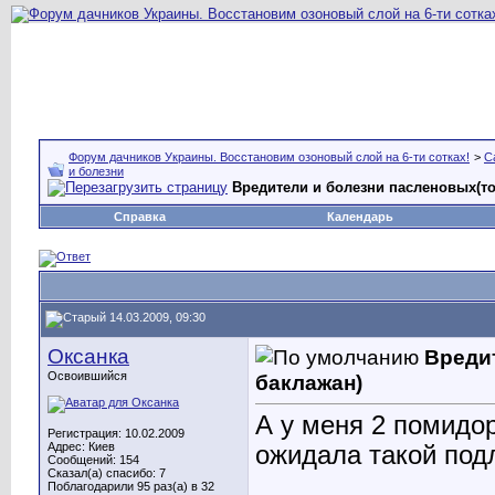
Форум дачников Украины. Восстановим озоновый слой на 6-ти сотках!
>
С
и болезни
Вредители и болезни пасленовых(то
Справка
Календарь
14.03.2009, 09:30
Оксанка
Вредит
Освоившийся
баклажан)
А у меня 2 помидор
Регистрация: 10.02.2009
Адрес: Киев
ожидала такой подл
Сообщений: 154
Сказал(а) спасибо: 7
________________
Поблагодарили 95 раз(а) в 32