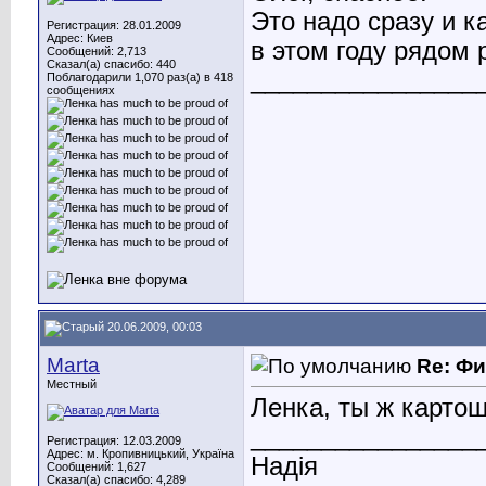
Это надо сразу и к
Регистрация: 28.01.2009
Адрес: Киев
в этом году рядом р
Сообщений: 2,713
Сказал(а) спасибо: 440
________________
Поблагодарили 1,070 раз(а) в 418
сообщениях
20.06.2009, 00:03
Marta
Re: Ф
Местный
Ленка, ты ж карто
________________
Регистрация: 12.03.2009
Адрес: м. Кропивницький, Україна
Надія
Сообщений: 1,627
Сказал(а) спасибо: 4,289