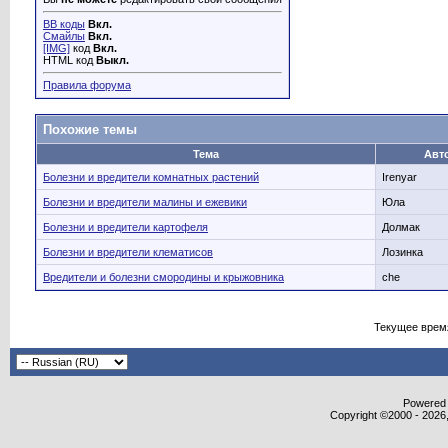
BB коды
Вкл.
Смайлы
Вкл.
[IMG]
код
Вкл.
HTML код
Выкл.
Правила форума
Похожие темы
Тема
Авт
Болезни и вредители комнатных растений
Irenyar
Болезни и вредители малины и ежевики
Юла
Болезни и вредители картофеля
Долмак
Болезни и вредители клематисов
Лозинка
Вредители и болезни смородины и крыжовника
che
Текущее врем
Powered b
Copyright ©2000 - 2026,