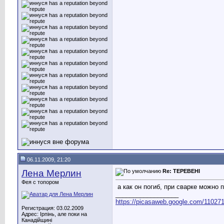
06.11.2009, 21:20
Лена Мерлин
Re: ТЕРЕВЕНІ
Фея с топором
а как он погиб, при сварке можно 
__________________
https://picasaweb.google.com/11027
Регистрация: 03.02.2009
Адрес: Ірпінь, але поки на
Канадійщині