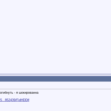
погибнуть - я шокированна
15...852439/FidHDD#