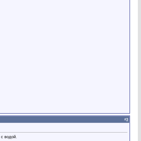
#
3
 с водой.