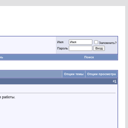
Имя
Запомнить?
Пароль
нь
Поиск
Опции темы
Опции просмотра
#
1
 работы.