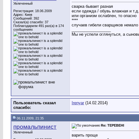
Увлеченный
сварка бывает разная
если одежда / обувь влажная и т.д
Регистрация: 18.06.2009
Адрес: Киев
или организм ослаблен, то опасно
Сообщений: 392
****
Сказал(а) спасибо: 37
случаев гибели сварщиков немал
Поблагодарили 491 раз(а) в 174
__________________
сообщениях
Мы не успели оглянуться, а сыновья
Пользователь сказал
Irenyar
(14.02.2014)
cпасибо:
06.11.2009, 21:35
промальпинист
Re: ТЕРЕВЕНІ
Увлеченный
варить проще