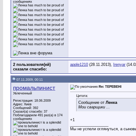
сообщениях
2 пользователя(ей)
apple1210
(28.11.2013),
Irenyar
(14.0
сказали cпасибо:
07.11.2009, 00:11
промальпинист
Re: ТЕРЕВЕНІ
Увлеченный
Цитата:
Регистрация: 18.06.2009
Сообщение от
Ленка
Адрес: Киев
Мои сварщики ...
Сообщений: 392
Сказал(а) спасибо: 37
Поблагодарили 491 раз(а) в 174
сообщениях
+1
__________________
Мы не успели оглянуться, а сыновья