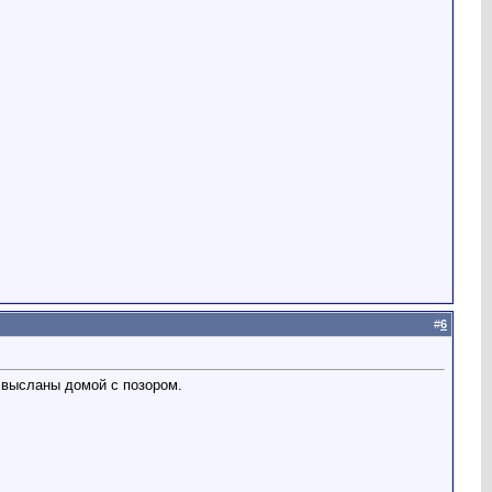
#
6
и высланы домой с позором.