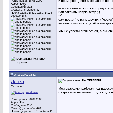
и примерно вдвое безопаснее пост
Регистрация: 18.06.2009
Адрес: Киев
Сообщений: 392
если актуально - можем продолжит
Сказал(а) спасибо: 37
или открыть новую тему ;-)
Поблагодарили 491 раз(а) в 174
***
сообщениях
сам нераз (по вине других!) "ловил"
но знаю случаи когда убивало даж
__________________
Мы не успели оглянуться, а сыновья
06.11.2009, 22:52
Ленка
Re: ТЕРЕВЕНІ
Местный
Мои сварщики работая под навесом
Сварка опасна только тогда когда 
__________________
Регистрация: 28.01.2009
Адрес: Киев
Сообщений: 2,713
Сказал(а) спасибо: 440
Поблагодарили 1,070 раз(а) в 418