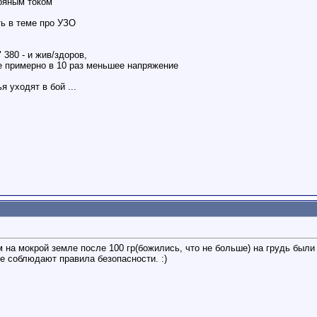
ояным током
ь в теме про УЗО
 380 - и жив/здоров,
е примерно в 10 раз меньшее напряжение
 уходят в бой ...
 на мокрой земле после 100 гр(божились, что не больше) на грудь был
не соблюдают правила безопасности. :)