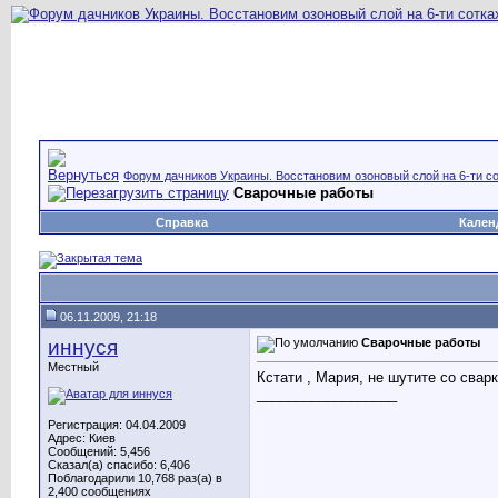
Форум дачников Украины. Восстановим озоновый слой на 6-ти со
Сварочные работы
Справка
Кален
06.11.2009, 21:18
иннуся
Сварочные работы
Местный
Кстати , Мария, не шутите со свар
__________________
Регистрация: 04.04.2009
Адрес: Киев
Сообщений: 5,456
Сказал(а) спасибо: 6,406
Поблагодарили 10,768 раз(а) в
2,400 сообщениях