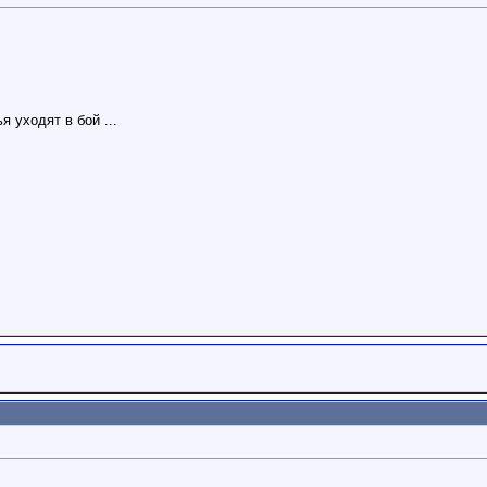
.
о
 уходят в бой ...