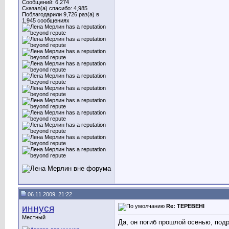
Сообщений: 6,274
Сказал(а) спасибо: 4,985
Поблагодарили 9,726 раз(а) в
1,945 сообщениях
06.11.2009, 21:22
иннуся
Re: ТЕРЕВЕНІ
Местный
Да, он погиб прошлой осенью, подр