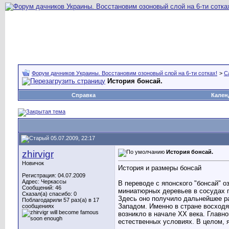
Форум дачников Украины. Восстановим озоновый слой на 6-ти сотках!
>
С
История бонсай.
Справка
Кален
05.07.2009, 22:17
zhirvigr
История бонсай.
Новичок
История и размеры бонсай
Регистрация: 04.07.2009
Адрес: Черкассы
В переводе с японского "бонсай" 
Сообщений: 46
миниатюрных деревьев в сосудах п
Сказал(а) спасибо: 0
Здесь оно получило дальнейшее ра
Поблагодарили 57 раз(а) в 17
Западом. Именно в стране восход
сообщениях
возникло в начале XX века. Главн
естественных условиях. В целом, 