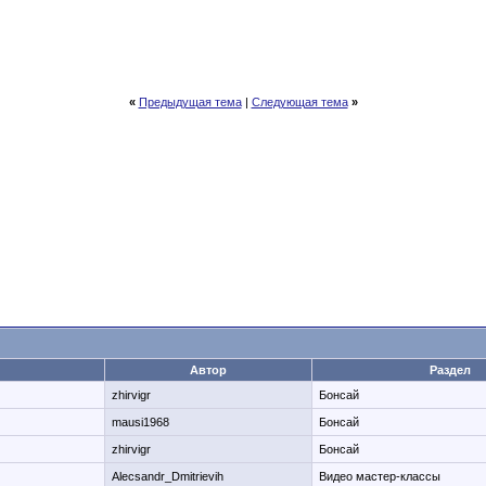
«
Предыдущая тема
|
Следующая тема
»
Автор
Раздел
zhirvigr
Бонсай
mausi1968
Бонсай
zhirvigr
Бонсай
Alecsandr_Dmitrievih
Видео мастер-классы