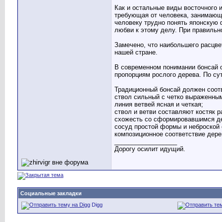
Как и остальные виды восточного 
требующая от человека, занимающе
человеку трудно понять японскую 
любви к этому делу. При правильн
Замечено, что наибольшего расцве
нашей стране.
В современном понимании бонсай о
пропорциям рослого дерева. По сут
Традиционный бонсай должен соот
ствол сильный с четко выраженны
линия ветвей ясная и четкая;
ствол и ветви составляют костяк 
схожесть со сформировавшимся дер
сосуд простой формы и неброской 
композиционное соответствие дере
__________________
Дорогу осилит идущий.
Социальные закладки
Digg