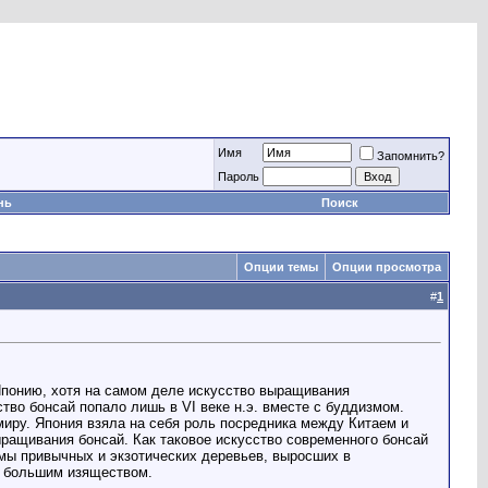
Имя
Запомнить?
Пароль
нь
Поиск
Опции темы
Опции просмотра
#
1
 Японию, хотя на самом деле искусство выращивания
во бонсай попало лишь в VI веке н.э. вместе с буддизмом.
иру. Япония взяла на себя роль посредника между Китаем и
ащивания бонсай. Как таковое искусство современного бонсай
рмы привычных и экзотических деревьев, выросших в
ся большим изяществом.