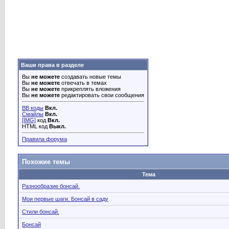
Ваши права в разделе
Вы
не можете
создавать новые темы
Вы
не можете
отвечать в темах
Вы
не можете
прикреплять вложения
Вы
не можете
редактировать свои сообщения
BB коды
Вкл.
Смайлы
Вкл.
[IMG]
код
Вкл.
HTML код
Выкл.
Правила форума
Похожие темы
Тема
Разнообразие бонсай.
Мои первые шаги. Бонсай в саду
Стили бонсай.
Бонсай