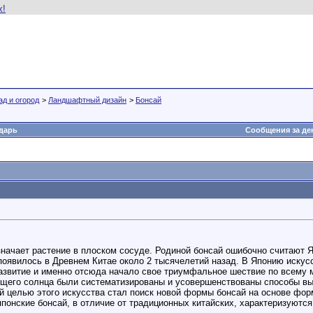
ад и огород
>
Ландшафтный дизайн
>
Бонсай
дарь
Сообщения за де
означает растение в плоском сосуде. Родиной бонсай ошибочно считают
оявилось в Древнем Китае около 2 тысячелетий назад. В Японию искусст
звитие и именно отсюда начало свое триумфальное шествие по всему м
ящего солнца были систематизированы и усовершенствованы способы выр
ой целью этого искусства стал поиск новой формы бонсай на основе фо
японские бонсай, в отличие от традиционных китайских, характеризуют