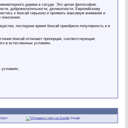
 миниатюрного дерева в сосуде. Это целая философия,
ости, доброжелательности, деликатности. Европейскому
естись к бонсай серьезно и проявить максимум внимания и
 поколения.
бщества, последнее время бонсай приобрели популярность и в
астения бонсай отличают пропорции, соответствующие
его в естественных условиях.
 условиях;
eUpon
Google