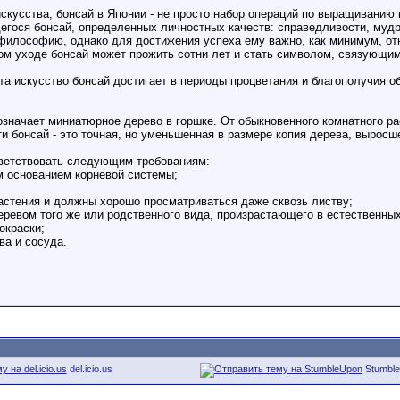
искусства, бонсай в Японии - не просто набор операций по выращиванию
гося бонсай, определенных личностных качеств: справедливости, мудр
философию, однако для достижения успеха ему важно, как минимум, отн
ом уходе бонсай может прожить сотни лет и стать символом, связующим
та искусство бонсай достигает в периоды процветания и благополучия о
значает миниатюрное дерево в горшке. От обыкновенного комнатного р
и бонсай - это точная, но уменьшенная в размере копия дерева, выросш
ветствовать следующим требованиям:
м основанием корневой системы;
растения и должны хорошо просматриваться даже сквозь листву;
евом того же или родственного вида, произрастающего в естественных
окраски;
ва и сосуда.
del.icio.us
Stumbl