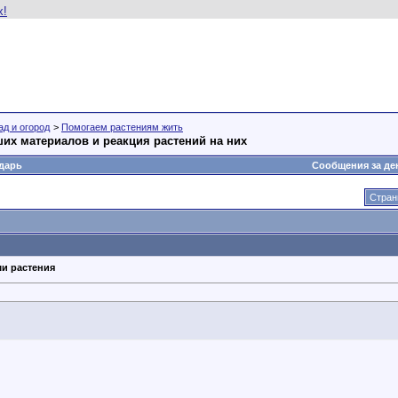
ад и огород
>
Помогаем растениям жить
их материалов и реакция растений на них
дарь
Сообщения за де
Стран
ши растения