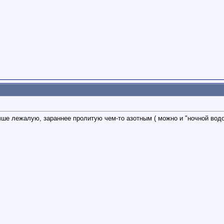
чше лежалую, зараннее пролитую чем-то азотным ( можно и "ночной водо