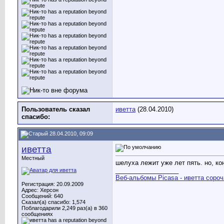
Пользователь сказал
иветта
(28.04.2010)
cпасибо:
28.04.2010, 09:09
иветта
Местный
шелуха лежит уже лет пять. но, ко
__________________
Веб-альбомы Picasa - иветта сороч
Регистрация: 20.09.2009
Адрес: Херсон
Сообщений: 640
Сказал(а) спасибо: 1,574
Поблагодарили 2,249 раз(а) в 360
сообщениях