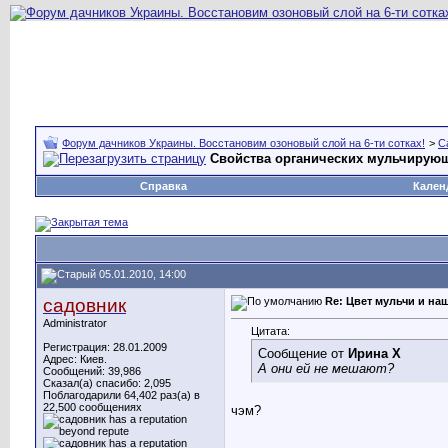
Форум дачников Украины. Восстановим озоновый слой на 6-ти сотках!
>
С
Свойства органических мульчируюш
Справка
Кален
05.01.2010, 14:00
садовник
Re: Цвет мульчи и на
Administrator
Цитата:
Регистрация: 28.01.2009
Сообщение от
Ирина X
Адрес: Киев.
А они ей не мешают?
Сообщений: 39,986
Сказал(а) спасибо: 2,095
Поблагодарили 64,402 раз(а) в
22,500 сообщениях
чэм?