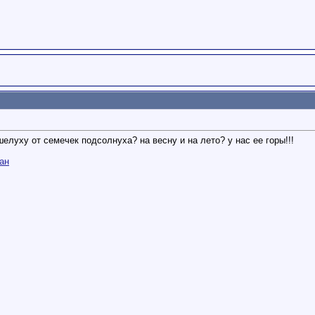
елуху от семечек подсолнуха? на весну и на лето? у нас ее горы!!!
ан