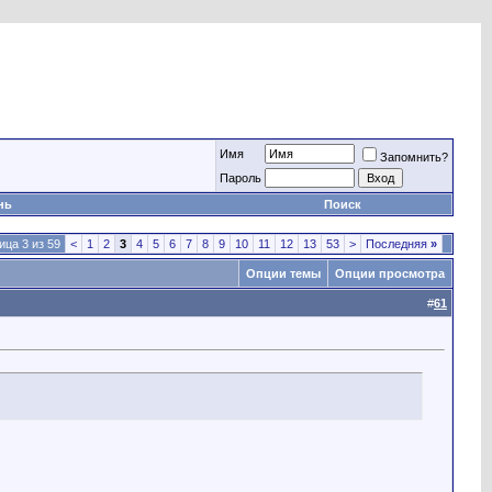
Имя
Запомнить?
Пароль
нь
Поиск
ица 3 из 59
<
1
2
3
4
5
6
7
8
9
10
11
12
13
53
>
Последняя
»
Опции темы
Опции просмотра
#
61