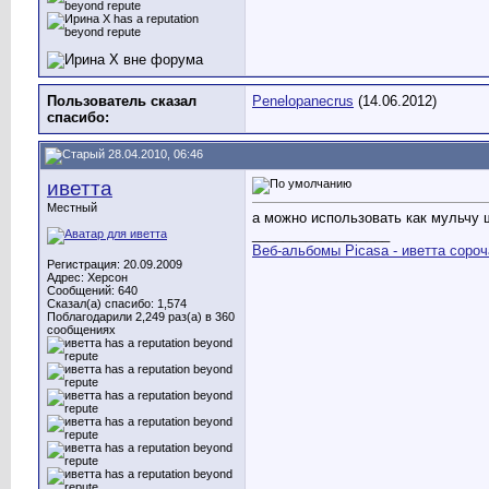
Пользователь сказал
Penelopanecrus
(14.06.2012)
cпасибо:
28.04.2010, 06:46
иветта
Местный
а можно использовать как мульчу ш
__________________
Веб-альбомы Picasa - иветта сороч
Регистрация: 20.09.2009
Адрес: Херсон
Сообщений: 640
Сказал(а) спасибо: 1,574
Поблагодарили 2,249 раз(а) в 360
сообщениях