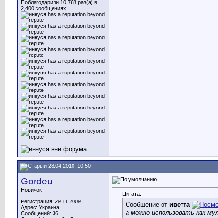
Поблагодарили 10,768 раз(а) в
2,400 сообщениях
28.04.2010, 10:50
Gordeu
Новичок
Цитата:
Регистрация: 29.11.2009
Сообщение от
иветта
Адрес: Украина
а можно использовать как мул
Сообщений: 36