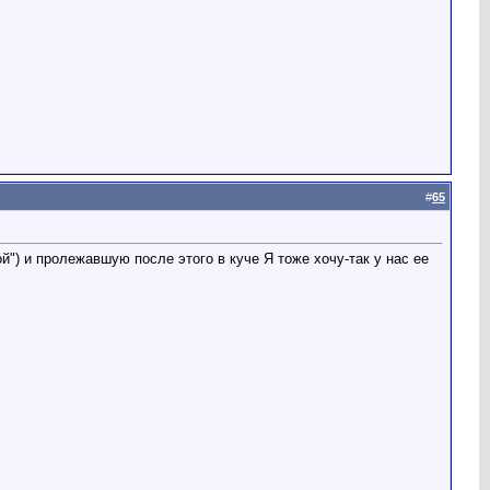
#
65
й") и пролежавшую после этого в куче Я тоже хочу-так у нас ее