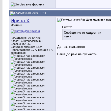
05.01.2010, 15:41
Ирина X
Re: Цвет мульчи и на
Местный
Цитата:
Сообщение от
садовник
чэм?
Регистрация: 20.12.2009
Адрес: Вышгородский р-н
Сообщений: 952
Да так, толкаются
Сказал(а) спасибо: 6,824
Поблагодарили 2,777 раз(а) в 572
__________________
сообщениях
Рабів до раю не пускають.