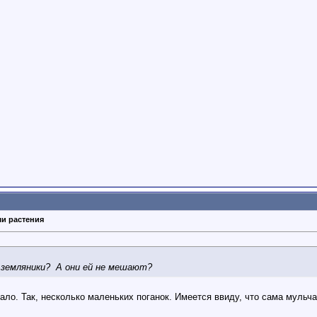
ши растения
 земляники?
А они ей не мешают?
ало. Так, несколько маленьких поганок. Имеется ввиду, что сама мульча