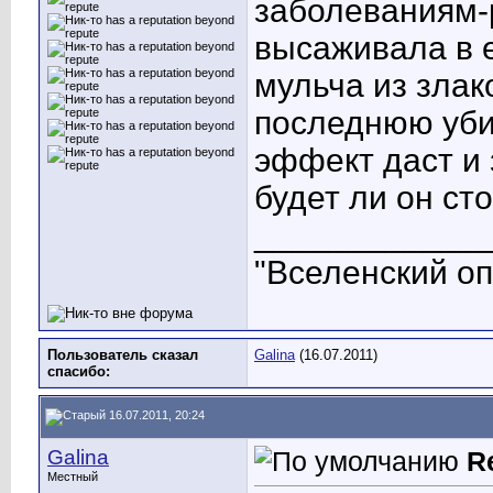
заболеваниям-
высаживала в 
мульча из злак
последнюю уби
эффект даст и 
будет ли он ст
____________
"Вселенский опы
Пользователь сказал
Galina
(16.07.2011)
cпасибо:
16.07.2011, 20:24
Galina
R
Местный