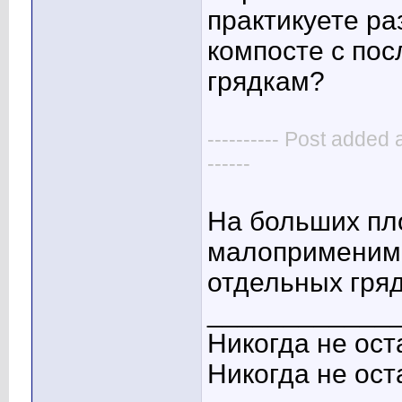
практикуете р
компосте с по
грядкам?
---------- Post added 
------
На больших пло
малоприменимо
отдельных гряд
____________
Никогда не ост
Никогда не ост