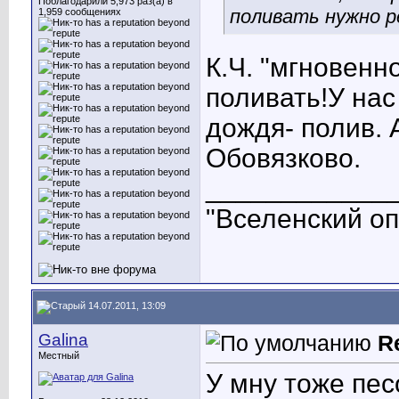
Поблагодарили 5,973 раз(а) в
поливать нужно р
1,959 сообщениях
К.Ч. "мгновенн
поливать!У нас
дождя- полив. 
Обовязково.
____________
"Вселенский опы
14.07.2011, 13:09
Galina
R
Местный
У мну тоже пес