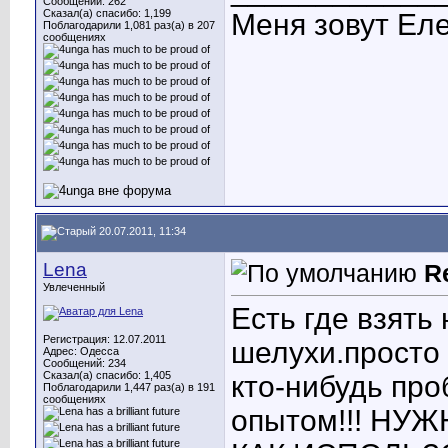
Сообщений: 262
Сказал(а) спасибо: 1,199
Меня зовут Еле
Поблагодарили 1,081 раз(а) в 207
сообщениях
20.07.2011, 11:34
Lena
R
Увлеченный
Есть где взять
Регистрация: 12.07.2011
шелухи.просто 
Адрес: Одесса
Сообщений: 234
Сказал(а) спасибо: 1,405
кто-нибудь про
Поблагодарили 1,447 раз(а) в 191
сообщениях
опытом!!! НУ