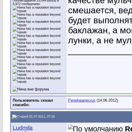
качестве мульч
Поблагодарили 23,044 раз(а) в
5,972 сообщениях
смешается, вед
будет выполня
баклажан, а мо
лунки, а не мул
____________
Пользователь сказал
Penelopanecrus
(14.06.2012)
cпасибо:
01.07.2011, 07:26
Ludmila
R