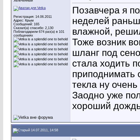
Увлеченный
Позавчера я п
Регистрация: 14.06.2011
неделей раньш
Адрес: Крым
Сообщений: 165
Сказал(а) спасибо: 2,130
влажной, реши
Поблагодарили 674 раз(а) в 101
сообщениях
Тоже возник во
шланг под сено,
стала ходить п
приподнимать с
текла ну очень
Заодно уже по
хороший дождь,
14.07.2011, 14:58