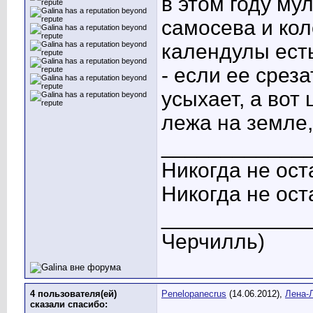
в этом году му
самосева и ко
календулы ест
- если ее срез
усыхает, а вот
лежа на земле,
____________
Никогда не ост
Никогда не ост
_____________
Черчилль)
4 пользователя(ей)
Penelopanecrus
(14.06.2012),
Лена-
сказали cпасибо: