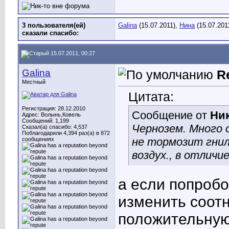
3 пользователя(ей)
Galina
(15.07.2011),
Нина
(15.07.201
сказали cпасибо:
15.07.2011, 00:27
Galina
R
Местный
Цитата:
Регистрация: 28.12.2010
Сообщение от
Ник
Адрес: Волынь,Ковель
Сообщений: 1,199
Чернозем. Много 
Сказал(а) спасибо: 4,537
Поблагодарили 4,394 раз(а) в 872
не тормозит гни
сообщениях
воздух., в отличи
а если попробо
изменить соот
положительную