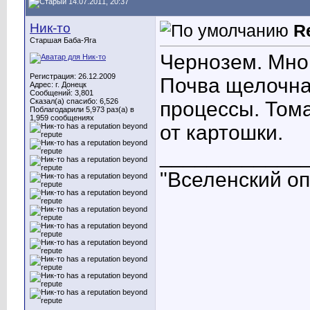
14.07.2011, 20:37
Ник-то
R
Старшая Баба-Яга
Чернозем. Мног
Регистрация: 26.12.2009
Почва щелочна
Адрес: г. Донецк
Сообщений: 3,801
Сказал(а) спасибо: 6,526
процессы. Тома
Поблагодарили 5,973 раз(а) в
1,959 сообщениях
от картошки.
____________
"Вселенский опы