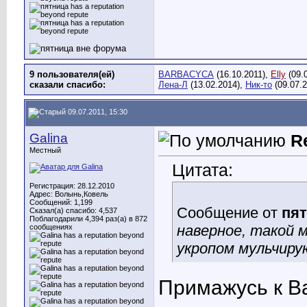
9 пользователя(ей)
BARBACYCA
(16.10.2011),
Elly
(09.
сказали cпасибо:
Лена-Л
(13.02.2014),
Ник-то
(09.07.
09.07.2011, 15:30
Galina
R
Местный
Цитата:
Регистрация: 28.12.2010
Адрес: Волынь,Ковель
Сообщений: 1,199
Сообщение от
пя
Сказал(а) спасибо: 4,537
Поблагодарили 4,394 раз(а) в 872
наверное, такой м
сообщениях
укропом мульчиру
Примажусь к В