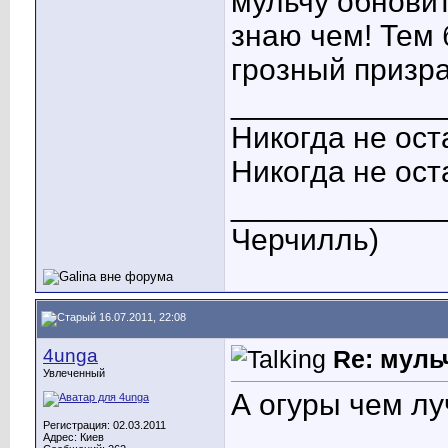
мульчу обновит
знаю чем!
Тем 
грозный призр
____________
Никогда не ост
Никогда не ост
_____________
Черчилль)
16.07.2011, 22:08
4unga
Re: муль
Увлеченный
А огуры чем л
Регистрация: 02.03.2011
____________
Адрес: Киев