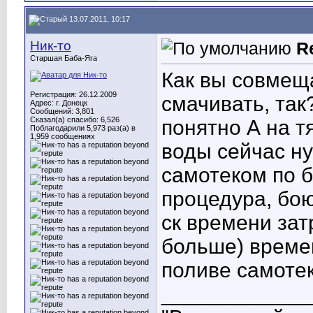
13.07.2011, 10:17
Ник-то
R
Старшая Баба-Яга
Как вы совмещ
Регистрация: 26.12.2009
смачивать, так
Адрес: г. Донецк
Сообщений: 3,801
Сказал(а) спасибо: 6,526
понятно А на 
Поблагодарили 5,973 раз(а) в
1,959 сообщениях
воды сейчас ну
самотеком по б
процедура, бою
ск времени зат
больше) време
поливе самотек
____________