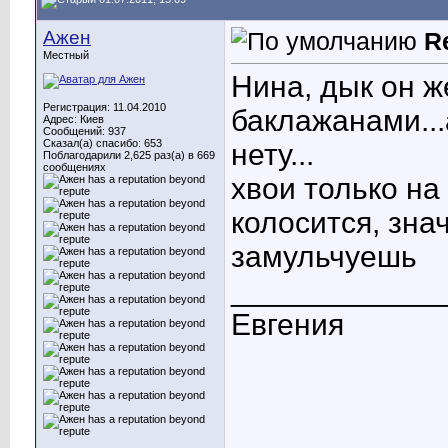
Ажен
R
Местный
Нина, дык он ж
Регистрация: 11.04.2010
баклажанами...
Адрес: Киев
Сообщений: 937
Сказал(а) спасибо: 653
нету...
Поблагодарили 2,625 раз(а) в 669
сообщениях
хвои только на
колосится, зна
замульчуешь
____________
Евгения