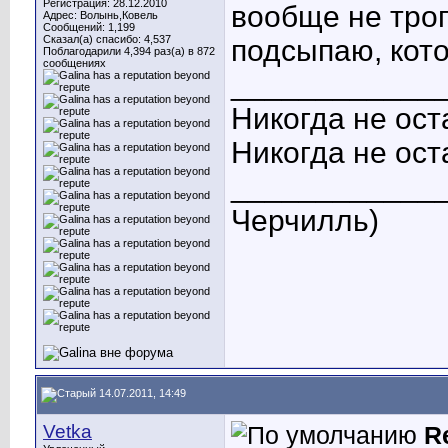
Регистрация: 28.12.2010
вообще не трог
Адрес: Волынь,Ковель
Сообщений: 1,199
Сказал(а) спасибо: 4,537
подсыпаю, кот
Поблагодарили 4,394 раз(а) в 872
сообщениях
____________
Никогда не ост
Никогда не ост
_____________
Черчилль)
14.07.2011, 14:49
Vetka
R