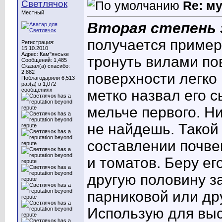
Светлячок
Re: м
Местный
Вторая степень 
получается пример
Регистрация:
15.10.2010
Адрес: Кам"янське
тронуть вилами пов
Сообщений: 1,485
Сказал(а) спасибо:
2,882
поверхности легко
Поблагодарили 6,513
раз(а) в 1,072
сообщениях
метко назвал его 
мельче первого. Н
не найдешь. Такой
составлении почве
и томатов. Беру ег
другую половину з
парниковой или др
Использую для выс