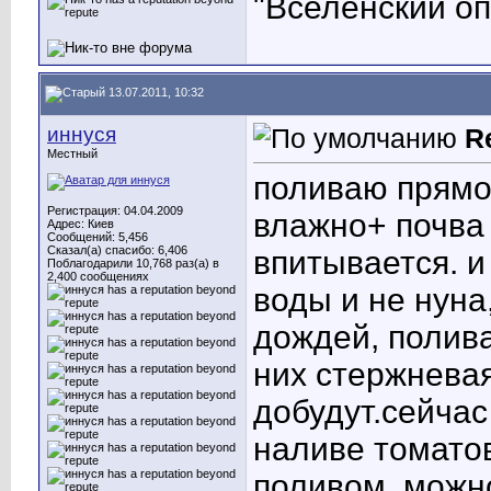
"Вселенский опы
13.07.2011, 10:32
иннуся
R
Местный
поливаю прямо 
Регистрация: 04.04.2009
влажно+ почва
Адрес: Киев
Сообщений: 5,456
Сказал(а) спасибо: 6,406
впитывается. и
Поблагодарили 10,768 раз(а) в
2,400 сообщениях
воды и не нуна
дождей, полива
них стержневая 
добудут.сейчас
наливе томатов
поливом, можн