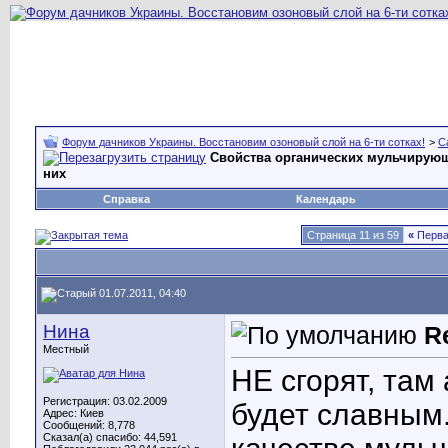
Форум дачников Украины. Восстановим озоновый слой на 6-ти сотках!
>
С
Свойства органических мульчируюш
них
Справка
Календарь
Страница 11 из 59
«
Перв
01.07.2011, 04:40
Нина
R
Местный
НЕ сгорят, там
Регистрация: 03.02.2009
будет славным.
Адрес: Киев
Сообщений: 8,778
Сказал(а) спасибо: 44,591