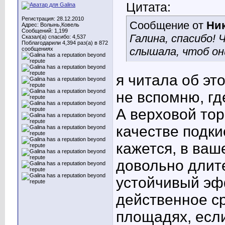
Цитата:
Регистрация: 28.12.2010
Сообщение от
Ник
Адрес: Волынь,Ковель
Сообщений: 1,199
Галина, спасибо! 
Сказал(а) спасибо: 4,537
Поблагодарили 4,394 раз(а) в 872
слышала, чтоб он
сообщениях
я читала об эт
не вспомню, гд
А верховой тор
качестве подк
кажется, в ваш
довольно длит
устойчивый эфф
действенное с
площадях, если