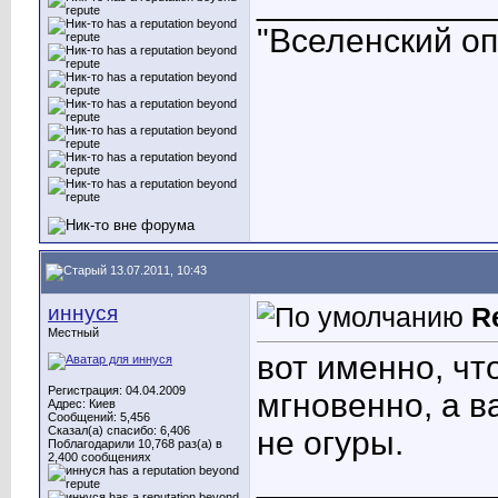
____________
"Вселенский опы
13.07.2011, 10:43
иннуся
R
Местный
вот именно, чт
Регистрация: 04.04.2009
мгновенно, а в
Адрес: Киев
Сообщений: 5,456
Сказал(а) спасибо: 6,406
не огуры.
Поблагодарили 10,768 раз(а) в
2,400 сообщениях
____________