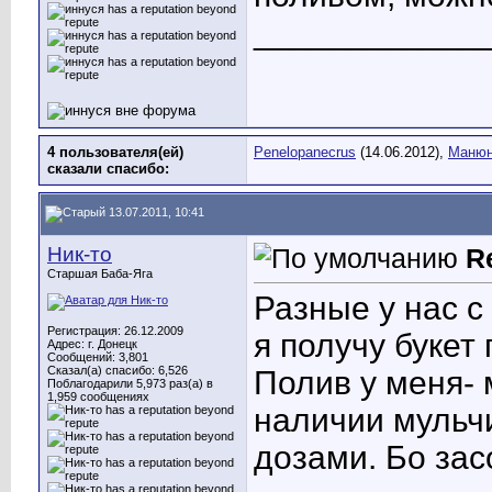
____________
4 пользователя(ей)
Penelopanecrus
(14.06.2012),
Маню
сказали cпасибо:
13.07.2011, 10:41
Ник-то
R
Старшая Баба-Яга
Разные у нас с
Регистрация: 26.12.2009
я получу букет
Адрес: г. Донецк
Сообщений: 3,801
Сказал(а) спасибо: 6,526
Полив у меня-
Поблагодарили 5,973 раз(а) в
1,959 сообщениях
наличии мульч
дозами. Бо зас