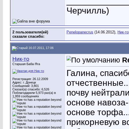
_____________
Черчилль)
2 пользователя(ей)
Penelopanecrus
(14.06.2012),
Ник-то
сказали cпасибо:
16.07.2011, 17:06
Ник-то
R
Старшая Баба-Яга
Галина, спасиб
Регистрация: 26.12.2009
отчественные..
Адрес: г. Донецк
Сообщений: 3,801
Сказал(а) спасибо: 6,526
почву нейтрали
Поблагодарили 5,973 раз(а) в
1,959 сообщениях
основе навоза-
основе торфа..
прикорневую вс