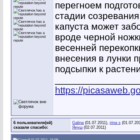
перегноем подгото
стадии созревания
капуста может заб
вроде черной ножк
весенней перекопки
внесения в лунки п
подсыпки к растен
________________
https://picasaweb
6 пользователя(ей)
Galina
(01.07.2011),
irina s
(01.07.20
сказали cпасибо:
Януш
(02.07.2011)
01.07.2011, 15:09