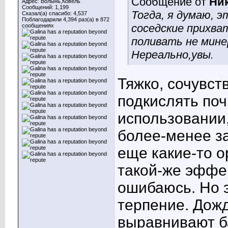
Сообщение от
Ник
Адрес: Волынь,Ковель
Сообщений: 1,199
Тогда, я думаю, э
Сказал(а) спасибо: 4,537
Поблагодарили 4,394 раз(а) в 872
соседские прихва
сообщениях
поливать не минер
Нереально,увы.
Тяжко, сочувст
подкислять поч
использовании,
более-менее з
еще какие-то 
такой-же эффек
ошибаюсь. Но э
терпение. Дож
выравнивают ба