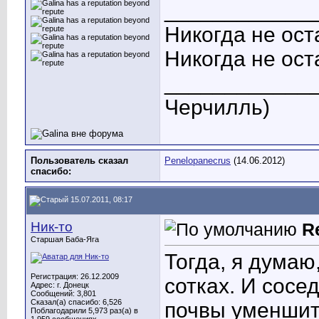
____________
Никогда не ост
Никогда не ост
_____________
Черчилль)
Пользователь сказал
Penelopanecrus
(14.06.2012)
cпасибо:
15.07.2011, 08:17
Ник-то
R
Старшая Баба-Яга
Тогда, я думаю
Регистрация: 26.12.2009
сотках. И сосе
Адрес: г. Донецк
Сообщений: 3,801
Сказал(а) спасибо: 6,526
почвы уменшить
Поблагодарили 5,973 раз(а) в