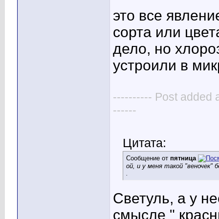
это все явлен
сорта или цвет
дело, но хлоро
устроили в ми
---------- Post added 
------
Цитата:
Сообщение от
пятница
ой, и у меня такой "веночек" б
.
Светуль, а у н
смысле " красн