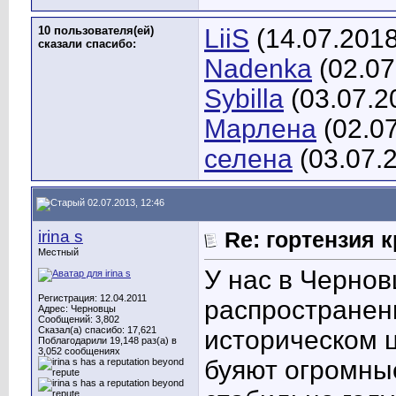
10 пользователя(ей)
LiiS
(14.07.2018
сказали cпасибо:
Nadenka
(02.07
Sybilla
(03.07.2
Марлена
(02.0
селена
(03.07.
02.07.2013, 12:46
irina s
Re: гортензия 
Местный
У нас в Чернов
Регистрация: 12.04.2011
распространен
Адрес: Черновцы
Сообщений: 3,802
Сказал(а) спасибо: 17,621
историческом ц
Поблагодарили 19,148 раз(а) в
3,052 сообщениях
буяют огромные