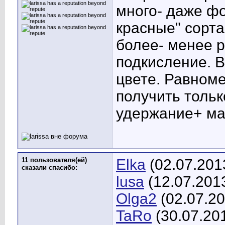
много- даже фо
красные" сорта
более- менее 
подкисление. 
цвете. Равноме
получить тольк
удержание+ ма
11 пользователя(ей)
Elka
(02.07.201
сказали cпасибо:
lusa
(12.07.201
Olga2
(02.07.20
TaRo
(30.07.20