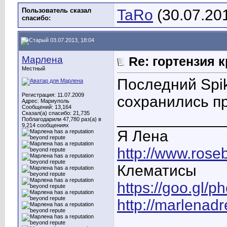
Пользователь сказал
TaRo
(30.07.20
cпасибо:
03.07.2013, 18:04
Марлена
Re: гортензия 
Местный
Последний Spik
Регистрация: 11.07.2009
сохранились п
Адрес: Мариуполь
Сообщений: 13,164
Сказал(а) спасибо: 21,735
____________
Поблагодарили 47,780 раз(а) в
9,214 сообщениях
Я Лена
http://www.rose
Клематисы
https://goo.gl/
http://marlenad