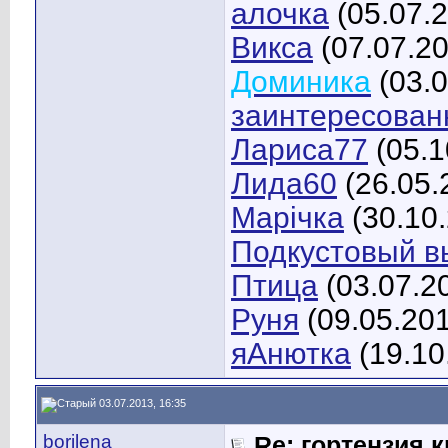
алочка
(05.07.
Викса
(07.07.2
Доминика
(03.0
заинтересован
Лариса77
(05.1
Лида60
(26.05.
Марічка
(30.10
Подкустовый в
Птица
(03.07.2
Руня
(09.05.20
яАнютка
(19.10
03.07.2013, 16:35
borilena
Re: гортензия 