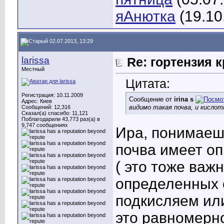
яАнютка
(19.10
02.07.2013, 13:29
larissa
Re: гортензия 
Местный
Цитата:
Регистрация: 10.11.2009
Сообщение от
irina s
Адрес: Киев
видимо такая почва, и кислот
Сообщений: 12,316
Сказал(а) спасибо: 11,121
Поблагодарили 43,773 раз(а) в
9,747 сообщениях
Ира, понимаешь
почва имеет о
( это тоже важ
определенных с
подкисляем ил
это равномерно