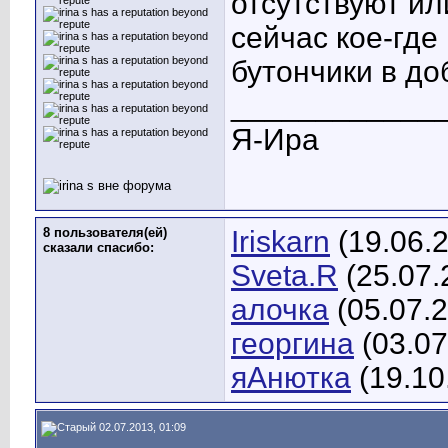
отсутствуют и
сейчас кое-гд
бутончики в до
____________
Я-Ира
8 пользователя(ей)
Iriskarn
(19.06.
сказали cпасибо:
Sveta.R
(25.07.
алочка
(05.07.
георгина
(03.07
яАнютка
(19.10
02.07.2013, 01:09