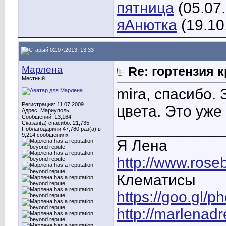
пятница
(05.07
яАнютка
(19.10
02.07.2013, 13:33
Марлена
Re: гортензия 
Местный
mira, спасибо. 
Регистрация: 11.07.2009
цвета. Это уже
Адрес: Мариуполь
Сообщений: 13,164
Сказал(а) спасибо: 21,735
____________
Поблагодарили 47,780 раз(а) в
9,214 сообщениях
Я Лена
http://www.rose
Клематисы
https://goo.gl/
http://marlenad