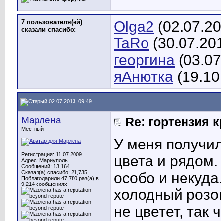
7 пользователя(ей)
Olga2
(02.07.20
сказали cпасибо:
TaRo
(30.07.20
георгина
(03.07
яАнютка
(19.10
02.07.2013, 09:49
Марлена
Re: гортензия 
Местный
У меня получи
Регистрация: 11.07.2009
цвета и рядом.
Адрес: Мариуполь
Сообщений: 13,164
Сказал(а) спасибо: 21,735
особо и некуда
Поблагодарили 47,780 раз(а) в
9,214 сообщениях
холодный розов
не цветет, так 