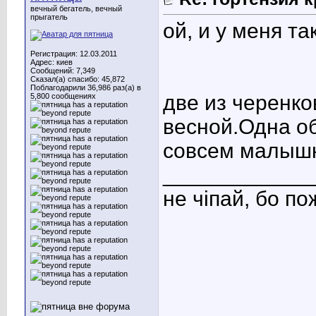
вечный бегатель, вечный
прыгатель
ой, и у меня та
Регистрация: 12.03.2011
Адрес: киев
Сообщений: 7,349
Сказал(а) спасибо: 45,872
Поблагодарили 36,986 раз(а) в
две из черенк
5,800 сообщениях
весной.Одна об
совсем малышк
____________
не чіпай, бо п