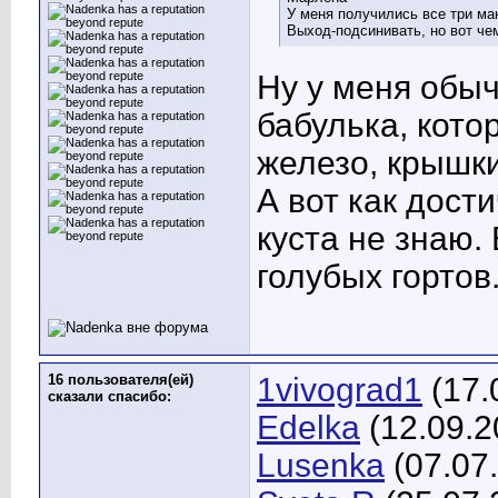
У меня получились все три мак
Выход-подсинивать, но вот че
Ну у меня обыч
бабулька, кото
железо, крышки 
А вот как дост
куста не знаю.
голубых гортов
16 пользователя(ей)
1vivograd1
(17.
сказали cпасибо:
Edelka
(12.09.2
Lusenka
(07.07