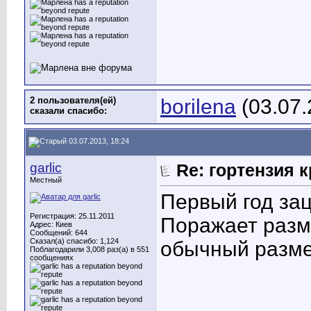
2 пользователя(ей)
borilena
(03.07.
сказали cпасибо:
03.07.2013, 18:24
garlic
Re: гортензия 
Местный
Первый год за
Регистрация: 25.11.2011
Поражает разм
Адрес: Киев
Сообщений: 644
Сказал(а) спасибо: 1,124
обычный размер
Поблагодарили 3,008 раз(а) в 551
сообщениях