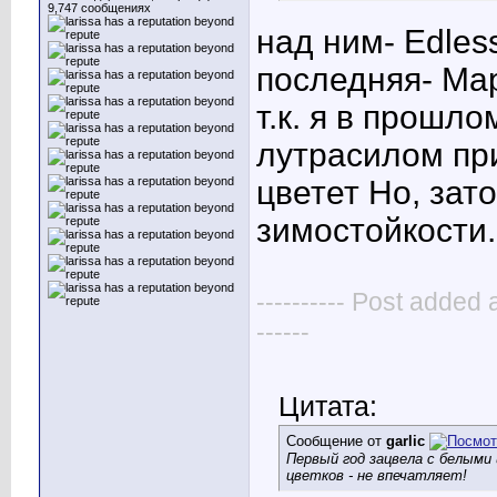
9,747 сообщениях
над ним- Edless
последняя- Ма
т.к. я в прошл
лутрасилом при
цветет
Но, зато
зимостойкости.
---------- Post added 
------
Цитата:
Сообщение от
garlic
Первый год зацвела с белыми
цветков - не впечатляет!