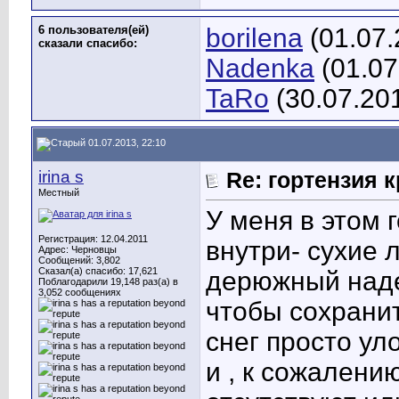
6 пользователя(ей)
borilena
(01.07.
сказали cпасибо:
Nadenka
(01.07
TaRo
(30.07.20
01.07.2013, 22:10
irina s
Re: гортензия 
Местный
У меня в этом 
Регистрация: 12.04.2011
внутри- сухие 
Адрес: Черновцы
Сообщений: 3,802
Сказал(а) спасибо: 17,621
дерюжный надет
Поблагодарили 19,148 раз(а) в
3,052 сообщениях
чтобы сохранит
снег просто ул
и , к сожалени