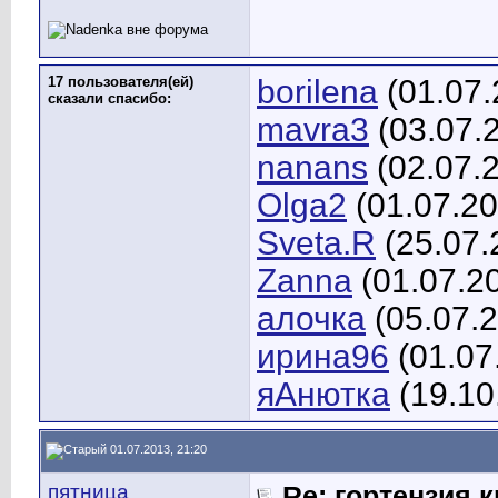
17 пользователя(ей)
borilena
(01.07.
сказали cпасибо:
mavra3
(03.07.
nanans
(02.07.
Olga2
(01.07.20
Sveta.R
(25.07.
Zanna
(01.07.2
алочка
(05.07.
ирина96
(01.07
яАнютка
(19.10
01.07.2013, 21:20
пятница
Re: гортензия 