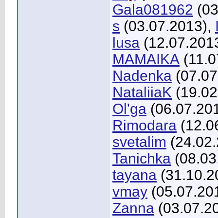
Gala081962
(03
s
(03.07.2013),
lusa
(12.07.201
MAMAIKA
(11.0
Nadenka
(07.07
NataliiaK
(19.02
Ol'ga
(06.07.20
Rimodara
(12.0
svetalim
(24.02.
Tanichka
(08.03
tayana
(31.10.2
vmay
(05.07.20
Zanna
(03.07.2