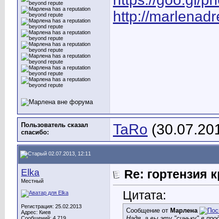
http://marlenad
Пользователь сказал
TaRo
(30.07.20
cпасибо:
02.07.2013, 12:11
Elka
Re: гортензия 
Местный
Цитата:
Регистрация: 25.02.2013
Сообщение от
Марлена
Адрес: Киев
Надя, а вы эту "синьку" в про
Сообщений: 4,719