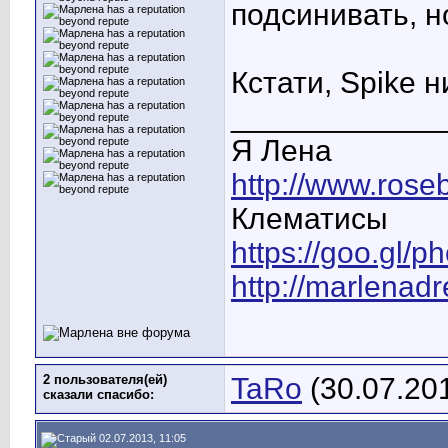
подсинивать, н
Кстати, Spike н
____________
Я Лена
http://www.rose
Клематисы
https://goo.gl/
http://marlenad
2 пользователя(ей)
TaRo
(30.07.20
сказали cпасибо:
02.07.2013, 11:05