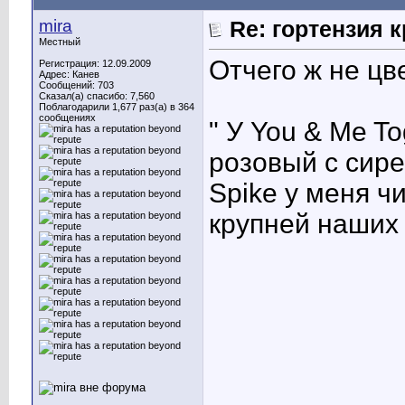
mira
Re: гортензия 
Местный
Отчего ж не цв
Регистрация: 12.09.2009
Адрес: Канев
Сообщений: 703
Сказал(а) спасибо: 7,560
Поблагодарили 1,677 раз(а) в 364
сообщениях
" У You & Me T
розовый с сире
Spike у меня ч
крупней наших