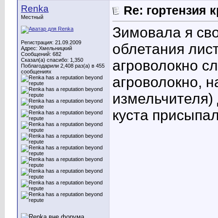
Renka
Re: гортензия 
Местный
Зимовала я св
Регистрация: 21.09.2009
облетания лист
Адрес: Хмельницкий
Сообщений: 682
Сказал(а) спасибо: 1,350
агроволокно сл
Поблагодарили 2,408 раз(а) в 455
сообщениях
агроволокно, н
измельчителя)
куста присыпал