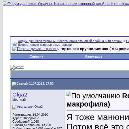
Форум дачников Украины. Восстановим озоновый слой на 6-ти сотках!
>
С
Декоративные деревья и кустарники
гортензия крупнолистная ( макрофи
Справка
Календарь
01.07.2013, 17:53
Olga2
R
Местный
макрофила)
Я тоже манюни
Регистрация: 14.04.2010
Адрес: Запорожье
Сообщений: 1,060
Потом всё это 
Сказал(а) спасибо: 13,220
Поблагодарили 3,001 раз(а) в 767