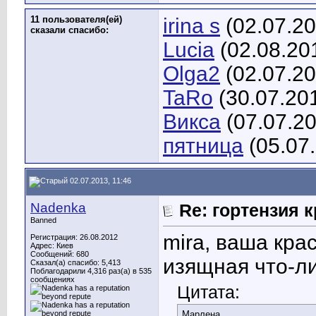
11 пользователя(ей)
irina s
(02.07.20
сказали cпасибо:
Lucia
(02.08.20
Olga2
(02.07.20
TaRo
(30.07.20
Викса
(07.07.2
пятница
(05.07
02.07.2013, 11:46
Nadenka
Re: гортензия 
Banned
mira, ваша кра
Регистрация: 26.08.2012
Адрес: Киев
Сообщений: 680
изящная что-ли
Сказал(а) спасибо: 5,413
Поблагодарили 4,316 раз(а) в 535
сообщениях
Цитата:
Марлена