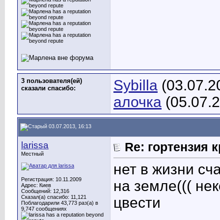
3 пользователя(ей)
Sybilla
(03.07.2
сказали cпасибо:
алочка
(05.07.
03.07.2013, 16:13
larissa
Re: гортензия 
Местный
нет в жизни сч
Регистрация: 10.11.2009
на земле((( не
Адрес: Киев
Сообщений: 12,316
Сказал(а) спасибо: 11,121
цвести
Поблагодарили 43,773 раз(а) в
9,747 сообщениях