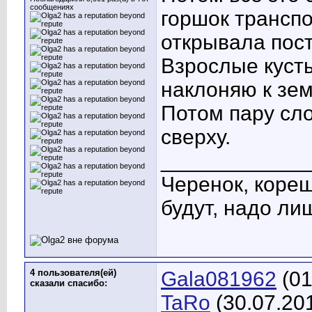
сообщениях
горшок трансп
открывала пост
Взрослые кусты
наклоняю к зе
Потом пару сл
сверху.
____________
Черенок, кореш
будут, надо ли
4 пользователя(ей)
Gala081962
(01
сказали cпасибо:
TaRo
(30.07.20