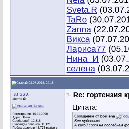
Sveta.R
(03.07.
TaRo
(30.07.20
Zanna
(22.07.2
Викса
(07.07.2
Лариса77
(05.1
Нина_И
(03.07
селена
(03.07.
03.07.2013, 22:15
larissa
Re: гортензия 
Местный
Цитата:
Регистрация: 10.11.2009
Сообщение от
borilena
Адрес: Киев
Все чудесные!
Сообщений: 12,316
Сказал(а) спасибо: 11,121
А какой сорт на последнем ф
Поблагодарили 43,773 раз(а) в