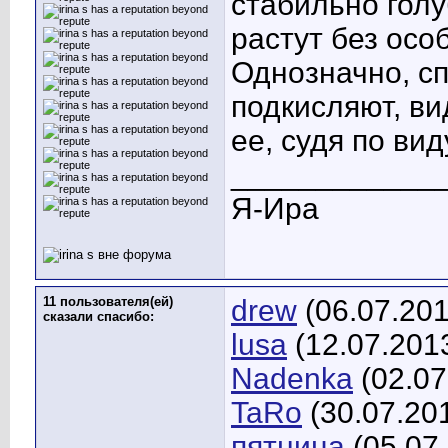
стабильно голу
растут без осо
Однозначно, с
подкисляют, ви
ее, судя по вид
____________
Я-Ира
11 пользователя(ей)
drew
(06.07.201
сказали cпасибо:
lusa
(12.07.201
Nadenka
(02.07
TaRo
(30.07.20
пятница
(05.07