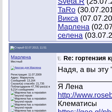
Sveta.R
(25.07.
TaRo
(30.07.20
Викса
(07.07.2
Марлена
(02.0
селена
(03.07.
02.07.2013, 11:51
Марлена
Re: гортензия 
Местный
Надя, а вы эту
Регистрация: 11.07.2009
____________
Адрес: Мариуполь
Сообщений: 13,164
Сказал(а) спасибо: 21,735
Я Лена
Поблагодарили 47,780 раз(а) в
9,214 сообщениях
http://www.rose
Клематисы
https://goo.gl/