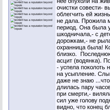
неё опухоли на жив
очистки совести- в
облегчить ей жизн
не дала. Прожила 
период. Она была 
шкодничала,- с дет
дорожкам,- не рыл
охранница была! Ко
близко.
Последнюю 
асцит (водянка). П
- успела поколоть 
на усыпление. Слыш
даже не знаю ...что
длилась пару часов
при смерти,- вилял
сил уже голову под
видно, что конец б