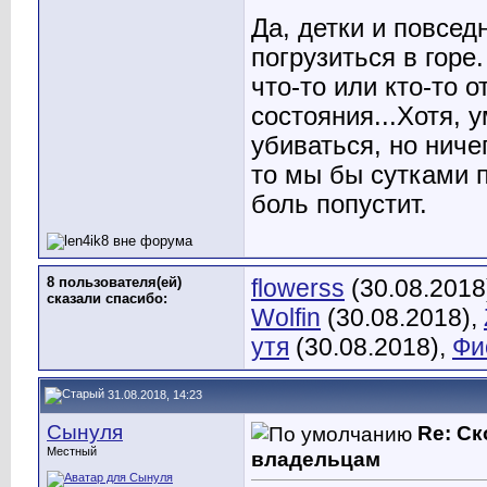
Да, детки и повсед
погрузиться в горе
что-то или кто-то 
состояния...Хотя, 
убиваться, но ниче
то мы бы сутками п
боль попустит.
8 пользователя(ей)
flowerss
(30.08.2018
сказали cпасибо:
Wolfin
(30.08.2018),
утя
(30.08.2018),
Фи
31.08.2018, 14:23
Сынуля
Re: С
Местный
владельцам