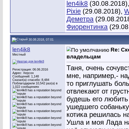
len4ik8
(30.08.2018)
Pixie
(29.08.2018),
W
Деметра
(29.08.201
Фиорентинка
(29.08
30.08.2018, 07:01
len4ik8
Re: С
Местный
владельцам
Таня, очень сочувс
Регистрация: 06.06.2016
Адрес: Херсон
мне, например,- на
Сообщений: 1,148
Сказал(а) спасибо: 8,484
то приглушать боль
Поблагодарили 10,542 раз(а) в
1,022 сообщениях
отвлекают от груст
будешь его любить 
ушедшего собаньку.
котика решилась на
Ушла и моя Лада н