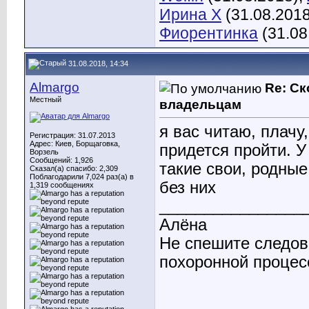
Ирина X
(31.08.2018
Фиорентинка
(31.08
31.08.2018, 14:34
Almargo
Re: С
Местный
владельцам
я вас читаю, плачу
Регистрация: 31.07.2013
Адрес: Киев, Борщаговка,
придется пройти. У 
Ворзель
Сообщений: 1,926
такие свои, родные
Сказал(а) спасибо: 2,309
Поблагодарили 7,024 раз(а) в
без них
1,319 сообщениях
________________
Алёна
Не спешите следов
похоронной процесс