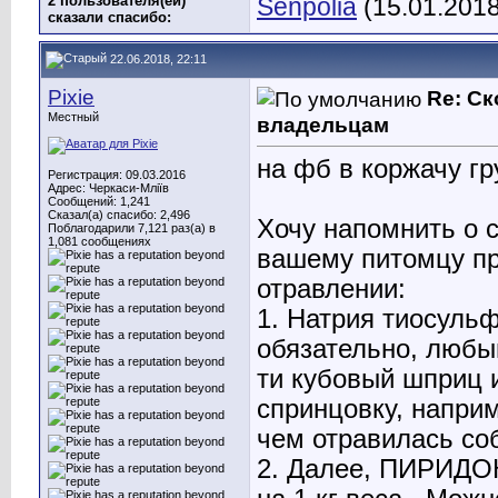
2 пользователя(ей)
Senpolia
(15.01.2018
сказали cпасибо:
22.06.2018, 22:11
Pixie
Re: С
Местный
владельцам
на фб в коржачу гр
Регистрация: 09.03.2016
Адрес: Черкаси-Мліїв
Сообщений: 1,241
Сказал(а) спасибо: 2,496
Хочу напомнить о с
Поблагодарили 7,121 раз(а) в
1,081 сообщениях
вашему питомцу пр
отравлении:
1. Натрия тиосульф
обязательно, любы
ти кубовый шприц и
спринцовку, наприм
чем отравилась соб
2. Далее, ПИРИДОК