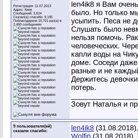
len4ik8 я Вам очен
Регистрация: 11.07.2013
Адрес: Киев
было. Но только мы
Сообщений: 3,624
Сказал(а) спасибо: 9,195
усыпить. Песа не д
Поблагодарили 10,701 раз(а) в
2,480 сообщениях
Слушать было невм
нельзя помочь. Рак
человеческих. Чере
капли воды на Чику
доме. Соседи даже 
разные и не каждый
Держитесь девочки
потерь.
________________
Зовут Наталья и пр
9 пользователя(ей)
len4ik8
(31.08.2018)
сказали cпасибо:
Wolfin
(31.08.2018),