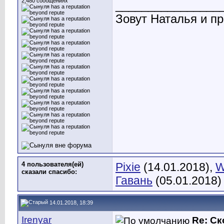
2,480 сообщениях
________________
Зовут Наталья и пр
4 пользователя(ей)
Pixie
(14.01.2018),
W
сказали cпасибо:
Гавань
(05.01.2018)
14.01.2018, 18:39
Irenyar
Re: С