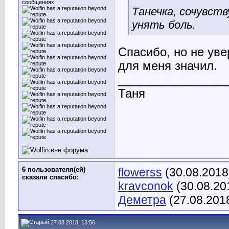
сообщениях
Танечка, сочувст
унять боль.
Спасибо, но не уве
для меня значил.
________________
Таня
6 пользователя(ей)
flowerss
(30.08.2018
сказали cпасибо:
kravconok
(30.08.20
Деметра
(27.08.201
27.08.2018, 13:56