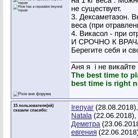
на 1 кг веса . Мож
не существует.
3. Дексаметазон. В
веса (при отравле
4. Викасол - при о
И СРОЧНО К ВРАЧА
Берегите себя и св
________________
Аня я
і не викайте
The best time to p
best time is right 
15 пользователя(ей)
Irenyar
(28.08.2018)
сказали cпасибо:
Natala
(22.06.2018),
Деметра
(23.06.201
евгения
(22.06.2018