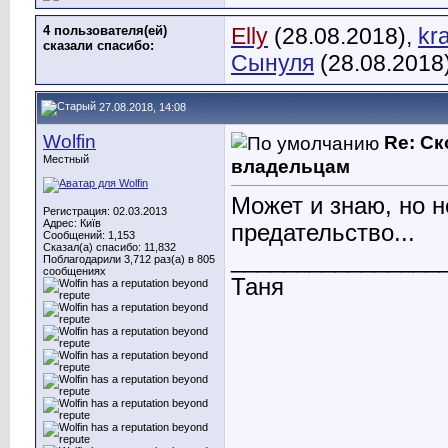
4 пользователя(ей)
Elly
(28.08.2018),
kr
сказали cпасибо:
Сынуля
(28.08.2018
27.08.2018, 14:08
Wolfin
Re: С
Местный
владельцам
Может и знаю, но н
Регистрация: 02.03.2013
Адрес: Київ
предательство...
Сообщений: 1,153
Сказал(а) спасибо: 11,832
________________
Поблагодарили 3,712 раз(а) в 805
сообщениях
Таня