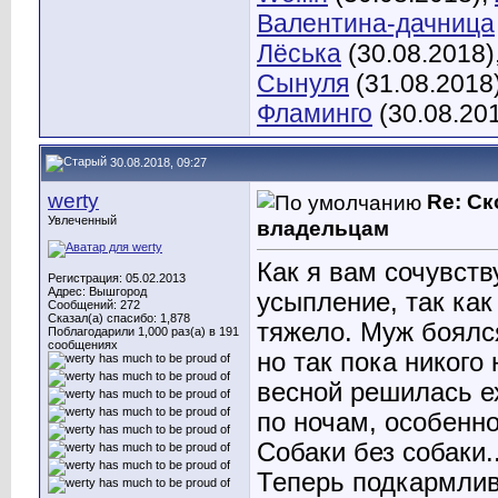
Валентина-дачница
Лёська
(30.08.2018)
Сынуля
(31.08.2018
Фламинго
(30.08.20
30.08.2018, 09:27
werty
Re: С
Увлеченный
владельцам
Как я вам сочувств
Регистрация: 05.02.2013
Адрес: Вышгород
усыпление, так как
Сообщений: 272
Сказал(а) спасибо: 1,878
тяжело. Муж боялс
Поблагодарили 1,000 раз(а) в 191
сообщениях
но так пока никого
весной решилась ех
по ночам, особенно
Собаки без собаки..
Теперь подкармлив