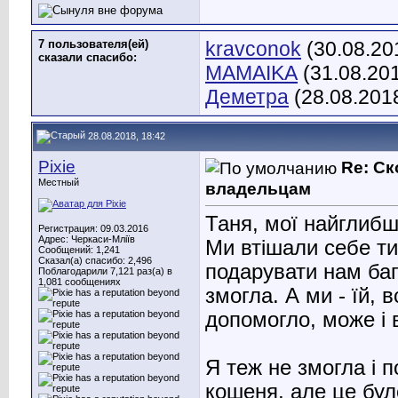
7 пользователя(ей)
kravconok
(30.08.20
сказали cпасибо:
MAMAIKA
(31.08.20
Деметра
(28.08.201
28.08.2018, 18:42
Pixie
Re: С
Местный
владельцам
Таня, мої найглибші
Регистрация: 09.03.2016
Адрес: Черкаси-Мліїв
Ми втішали себе т
Сообщений: 1,241
Сказал(а) спасибо: 2,496
подарувати нам бага
Поблагодарили 7,121 раз(а) в
1,081 сообщениях
змогла. А ми - їй,
допомогло, може і
Я теж не змогла і 
кошеня, але це було