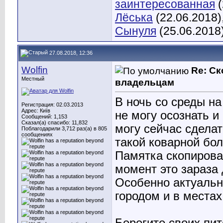
заинтересованная
(
Лёська
(22.06.2018)
Сынуля
(25.06.2018
27.08.2018, 12:36
Wolfin
Re: С
Местный
владельцам
В ночь со среды на
Регистрация: 02.03.2013
Адрес: Київ
не могу осознать и 
Сообщений: 1,153
Сказал(а) спасибо: 11,832
могу сейчас сделат
Поблагодарили 3,712 раз(а) в 805
сообщениях
такой коварной бол
Памятка скопирован
момент это зараза 
Особенно актуальн
городом и в места
Берегите своих пи