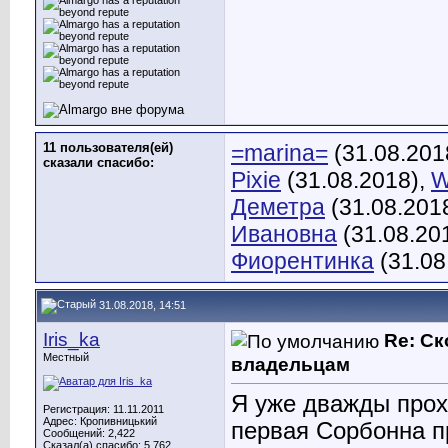
11 пользователя(ей)
=marina=
(31.08.201
сказали cпасибо:
Pixie
(31.08.2018),
W
Деметра
(31.08.201
Ивановна
(31.08.20
Фиорентинка
(31.08
31.08.2018, 14:51
Iris_ka
Re: С
Местный
владельцам
Я уже дважды прох
Регистрация: 11.11.2011
Адрес: Кропивницький
первая Сорбонна п
Сообщений: 2,422
Сказал(а) спасибо: 5,762