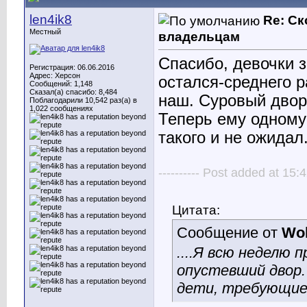
len4ik8
Re: С
Местный
владельцам
Спасибо, девочки 
Регистрация: 06.06.2016
Адрес: Херсон
остался-среднего р
Сообщений: 1,148
Сказал(а) спасибо: 8,484
наш. Суровый двор
Поблагодарили 10,542 раз(а) в
1,022 сообщениях
Теперь ему одному
такого и не ожидал
---------- Post added at 15:4
Цитата:
Сообщение от
Wol
....Я всю неделю 
опустевший двор. 
дети, требующие 