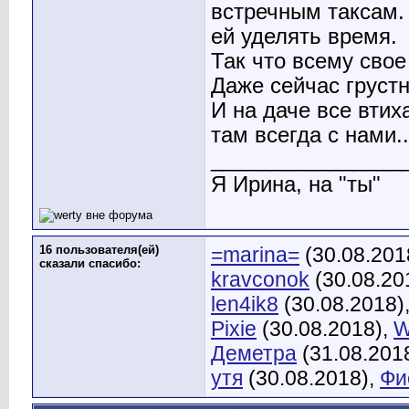
встречным таксам. 
ей уделять время.
Так что всему свое
Даже сейчас грустн
И на даче все втих
там всегда с нами..
________________
Я Ирина, на "ты"
16 пользователя(ей)
=marina=
(30.08.201
сказали cпасибо:
kravconok
(30.08.20
len4ik8
(30.08.2018)
Pixie
(30.08.2018),
W
Деметра
(31.08.201
утя
(30.08.2018),
Фи