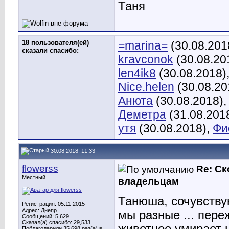
Таня
18 пользователя(ей)
=marina=
(30.08.201
сказали cпасибо:
kravconok
(30.08.20
len4ik8
(30.08.2018)
Nice.helen
(30.08.20
Анюта
(30.08.2018)
Деметра
(31.08.201
утя
(30.08.2018),
Фи
30.08.2018, 11:33
flowerss
Re: С
Местный
владельцам
Танюша, сочувствую
Регистрация: 05.11.2015
Адрес: Днепр
мы разные ... пере
Сообщений: 5,629
Сказал(а) спасибо: 29,533
животное умирает н
Поблагодарили 35,698 раз(а) в