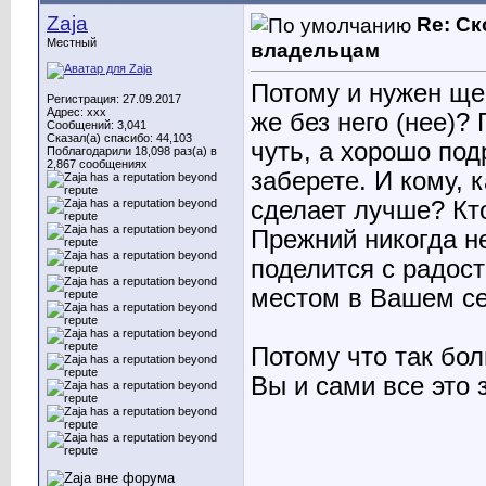
Zaja
Re: С
Местный
владельцам
Потому и нужен ще
Регистрация: 27.09.2017
Адрес: ххх
же без него (нее)? 
Сообщений: 3,041
Сказал(а) спасибо: 44,103
чуть, а хорошо под
Поблагодарили 18,098 раз(а) в
2,867 сообщениях
заберете. И кому, 
сделает лучше? Кто
Прежний никогда не
поделится с радос
местом в Вашем се
Потому что так бол
Вы и сами все это з