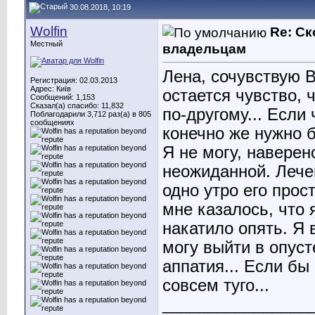
30.08.2018, 10:19
Wolfin
Re: С
Местный
владельцам
Лена, сочувствую В
Регистрация: 02.03.2013
Адрес: Київ
остается чувство, 
Сообщений: 1,153
Сказал(а) спасибо: 11,832
по-другому... Если 
Поблагодарили 3,712 раз(а) в 805
сообщениях
конечно же нужно б
Я не могу, наверен
неожиданной. Лечен
одно утро его прос
мне казалось, что 
накатило опять. Я 
могу выйти в опус
аппатия... Если бы
совсем туго...
________________