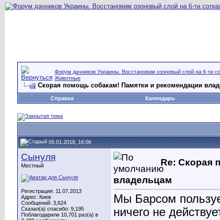
Форум дачников Украины. Восстановим озоновый слой на 6-ти со
Животные
Скорая помощь собакам! Памятки и рекомендации вла
Справка
Календарь
05.01.2018, 16:06
Сынуля
Re: Скорая 
Местный
владельцам
Регистрация: 11.07.2013
Мы Барсом пользуе
Адрес: Киев
Сообщений: 3,624
Сказал(а) спасибо: 9,195
ничего не действуе
Поблагодарили 10,701 раз(а) в