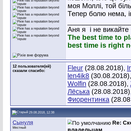
моя Моллі, той біль
Тепер болю нема, ін
________________
Аня я
і не викайте
The best time to p
best time is right 
12 пользователя(ей)
Fleur
(28.08.2018),
I
сказали cпасибо:
len4ik8
(30.08.2018)
Wolfin
(28.08.2018),
Лёська
(28.08.2018)
Фиорентинка
(28.08
29.08.2018, 12:38
Сынуля
Re: С
Местный
владельцам