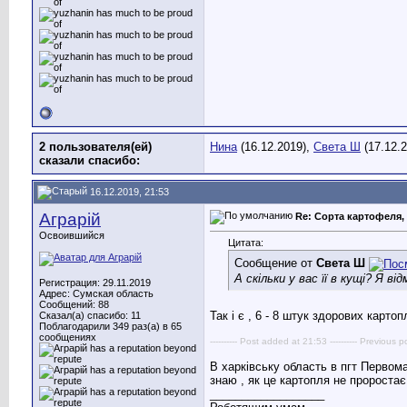
2 пользователя(ей)
Нина
(16.12.2019),
Света Ш
(17.12.2
сказали cпасибо:
16.12.2019, 21:53
Аграрій
Re: Сорта картофеля, 
Освоившийся
Цитата:
Сообщение от
Света Ш
А скільки у вас її в кущі? Я ві
Регистрация: 29.11.2019
Адрес: Сумская область
Сообщений: 88
Так і є , 6 - 8 штук здорових картоп
Сказал(а) спасибо: 11
Поблагодарили 349 раз(а) в 65
сообщениях
---------- Post added at 21:53 ---------- Previous p
В харківську область в пгт Первома
знаю , як це картопля не проростає
__________________