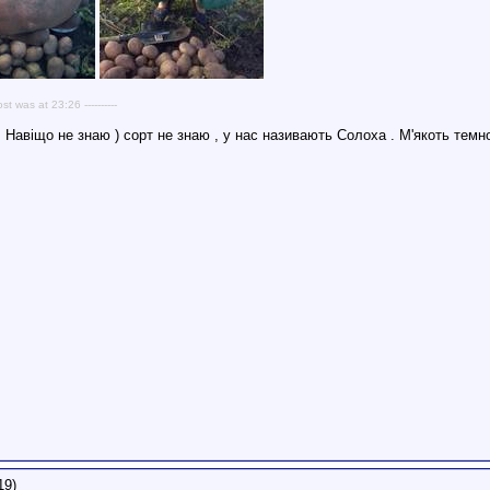
ost was at 23:26 ----------
. Навіщо не знаю ) сорт не знаю , у нас називають Солоха . М'якоть темн
19)