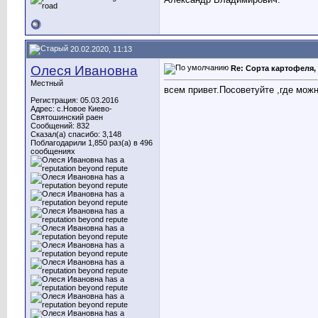
20.02.2020, 11:13
Олеся Ивановна
Re: Сорта картофеля, 
Местный
всем привет.Посоветуйте ,где мож
Регистрация: 05.03.2016
Адрес: с.Новое Киево-
Святошинский раен
Сообщений: 832
Сказал(а) спасибо: 3,148
Поблагодарили 1,850 раз(а) в 496
сообщениях