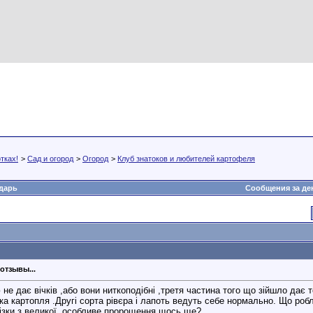
тках!
>
Сад и огород
>
Огород
>
Клуб знатоков и любителей картофеля
дарь
Сообщения за де
отзывы...
е дає вічків ,або вони ниткоподібні ,третя частина того що зійшло дає т
а картопля .Другі сорта рівєра і лапоть ведуть себе нормально. Що робл
різки з великої, особливе пророщення,щось ще?