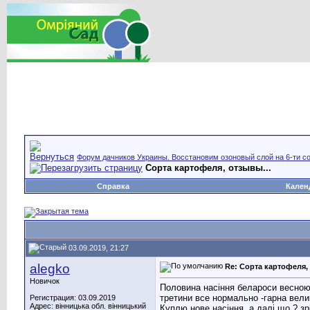
Форум дачников Украины. Восстановим озоновый слой на 6-ти со
Сорта картофеля, отзывы...
Справка
Кален
03.09.2019, 21:27
alegko
Re: Сорта картофеля, 
Новичок
Половина насіння белароси весною н
третини все нормально -гарна велик
Регистрация: 03.09.2019
Адрес: вінницька обл. вінницький
Куплю нове насіння ,а далі що ? з