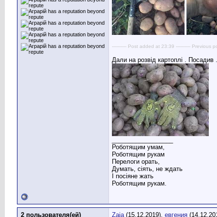
---------- Post added at 23:39 ---------- Previous p
Дали на розвід картоплі . Посадив 
__________________
Роботящим умам,
Роботящим рукам
Перелоги орать,
Думать, сіять, не ждать
І посіяне жать
Роботящим рукам.
2 пользователя(ей)
Zaja
(15.12.2019),
евгения
(14.12.20