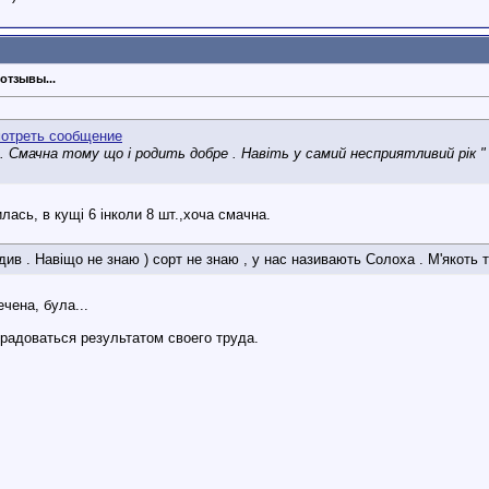
отзывы...
 Смачна тому що і родить добре . Навіть у самий несприятливий рік " г
илась, в кущі 6 інколи 8 шт.,хоча смачна.
див . Навіщо не знаю ) сорт не знаю , у нас називають Солоха . М'якоть 
чена, була...
 радоваться результатом своего труда.