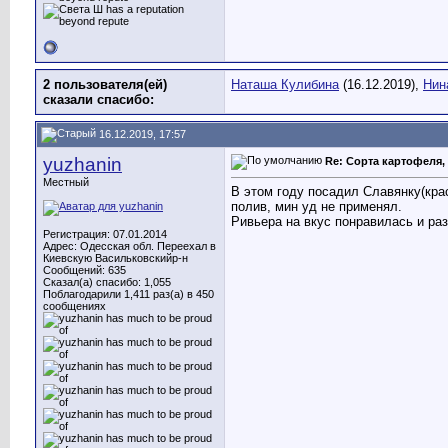
2 пользователя(ей)
Наташа Кулибина
(16.12.2019),
Нин
сказали cпасибо:
16.12.2019, 17:57
yuzhanin
Re: Сорта картофеля, 
Местный
В этом году посадил Славянку(кра
полив, мин уд не применял.
Ривьера на вкус понравилась и ра
Регистрация: 07.01.2014
Адрес: Одесская обл. Переехал в
Киевскую Васильковскийр-н
Сообщений: 635
Сказал(а) спасибо: 1,055
Поблагодарили 1,411 раз(а) в 450
сообщениях