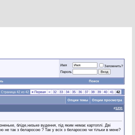
Имя
Запомнить?
Пароль
нь
Поиск
Страница 42 из 42
«
Первая
<
32
33
34
35
36
37
38
39
40
41
42
Опции темы
Опции просмотра
#
1231
оненьке, бліде,низьке вудення, під яким немає картоплі. Дві
ю не так з беларосою ? Так у всіх з беларосою чи тільки в мене?