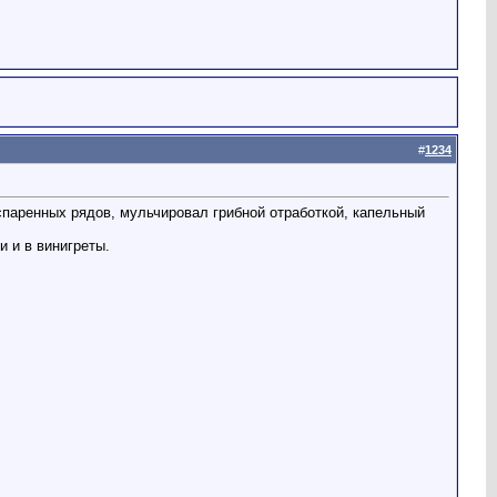
#
1234
 спаренных рядов, мульчировал грибной отработкой, капельный
 и в винигреты.