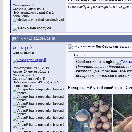
р-н
Сообщений: 2
Последний раз редактировалось alegko; 0
Сказал(а) спасибо: 1
Поблагодарили 3 раз(а) в 1
сообщении
13.12.2019, 23:39
Аграрій
Re: Сорта картофеля, 
Освоившийся
Цитата:
Сообщение от
alegko
Половина насіння белароси вес
Регистрация: 29.11.2019
картоплі. Дві третини все нор
Адрес: Сумская область
беларосою чи тільки в мене? К
Сообщений: 88
Сказал(а) спасибо: 11
Поблагодарили 349 раз(а) в 65
сообщениях
Белароса мій улюблений сорт . Смач