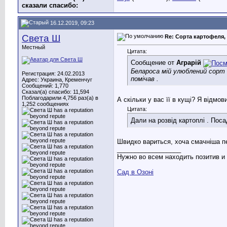
сказали cпасибо:
16.12.2019, 09:23
Света Ш
Re: Сорта картофеля, 
Местный
Цитата:
Сообщение от
Аграрій
Белароса мій улюблений сорт .
Регистрация: 24.02.2013
помічав .
Адрес: Украина, Кременчуг
Сообщений: 1,770
Сказал(а) спасибо: 11,594
Поблагодарили 4,756 раз(а) в
А скільки у вас її в кущі? Я відмов
1,252 сообщениях
Цитата:
Дали на розвід картоплі . Поса
Швидко вариться, хоча смачніша пе
__________________
Нужно во всем находить позитив и
Сад в Озоні