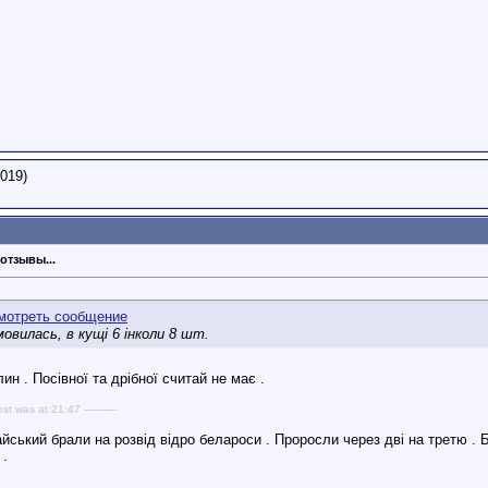
019)
отзывы...
дмовилась, в кущі 6 інколи 8 шт.
лин . Посівної та дрібної считай не має .
ost was at 21:47 ----------
йський брали на розвід відро белароси . Проросли через дві на третю . Б
 .