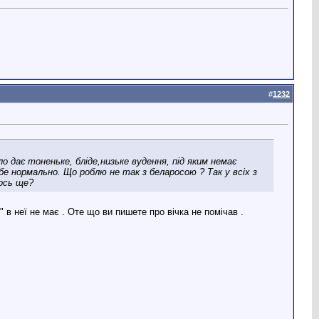
#
1232
о дає тоненьке, бліде,низьке вудення, під яким немає
бе нормально. Що роблю не так з беларосою ? Так у всіх з
щось ще?
 в неї не має . Оте що ви пишете про вічка не помічав .