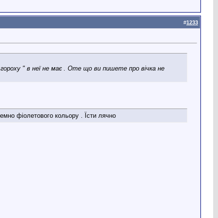
#
1233
ороху " в неї не має . Оте що ви пишете про вічка не
темно фіолетового кольору . Їсти лячно