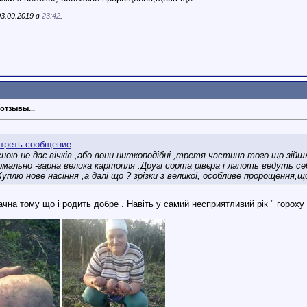
3.09.2019 в
23:42
.
отзывы...
ною не дає вічків ,або вони ниткоподібні ,третя частина того що зійшл
мально -гарна велика картопля .Другі сорта рівєра і лапоть ведуть се
уплю нове насіння ,а далі що ? зрізки з великої, особливе пророщення,
на тому що і родить добре . Навіть у самий несприятливий рік " гороху "