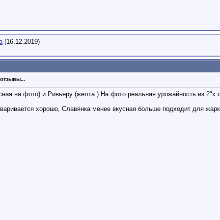
а
(16.12.2019)
отзывы...
сная на фото) и Ривьеру (желта ).На фото реальная урожайность из 2"х
зваривается хорошо, Славянка менее вкусная больше подходит для жарки