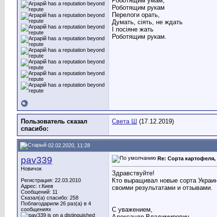
Роботящим умам,
Роботящим рукам
Перелоги орать,
Думать, сіять, не ждать
І посіяне жать
Роботящим рукам.
Пользователь сказал
Света Ш
(17.12.2019)
cпасибо:
02.02.2020, 11:28
pav339
Re: Сорта картофеля, 
Новичок
Здравствуйте!
Кто выращивал новые сорта Украин
Регистрация: 22.03.2010
Адрес: г.Киев
своими результатами и отзывами.
Сообщений: 11
Сказал(а) спасибо: 258
Поблагодарили 26 раз(а) в 4
С уважением,
сообщениях
Александр Владимирович.