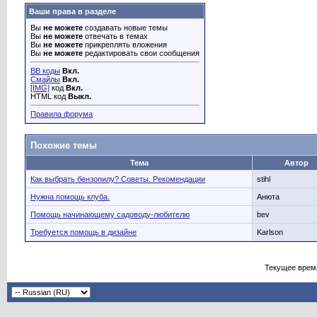
Ваши права в разделе
Вы
не можете
создавать новые темы
Вы
не можете
отвечать в темах
Вы
не можете
прикреплять вложения
Вы
не можете
редактировать свои сообщения
BB коды
Вкл.
Смайлы
Вкл.
[IMG]
код
Вкл.
HTML код
Выкл.
Правила форума
Похожие темы
Тема
Автор
Как выбрать бензопилу? Советы. Рекомендации
stihl
Нужна помощь клуба.
Анюта
Помощь начинающему садоводу-любителю
bev
Требуется помощь в дизайне
Karlson
Текущее врем