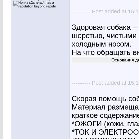
---------- Post added at 15:1
Здоровая собака –
шерстью, чистыми 
холодным носом.
На что обращать в
---------- Post added at 15:1
Скорая помощь соб
Материал размещае
краткое содержание
*ОЖОГИ (кожи, глаз
*ТОК И ЭЛЕКТРО