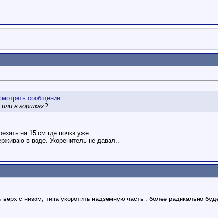
 или в горшках?
резать на 15 см где почки уже.
держиваю в воде. Укоренитель не давал..
ь верх с низом, типа укоротить надземную часть . более радикально буде