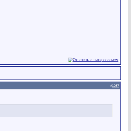
#
1057