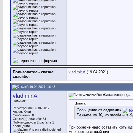
Пользователь сказал
vladimir A
(19.04.2021)
cпасибо:
19.04.2021, 16:43
vladimir A
Re: Живая изгородь
Новичок
Цитата:
Регистрация: 06.04.2017
Сообщение от
садовник
Адрес: Киев
Режьте на 30, но тогда низ 
Сообщений: 8
Сказал(а) спасибо: 61
Поблагодарили 2 раз(а) в 1
сообщении
При обрезке надо оставить хоть од
Не хочется лысый низ...