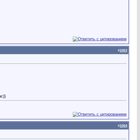
#
1053
с))
#
1054