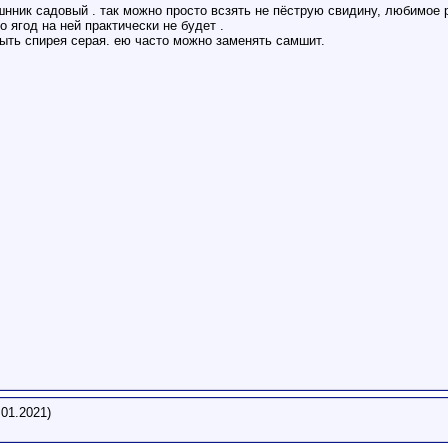
нник садовый . так можно просто всзять не пёструю свидину, любимое р
о ягод на ней практически не будет .
ыть спирея серая. ею часто можно заменять самшит.
.01.2021)