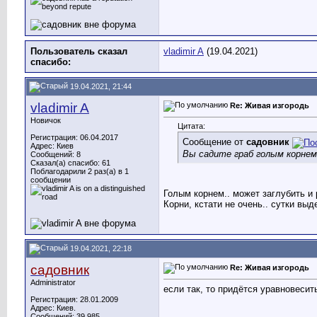
Пользователь сказал
vladimir A
(19.04.2021)
cпасибо:
19.04.2021, 21:44
vladimir A
Re: Живая изгородь
Новичок
Цитата:
Регистрация: 06.04.2017
Сообщение от
садовник
Адрес: Киев
Вы садите граб голым корнем
Сообщений: 8
Сказал(а) спасибо: 61
Поблагодарили 2 раз(а) в 1
сообщении
Голым корнем.. может заглубить и 
Корни, кстати не очень.. сутки вы
19.04.2021, 22:18
садовник
Re: Живая изгородь
Administrator
если так, то придётся уравновесит
Регистрация: 28.01.2009
Адрес: Киев.
Сообщений: 39,985