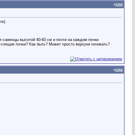
#
1055
те).
еня саженцы высотой 40-60 см и почти на каждом почки
т спящие почки? Как быть? Может просто верхуки почикать?
#
1056