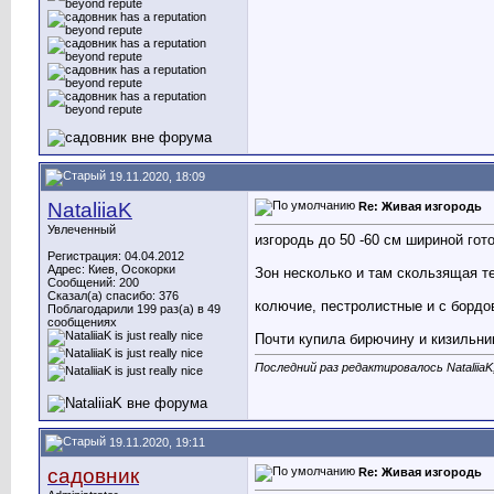
19.11.2020, 18:09
NataliiaK
Re: Живая изгородь
Увлеченный
изгородь до 50 -60 см шириной гото
Регистрация: 04.04.2012
Адрес: Киев, Осокорки
Зон несколько и там скользящая те
Сообщений: 200
Сказал(а) спасибо: 376
колючие, пестролистные и с бордо
Поблагодарили 199 раз(а) в 49
сообщениях
Почти купила бирючину и кизильник
Последний раз редактировалось NataliiaK;
19.11.2020, 19:11
садовник
Re: Живая изгородь