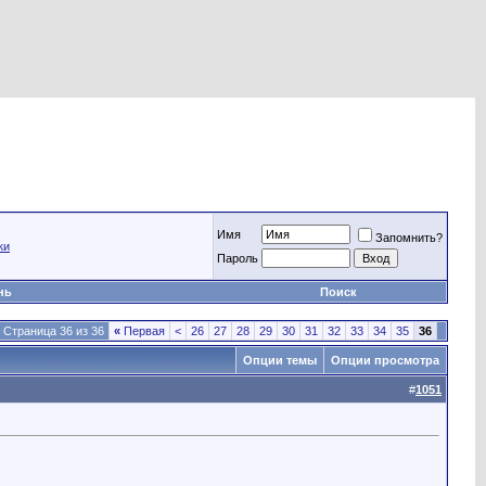
Имя
Запомнить?
ки
Пароль
нь
Поиск
Страница 36 из 36
«
Первая
<
26
27
28
29
30
31
32
33
34
35
36
Опции темы
Опции просмотра
#
1051