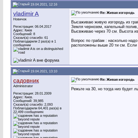
19.04.2021, 12:16
vladimir A
Re: Живая изгородь
Новичок
Высаживаю живую изгородь из граба
Земля чернозем, капельный полив,
Регистрация: 06.04.2017
Адрес: Киев
Высвживаю через 70 см. Высота из
Сообщений: 8
Сказал(а) спасибо: 61
Вопрос по грабам : насколько надо 
Поблагодарили 2 раз(а) в 1
расположены выше 20 ти см. Если о
сообщении
19.04.2021, 13:10
садовник
Re: Живая изгородь
Administrator
Режьте на 30, но тогда низ будет 
Регистрация: 28.01.2009
Адрес: Киев.
Сообщений: 39,985
Сказал(а) спасибо: 2,093
Поблагодарили 64,401 раз(а) в
22,499 сообщениях