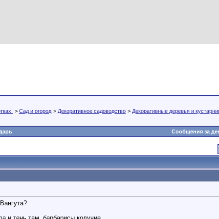
тках!
>
Сад и огород
>
Декоративное садоводство
>
Декоративные деревья и кустарни
дарь
Сообщения за де
 Вангута?
да и тень там, барбарисы колучие