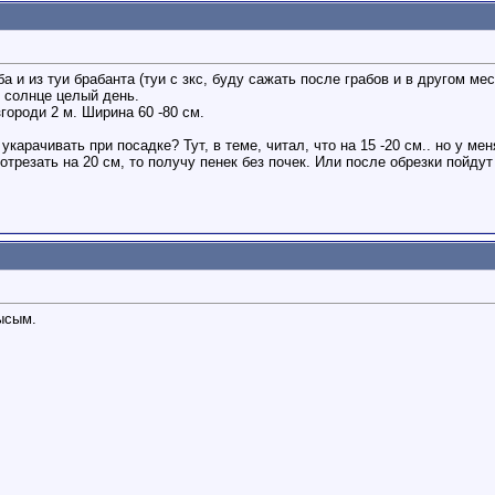
 и из туи брабанта (туи с зкс, буду сажать после грабов и в другом мес
 солнце целый день.
городи 2 м. Ширина 60 -80 см.
укарачивать при посадке? Тут, в теме, читал, что на 15 -20 см.. но у м
трезать на 20 см, то получу пенек без почек. Или после обрезки пойду
лысым.