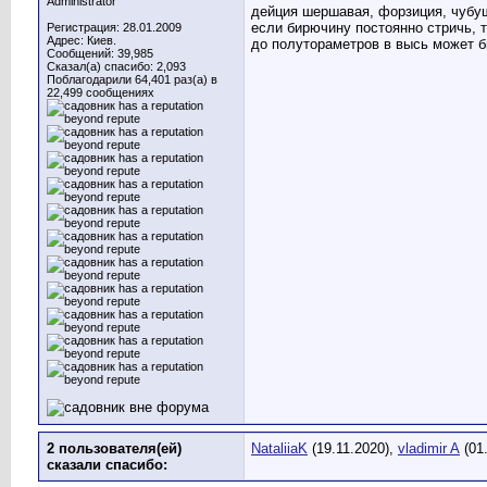
Administrator
дейция шершавая, форзиция, чубуш
если бирючину постоянно стричь, т
Регистрация: 28.01.2009
Адрес: Киев.
до полутораметров в высь может б
Сообщений: 39,985
Сказал(а) спасибо: 2,093
Поблагодарили 64,401 раз(а) в
22,499 сообщениях
2 пользователя(ей)
NataliiaK
(19.11.2020),
vladimir A
(01
сказали cпасибо: