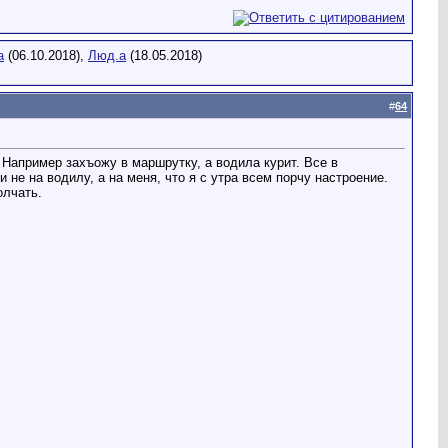
a
(06.10.2018),
Люд.а
(18.05.2018)
#
64
 Например захъожу в маршрутку, а водила курит. Все в
не на водилу, а на меня, что я с утра всем порчу настроение.
олчать.