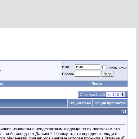
Имя
Запомнить?
я
Пароль
нь
Поиск
Страница 3 из 3
<
1
2
3
Опции темы
Опции просмотра
#
61
чания изначально неадекватным людям(а по их поступкам это
ла с себя,сосед нет.Дальше? Почему-то,эти нерадивые люди в
ются.Маленький пример,моя знакома,которая прожила в Украине 45