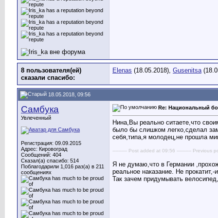
8 пользователя(ей)
Elenas
(18.05.2018),
Gusenitsa
(18.0
сказали cпасибо:
18.05.2018, 09:56
Самбука
Re: Национальный бо
Увлеченный
Нина,Вы реально ситаете,что своим
было бы слишком легко,сделал зам
себя,типа,я молодец,не прошла ми
Регистрация: 09.09.2015
Адрес: Кировоград
---------- Post added at 09:56 ---------- Previous p
Сообщений: 404
Сказал(а) спасибо: 514
Я не думаю,что в Германии ,прохо
Поблагодарили 1,016 раз(а) в 211
реальное наказание. Не прокатит,-
сообщениях
Так зачем придумывать велосипед,