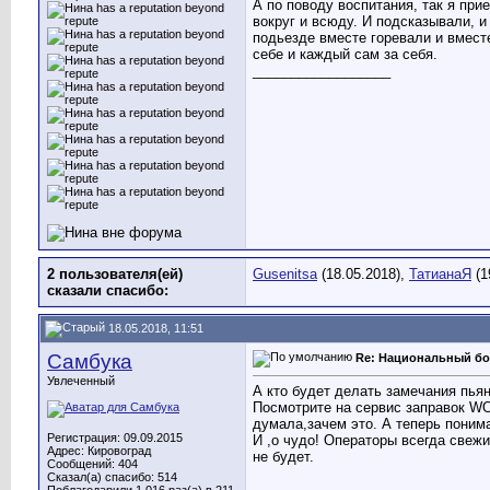
А по поводу воспитания, так я пр
вокруг и всюду. И подсказывали, и
подьезде вместе горевали и вмест
себе и каждый сам за себя.
__________________
2 пользователя(ей)
Gusenitsa
(18.05.2018),
ТатианаЯ
(1
сказали cпасибо:
18.05.2018, 11:51
Самбука
Re: Национальный бо
Увлеченный
А кто будет делать замечания пь
Посмотрите на сервис заправок WO
думала,зачем это. А теперь поним
Регистрация: 09.09.2015
И ,о чудо! Операторы всегда свеж
Адрес: Кировоград
не будет.
Сообщений: 404
Сказал(а) спасибо: 514