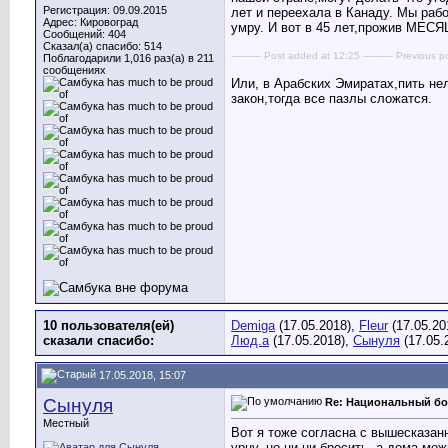
Регистрация: 09.09.2015
лет и переехала в Канаду. Мы раб
Адрес: Кировоград
умру. И вот в 45 лет,прожив МЕСЯЦ
Сообщений: 404
Сказал(а) спасибо: 514
---------- Post added at 12:25 ---------- Previous p
Поблагодарили 1,016 раз(а) в 211
сообщениях
Или, в Арабских Эмиратах,пить нел
закон,тогда все пазлы сложатся.
10 пользователя(ей)
Demiga
(17.05.2018),
Fleur
(17.05.20
сказали cпасибо:
Люд.а
(17.05.2018),
Сынуля
(17.05.
17.05.2018, 15:07
Сынуля
Re: Национальный бо
Местный
Вот я тоже согласна с вышесказан
урну, но ни ни бросить, а дома мо