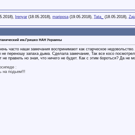
5.2018),
Irenyar
(18.05.2018),
mariposa
(19.05.2018),
Tata_
(18.05.2018),
Zaj
танический им.Гришко НАН Украины
очень часто наши замечания воспринимают как старческое недовольство.
 не переношу запаха дыма. Сделала замечание, Так все косо посмотрели 
 не правиль но зная, что ничего не будет. Как с этим бороться? Да не м
осипеде :
ь на подьем!!!