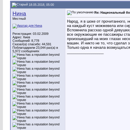
18.05.2018, 05:00
Нина
Re: Национальный бо
Местный
Народ, я в шоке от прочитанного, н
на каждый куст можжевела или сир
Вспомнила рассказ одной девушки,
Регистрация: 03.02.2009
все окружающие ее пассажиры стали
Адрес: Киев
произошедший на моих глазах неск
Сообщений: 8,778
машин. И никто не то, что сделал 
Сказал(а) спасибо: 44,591
Только одна я начала возмущаться,
Поблагодарили 23,044 раз(а) в
5,972 сообщениях
__________________