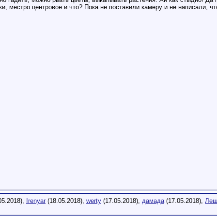
 местро центровое и что? Пока не поставили камеру и не написали, что
05.2018),
Irenyar
(18.05.2018),
werty
(17.05.2018),
дамада
(17.05.2018),
Леш