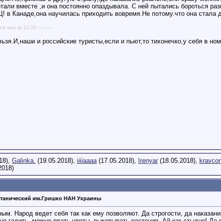
отали вместе ,и она постоянно опаздывала. С ней пытались бороться ра
! в Канаде,она научилась приходить вовремя.Не потому.что она стала д
ost was at 12:22 ----------
ьзя.И,наши и российские туристы,если и пьют,то тихонечко,у себя в но
18),
Galinka.
(19.05.2018),
iiiiaaaa
(17.05.2018),
Irenyar
(18.05.2018),
kravco
2018)
танический им.Гришко НАН Украины
ным. Народ ведет себя так как ему позволяют. Да строгости, да наказан
жно гадить, можно рвать цветы, выкапывать растения. Ай как стыдно! Да 