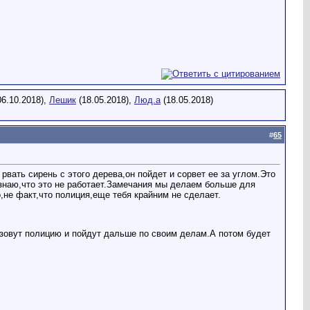
6.10.2018),
Лешик
(18.05.2018),
Люд.а
(18.05.2018)
#
65
вать сирень с этого дерева,он пойдет и сорвет ее за углом.Это
знаю,что это не работает.Замечания мы делаем больше для
,не факт,что полиция,еще тебя крайним не сделает.
ызовут полицию и пойдут дальше по своим делам.А потом будет