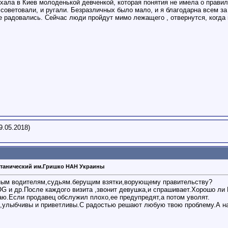
иехала в Киев молоденькой девченкой, которая понятия не имела о прави
 советовали, и ругали. Безразличных было мало, и я благодарна всем за
е радовались. Сейчас люди пройдут мимо лежащего , отвернутся, когда
9.05.2018)
танический им.Гришко НАН Украины
яным водителям,судьям.берущим взятки,ворующему правительству?
G и др.После каждого визита ,звонит девушка,и спрашивает.Хорошо ли
аю.Если продавец обслужил плохо,ее предупредят,а потом уволят.
и,улыбчивы и приветливы.С радостью решают любую твою проблему.А на