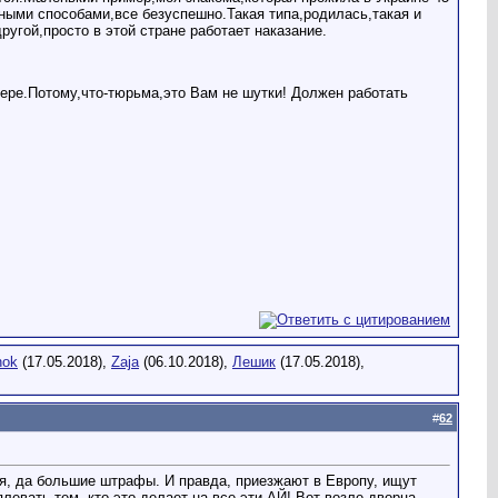
зными способами,все безуспешно.Такая типа,родилась,такая и
ругой,просто в этой стране работает наказание.
мере.Потому,что-тюрьма,это Вам не шутки! Должен работать
nok
(17.05.2018),
Zaja
(06.10.2018),
Лешик
(17.05.2018),
#
62
ия, да большие штрафы. И правда, приезжают в Европу, ищут
плевать тем, кто это делает на все эти АЙ! Вот возле дворца