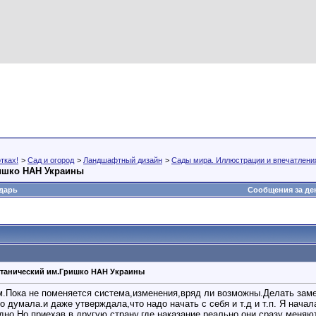
тках!
>
Сад и огород
>
Ландшафтный дизайн
>
Сады мира. Иллюстрации и впечатлени
ишко НАН Украины
дарь
Сообщения за де
танический им.Гришко НАН Украины
.Пока не поменяется система,изменения,вряд ли возможны.Делать заме
о думала.и даже утверждала,что надо начать с себя и т.д и т.п. Я нача
одно.Но,приехав в другую страну,где наказание реально,они сразу меня