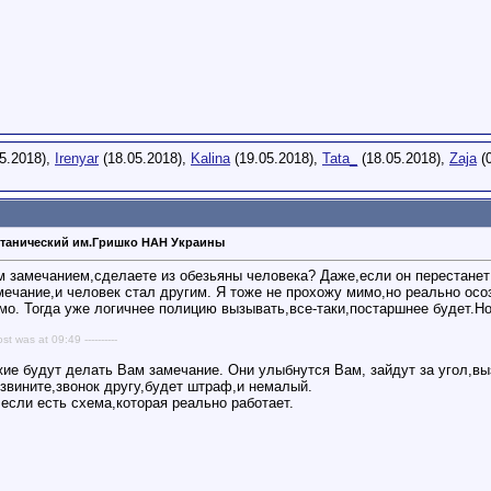
5.2018),
Irenyar
(18.05.2018),
Kalina
(19.05.2018),
Tata_
(18.05.2018),
Zaja
(0
танический им.Гришко НАН Украины
 замечанием,сделаете из обезьяны человека? Даже,если он перестанет р
ечание,и человек стал другим. Я тоже не прохожу мимо,но реально осо
мо. Тогда уже логичнее полицию вызывать,все-таки,постаршнее будет.Но
ost was at 09:49 ----------
жие будут делать Вам замечание. Они улыбнутся Вам, зайдут за угол,в
извините,звонок другу,будет штраф,и немалый.
если есть схема,которая реально работает.