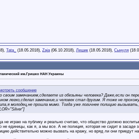
18),
Tata_
(18.05.2018),
Zaja
(06.10.2018),
Лешик
(18.05.2018),
Сынуля
(18.0
танический им.Гришко НАН Украины
 своим замечанием,сделаете из обезьяны человека? Даже,если он пер
шком легко,сделал замечание,и человек стал другим. Я тоже не прохо
ипа,я молодец,не прошла мимо. Тогда уже логичнее полицию вызыват
OR="Silver"]
да не играю на публику и реально считаю, что общество должно воспиты
о не единицы, как я, а мы все. А не полиция, которая не сидит в засаде 
ицию действительно можно вызвать на кражу, но вряд ли они приедут на