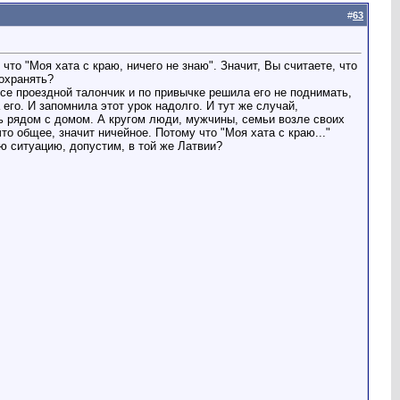
#
63
что "Моя хата с краю, ничего не знаю". Значит, Вы считаете, что
 охранять?
се проездной талончик и по привычке решила его не поднимать,
его. И запомнила этот урок надолго. И тут же случай,
ь рядом с домом. А кругом люди, мужчины, семьи возле своих
то общее, значит ничейное. Потому что "Моя хата с краю..."
ую ситуацию, допустим, в той же Латвии?