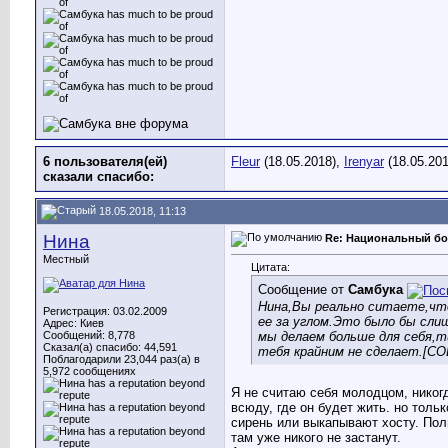
6 пользователя(ей)
Fleur
(18.05.2018),
Irenyar
(18.05.20
сказали cпасибо:
18.05.2018, 11:13
Нина
Re: Национальный бо
Местный
Цитата:
Сообщение от
Самбука
Нина,Вы реально ситаете,что
Регистрация: 03.02.2009
ее за углом.Это было бы сли
Адрес: Киев
мы делаем больше для себя,т
Сообщений: 8,778
Сказал(а) спасибо: 44,591
тебя крайним не сделает.[COL
Поблагодарили 23,044 раз(а) в
5,972 сообщениях
Я не считаю себя молодцом, никог
всюду, где он будет жить. но тольк
сирень или выкапывают хосту. Пол
там уже никого не застанут.