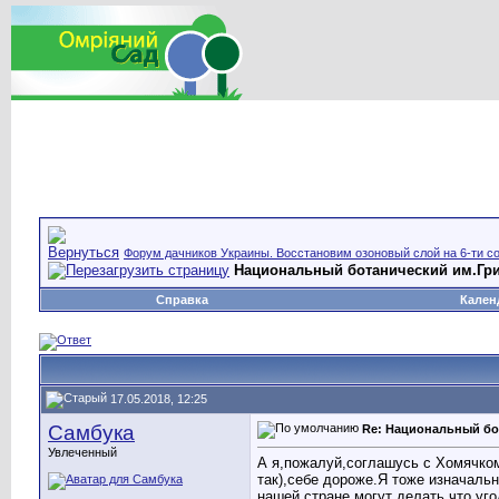
Форум дачников Украины. Восстановим озоновый слой на 6-ти со
Национальный ботанический им.Гр
Справка
Кален
17.05.2018, 12:25
Самбука
Re: Национальный бо
Увлеченный
А я,пожалуй,соглашусь с Хомячком
так),себе дороже.Я тоже изначальн
нашей стране,могут делать что уг