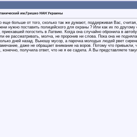
танический им.Гришко НАН Украины
о еще больше от того, сколько так же думают, поддерживая Вас, считая, 
ени нужно поставить полицейского для охраны ? Или как их по другому
 приехавшей погостить в Латвию. Когда она случайно обронила в автобу
 ее рассматривать, молча, не проронив ни слова. Пока она не подняла 
олько дней назад. Выношу мусор, а парочка молодых людей рвет сирен
замечание, даже не обращает внимание на воров. Потому что привыкли, ч
 конечно, получила ответ, что не я ее садила. А Вы представляете так