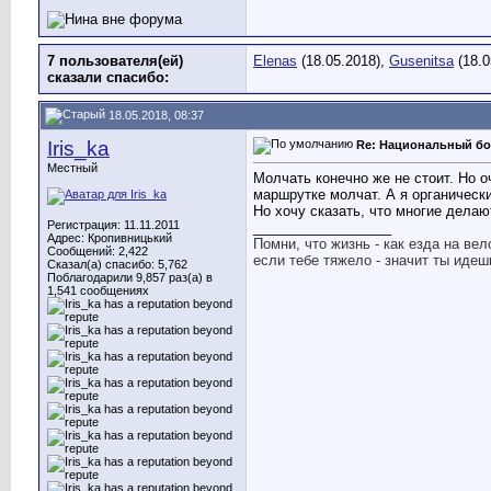
7 пользователя(ей)
Elenas
(18.05.2018),
Gusenitsa
(18.0
сказали cпасибо:
18.05.2018, 08:37
Iris_ka
Re: Национальный бо
Местный
Молчать конечно же не стоит. Но 
маршрутке молчат. А я органически
Но хочу сказать, что многие делают
Регистрация: 11.11.2011
__________________
Адрес: Кропивницький
Помни, что жизнь - как езда на вел
Сообщений: 2,422
если тебе тяжело - значит ты идеш
Сказал(а) спасибо: 5,762
Поблагодарили 9,857 раз(а) в
1,541 сообщениях