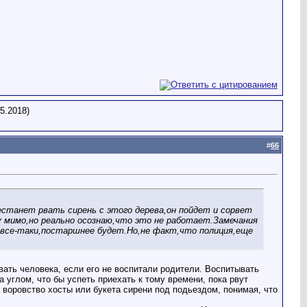
5.2018)
#
66
естанет рвать сирень с этого дерева,он пойдет и сорвет
жу мимо,но реально осознаю,что это не работает.Замечания
ь,все-таки,постаршнее будет.Но,не факт,что полиция,еще
вать человека, если его не воспитали родители. Воспитывать
за углом, что бы успеть приехать к тому времени, пока рвут
 воровство хосты или букета сирени под подьездом, понимая, что