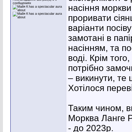
сообщениях
насіння моркви
проривати сіянц
варіанти посіву
замотані в папі
насінням, та по
воді. Крім того
потрібно замоч
– викинути, те 
Хотілося переві
Таким чином, 
Морква Ланге Р
- до 2023р.