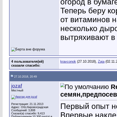
огород в бумаге
Теперь беру к
от витаминов 
несколько дыро
вытряхивают в 
4 пользователя(ей)
kravconok
(27.10.2018),
Zaja
(02.11.
сказали cпасибо:
27.10.2018, 20:49
jozaf
R
Местный
семян,предпосев
Первый опыт н
Регистрация: 21.11.2013
Адрес: Обл.Кировоградская
Сообщений: 3,808
Впервые наклея
Сказал(а) спасибо: 9,413
Поблагодарили 10,300 раз(а) в