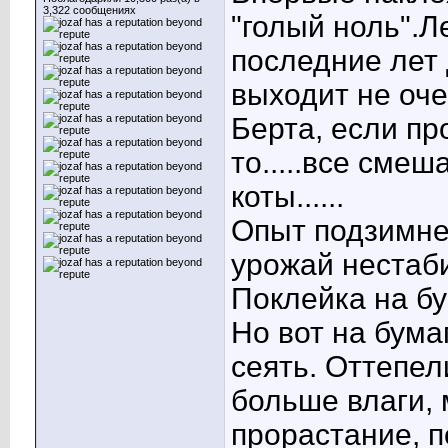
3,322 сообщениях
"голый ноль".Л
последние лет 
выходит не оч
Берта, если пр
то.....все смеш
коты......
Опыт подзимне
урожай нестаб
Поклейка на бум
Но вот на бума
сеять. Оттепел
больше влаги,
прорастание, п