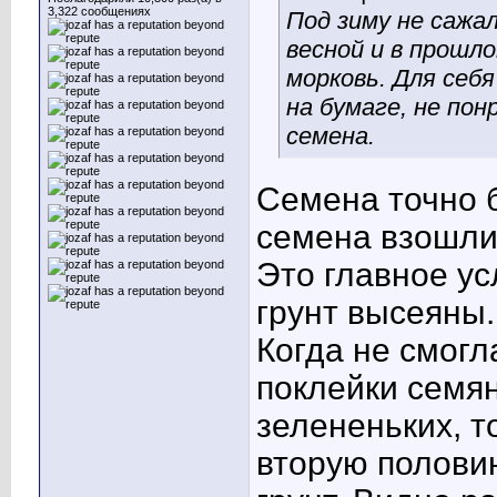
3,322 сообщениях
Под зиму не сажал
весной и в прошл
морковь. Для себ
на бумаге, не пон
семена.
Семена точно 
семена взошли
Это главное ус
грунт высеяны.
Когда не смогл
поклейки семян
зелененьких
, 
вторую полови