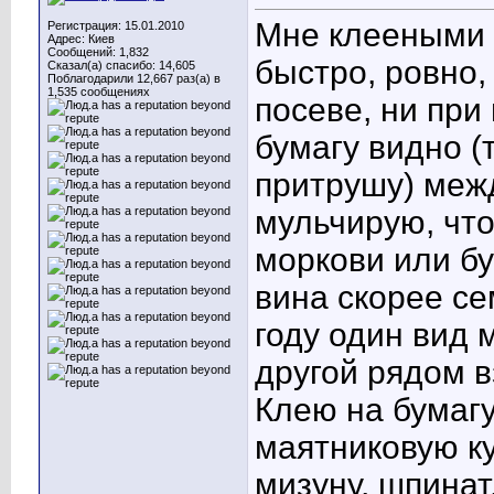
Мне клееными 
Регистрация: 15.01.2010
Адрес: Киев
Сообщений: 1,832
быстро, ровно,
Сказал(а) спасибо: 14,605
Поблагодарили 12,667 раз(а) в
1,535 сообщениях
посеве, ни при
бумагу видно (
притрушу) меж
мульчирую, чт
моркови или бу
вина скорее се
году один вид 
другой рядом 
Клею на бумагу
маятниковую ку
мизуну, шпинат