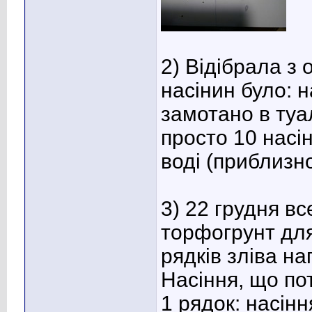
2) Відібрала з 
насінин було: 
замотано в туа
просто 10 насін
воді (приблизн
3) 22 грудня вс
торфогрунт для
рядків зліва на
Насіння, що по
1 рядок: насінн