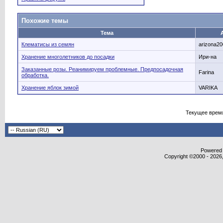
Похожие темы
Тема
Клематисы из семян
arizona2
Хранение многолетников до посадки
Ири-на
Заказанные розы. Реанимируем проблемные. Предпосадочная
Farina
обработка.
Хранение яблок зимой
VARIKA
Текущее врем
Powered b
Copyright ©2000 - 2026,