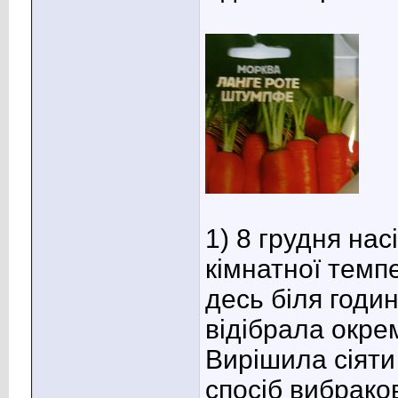
1) 8 грудня на
кімнатної темп
десь біля годин
відібрала окре
Вирішила сіяти
спосіб вибрако