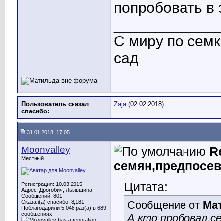
попробовать в 
____________
С миру по семк
сад
Пользователь сказал
Zaja
(02.02.2018)
cпасибо:
31.01.2018, 17:05
Moonvalley
R
Местный
семян,предпосев
Цитата:
Регистрация: 10.03.2015
Адрес: Дрогобич, Львівщина
Сообщений: 801
Сказал(а) спасибо: 8,181
Сообщение от
Ма
Поблагодарили 5,048 раз(а) в 689
сообщениях
А кто пробовал с