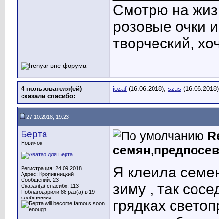
Смотрю на жиз
розовые очки и
творческий, хо
4 пользователя(ей)
jozaf
(16.06.2018),
szus
(16.06.2018
сказали cпасибо:
27.10.2018, 19:23
Берта
R
Новичок
семян,предпосев
Я клеила семен
Регистрация: 24.09.2018
Адрес: Кропивницкий
Сообщений: 23
зиму , так сос
Сказал(а) спасибо: 113
Поблагодарили 88 раз(а) в 19
сообщениях
грядках свето