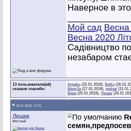
Наверное в это
____________
Мой сад
Весна
Весна 2020
Літ
Садівництво по
незабаром стає
13 пользователя(ей)
Anneko
(25.01.2018),
Belko
(26.01.2
сказали cпасибо:
Megy3a
(27.01.2018),
melnat
(31.01.
Вера
(25.01.2018),
Лешик
(26.01.20
26.01.2018, 17:31
Лешик
R
Местный
семян,предпосев