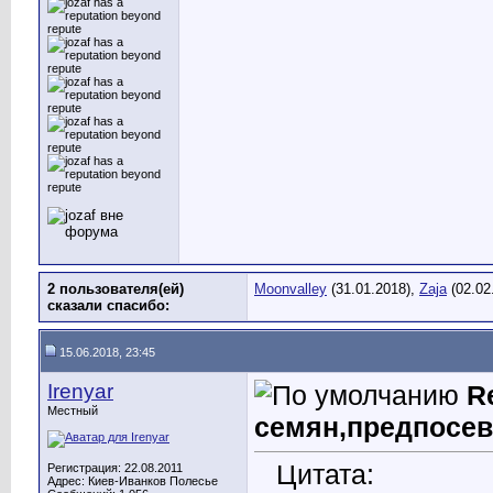
2 пользователя(ей)
Moonvalley
(31.01.2018),
Zaja
(02.02
сказали cпасибо:
15.06.2018, 23:45
Irenyar
R
Местный
семян,предпосев
Цитата:
Регистрация: 22.08.2011
Адрес: Киев-Иванков Полесье