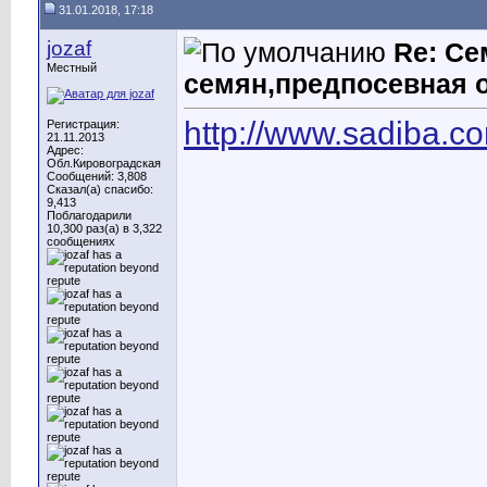
31.01.2018, 17:18
jozaf
Re: Се
Местный
семян,предпосевная 
http://www.sadiba.c
Регистрация:
21.11.2013
Адрес:
Обл.Кировоградская
Сообщений: 3,808
Сказал(а) спасибо:
9,413
Поблагодарили
10,300 раз(а) в 3,322
сообщениях