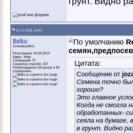
грунт. Видно ра
01.11.2018, 19:41
Belko
R
Освоившийся
семян,предпосев
Регистрация: 04.06.2014
Адрес: Киев
Сообщений: 72
Цитата:
Сказал(а) спасибо: 157
Поблагодарили 218 раз(а) в 59
сообщениях
Сообщение от
joz
Семена точно был
хорошо?
Это главное услов
Когда не смогла 
обработанных- си
сеяла на бумаге,
в грунт. Видно ра