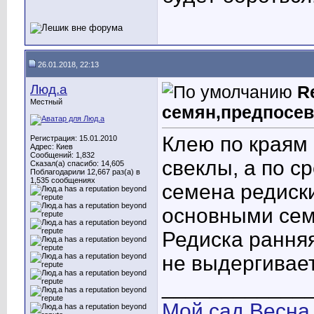
26.01.2018, 22:13
Люд.а
R
Местный
семян,предпосев
Клею по краям 
Регистрация: 15.01.2010
Адрес: Киев
Сообщений: 1,832
свеклы, а по с
Сказал(а) спасибо: 14,605
Поблагодарили 12,667 раз(а) в
1,535 сообщениях
семена редиски
основными сем
Редиска ранняя
не выдергивает
____________
Мой сад
Весна