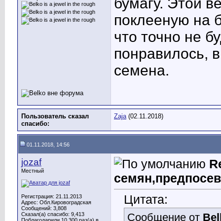
бумагу. Этой в
поклееную на б
что точно не б
понравилось, в
семена.
Пользователь сказал
Zaja
(02.11.2018)
cпасибо:
01.11.2018, 14:56
jozaf
R
Местный
семян,предпосев
Цитата:
Регистрация: 21.11.2013
Адрес: Обл.Кировоградская
Сообщений: 3,808
Сказал(а) спасибо: 9,413
Сообщение от
Bel
Поблагодарили 10,300 раз(а) в