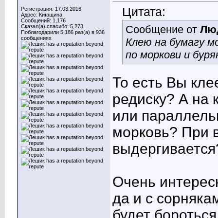
Цитата:
Регистрация: 17.03.2016
Адрес: Київщина
Сообщений: 1,176
Сказал(а) спасибо: 5,273
Сообщение от
Лю
Поблагодарили 5,186 раз(а) в 936
сообщениях
Клею на бумагу мо
по моркови и буряк
То есть Вы кле
редиску? А на 
или параллель
морковь? При 
выдергивается
Очень интерес
да и с сорняка
будет бороться.