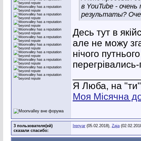
в YouTube - очень
результаты? Очен
Десь тут в якій
але не можу зг
нічого путньог
перегрівались-
____________
Я Люба, на "ти"
Моя Місячна д
3 пользователя(ей)
Irenyar
(05.02.2018),
Zaja
(02.02.201
сказали cпасибо: