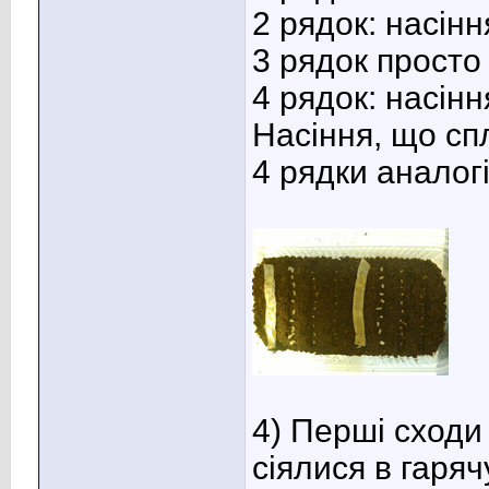
2 рядок: насін
3 рядок просто
4 рядок: насінн
Насіння, що сп
4 рядки аналог
4) Перші сходи 
сіялися в гаряч