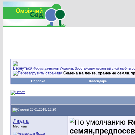
Форум дачников Украины. Восстановим озоновый слой на 6-ти со
Семена на ленте, хранение семян,п
Справка
Календарь
25.01.2018, 12:20
Люд.а
R
Местный
семян,предпосев