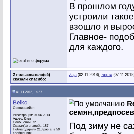
В прошлом год
устроили такое
взошло и выро
Главное- подо
для каждого.
2 пользователя(ей)
Zaja
(02.11.2018),
Берта
(07.11.2018
сказали cпасибо:
01.11.2018, 14:37
Belko
R
Освоившийся
семян,предпосев
Регистрация: 04.06.2014
Адрес: Киев
Сообщений: 72
Под зиму не с
Сказал(а) спасибо: 157
Поблагодарили 218 раз(а) в 59
сообщениях