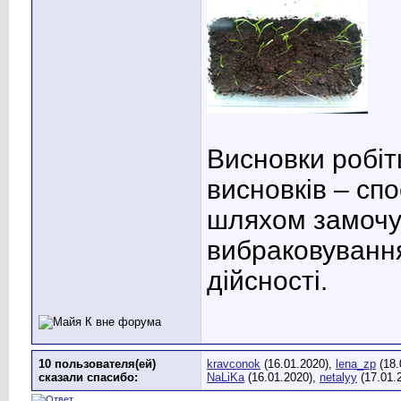
Висновки робіт
висновків – спо
шляхом замочув
вибраковування
дійсності.
10 пользователя(ей)
kravconok
(16.01.2020),
lena_zp
(18.
сказали cпасибо:
NaLiKa
(16.01.2020),
netalyy
(17.01.