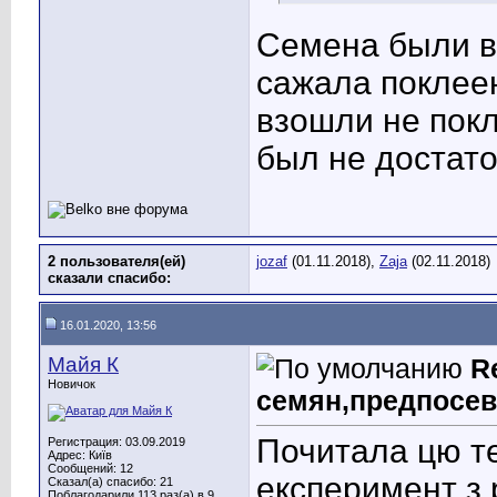
Семена были в
сажала поклее
взошли не покл
был не достат
2 пользователя(ей)
jozaf
(01.11.2018),
Zaja
(02.11.2018)
сказали cпасибо:
16.01.2020, 13:56
Майя К
R
Новичок
семян,предпосев
Почитала цю т
Регистрация: 03.09.2019
Адрес: Київ
Сообщений: 12
експеримент з 
Сказал(а) спасибо: 21
Поблагодарили 113 раз(а) в 9