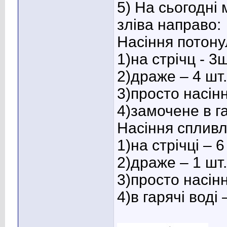
5) На сьогодні 
зліва направо:
Насіння потону
1)на стрічц - 3ш
2)драже – 4 шт.
3)просто насінн
4)замочене в га
Насіння спливл
1)на стрічці – 6
2)драже – 1 шт.
3)просто насінн
4)в гарячі воді 