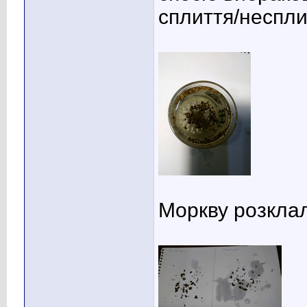
сплиття/неспли
Моркву розклал