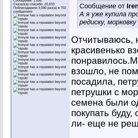
Сообщений: 1,056
Сказал(а) спасибо: 20,833
Сообщение от
Ire
Поблагодарили 3,090 раз(а) в 702
сообщениях
А я уже купила пр
редиску, морковку
Отчитываюсь, н
красивенько вз
понравилось.М
взошло, не пом
посадила, пет
петрушки с мор
семена были о
покупать буду,
ли- еще не ре
____________