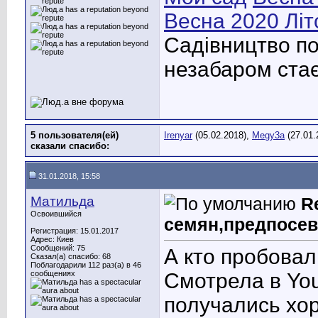
Весна 2020
Літ
Садівництво по
незабаром стає
5 пользователя(ей)
Irenyar
(05.02.2018),
Megy3a
(27.01.
сказали cпасибо:
31.01.2018, 15:58
Матильда
R
Освоившийся
семян,предпосев
Регистрация: 15.01.2017
Адрес: Киев
Сообщений: 75
А кто пробовал
Сказал(а) спасибо: 68
Поблагодарили 112 раз(а) в 46
сообщениях
Смотрела в You
получались хо