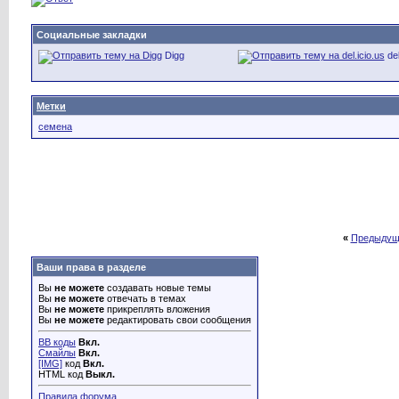
Социальные закладки
Digg
del
Метки
семена
«
Предыдущ
Ваши права в разделе
Вы
не можете
создавать новые темы
Вы
не можете
отвечать в темах
Вы
не можете
прикреплять вложения
Вы
не можете
редактировать свои сообщения
BB коды
Вкл.
Смайлы
Вкл.
[IMG]
код
Вкл.
HTML код
Выкл.
Правила форума