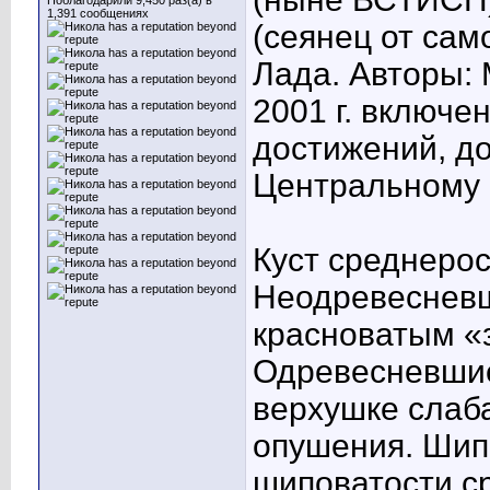
Поблагодарили 9,450 раз(а) в
1,391 сообщениях
(сеянец от сам
Лада. Авторы: 
2001 г. включе
достижений, д
Центральному 
Куст среднерос
Неодревесневш
красноватым «з
Одревесневшие
верхушке слаба
опушения. Шип
шиповатости с