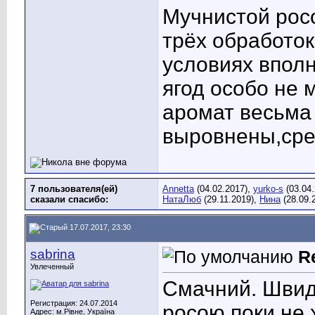
Мучнистой росо
трёх обработо
условиях впол
ягод особо не 
аромат весьма
выровнены,сре
7 пользователя(ей)
Annetta
(04.02.2017),
yurko-s
(03.04
сказали cпасибо:
НатаЛюб
(29.11.2019),
Нина
(28.09.
17.07.2017, 23:30
sabrina
R
Увлеченный
Смачний. Швидк
Регистрация: 24.07.2014
росою поки не х
Адрес: м.Рівне, Україна