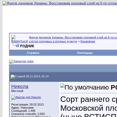
Форум дачников Украины. Восстановим озоновый слой на 6-ти со
сортов плодовых и ягодных культур
>
Крыжовник
РОДНИК
Справка
Календарь
09.11.2014, 01:14
Никола
Р
Местный
Сорт раннего с
Регистрация: 28.02.2013
Московской пл
Адрес: Николаев
Сообщений: 1,496
Сказал(а) спасибо: 2,920
(ныне ВСТИСП)