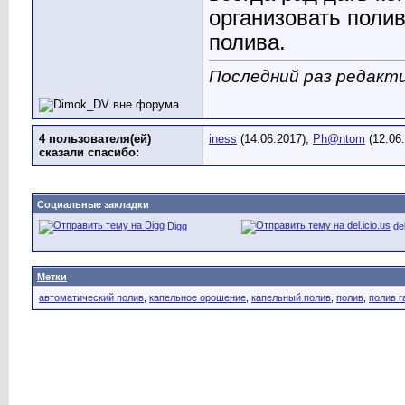
организовать полив
полива.
Последний раз редакти
4 пользователя(ей)
iness
(14.06.2017),
Ph@ntom
(12.06
сказали cпасибо:
Социальные закладки
Digg
del
Метки
автоматический полив
,
капельное орошение
,
капельный полив
,
полив
,
полив г