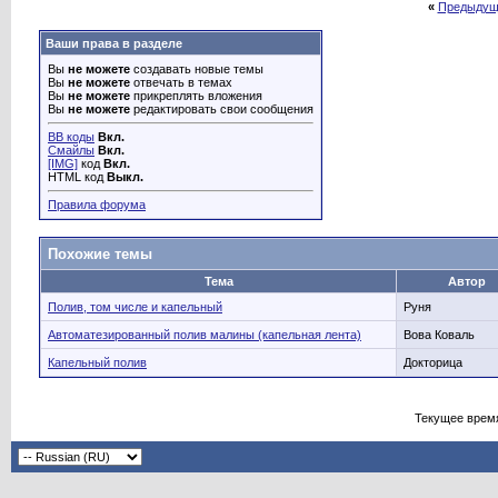
«
Предыдущ
Ваши права в разделе
Вы
не можете
создавать новые темы
Вы
не можете
отвечать в темах
Вы
не можете
прикреплять вложения
Вы
не можете
редактировать свои сообщения
BB коды
Вкл.
Смайлы
Вкл.
[IMG]
код
Вкл.
HTML код
Выкл.
Правила форума
Похожие темы
Тема
Автор
Полив, том числе и капельный
Руня
Автоматезированный полив малины (капельная лента)
Вова Коваль
Капельный полив
Докторица
Текущее врем