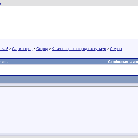
тках!
>
Сад и огород
>
Огород
>
Каталог сортов огородных культур
>
Огурцы
дарь
Сообщения за де