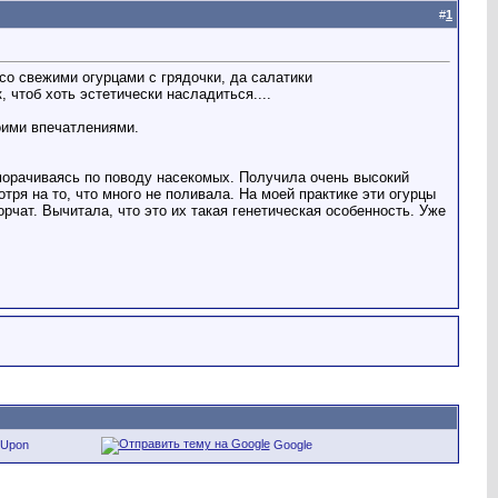
#
1
 со свежими огурцами с грядочки, да салатики
 чтоб хоть эстетически насладиться....
оими впечатлениями.
аморачиваясь по поводу насекомых. Получила очень высокий
тря на то, что много не поливала. На моей практике эти огурцы
чат. Вычитала, что это их такая генетическая особенность. Уже
eUpon
Google