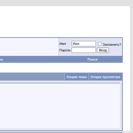
Имя
Запомнить?
Пароль
нь
Поиск
Опции темы
Опции просмотра