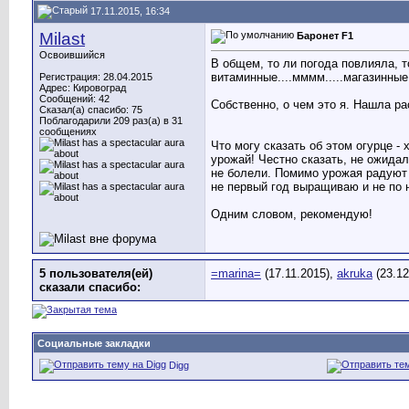
17.11.2015, 16:34
Milast
Баронет F1
Освоившийся
В общем, то ли погода повлияла, т
витаминные....мммм.....магазинные
Регистрация: 28.04.2015
Адрес: Кировоград
Сообщений: 42
Собственно, о чем это я. Нашла р
Сказал(а) спасибо: 75
Поблагодарили 209 раз(а) в 31
сообщениях
Что могу сказать об этом огурце 
урожай!
Честно сказать, не ожидала
не болели. Помимо урожая радуют 
не первый год выращиваю и не по 
Одним словом, рекомендую!
5 пользователя(ей)
=marina=
(17.11.2015),
akruka
(23.12
сказали cпасибо:
Социальные закладки
Digg