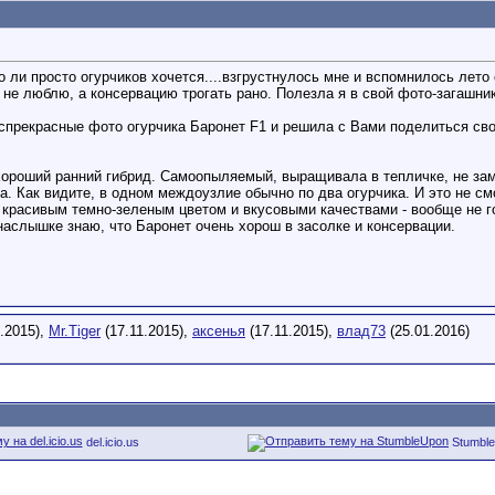
о ли просто огурчиков хочется....взгрустнулось мне и вспомнилось лето
 не люблю, а консервацию трогать рано. Полезла я в свой фото-загашник,
аспрекрасные фото огурчика Баронет F1 и решила с Вами поделиться св
- хороший ранний гибрид. Самоопыляемый, выращивала в тепличке, не з
. Как видите, в одном междоузлие обычно по два огурчика. И это не смо
красивым темно-зеленым цветом и вкусовыми качествами - вообще не гор
наслышке знаю, что Баронет очень хорош в засолке и консервации.
.2015),
Mr.Tiger
(17.11.2015),
аксенья
(17.11.2015),
влад73
(25.01.2016)
del.icio.us
Stumbl