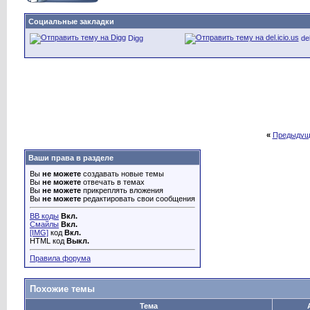
Социальные закладки
Digg
del
«
Предыдущ
Ваши права в разделе
Вы
не можете
создавать новые темы
Вы
не можете
отвечать в темах
Вы
не можете
прикреплять вложения
Вы
не можете
редактировать свои сообщения
BB коды
Вкл.
Смайлы
Вкл.
[IMG]
код
Вкл.
HTML код
Выкл.
Правила форума
Похожие темы
Тема