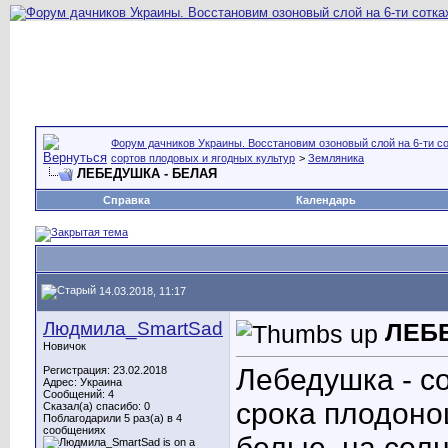
Форум дачников Украины. Восстановим озоновый слой на 6-ти со
сортов плодовых и ягодных культур
>
Земляника
ЛЕБЕДУШКА - БЕЛАЯ
Справка
Календарь
14.03.2018, 11:17
Людмила_SmartSad
ЛЕБ
Новичок
Лебедушка - с
Регистрация: 23.02.2018
Адрес: Украина
Сообщений: 4
срока плодоно
Сказал(а) спасибо: 0
Поблагодарили 5 раз(а) в 4
сообщениях
белые, на сол