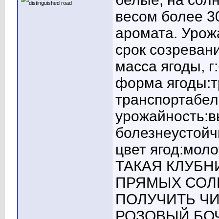
весом более 30
аромата. Урож
срок созреван
масса ягоды, г
форма ягоды:
транспортабел
урожайность:в
болезнеустойч
цвет ягод:мол
ТАКАЯ КЛУБН
ПРЯМЫХ СОЛН
ПОЛУЧИТЬ ЧИ
РОЗОВЫЙ БО