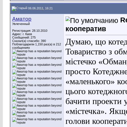
06.06.2011, 16:21
Аматор
R
Увлеченный
кооператив
Регистрация: 28.10.2010
Адрес: г. Киев
Сообщений: 275
Думаю,
щ
о
котед
Сказал(а) спасибо: 390
Поблагодарили 1,150 раз(а) в 212
сообщениях
Товариство з об
містечко «Обман
просто Котеджне
«маленького» ко
цього котеджного
бачити проекти 
«містечка». Якщ
голови кооперат