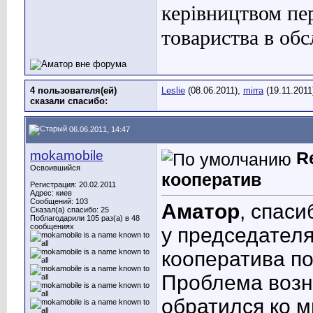
керівництвом пе
товариства в об
4 пользователя(ей)
Leslie
(08.06.2011),
mirra
(19.11.2011
сказали cпасибо:
06.06.2011, 14:47
mokamobile
R
Освоившийся
кооператив
Регистрация: 20.02.2011
Адрес: киев
Сообщений: 103
Аматор
, спаси
Сказал(а) спасибо: 25
Поблагодарили 105 раз(а) в 48
сообщениях
у председателя
кооператива п
Проблема возни
обратился ко м