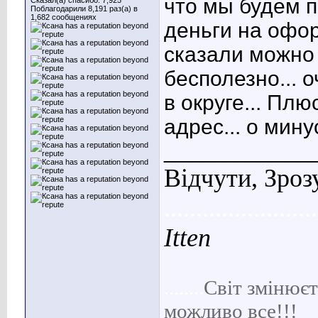
что мы будем п
Сказал(а) спасибо: 7,925
Поблагодарили 8,191 раз(а) в
1,682 сообщениях
деньги на офо
сказали можно 
бесполезно... 
в округе...
Плюс 
адрес... о мин
____________
Відчути, Зроз
........................
Itten
........
С
віт
змінюєть
можливо все!!!