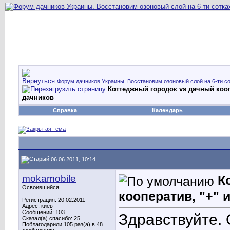
Форум дачников Украины. Восстановим озоновый слой на 6-ти со
Коттеджный городок vs дачный коопе
дачников
Справка
Календарь
06.06.2011, 10:14
mokamobile
К
Освоившийся
кооператив, "+" 
Регистрация: 20.02.2011
Адрес: киев
Сообщений: 103
Здравствуйте.
Сказал(а) спасибо: 25
Поблагодарили 105 раз(а) в 48