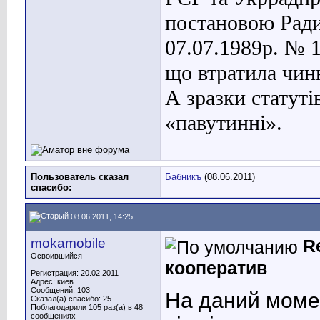
постановою Ради
07.07.1989р. № 
що втратила чинн
А зразки статуті
«павутинні».
Пользователь сказал
Бабникъ
(08.06.2011)
cпасибо:
08.06.2011, 14:25
mokamobile
R
Освоившийся
кооператив
Регистрация: 20.02.2011
Адрес: киев
Сообщений: 103
На даний момен
Сказал(а) спасибо: 25
Поблагодарили 105 раз(а) в 48
сообщениях