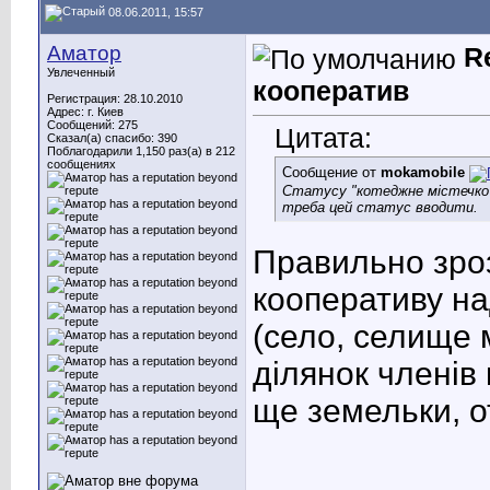
08.06.2011, 15:57
Аматор
R
Увлеченный
кооператив
Регистрация: 28.10.2010
Адрес: г. Киев
Сообщений: 275
Цитата:
Сказал(а) спасибо: 390
Поблагодарили 1,150 раз(а) в 212
сообщениях
Сообщение от
mokamobile
Статусу "котеджне містечко", 
треба цей статус вводити.
Правильно зро
кооперативу на
(село, селище м
ділянок членів
ще земельки, от