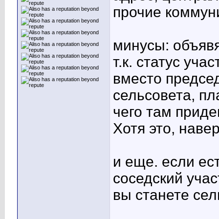
прочие коммун
минусы: объявя
т.к. статус уча
вместо председ
сельсовета, пл
чего там приде
Хотя это, наве
и еще. если ес
соседский участ
вы станете сел