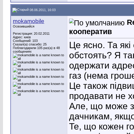
08.06.2011, 16:03
mokamobile
R
Освоившийся
кооператив
Регистрация: 20.02.2011
Адрес: киев
Сообщений: 103
Це ясно. Та які
Сказал(а) спасибо: 25
Поблагодарили 105 раз(а) в 48
сообщениях
обстоять? Я та
одержати адрес
газ (нема гроше
Це також підвищ
продавати не х
Але, що може 
дачникам, якщо
Те, що кожен г