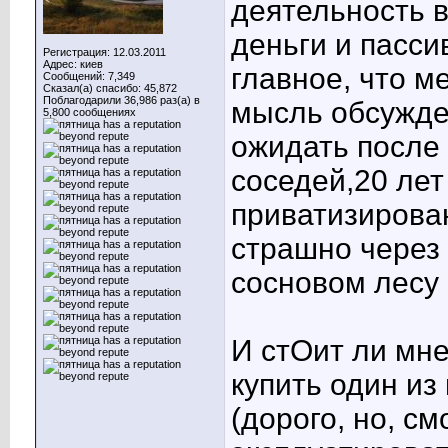
деятельность 
деньги и пасс
Регистрация: 12.03.2011
Адрес: киев
главное, что м
Сообщений: 7,349
Сказал(а) спасибо: 45,872
Поблагодарили 36,986 раз(а) в
мысль обсужден
5,800 сообщениях
ожидать после 
соседей,20 лет
приватизирова
страшно через 
сосновом лесу
И стОит ли мн
купить один из
(дорого, но, см