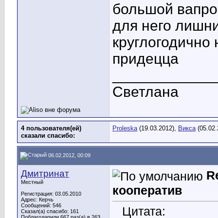
большой вапрос
для него лишний
круглогодично 
придецца
____________
Светлана
4 пользователя(ей)
Proleska
(19.03.2012),
Викса
(05.02.
сказали cпасибо:
06.02.2012, 00:09
Дмитринат
R
Местный
кооператив
Регистрация: 03.05.2010
Адрес: Керчь
Сообщений: 546
Цитата:
Сказал(а) спасибо: 161
Поблагодарили 667 раз(а) в 263