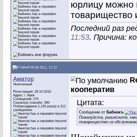
юрлицу можно 
товарищество 
Последний раз ре
11:53
. Причина: 
06.06.2011, 17:12
Аматор
R
Увлеченный
кооператив
Регистрация: 28.10.2010
Адрес: г. Киев
Сообщений: 275
Цитата:
Сказал(а) спасибо: 390
Поблагодарили 1,150 раз(а) в 212
сообщениях
Сообщение от
Бабникъ
Пожалуйста, разьясните, как
товарищество из обслуживаю