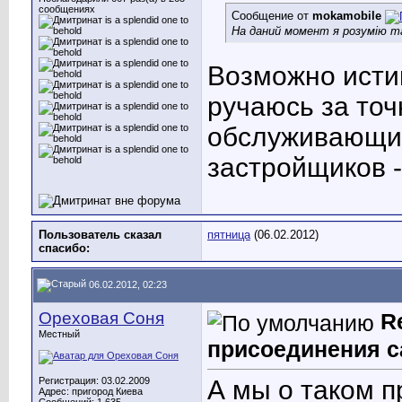
сообщениях
Сообщение от
mokamobile
На даний момент я розумію та
Возможно истин
ручаюсь за точ
обслуживающи
застройщиков - 
Пользователь сказал
пятница
(06.02.2012)
cпасибо:
06.02.2012, 02:23
Ореховая Соня
R
Местный
присоединения с
Регистрация: 03.02.2009
А мы о таком п
Адрес: пригород Киева