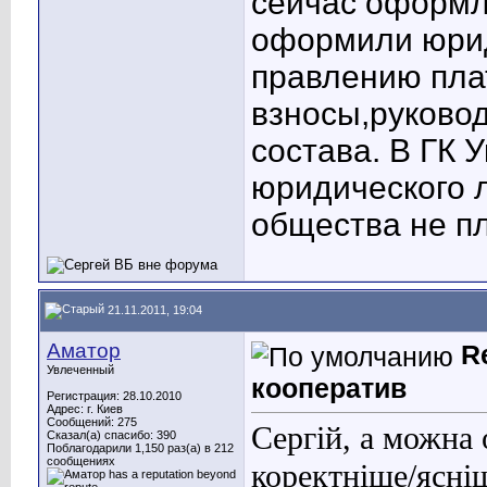
сейчас оформл
оформили юрид
правлению пла
взносы,руковод
состава. В ГК 
юридического 
общества не п
21.11.2011, 19:04
Аматор
R
Увлеченный
кооператив
Регистрация: 28.10.2010
Адрес: г. Киев
Сообщений: 275
Сергій, а можна 
Сказал(а) спасибо: 390
Поблагодарили 1,150 раз(а) в 212
сообщениях
коректніше/ясні