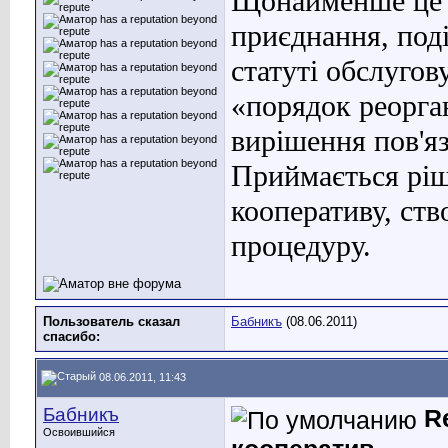
Щонайменше це м
приєднання, поді
статуті обслуго
«порядок реоргані
вирішення пов'я
Приймається ріш
кооперативу, ств
процедуру.
Пользователь сказал
Бабникъ
(08.06.2011)
cпасибо:
08.06.2011, 11:43
Бабникъ
R
Освоившийся