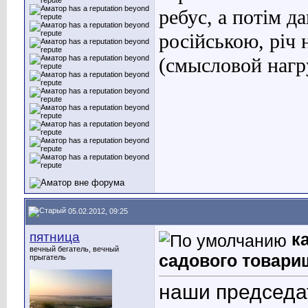
ребус, а потім д
російською, річ н
(с
мысл
овой нагр
05.02.2012, 09:25
пятница
к
вечный бегатель, вечный
садового товари
прыгатель
наши председа