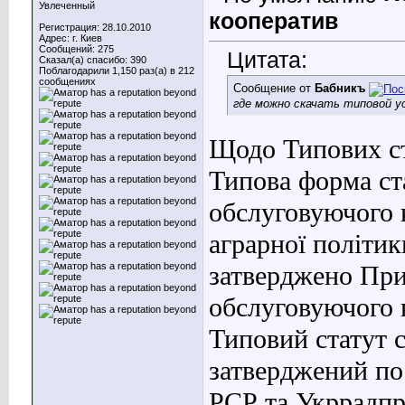
Увлеченный
кооператив
Регистрация: 28.10.2010
Адрес: г. Киев
Сообщений: 275
Цитата:
Сказал(а) спасибо: 390
Поблагодарили 1,150 раз(а) в 212
сообщениях
Сообщение от
Бабникъ
где можно скачать типовой 
Щодо Типових ста
Типова форма ст
обслуговуючого 
аграрної політик
затверджено При
обслуговуючого 
Типовий статут с
затверджений по
РСР та Укррадпр