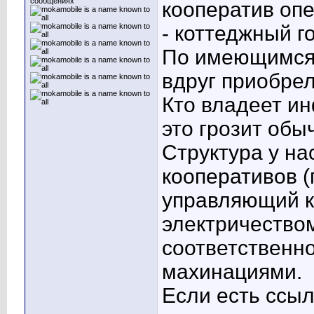
сообщениях
кооператив оп
- коттеджный г
По имеющимся 
вдруг приобрел
Кто владеет ин
это грозит об
Структура у на
кооперативов (
управляющий к
электричеством
соответственно
махинациями.
Если есть ссы