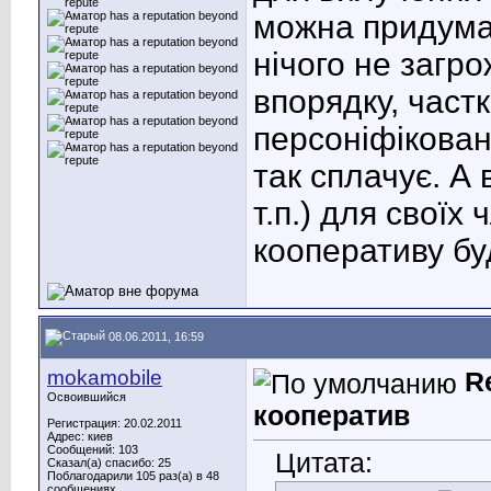
можна придума
нічого не загр
впорядку, част
персоніфікована,
так сплачує. А 
т.п.) для своїх
кооперативу бу
08.06.2011, 16:59
mokamobile
R
Освоившийся
кооператив
Регистрация: 20.02.2011
Адрес: киев
Сообщений: 103
Цитата:
Сказал(а) спасибо: 25
Поблагодарили 105 раз(а) в 48
сообщениях