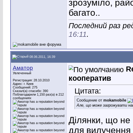
зрозуміло, рай
багато..
Последний раз ре
16:11
.
08.06.2011, 16:39
Аматор
R
Увлеченный
кооператив
Регистрация: 28.10.2010
Адрес: г. Киев
Сообщений: 275
Цитата:
Сказал(а) спасибо: 390
Поблагодарили 1,150 раз(а) в 212
сообщениях
Сообщение от
mokamobile
Але, що може загрожувати нам
Ділянки, що не
для вилучення 