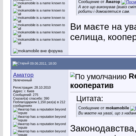
Сообщение от
Аматор
А все що виконував (вивіз смі
робити і домовлятися сам.
Ви маєте на ув
селища, коопер
09.06.2011, 18:00
Аматор
R
Увлеченный
кооператив
Регистрация: 28.10.2010
Адрес: г. Киев
Сообщений: 275
Цитата:
Сказал(а) спасибо: 390
Поблагодарили 1,150 раз(а) в 212
сообщениях
Сообщение от
mokamobile
Ви маєте на увазі, що з нада
Законодавства,