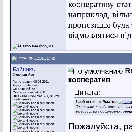
кооперативу стат
наприклад, вільн
пропозиція була 
відмовлятися від 
06.06.2011, 16:52
Бабникъ
R
Освоившийся
кооператив
Регистрация: 06.06.2011
Адрес: п.Мирное
Сообщений: 87
Цитата:
Сказал(а) спасибо: 11
Поблагодарили 302 раз(а) в 64
сообщениях
Сообщение от
Аматор
За останні часи багато садових 
товариства в обслуговуючі кооп
Пожалуйста, ра