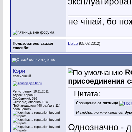
эксплуатироват
____________
не чіпай, бо п
Пользователь сказал
Belco
(05.02.2012)
cпасибо:
05.02.2012, 09:55
Кэри
R
Увлеченный
присоединения с
Регистрация: 19.11.2011
Цитата:
Адрес: Херсон
Сообщений: 326
Сказал(а) спасибо: 614
Сообщение от
пятница
Поблагодарили 440 раз(а) в 114
сообщениях
И стОит ли мне хотя бы
ду
Однозначно - д