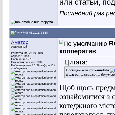
или статьи, по
Последний раз ред
06.06.2011, 14:38
Аматор
R
Увлеченный
кооператив
Регистрация: 28.10.2010
Адрес: г. Киев
Сообщений: 275
Цитата:
Сказал(а) спасибо: 390
Поблагодарили 1,150 раз(а) в 212
сообщениях
Сообщение от
mokamobile
Если есть ссылки на докумен
Щоб щось предме
ознайомитися з 
котеджного місте
передавалося, п