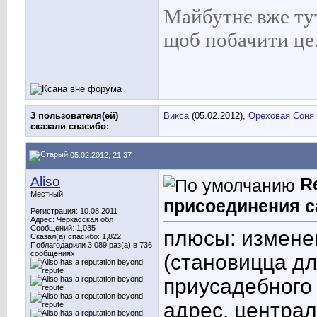
Майбутнє вже тут 
щоб побачити це
3 пользователя(ей)
Викса
(05.02.2012),
Ореховая Соня
сказали cпасибо:
05.02.2012, 21:37
Aliso
R
Местный
присоединения с
Регистрация: 10.08.2011
Адрес: Черкасская обл
Сообщений: 1,035
плюсы: измене
Сказал(а) спасибо: 1,822
Поблагодарили 3,089 раз(а) в 736
сообщениях
(становицца дл
приусадебного 
адрес, центра