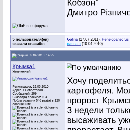
Кобзон"
Дмитро Різниче
5 пользователя(ей)
Galina
(17.07.2011),
Penelopanecrus
сказали cпасибо:
елена.п
(10.04.2010)
09.04.2010, 14:25
Крымка1
Увлеченный
Хочу поделить
Регистрация: 15.03.2010
картофеля. Мо
Адрес: г.Севастополь
Сообщений: 299
Сказал(а) спасибо: 104
пророст Крымск
Поблагодарили 546 раз(а) в 120
сообщениях
3 недели тольк
высаживать уже
прорастает. Ви