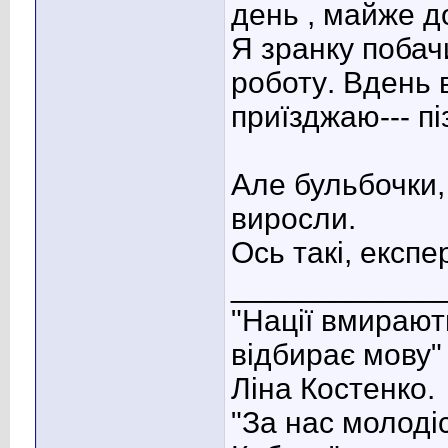
день , майже до
Я зранку побач
роботу
. Вдень 
приїзджаю--- пі
Але бульбочки,
виросли.
Ось такі, експ
____________
"Нації вмирають
відбирає мову"
Ліна Костенко.
"За нас молодіс