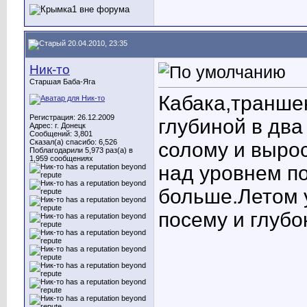
20.04.2010, 23:35
Ник-то
Старшая Баба-Яга
Кабака,транше
Регистрация: 26.12.2009
глубиной в два
Адрес: г. Донецк
Сообщений: 3,801
Сказал(а) спасибо: 6,526
солому и выро
Поблагодарили 5,973 раз(а) в
1,959 сообщениях
над уровнем по
больше.Летом у
посему и глубо