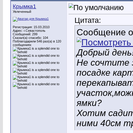
Крымка1
Увлеченный
Цитата:
Регистрация: 15.03.2010
Сообщение 
Адрес: г.Севастополь
Сообщений: 299
Сказал(а) спасибо: 104
Поблагодарили 546 раз(а) в 120
сообщениях
Добрый день!
Не сочтите 
посадке кар
перекапыват
участок,мож
ямки?
Хотим садит
ними 40см т