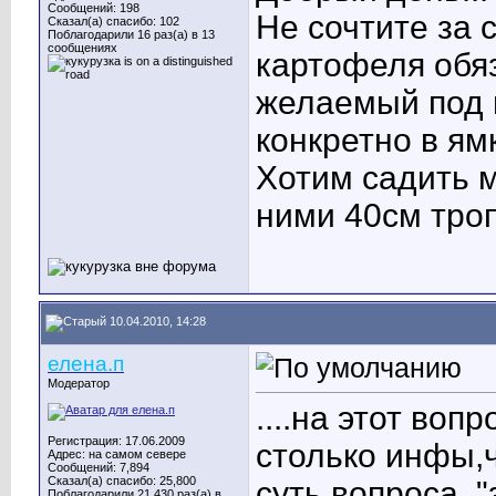
Сообщений: 198
Не сочтите за 
Сказал(а) спасибо: 102
Поблагодарили 16 раз(а) в 13
сообщениях
картофеля обя
желаемый под 
конкретно в ям
Хотим садить 
ними 40см тро
10.04.2010, 14:28
елена.п
Модератор
....на этот воп
Регистрация: 17.06.2009
столько инфы
,
Адрес: на самом севере
Сообщений: 7,894
Сказал(а) спасибо: 25,800
суть вопроса, 
Поблагодарили 21,430 раз(а) в