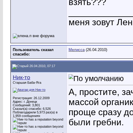
взять
???
____________
меня зовут Лен
Пользователь сказал
Мелисса
(26.04.2010)
cпасибо:
26.04.2010, 07:17
Ник-то
Старшая Баба-Яга
А, простите, з
Регистрация: 26.12.2009
массой органик
Адрес: г. Донецк
Сообщений: 3,801
Сказал(а) спасибо: 6,526
проще сразу до
Поблагодарили 5,973 раз(а) в
1,959 сообщениях
были гребни.