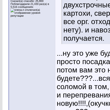
Сказал(а) спасибо: 25,800
двухстрочные
Поблагодарили 21,430 раз(а) в
5,516 сообщениях
картохи, све
все орг. отх
нету). и наво
получается.
...ну это уже б
просто посадка
потом вам это 
будете???...вс
соломой в том,
и перепревани
новую!!!!,(окуч