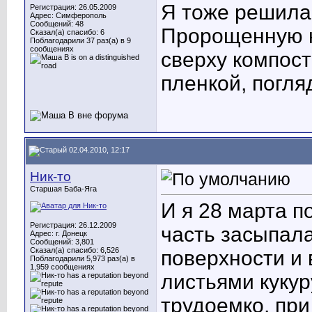
Я тоже решилас
Регистрация: 26.05.2009
Адрес: Симферополь
Сообщений: 48
Пророщенную к
Сказал(а) спасибо: 6
Поблагодарили 37 раз(а) в 9
сообщениях
сверху компост
пленкой, погля
02.04.2010, 12:17
Ник-то
Старшая Баба-Яга
И я 28 марта п
Регистрация: 26.12.2009
часть засыпала
Адрес: г. Донецк
Сообщений: 3,801
Сказал(а) спасибо: 6,526
поверхности и
Поблагодарили 5,973 раз(а) в
1,959 сообщениях
листьями кукур
трудоемко, пр