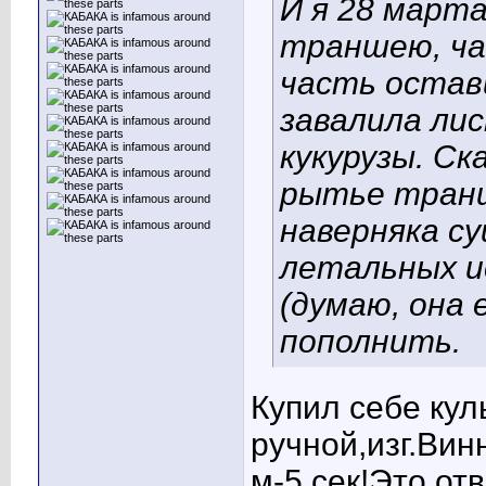
И я 28 март
траншею, ча
часть остав
завалила ли
кукурузы. Ск
рытье транш
наверняка с
летальных и
(думаю, она 
пополнить.
Купил себе кул
ручной,изг.Вин
м-5 сек!Это от