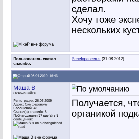
сделал.
Хочу тоже эксп
нескольких кус
Пользователь сказал
Penelopanecrus
(31.08.2012)
cпасибо:
08.04.2010, 16:43
Маша В
Освоившийся
Получается, чт
Регистрация: 26.05.2009
Адрес: Симферополь
Сообщений: 48
органикой подк
Сказал(а) спасибо: 6
Поблагодарили 37 раз(а) в 9
сообщениях