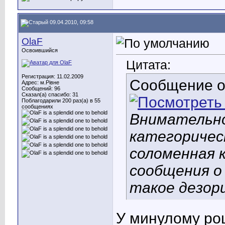
09.04.2010, 09:58
OlaF
Освоившийся
Цитата:
Регистрация: 11.02.2009
Сообщение 
Адрес: м.Рівне
Сообщений: 96
Сказал(а) спасибо: 31
Поблагодарили 200 раз(а) в 55
сообщениях
Внимательн
категоричес
соломенная 
сообщения о 
такое дезори
У минулому роц