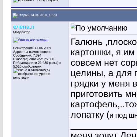
14.04.2010, 13:23
елена.п
Модератор
Галюнь ,плоско
Регистрация: 17.06.2009
картошки, я им
Адрес: на самом севере
Сообщений: 7,894
Сказал(а) спасибо: 25,800
совсем нет сорн
Поблагодарили 21,430 раз(а) в
5,516 сообщениях
целины, а для 
грядки у меня 
приготовить мн
картофель,..т
лопатку (
и под ш
____________
меня зовут Лен