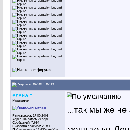
26.04.2010, 07:19
елена.п
Модератор
...так мы же н
Регистрация: 17.06.2009
____________
Адрес: на самом севере
Сообщений: 7,894
Сказал(а) спасибо: 25,800
меня зовут Лен
Поблагодарили 21,430 раз(а) в