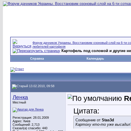
Форум дачников Украины. Восстановим озоновый слой на 6-ти со
любителей картофеля
Картофель под соломой и другие 
Справка
Календарь
13.02.2010, 09:58
Ленка
R
Местный
Цитата:
Регистрация: 28.01.2009
Сообщение от
Stas3d
Адрес: Киев
Картоху кто-то уже высадил
Сообщений: 2,713
Сказал(а) спасибо: 440