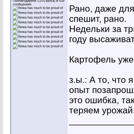
Поблагодарили 1,070 раз(а) в 418
сообщениях
Рано, даже для
спешит, рано.
Недельки за тр
году высаживат
Картофель уже 
з.ы.: А то, что
опыт позапрошл
это ошибка, та
теряем урожай
____________