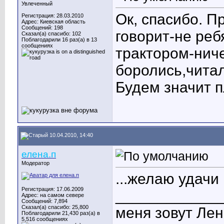
Увлеченный
Ок, спасибо. П
Регистрация: 28.03.2010
Адрес: Киевская область
Сообщений: 198
говорит-не реб
Сказал(а) спасибо: 102
Поблагодарили 16 раз(а) в 13
сообщениях
трактором-ниче
боролись,читал
Будем значит п
10.04.2010, 14:40
елена.п
Модератор
...желаю удачи
Регистрация: 17.06.2009
____________
Адрес: на самом севере
Сообщений: 7,894
Сказал(а) спасибо: 25,800
меня зовут Лен
Поблагодарили 21,430 раз(а) в
5,516 сообщениях