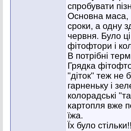
спробувати пізн
Основна маса, 
сроки, а одну 
червня. Було ці
фітофтори і ко
В потрібні терм
Грядка фітофт
"діток" теж не 
гарненьку і зе
колорадські "т
картопля вже по
їжа
.
Їх було стільки!