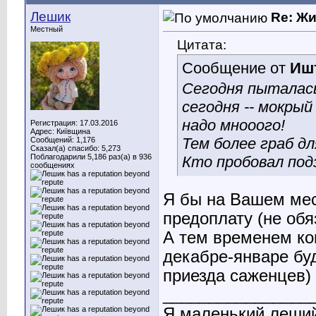
Лешик
Re: Ж
Местный
Цитата:
Сообщение от
Иш
Сегодня пыталась
сегодня -- мокрый
надо мнооого!
Регистрация: 17.03.2016
Адрес: Київщина
Тем более граб дл
Сообщений: 1,176
Сказал(а) спасибо: 5,273
Поблагодарили 5,186 раз(а) в 936
Кто пробовал по
сообщениях
Я бы на Вашем мес
предоплату (не обя
А тем временем ко
декабре-январе буд
приезда саженцев)
________________
Я маленький леший