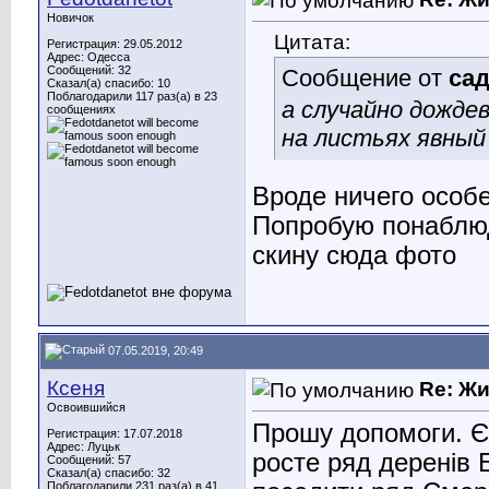
Новичок
Цитата:
Регистрация: 29.05.2012
Адрес: Одесса
Сообщений: 32
Сообщение от
са
Сказал(а) спасибо: 10
Поблагодарили 117 раз(а) в 23
а случайно дожде
сообщениях
на листьях явный
Вроде ничего особе
Попробую понаблюд
скину сюда фото
07.05.2019, 20:49
Ксеня
Re: Ж
Освоившийся
Прошу допомоги. Є
Регистрация: 17.07.2018
Адрес: Луцьк
росте ряд деренів 
Сообщений: 57
Сказал(а) спасибо: 32
Поблагодарили 231 раз(а) в 41