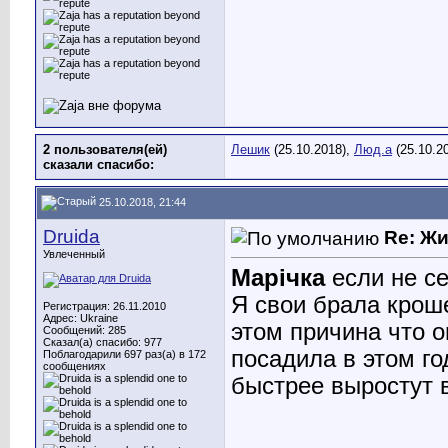
2 пользователя(ей)
Лешик
(25.10.2018),
Люд.а
(25.10.2
сказали cпасибо:
25.10.2018, 21:44
Druida
Re: Ж
Увлеченный
Марічка
если не се
Я свои брала крош
Регистрация: 26.11.2010
Адрес: Ukraine
этом причина что о
Сообщений: 285
Сказал(а) спасибо: 977
посадила в этом го
Поблагодарили 697 раз(а) в 172
сообщениях
быстрее выростут 