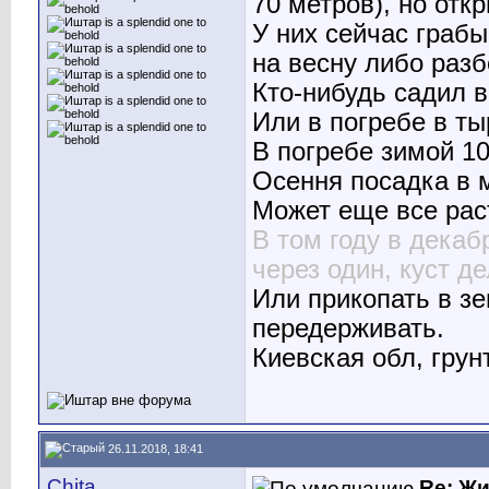
70 метров), но отк
У них сейчас грабы
на весну либо разб
Кто-нибудь садил в
Или в погребе в т
В погребе зимой 10
Осення посадка в 
Может еще все рас
В том году в дека
через один, куст д
Или прикопать в з
передерживать.
Киевская обл, грунт
26.11.2018, 18:41
Chita
Re: Ж