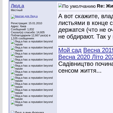
Люд.а
Re: Ж
Местный
А вот скажите, вла
листьями в конце с
Регистрация: 15.01.2010
Адрес: Киев
держатся (что не о
Сообщений: 1,832
Сказал(а) спасибо: 14,605
не обдирают. Так у
Поблагодарили 12,667 раз(а) в
1,535 сообщениях
________________
Мой сад
Весна 201
Весна 2020
Літо 20
Садівництво почина
сенсом життя...