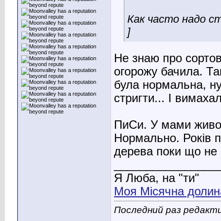
Как часто надо с
]
Не знаю про сортові
огорожу бачила. Так
була нормальна, н
стригти... І вимаха
ПиСи. У мами живоп
Нормально. Років п
дерева поки що не 
________________
Я Люба, на "ти"
Моя Місячна долин
Последний раз редакти