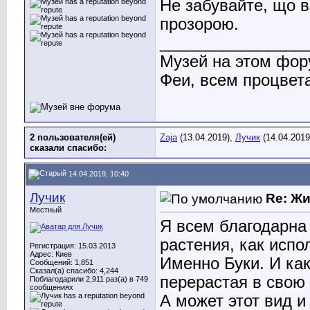
Не забувайте, що в
прозорою.
________________
Музей на этом фор
Феи, всем процвет
2 пользователя(ей)
Zaja
(13.04.2019),
Лучик
(14.04.2019
сказали cпасибо:
14.04.2019, 10:40
Лучик
Re: Ж
Местный
Я всем благодарна
растения, как исп
Регистрация: 15.03.2013
Адрес: Киев
Именно Буки. И как
Сообщений: 1,851
Сказал(а) спасибо: 4,244
перерастая в свою
Поблагодарили 2,911 раз(а) в 749
сообщениях
А может этот вид и