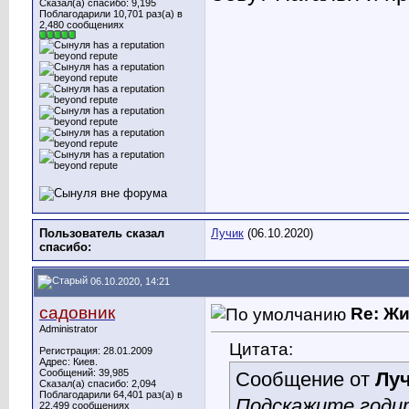
Сказал(а) спасибо: 9,195
Поблагодарили 10,701 раз(а) в
2,480 сообщениях
Пользователь сказал
Лучик
(06.10.2020)
cпасибо:
06.10.2020, 14:21
садовник
Re: Ж
Administrator
Цитата:
Регистрация: 28.01.2009
Адрес: Киев.
Сообщений: 39,985
Сообщение от
Лу
Сказал(а) спасибо: 2,094
Поблагодарили 64,401 раз(а) в
Подскажите годи
22,499 сообщениях