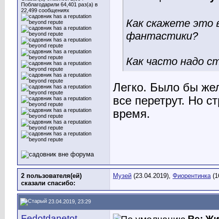
Поблагодарили 64,401 раз(а) в
22,499 сообщениях
Как скажете это 
фантастики?
Как часто надо ст
Легко. Было бы жел
все перетрут. Но с
время.
2 пользователя(ей)
Музей
(23.04.2019),
Фиорентинка
(1
сказали cпасибо:
23.04.2019, 23:29
Fedotdanetot
Re: Ж