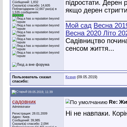
підростати. Дерен 
Сообщений: 1,832
Сказал(а) спасибо: 14,605
якщо дерен стригти
Поблагодарили 12,667 раз(а) в
1,535 сообщениях
________________
Мой сад
Весна 201
Весна 2020
Літо 20
Садівництво почина
сенсом життя...
Пользователь сказал
Ксеня
(09.05.2019)
cпасибо:
09.05.2019, 11:39
садовник
Re: Ж
Administrator
Ні не навпаки. Корі
Регистрация: 28.01.2009
Адрес: Киев.
Сообщений: 39,985
Сказал(а) спасибо: 2,094