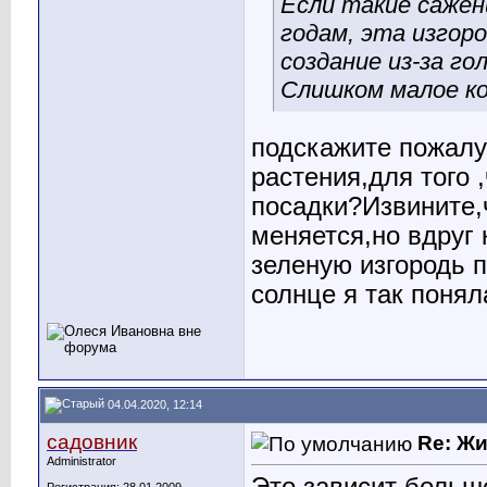
Если такие саженц
годам, эта изгор
создание из-за го
Слишком малое к
подскажите пожалу
растения,для того 
посадки?Извините,
меняется,но вдруг 
зеленую изгородь 
солнце я так понял
04.04.2020, 12:14
садовник
Re: Ж
Administrator
Это зависит больш