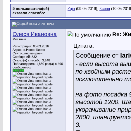
5 пользователя(ей)
Zaja
(09.05.2019),
Ксеня
(10.05.2019
сказали cпасибо:
04.04.2020, 10:41
Олеся Ивановна
Re: Ж
Местный
Цитата:
Регистрация: 05.03.2016
Адрес: с.Новое Киево-
Святошинский раен
Сообщение от
lar
Сообщений: 832
Сказал(а) спасибо: 3,148
- если высота выш
Поблагодарили 1,850 раз(а) в 496
сообщениях
по хвойным расте
исключительно то
на фото посадка 
высотой 1200. Ша
укорачивание при
2800, планируется
3.