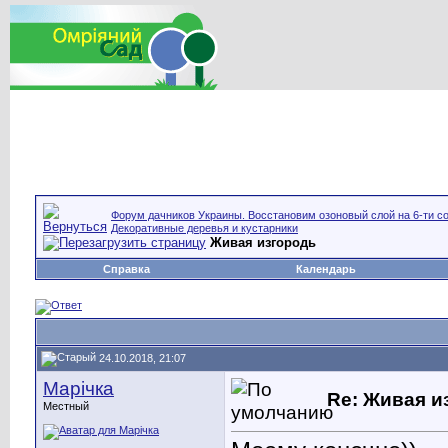
Форум дачников Украины. Восстановим озоновый слой на 6-ти со
Декоративные деревья и кустарники
Живая изгородь
Справка
Календарь
24.10.2018, 21:07
Марічка
Re: Живая и
Местный