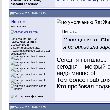
2 пользователя(ей)
Иштар
(26.11.2018),
Лешик
(26.11.2
сказали cпасибо:
26.11.2018, 19:13
Иштар
Re: Ж
Увлеченный
Цитата:
Сообщение от
Chi
Регистрация: 10.10.2015
Адрес: Киев-Шпитьки
Сообщений: 137
я би висадила зар
Сказал(а) спасибо: 211
Поблагодарили 525 раз(а) в 111
сообщениях
Сегодня пыталась к
сегодня -- мокрый с
надо мнооого!
Тем более граб для
Кто пробовал подз
26.11.2018, 20:05