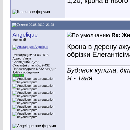
1,20, крона в нього
09.05.2019, 21:28
Angelique
Re: Ж
Местный
Крона в дерену аж
обрізки Елегантісі
Регистрация: 31.03.2013
Адрес: Львів
________________
Сообщений: 2,252
Сказал(а) спасибо: 9,432
Будинок купила, ді
Поблагодарили 6,532 раз(а) в
1,477 сообщениях
Я - Таня