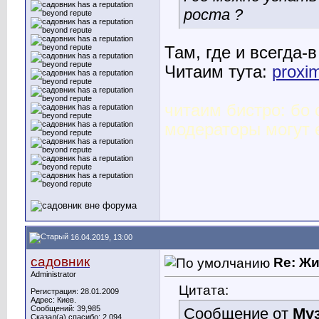
роста ?
Там, где и всегда-в
Читаим тута:
proxim
читаим бистро: бо
модераторы могут 
16.04.2019, 13:00
садовник
Re: Ж
Administrator
Цитата:
Регистрация: 28.01.2009
Адрес: Киев.
Сообщений: 39,985
Сообщение от
Му
Сказал(а) спасибо: 2,094