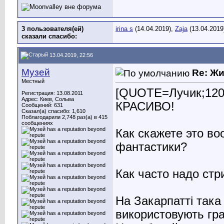
3 пользователя(ей)
irina s
(14.04.2019),
Zaja
(13.04.2019
сказали cпасибо:
13.04.2019, 22:56
Музей
Re: Ж
Местный
[QUOTE=Лучик;1200
Регистрация: 13.08.2011
Адрес: Киев, Сольва
КРАСИВО!
Сообщений: 631
Сказал(а) спасибо: 1,610
Поблагодарили 2,748 раз(а) в 415
сообщениях
Как скажете это в
фантастики?
Как часто надо ст
На Закарпатті така
використовують гра