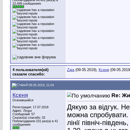
Поблагодарили 64,401 раз(а) в
22,499 сообщениях
4 пользователя(ей)
Zaja
(09.05.2019),
Ксеня
(09.05.2019
сказали cпасибо:
09.05.2019, 21:04
Ксеня
Re: Ж
Освоившийся
Дякую за відгук. Н
Регистрация: 17.07.2018
Адрес: Луцьк
можна спробувати. 
Сообщений: 57
Сказал(а) спасибо: 32
лінії північ-півден
Поблагодарили 231 раз(а) в 41
сообщениях