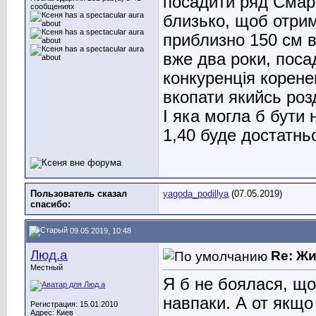
посадити ряд Смар
сообщениях
близько, щоб отри
приблизно 150 см в
вже два роки, поса
конкуренція корене
вкопати якийсь роз
І яка могла б бути
1,40 буде достатнь
Пользователь сказал
yagoda_podillya
(07.05.2019)
cпасибо:
09.05.2019, 10:48
Люд.а
Re: Ж
Местный
Я б не боялася, що
навпаки. А от якщо 
Регистрация: 15.01.2010
Адрес: Киев