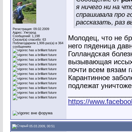
я ничего ни на что
спрашивала про г
рассказать, раз в
Регистрация: 09.02.2009
Адрес: Ужгород
Молодец, что не бр
Сообщений: 1,198
Сказал(а) спасибо: 63
Поблагодарили 1,906 раз(а) в 364
него пяденица дав
сообщениях
Голландская болезн
вызывающая иссыха
почти всем вязам 
Карантинное забол
подлежат уничтожен
________________
https://www.faceboo
05.03.2009, 00:51