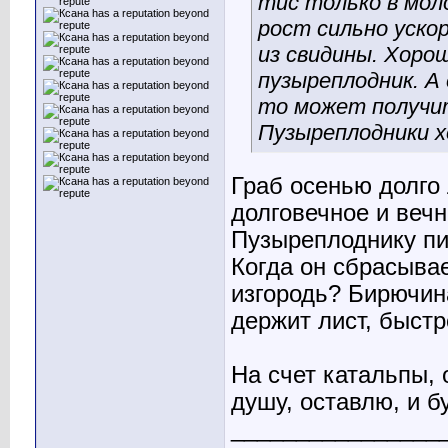
тис только в мо
рост сильно уско
из свидины. Хоро
пузыреплодник. А 
то может получит
Пузыреплодники 
Граб осенью долго 
долговечное и вечн
Пузыреплоднику п
Когда он сбрасывае
изгородь? Бирючина
держит лист, быстр
На счет катальпы, 
душу, оставлю, и б
________________