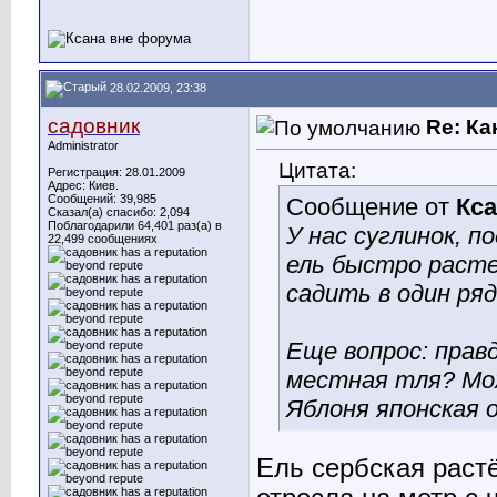
28.02.2009, 23:38
садовник
Re: Ка
Administrator
Цитата:
Регистрация: 28.01.2009
Адрес: Киев.
Сообщений: 39,985
Сообщение от
Кс
Сказал(а) спасибо: 2,094
Поблагодарили 64,401 раз(а) в
У нас суглинок, п
22,499 сообщениях
ель быстро расте
садить в один ряд
Еще вопрос: прав
местная тля? Мо
Яблоня японская 
Ель сербская растё