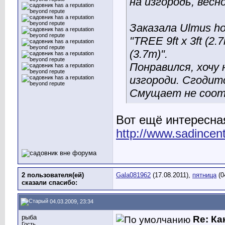
на изгородь, весн
Заказала Ulmus hol
"TREE 9ft x 3ft (2.7
(3.7m)".
Понравился, хочу 
изгороди. Сгодит
Смущает не соот
Вот ещё интересная
http://www.sadincent
2 пользователя(ей)
Gala081962
(17.08.2011),
пятница
(0
сказали cпасибо:
04.03.2009, 23:34
рыба
Re: Ка
Гость