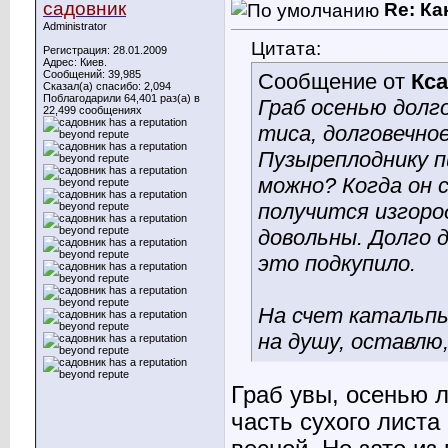
садовник
Re: Ка
Administrator
Цитата:
Регистрация: 28.01.2009
Адрес: Киев.
Сообщений: 39,985
Сообщение от
Кс
Сказал(а) спасибо: 2,094
Поблагодарили 64,401 раз(а) в
Граб осенью долг
22,499 сообщениях
тиса, долговечное
Пузыреплоднику 
можно? Когда он 
получится изгоро
довольны. Долго 
это подкупило.
На счет катальпы
на душу, оставлю
Граб увы, осенью 
часть сухого листа