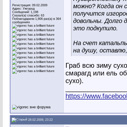
можно? Когда он 
Регистрация: 09.02.2009
Адрес: Ужгород
получится изгоро
Сообщений: 1,198
Сказал(а) спасибо: 63
Поблагодарили 1,906 раз(а) в 364
довольны. Долго 
сообщениях
это подкупило.
На счет катальпы
на душу, оставлю
Граб всю зиму сухо
смарагд или ель об
сухо).
________________
https://www.faceboo
28.02.2009, 23:22