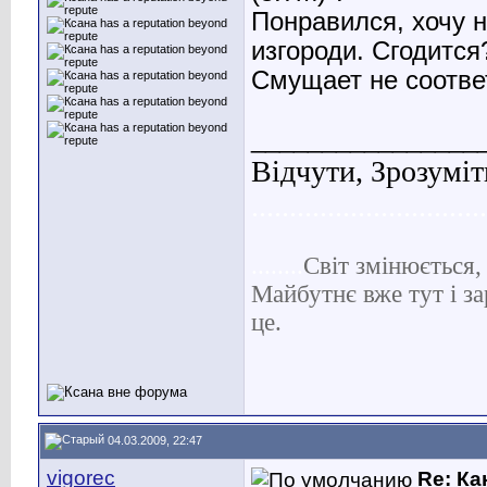
Понравился, хочу н
изгороди. Сгодится
Смущает не соотве
________________
Відчути, Зрозуміт
...............................
........
С
віт
змінюється, 
Майбутнє вже тут і за
це.
04.03.2009, 22:47
vigorec
Re: Ка