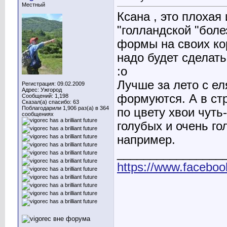
Местный
Ксана , это плохая
"голландской "бол
формы на своих кор
надо будет сделать
:o
Лучше за лето с е
Регистрация: 09.02.2009
Адрес: Ужгород
формуются. А в стр
Сообщений: 1,198
Сказал(а) спасибо: 63
Поблагодарили 1,906 раз(а) в 364
по цвету хвои чуть
сообщениях
голубых и очень го
например.
________________
https://www.faceboo