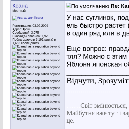
Ксана
Re: Ка
Местный
У нас суглинок, по
ель быстро растет 
Регистрация: 03.02.2009
Адрес: Ірпінь
в один ряд или в д
Сообщений: 3,075
Сказал(а) спасибо: 7,925
Поблагодарили 8,191 раз(а) в
1,682 сообщениях
Еще вопрос: правд
тля? Можно с этим
Яблоня японская о
________________
Відчути, Зрозуміт
...............................
........
С
віт
змінюється, 
Майбутнє вже тут і за
це.