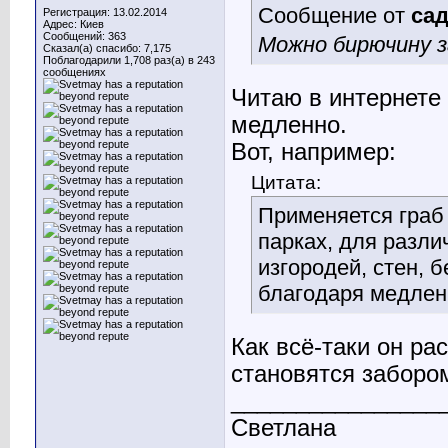
Сообщение от
са
Регистрация: 13.02.2014
Адрес: Киев
Сообщений: 363
Можно бирючину з
Сказал(а) спасибо: 7,175
Поблагодарили 1,708 раз(а) в 243
сообщениях
Читаю в интернете 
медленно.
Вот, например:
Цитата:
Применяется граб
парках, для разл
изгородей, стен, 
благодаря медленн
Как всё-таки он р
становятся заборо
________________
Светлана