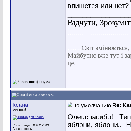
впишется или нет?
________________
Відчути, Зрозуміт
...............................
........
С
віт
змінюється, 
Майбутнє вже тут і за
це.
01.03.2009, 00:52
Ксана
Re: Ка
Местный
Олег,спасибо!
Теп
яблони, яблони...
Регистрация: 03.02.2009
Адрес: Ірпінь