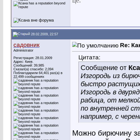
це.
28.02.2009, 22:57
садовник
Re: Ка
Administrator
Цитата:
Регистрация: 28.01.2009
Адрес: Киев.
Сообщений: 39,985
Сообщение от
Кс
Сказал(а) спасибо: 2,094
Поблагодарили 64,401 раз(а) в
Изгородь из бирюч
22,499 сообщениях
быстро растущих 
Изгородь в двуря
рабица, от мелко
по внутренней ст
например, с черен
Можно бирючину за