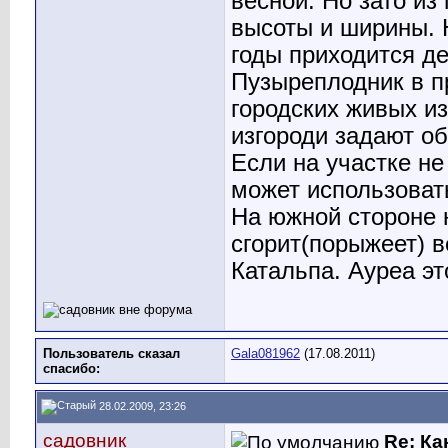
весной. Но зато из
высоты и ширины. 
годы приходится де
Пузыреплодник в п
городских живых из
изгороди задают об
Если на участке не
может использоват
На южной стороне н
сгорит(порыжеет) в
Катальпа. Ауреа э
Пользователь сказал
Gala081962
(17.08.2011)
cпасибо:
28.02.2009, 23:26
садовник
Re: Ка