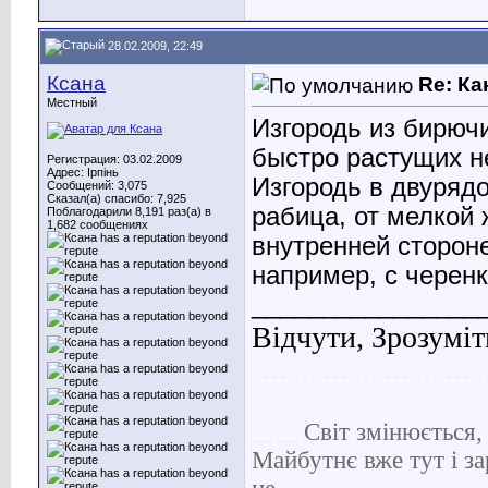
28.02.2009, 22:49
Ксана
Re: Ка
Местный
Изгородь из бирючи
быстро растущих не
Регистрация: 03.02.2009
Адрес: Ірпінь
Изгородь в двуряд
Сообщений: 3,075
Сказал(а) спасибо: 7,925
рабица, от мелкой
Поблагодарили 8,191 раз(а) в
1,682 сообщениях
внутренней сторон
например, с черенк
________________
Відчути, Зрозуміт
...............................
........
С
віт
змінюється, 
Майбутнє вже тут і за