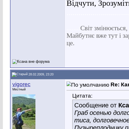
Відчути, Зрозуміт
...............................
........
С
віт
змінюється, 
Майбутнє вже тут і за
це.
28.02.2009, 23:20
vigorec
Re: Ка
Местный
Цитата:
Сообщение от
Кс
Граб осенью долг
тиса, долговечное
Пузыреплоднику 