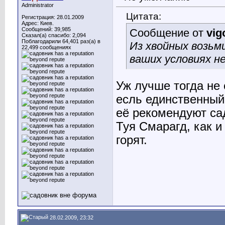
Administrator
Цитата:
Регистрация: 28.01.2009
Адрес: Киев.
Сообщений: 39,985
Сообщение от
vig
Сказал(а) спасибо: 2,094
Поблагодарили 64,401 раз(а) в
Из хвойных возьми
22,499 сообщениях
ваших условиях не
Уж лучше тогда не
есль единственный
её рекомендуют са
Туя Смарагд, как и
горят.
28.02.2009, 23:32