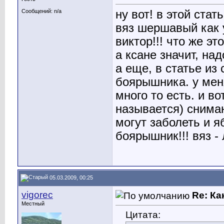
ну вот! в этой ста
Сообщений: n/a
вяз шершавый как у
виктор!!! что же эт
а ксане значит, на
а еще, в статье из
боярышника. у меня
много то есть. и в
называется) снимаю
могут заболеть и я
боярышник!!! вяз -
05.03.2009, 00:25
vigorec
Re: Ка
Местный
Цитата: