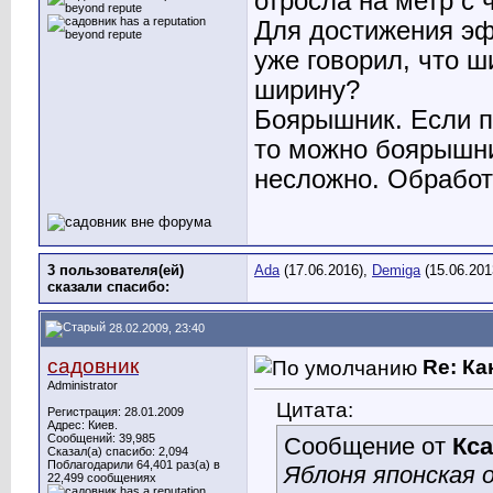
отросла на метр с 
Для достижения эф
уже говорил, что ш
ширину?
Боярышник. Если п
то можно боярышни
несложно. Обработ
3 пользователя(ей)
Ada
(17.06.2016),
Demiga
(15.06.201
сказали cпасибо:
28.02.2009, 23:40
садовник
Re: Ка
Administrator
Цитата:
Регистрация: 28.01.2009
Адрес: Киев.
Сообщений: 39,985
Сообщение от
Кс
Сказал(а) спасибо: 2,094
Поблагодарили 64,401 раз(а) в
Яблоня японская 
22,499 сообщениях