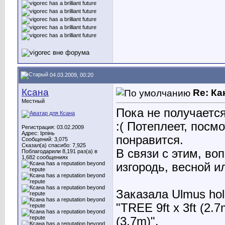
04.03.2009, 00:20
Ксана
Re: Ка
Местный
Пока не получается
:( Потеплеет, посм
Регистрация: 03.02.2009
Адрес: Ірпінь
понравится.
Сообщений: 3,075
Сказал(а) спасибо: 7,925
В связи с этим, во
Поблагодарили 8,191 раз(а) в
1,682 сообщениях
изгородь, весной и
Заказала Ulmus holl
"TREE 9ft x 3ft (2.7
(3.7m)".