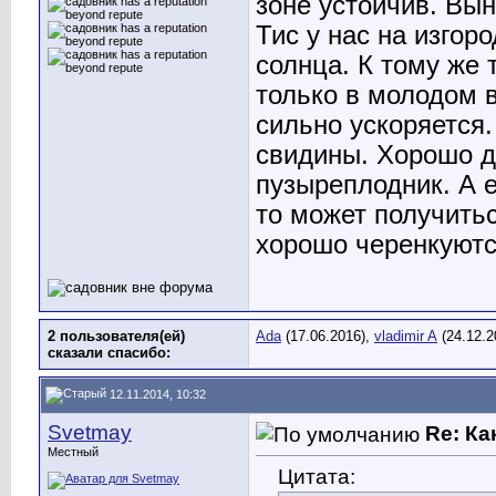
зоне устойчив. Вын
Тис у нас на изгоро
солнца. К тому же 
только в молодом 
сильно ускоряется.
свидины. Хорошо д
пузыреплодник. А 
то может получить
хорошо черенкуютс
2 пользователя(ей)
Ada
(17.06.2016),
vladimir A
(24.12.2
сказали cпасибо:
12.11.2014, 10:32
Svetmay
Re: Ка
Местный
Цитата: