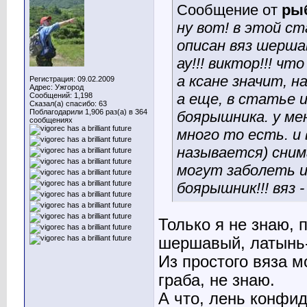
Сообщение от
ры
ну вот! в этой с
описан вяз шерша
ау!!! виктор!!! чт
а ксане значит, 
Регистрация: 09.02.2009
Адрес: Ужгород
а еще, в статье 
Сообщений: 1,198
Сказал(а) спасибо: 63
Поблагодарили 1,906 раз(а) в 364
боярышника. у мен
сообщениях
много то есть. и
называется) снима
могут заболеть и
боярышник!!! вяз -
Только я не знаю, 
шершавый, латынь-
Из простого вяза м
граба, не знаю.
А что, лень конфи