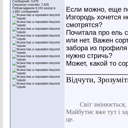
Сообщений: 3,075
Сказал(а) спасибо: 7,925
Если можно, еще п
Поблагодарили 8,191 раз(а) в
1,682 сообщениях
Изгородь хочется н
смотрятся?
Почитала про ель с
или нет. Важен сор
забора из профиля 
нужно стричь?
Может, какой то со
________________
Відчути, Зрозуміт
...............................
........
С
віт
змінюється, 
Майбутнє вже тут і за
це.