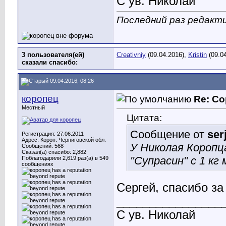
С ув. Николай
Последний раз редакти
3 пользователя(ей)
Creativniy
(09.04.2016),
Kristin
(09.0
сказали cпасибо:
09.04.2016, 08:26
коропец
Re: Со
Местный
Цитата:
Сообщение от
ser
Регистрация: 27.06.2011
Адрес: Короп. Черниговской обл.
У Николая Коропц
Сообщений: 568
Сказал(а) спасибо: 2,882
"Супрасин" с 1 кг
Поблагодарили 2,619 раз(а) в 549
сообщениях
Сергей, спасибо за
________________
С ув. Николай