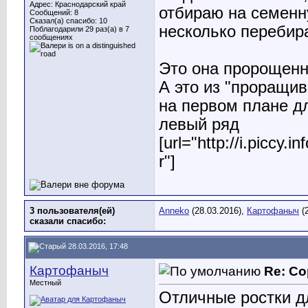
Адрес: Краснодарский край
отбираю на семенн
Сообщений: 8
Сказал(а) спасибо: 10
несколько перебир
Поблагодарили 29 раз(а) в 7
сообщениях
Это она пророщенн
А это из "проращив
на первом плане д
левый ряд
[url="http://i.piccy
r"]
3 пользователя(ей)
Anneko
(28.03.2016),
Картофаныч
(2
сказали cпасибо:
28.03.2016, 17:48
Картофаныч
Re: Со
Местный
Отличные ростки д