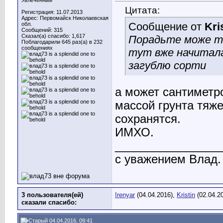
Увлеченный
Цитата:
Регистрация: 11.07.2013
Адрес: Первомайск Николаевская
Сообщение от
Kri
обл.
Сообщений: 315
Сказал(а) спасибо: 1,617
Порадьте може ті 
Поблагодарили 645 раз(а) в 232
сообщениях
тут вже начиталас
загублю сорти
а может сантиметро
массой грунта тяже
сохранятся.
ИМХО.
________________
с уважением Влад.
3 пользователя(ей)
Irenyar
(04.04.2016),
Kristin
(02.04.2
сказали cпасибо:
04.04.2016, 09:41