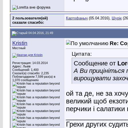
2 пользователя(ей)
Картофаныч
(05.04.2016),
Шурік
(26
сказали cпасибо:
04.04.2016, 21:49
Kristin
Re: Со
Местный
Цитата:
Сообщение от
Lor
Регистрация: 14.03.2014
Адрес: Львів
А Ви прицініться 
Сообщений: 1,400
Сказал(а) спасибо: 2,235
вирощувати захо
Поблагодарили 7,599 раз(а) в
1,070 сообщениях
ой та де, не за хоч
великий щоб екзоти
перчики і салатики
________________
Грехи других судит