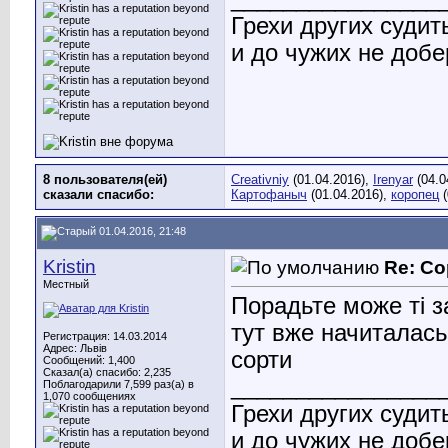
Грехи других судит
и до чужих не добе
8 пользователя(ей)
Creativniy
(01.04.2016),
Irenyar
(04.0
сказали cпасибо:
Картофаныч
(01.04.2016),
коропец
(
01.04.2016, 21:48
Kristin
Re: Со
Местный
Порадьте може ті з
тут вже начиталась
Регистрация: 14.03.2014
Адрес: Львів
сорти
Сообщений: 1,400
Сказал(а) спасибо: 2,235
________________
Поблагодарили 7,599 раз(а) в
1,070 сообщениях
Грехи других судит
и до чужих не добе