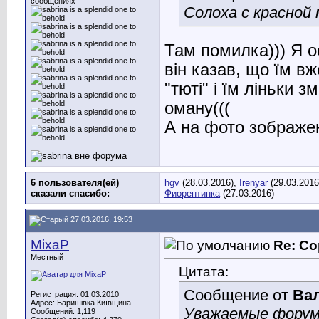
сообщениях
Солоха с красно
Там помилка))) Я о
він казав, що їм в
"тюті" і їм ліньки 
оману(((
А на фото зображен
6 пользователя(ей)
hgv
(28.03.2016),
Irenyar
(29.03.2016
сказали cпасибо:
Фиорентинка
(27.03.2016)
27.03.2016, 19:53
MixaP
Re: Со
Местный
Цитата:
Сообщение от
Ва
Регистрация: 01.03.2010
Адрес: Баришівка Київщина
Уважаемые форумч
Сообщений: 1,119