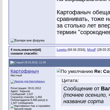
Картофаныч обещал
сравнивать, тоже н
за столько лет впе
термин "сорокоднев
4 пользователя(ей)
Loretta
(04.04.2016),
MixaP
(28.03.2
сказали cпасибо:
28.03.2016, 11:39
Картофаныч
Re: Со
Местный
Цитата:
Сообщение от
Ва
Регистрация: 28.01.2012
Адрес: Харьков
(точнее осенило,
Сообщений: 1,527
Сказал(а) спасибо: 1,492
название сорта
Поблагодарили 8,486 раз(а) в
1,447 сообщениях