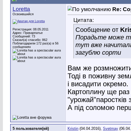
Loretta
Re: Со
Освоившийся
Цитата:
Сообщение от
Kri
Регистрация: 08.05.2011
Адрес: Прикарпатье
Порадьте може ті 
Сообщений: 73
Сказал(а) спасибо: 862
тут вже начиталас
Поблагодарили 172 раз(а) в 56
сообщениях
загублю сорти
Вам же розмножити
Тоді в поживну зем
і висадити окремо.
Картоплину ще раз 
"урожай"паростків 
А під соломою перш
5 пользователя(ей)
Kristin
(04.04.2016),
Svetmay
(06.04