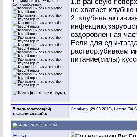
1.в раневую повер
Поблагодарили 8,486 раз(а) в
1,447 сообщениях
не хватает клубню 
2. клубень активиз
инфекцию,зарубцов
оздоровленная час
Если для еды-тогд
раствор,убиваем и
питание(силы) кусо
5 пользователя(ей)
Creativniy
(29.03.2016),
Loretta
(04.0
сказали cпасибо:
28.03.2016, 20:03
Елка
Re: Со