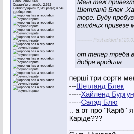
Мені теж привезл
Сообщений: 568
Сказал(а) спасибо: 2,882
Шетланд Блек ,Хай
Поблагодарили 2,619 раз(а) в 549
сообщениях
пюре. Буду пробув
вихідних привезе м
---------- Post added at 20:02
от тепер треба в
добре вродила.
перші три сорти ме
---
Шетланд Блек
-----
Хайленд Бургун
-----
Сэлэд Блю
.. а от про "Каріб"
Каріде???
________________