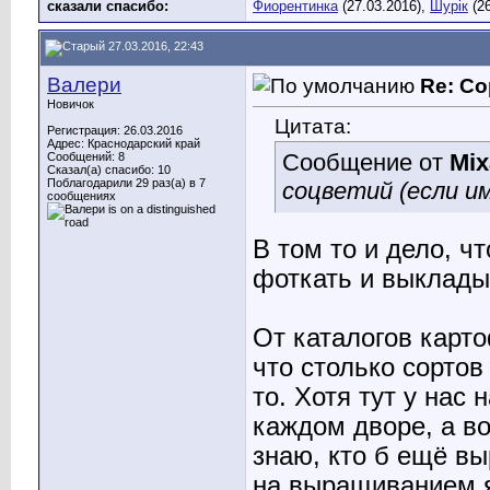
сказали cпасибо:
Фиорентинка
(27.03.2016),
Шурік
(26
27.03.2016, 22:43
Валери
Re: Со
Новичок
Цитата:
Регистрация: 26.03.2016
Адрес: Краснодарский край
Сообщение от
Mi
Сообщений: 8
Сказал(а) спасибо: 10
Поблагодарили 29 раз(а) в 7
соцветий (если и
сообщениях
В том то и дело, чт
фоткать и выкладыв
От каталогов карто
что столько сортов
то. Хотя тут у нас
каждом дворе, а во
знаю, кто б ещё в
на выращиванием я