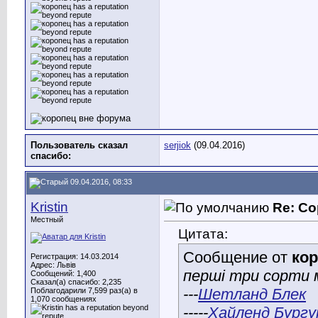
Пользователь сказал
serjiok
(09.04.2016)
cпасибо:
09.04.2016, 08:33
Kristin
Re: Со
Местный
Цитата:
Сообщение от
ко
Регистрация: 14.03.2014
Адрес: Львів
перші три сорти м
Сообщений: 1,400
Сказал(а) спасибо: 2,235
---
Шетланд Блек
Поблагодарили 7,599 раз(а) в
1,070 сообщениях
-----
Хайленд Бургу