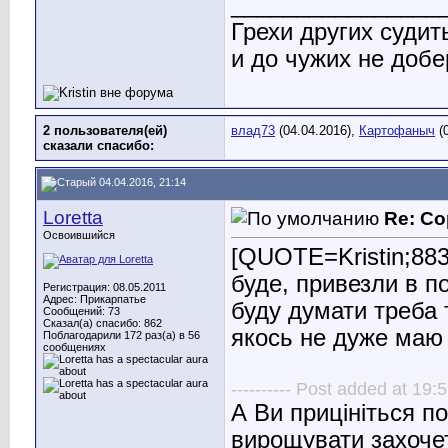
________________
Грехи других судит
и до чужих не добе
2 пользователя(ей)
влад73
(04.04.2016),
Картофаныч
(0
сказали cпасибо:
04.04.2016, 21:14
Loretta
Re: Со
Освоившийся
[QUOTE=Kristin;88
буде, привезли в по
Регистрация: 08.05.2011
Адрес: Прикарпатье
буду думати треба 
Сообщений: 73
Сказал(а) спасибо: 862
якось не дуже маю
Поблагодарили 172 раз(а) в 56
сообщениях
---------- Post added at 19:5
А Ви прицініться по
вирощувати захоче