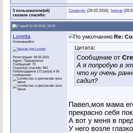
5 пользователя(ей)
Creativniy
(29.03.2016),
Irenyar
(29.0
сказали cпасибо:
01.04.2016, 16:29
Loretta
Re: Со
Освоившийся
Цитата:
Сообщение от
Cre
Регистрация: 08.05.2011
Адрес: Прикарпатье
А я попробую в эт
Сообщений: 73
Сказал(а) спасибо: 862
что ну очень ран
Поблагодарили 172 раз(а) в 56
сообщениях
садил?
Павел,моя мама ег
прекрасно себя по
А вот у меня в пред
У него возле глазк