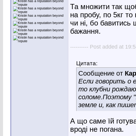
Та множити так щоб
на пробу, по 5кг т
чи ні, бо бавитись
бажання.
---------- Post added at 19:5
Цитата:
Сообщение от
Ка
Если говорить о 
то клубни рождаю
соломе.Поэтому "
земле и, как пише
А що саме їй готув
вроді не погана.