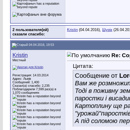
2 пользователя(ей)
Kristin
(04.04.2016),
Шурік
(26.04.20
сказали cпасибо:
04.04.2016, 19:53
Kristin
Re: Со
Местный
Цитата:
Сообщение от
Lor
Регистрация: 14.03.2014
Адрес: Львів
Вам же розмножит
Сообщений: 1,400
Сказал(а) спасибо: 2,235
Тоді в поживну зе
Поблагодарили 7,599 раз(а) в
1,070 сообщениях
паростки і висади
Картоплину ще ра
"урожай"паросткі
А під соломою пер