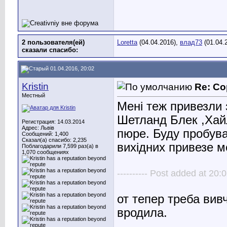
2 пользователя(ей)
Loretta
(04.04.2016),
влад73
(01.04.
сказали cпасибо:
01.04.2016, 20:02
Kristin
Re: Со
Местный
Мені теж привезли 
Шетланд Блек ,Хайл
Регистрация: 14.03.2014
Адрес: Львів
пюре. Буду пробува
Сообщений: 1,400
Сказал(а) спасибо: 2,235
вихідних привезе м
Поблагодарили 7,599 раз(а) в
1,070 сообщениях
---------- Post added at 20:0
от тепер треба вив
вродила.
________________