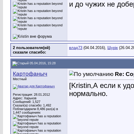
и до чужих не добе
2 пользователя(ей)
влад73
(04.04.2016),
Шурік
(26.04.2
сказали cпасибо:
05.04.2016, 15:28
Картофаныч
Re: Со
Местный
[Kristin,А если к у
нормально.
Регистрация: 28.01.2012
Адрес: Харьков
Сообщений: 1,527
Сказал(а) спасибо: 1,492
Поблагодарили 8,486 раз(а) в
1,447 сообщениях