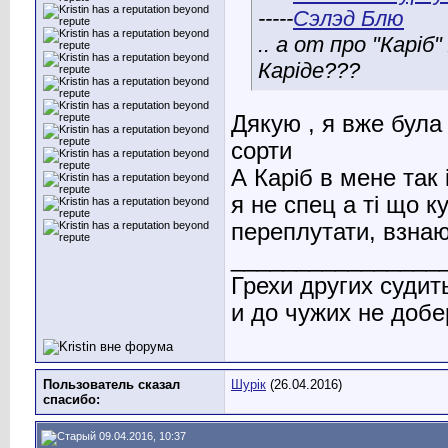
-----
Сэлэд Блю
.. а от про "Каріб
Каріде???
Дякую , я вже була 
сорти
А Каріб в мене так
я не спец а ті що ку
переплутати, взнаю
________________
Грехи других судит
и до чужих не добе
Пользователь сказал
Шурік
(26.04.2016)
cпасибо:
09.04.2016, 10:37