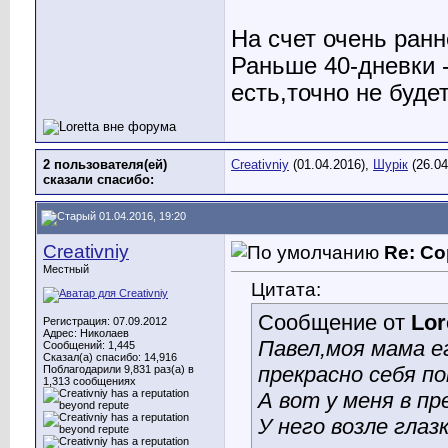
На счет очень ранн
Раньше 40-дневки -
есть,точно не будет
2 пользователя(ей)
Creativniy
(01.04.2016),
Шурік
(26.04
сказали cпасибо:
01.04.2016, 19:20
Creativniy
Re: Со
Местный
Цитата:
Сообщение от
Lor
Регистрация: 07.09.2012
Адрес: Николаев
Павел,моя мама е
Сообщений: 1,445
Сказал(а) спасибо: 14,916
прекрасно себя п
Поблагодарили 9,831 раз(а) в
1,313 сообщениях
А вот у меня в пр
У него возле глаз