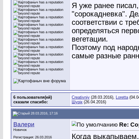
Я уже ранее писал,
"сорокадневка". Де
соответствии с тр
определяться перво
вегетации.
Поэтому под народ
самые разные ранн
6 пользователя(ей)
Creativniy
(28.03.2016),
Loretta
(04.0
сказали cпасибо:
Шурік
(26.04.2016)
28.03.2016, 17:16
Валери
Re: Со
Новичок
Когда выкапываем, 
Регистрация: 26.03.2016