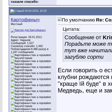
сказали cпасибо:
04.04.2016, 15:33
Картофаныч
Re: Со
Местный
Цитата:
Сообщение от
Kri
Регистрация: 28.01.2012
Адрес: Харьков
Порадьте може ті 
Сообщений: 1,527
Сказал(а) спасибо: 1,492
тут вже начиталас
Поблагодарили 8,486 раз(а) в
1,447 сообщениях
загублю сорти
Если говорить о ес
клубни рождаются и
"краще їй буде" в 
Медведь, еще и за