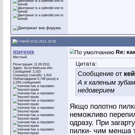
10.01.2013, 20:35
язичник
Re: ка
Местный
Цитата:
Регистрация: 11.09.2011
Адрес: Буча Київська обл.
Сообщений: 3,103
Сообщение от
ке
Сказал(а) спасибо: 1,910
Поблагодарили 5,748 раз(а) в
А к каленым зубам
2,256 сообщениях
недоверием
Якщо полотно пилки
неможливо перепиля
одразу. При загарту
пилки- чим менша т