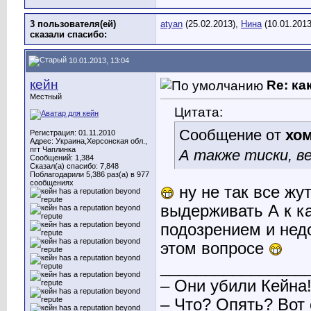
3 пользователя(ей)
atyan
(25.02.2013),
Нина
(10.01.201
сказали cпасибо:
10.01.2013, 13:04
кейн
Re: ка
Местный
Цитата:
Сообщение от
хо
Регистрация: 01.11.2010
Адрес: Украина,Херсонская обл.,
пгт Чаплинка
А также тиски, в
Сообщений: 1,384
Сказал(а) спасибо: 7,848
Поблагодарили 5,386 раз(а) в 977
сообщениях
ну не так все жу
выдерживать А к к
подозрением и нед
этом вопросе
________________
– Они убили Кейна
– Что? Опять? Вот 