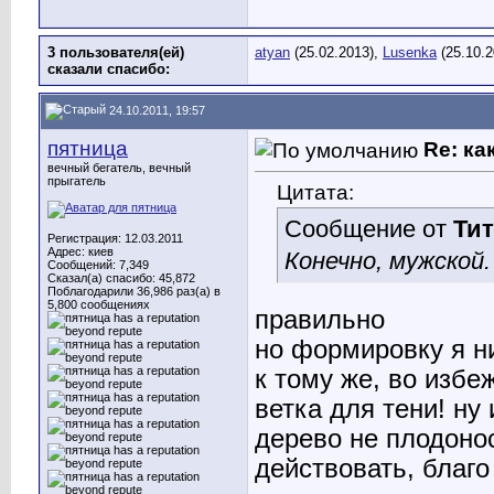
3 пользователя(ей)
atyan
(25.02.2013),
Lusenka
(25.10.2
сказали cпасибо:
24.10.2011, 19:57
пятница
Re: ка
вечный бегатель, вечный
прыгатель
Цитата:
Сообщение от
Тит
Регистрация: 12.03.2011
Адрес: киев
Конечно, мужской
Сообщений: 7,349
Сказал(а) спасибо: 45,872
Поблагодарили 36,986 раз(а) в
5,800 сообщениях
правильно
но формировку я н
к тому же, во избе
ветка для тени! ну 
дерево не плодонос
действовать, благ