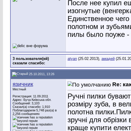
После нее купил е
изогнутые (венгерк
Единственное чего 
полотном и зубьями
пилы было поуже -
3 пользователя(ей)
atyan
(25.02.2013),
амадей
(25.01.2
сказали cпасибо:
25.10.2011, 13:26
язичник
Re: ка
Местный
Ручні пилки бувают
Регистрация: 11.09.2011
Адрес: Буча Київська обл.
розміру зуба, в ве
Сообщений: 3,103
Сказал(а) спасибо: 1,910
полотна пилки.Пилк
Поблагодарили 5,748 раз(а) в
2,256 сообщениях
зручні для обрізки 
краще купити елект