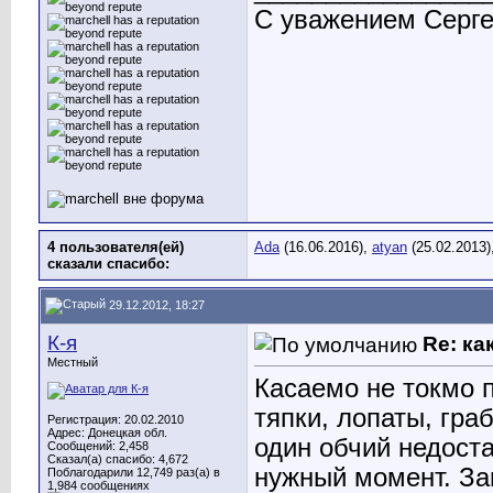
С уважением Серг
4 пользователя(ей)
Ada
(16.06.2016),
atyan
(25.02.2013)
сказали cпасибо:
29.12.2012, 18:27
К-я
Re: ка
Местный
Касаемо не токмо 
тяпки, лопаты, гра
Регистрация: 20.02.2010
Адрес: Донецкая обл.
один обчий недост
Сообщений: 2,458
Сказал(а) спасибо: 4,672
нужный момент. За
Поблагодарили 12,749 раз(а) в
1,984 сообщениях