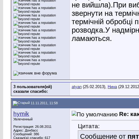
не вийшла).При виб
звернути на терміч
термічній обробці п
розводка.У надмірн
ламаються.
3 пользователя(ей)
atyan
(25.02.2013),
Нина
(29.12.201
сказали cпасибо:
11.11.2011, 11:58
hymik
Re: ка
Увлеченный
Цитата:
Регистрация: 26.08.2011
Адрес: Донбасс
Сообщений: 386
Сообщение от
пя
Сказал(а) спасибо: 617