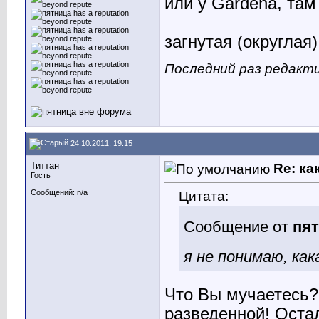
или у Gardena, там
загнутая (округлая
Последний раз редакти
24.10.2011, 19:15
Титтан
Re: ка
Гость
Цитата:
Сообщений: n/a
Сообщение от
пя
я не понимаю, как
Что Вы мучаетесь?
разведенной! Остал