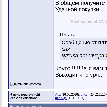
В общем получите 
Удачной покупки.
---------- Post added at 12:3
Цитата:
Сообщение от
пя
хих
купила позавчера
Круто!!!!!!!!а я вам
Выходит что зря...
6 пользователя(ей)
Ada
(16.06.2016),
atyan
(25.02.2013)
сказали cпасибо:
пятница
(11.11.2011)
24.10.2011, 19:33