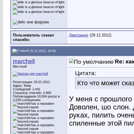
Пользователь сказал
Дмитринат
(29.12.2012)
cпасибо:
29.12.2012, 18:08
marchell
Re: ка
Местный
Цитата:
Кто что может ска
Регистрация: 03.01.2012
Адрес: Киев
Сообщений: 2,441
Сказал(а) спасибо: 4,960
Поблагодарили 10,954 раз(а) в
У меня с прошлого 
2,028 сообщениях
Доволен, шо слон.
руках, пилить очен
спиленные этой пил
________________