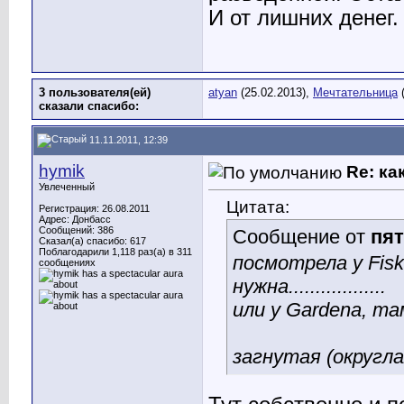
И от лишних денег.
3 пользователя(ей)
atyan
(25.02.2013),
Мечтательница
(
сказали cпасибо:
11.11.2011, 12:39
hymik
Re: ка
Увлеченный
Цитата:
Регистрация: 26.08.2011
Адрес: Донбасс
Сообщений: 386
Сообщение от
пя
Сказал(а) спасибо: 617
Поблагодарили 1,118 раз(а) в 311
посмотрела у Fiska
сообщениях
нужна..................
или у Gardena, т
загнутая (округл