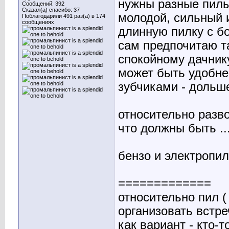
нужны разные пилы 
Сообщений: 392
Сказал(а) спасибо: 37
молодой, сильный 
Поблагодарили 491 раз(а) в 174
сообщениях
длинную пилку с б
сам предпочитаю та
спокойному дачнику
может быть удобне
зубчиками - дольше
относительно разво
что должны быть ..
бензо и электропила
=============
относительно пил (
организовать встре
как вариант - кто-