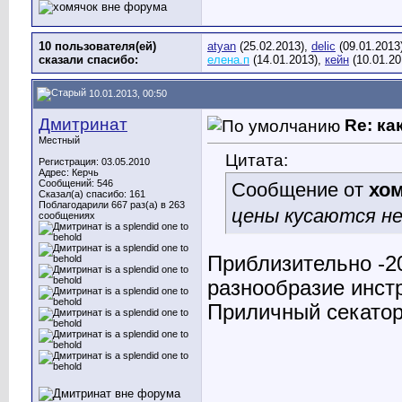
10 пользователя(ей)
atyan
(25.02.2013),
delic
(09.01.2013
сказали cпасибо:
елена.п
(14.01.2013),
кейн
(10.01.20
10.01.2013, 00:50
Дмитринат
Re: ка
Местный
Цитата:
Регистрация: 03.05.2010
Адрес: Керчь
Сообщений: 546
Сообщение от
хо
Сказал(а) спасибо: 161
Поблагодарили 667 раз(а) в 263
цены кусаются не 
сообщениях
Приблизительно -2
разнообразие инстр
Приличный секатор