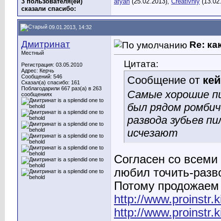
3 пользователя(ей)
atyan
(25.02.2013),
Creativniy
(13.02
сказали cпасибо:
09.01.2013, 14:32
Дмитринат
Re: ка
Местный
Цитата:
Регистрация: 03.05.2010
Адрес: Керчь
Сообщений: 546
Сообщение от
ке
Сказал(а) спасибо: 161
Поблагодарили 667 раз(а) в 263
Самые хорошие пи
сообщениях
был рядом ромбич
развода зубьев пи
исчезают
Согласен со всеми 
любил точить-разв
Потому продожаем
http://www.proinstr.
http://www.proinstr.