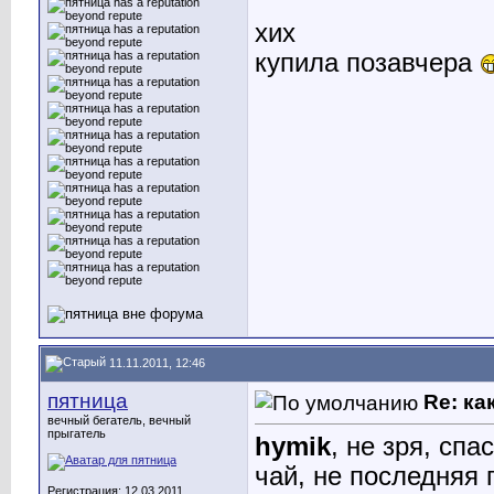
хих
купила позавчера
11.11.2011, 12:46
пятница
Re: ка
вечный бегатель, вечный
прыгатель
hymik
, не зря, спа
чай, не последняя 
Регистрация: 12.03.2011