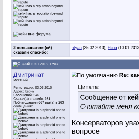
3 пользователя(ей)
atyan
(25.02.2013),
Нина
(10.01.201
сказали cпасибо:
10.01.2013, 17:03
Дмитринат
Re: ка
Местный
Цитата:
Регистрация: 03.05.2010
Адрес: Керчь
Сообщений: 546
Сообщение от
ке
Сказал(а) спасибо: 161
Поблагодарили 667 раз(а) в 263
Считайте меня к
сообщениях
Консерваторов уваж
вопросе