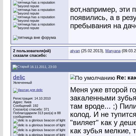
вот,например, эти 
появились, а в рез
пребывания на да
2 пользователя(ей)
atyan
(25.02.2013),
Maryana
(09.03.2
сказали cпасибо:
16.11.2011, 23:03
delic
Re: ка
Увлеченный
Меня уже второй г
закаленными зубья
Регистрация: 14.10.2010
Адрес: Киев
там вроде... ;) Пил
Сообщений: 192
Сказал(а) спасибо: 371
колод. И не тупится
Поблагодарили 313 раз(а) в 88
сообщениях
"виляет" как у деш
как зубья мелкие, т