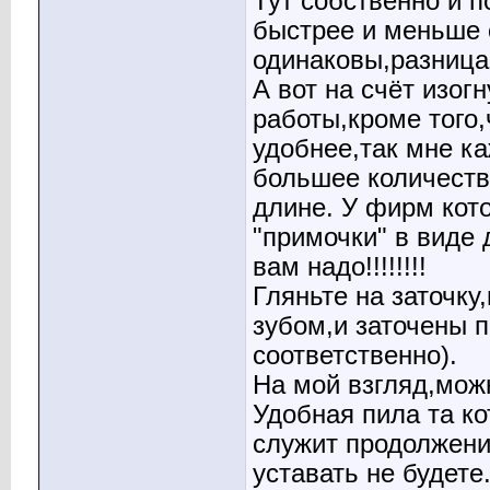
Тут собственно и п
быстрее и меньше 
одинаковы,разница
А вот на счёт изог
работы,кроме того,
удобнее,так мне к
большее количеств
длине. У фирм кот
"примочки" в виде 
вам надо!!!!!!!!
Гляньте на заточку
зубом,и заточены 
соответственно).
На мой взгляд,мож
Удобная пила та ко
служит продолжение
уставать не будете