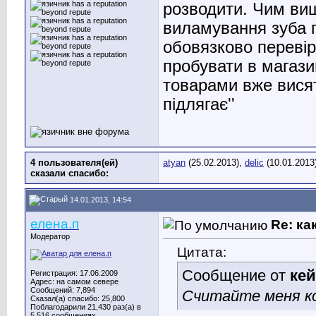
розводити. Чим вищ
виламування зуба п
обовязково перевір
пробувати в магази
товарами вже вися
підлягає''
4 пользователя(ей)
atyan
(25.02.2013),
delic
(10.01.2013
сказали cпасибо:
14.01.2013, 14:54
елена.п
Re: ка
Модератор
Цитата:
Сообщение от
ке
Регистрация: 17.06.2009
Адрес: на самом севере
Сообщений: 7,894
Считайте меня к
Сказал(а) спасибо: 25,800
Поблагодарили 21,430 раз(а) в
5,516 сообщениях