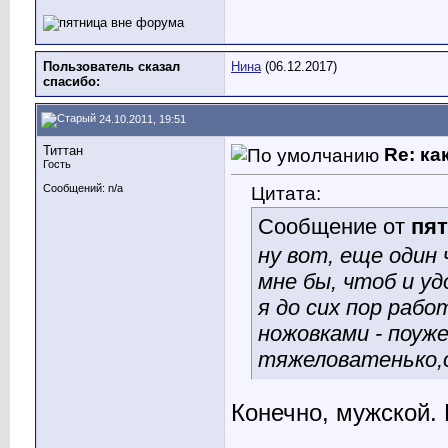
Пользователь сказал
Нина
(06.12.2017)
cпасибо:
24.10.2011, 19:51
Титтан
Re: ка
Гость
Цитата:
Сообщений: n/a
Сообщение от
пя
ну вот, еще один
мне бы, чтоб и уд
я до сих пор раб
ножовками - поуже
тяжеловатенько,
Конечно, мужской.