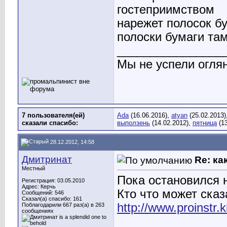
гостеприимством
нарежет полосок бу
полоски бумаги там,
________________
Мы не успели оглян
7 пользователя(ей)
Ada
(16.06.2016),
atyan
(25.02.2013)
сказали cпасибо:
выползень
(14.02.2012),
пятница
(13
28.12.2012, 14:58
Дмитринат
Re: ка
Местный
Пока остановился н
Регистрация: 03.05.2010
Адрес: Керчь
Кто что может сказ
Сообщений: 546
Сказал(а) спасибо: 161
http://www.proinstr.k
Поблагодарили 667 раз(а) в 263
сообщениях