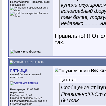
Поблагодарили 1,118 раз(а) в 311
купила окулирово
сообщениях
виноградный фору
тем более, торгу
недалеко...........
Правильно!!!!!
От сл
так.
11.11.2011, 12:06
пятница
Re: ка
вечный бегатель, вечный
прыгатель
Цитата:
Сообщение от
hy
Регистрация: 12.03.2011
Адрес: киев
Правильно!!!!!
От с
Сообщений: 7,349
Сказал(а) спасибо: 45,872
бы так.
Поблагодарили 36,986 раз(а) в
5,800 сообщениях