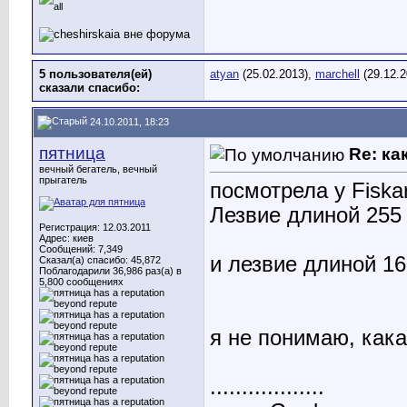
5 пользователя(ей)
atyan
(25.02.2013),
marchell
(29.12.2
сказали cпасибо:
24.10.2011, 18:23
пятница
Re: ка
вечный бегатель, вечный
прыгатель
посмотрела у Fiska
Лезвие длиной 255
Регистрация: 12.03.2011
Адрес: киев
Сообщений: 7,349
и лезвие длиной 16
Сказал(а) спасибо: 45,872
Поблагодарили 36,986 раз(а) в
5,800 сообщениях
я не понимаю, как
..................