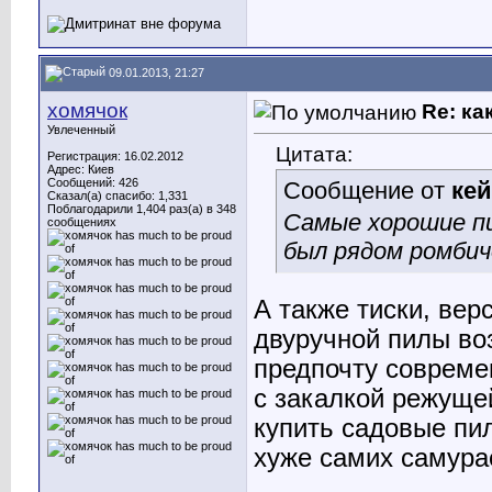
09.01.2013, 21:27
хомячок
Re: ка
Увлеченный
Цитата:
Регистрация: 16.02.2012
Адрес: Киев
Сообщений: 426
Сообщение от
ке
Сказал(а) спасибо: 1,331
Поблагодарили 1,404 раз(а) в 348
Самые хорошие пи
сообщениях
был рядом ромбиче
А также тиски, вер
двуручной пилы воз
предпочту совреме
с закалкой режущей
купить садовые пи
хуже самих самурае