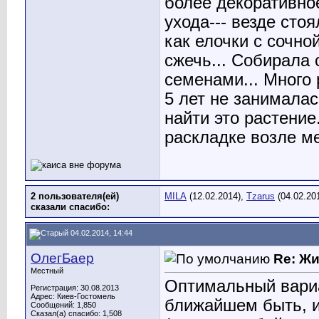
более декоративное
ухода--- везде сто
как елочки с сочно
сжечь... Собирала 
семенами... Много 
5 лет не занималас
найти это растение
раскладке возле мет
2 пользователя(ей)
MILA
(12.02.2014),
Tzarus
(04.02.20
сказали cпасибо:
04.02.2014, 14:44
ОлегБаер
Re: Ж
Местный
Оптимальный вариа
Регистрация: 30.08.2013
Адрес: Киев-Гостомель
ближайшем быть, и
Сообщений: 1,850
Сказал(а) спасибо: 1,508