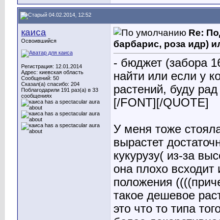
04.02.2014, 12:52
каиса
Re: По
Освоившийся
барбарис, роза идр) и
- бюджет (забора 1
Регистрация: 12.01.2014
Адрес: киевская область
найти или если у к
Сообщений: 50
Сказал(а) спасибо: 204
растений, буду рад
Поблагодарили 191 раз(а) в 33
сообщениях
[/FONT][/QUOTE]
У меня тоже стояла
вырастет достаточн
кукурузу( из-за вы
она плохо всходит 
положения ((((прич
такое дешевое раст
это что то типа тог