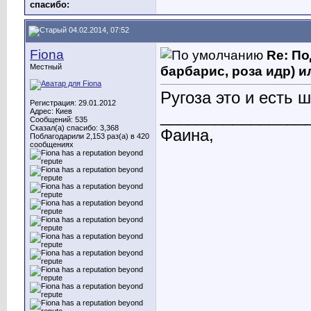
cпасибо:
04.02.2014, 07:52
Fiona
Re: По
Местный
барбарис, роза идр) и
Ругоза это и есть 
Регистрация: 29.01.2012
Адрес: Киев
________________
Сообщений: 535
Сказал(а) спасибо: 3,368
Фаина,
Поблагодарили 2,153 раз(а) в 420
сообщениях