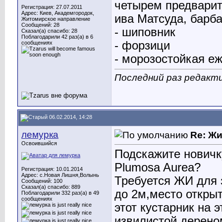
четырем предварит
Регистрация: 27.07.2011
Адрес: Киев, Академгородок,
ива Матсуда, барб
Житомирское направление
Сообщений: 28
- шиповник
Сказал(а) спасибо: 28
Поблагодарили 42 раз(а) в 6
- форзици
сообщениях
- морозостойкая е
Последний раз редакти
06.02.2014, 14:28
лемурка
Re: Ж
Освоившийся
Подскажите новичк
Plumosa Aurea?
Регистрация: 10.01.2014
Адрес: с.Новая Лишня,Волынь
Требуется ЖИ для 
Сообщений: 100
Сказал(а) спасибо: 889
до 2м,место открыт
Поблагодарили 332 раз(а) в 49
сообщениях
этот кустарник на
извилистой,дерено