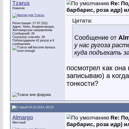
Tzarus
Re: По
Новичок
барбарис, роза идр) и
Цитата:
Регистрация: 27.07.2011
Адрес: Киев, Академгородок,
Житомирское направление
Сообщений: 28
Сообщение от
Al
Сказал(а) спасибо: 28
Поблагодарили 42 раз(а) в 6
у нас ругоза раст
сообщениях
куда подъехать з
посмотрел как она в
записываю) а когда
тонкости?
04.02.2014, 00:23
Almargo
Re: По
Местный
барбарис, роза идр) и