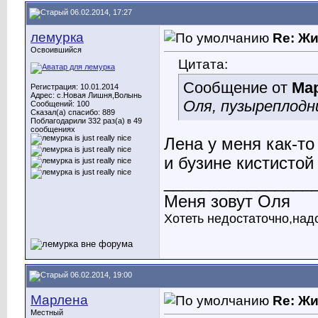
06.02.2014, 17:27
лемурка
Re: Ж
Освоившийся
Цитата:
Сообщение от
Ма
Регистрация: 10.01.2014
Адрес: с.Новая Лишня,Волынь
Оля, пузыреплодн
Сообщений: 100
Сказал(а) спасибо: 889
Поблагодарили 332 раз(а) в 49
сообщениях
Лена у меня как-т
и бузине кистистой
________________
Меня зовут Оля
Хотеть недостаточно,над
06.02.2014, 19:00
Марлена
Re: Ж
Местный