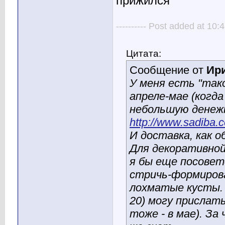
прижился
---------- Post added at 10:4
Цитата:
Сообщение от
Ири
У меня есть "тако
апреле-мае (когда
небольшую денежк
http://www.sadiba
И доставка, как о
Для декоративной
я бы еще посовет
стричь-формирова
лохматые кусты. 
20) могу прислать
тоже - в мае). За