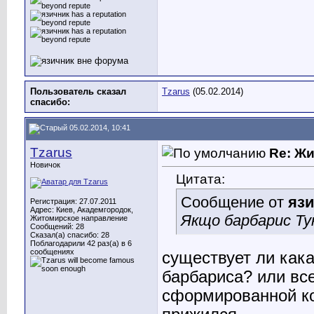
Пользователь сказал
Tzarus
(05.02.2014)
cпасибо:
05.02.2014, 10:41
Tzarus
Re: Ж
Новичок
Цитата:
Сообщение от
яз
Регистрация: 27.07.2011
Адрес: Киев, Академгородок,
Якщо барбарис Ту
Житомирское направление
Сообщений: 28
Сказал(а) спасибо: 28
Поблагодарили 42 раз(а) в 6
сообщениях
существует ли как
барбариса? или все
сформированной ко