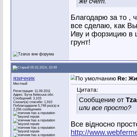
же счет.
Благодарю за то , 
все сделаю, как Вы
Иву и форзицию в 
грунт!
05.02.2014, 10:49
язичник
Re: Ж
Местный
Цитата:
Регистрация: 11.09.2011
Адрес: Буча Київська обл.
Сообщение от
Tza
Сообщений: 3,103
Сказал(а) спасибо: 1,910
Поблагодарили 5,748 раз(а) в
или все просто?
2,256 сообщениях
Все відносно прост
http://www.webferme