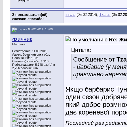
2 пользователя(ей)
irina s
(05.02.2014),
Tzarus
(05.02.20
сказали cпасибо:
05.02.2014, 10:09
язичник
Re: Ж
Местный
Цитата:
Регистрация: 11.09.2011
Адрес: Буча Київська обл.
Сообщение от
Tza
Сообщений: 3,103
Сказал(а) спасибо: 1,910
Поблагодарили 5,748 раз(а) в
- барбарис (у мен
2,256 сообщениях
правильно нареза
Якщо барбарис Тунб
один сезон добряче
який добре розмнож
дає кореневої поро
Последний раз редакти