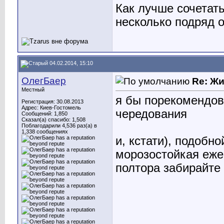
Как лучше сочетат
несколько подряд 
04.02.2014, 15:10
ОлегБаер
Re: Ж
Местный
я бы порекомендова
Регистрация: 30.08.2013
Адрес: Киев-Гостомель
чередования
Сообщений: 1,850
Сказал(а) спасибо: 1,508
Поблагодарили 4,536 раз(а) в
1,338 сообщениях
и, кстати), подобн
морозостойкая еже
полтора забирайте