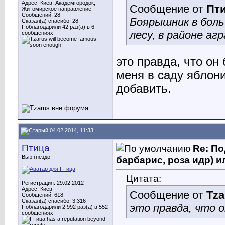
Адрес: Киев, Академгородок,
Сообщение от
Пт
Житомирское направление
Сообщений: 28
Боярышник в боль
Сказал(а) спасибо: 28
Поблагодарили 42 раз(а) в 6
лесу, в районе аг
сообщениях
это правда, что он
меня в саду яблон
добавить.
04.02.2014, 11:33
Птица
Re: По
Вью гнездо
барбарис, роза идр) и
Цитата:
Регистрация: 29.02.2012
Адрес: Киев
Сообщение от
Tza
Сообщений: 618
Сказал(а) спасибо: 3,316
это правда, что о
Поблагодарили 2,992 раз(а) в 552
сообщениях