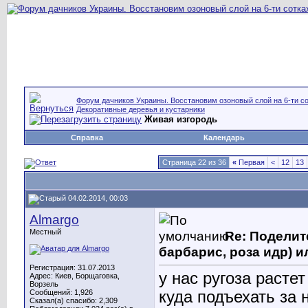
Форум дачников Украины. Восстановим озоновый слой на 6-ти со
Декоративные деревья и кустарники
Живая изгородь
Справка
Календарь
Страница 22 из 36
«
Первая
<
12
13
04.02.2014, 00:03
Almargo
Местный
Re: Поделит
барбарис, роза идр) и
Регистрация: 31.07.2013
у нас ругоза растет
Адрес: Киев, Борщаговка,
Ворзель
Сообщений: 1,926
куда подъехать за 
Сказал(а) спасибо: 2,309