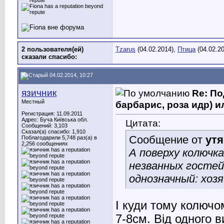
2 пользователя(ей)
Tzarus
(04.02.2014),
Птица
(04.02.20
сказали cпасибо:
04.02.2014, 10:27
язичник
Re: По
Местный
барбарис, роза идр) и
Регистрация: 11.09.2011
Адрес: Буча Київська обл.
Цитата:
Сообщений: 3,103
Сказал(а) спасибо: 1,910
Сообщение от
утя
Поблагодарили 5,748 раз(а) в
2,256 сообщениях
А поверху колючк
незванных гостей.
однозначный: хоз
І куди тому колючо
7-8см. Від одного 