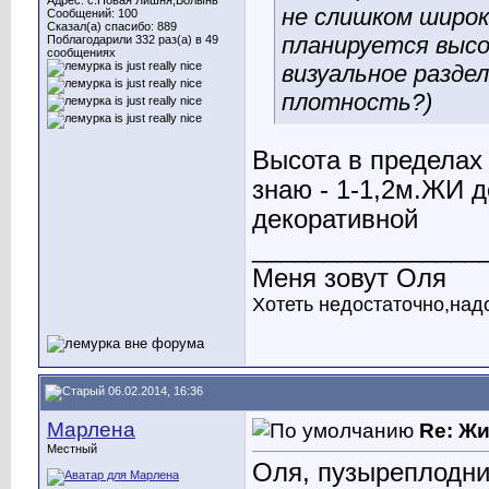
Адрес: с.Новая Лишня,Волынь
не слишком широка
Сообщений: 100
Сказал(а) спасибо: 889
планируется высо
Поблагодарили 332 раз(а) в 49
сообщениях
визуальное разде
плотность?)
Высота в пределах
знаю - 1-1,2м.ЖИ д
декоративной
________________
Меня зовут Оля
Хотеть недостаточно,над
06.02.2014, 16:36
Марлена
Re: Ж
Местный
Оля, пузыреплодни