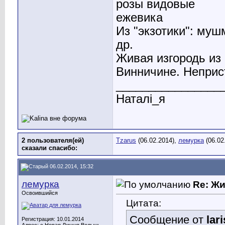
розы видовые
ежевика
Из "экзотики": муш
др.
Живая изгородь из 
Винничине. Неприс
________________
Наталі_я
2 пользователя(ей)
Tzarus
(06.02.2014),
лемурка
(06.02
сказали cпасибо:
06.02.2014, 15:32
лемурка
Re: Ж
Освоившийся
Цитата:
Сообщение от
lar
Регистрация: 10.01.2014