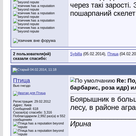
через такі зарості.
пошарпаний скелет
2 пользователя(ей)
Sybilla
(05.02.2014),
Птица
(04.02.20
сказали cпасибо:
04.02.2014, 11:18
Птица
Re: По
Вью гнездо
барбарис, роза идр) и
Боярышник в больш
Регистрация: 29.02.2012
Адрес: Киев
лесу, в районе агр
Сообщений: 618
Сказал(а) спасибо: 3,316
________________
Поблагодарили 2,992 раз(а) в 552
сообщениях
Ирина