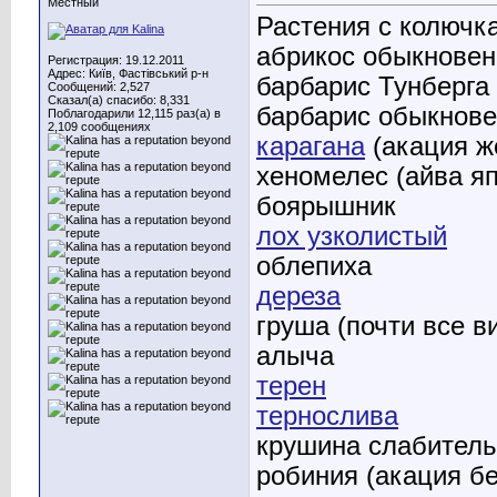
Местный
Растения с колючк
абрикос обыкнове
Регистрация: 19.12.2011
Адрес: Київ, Фастівський р-н
барбарис Тунберга
Сообщений: 2,527
Сказал(а) спасибо: 8,331
барбарис обыкнов
Поблагодарили 12,115 раз(а) в
2,109 сообщениях
карагана
(акация ж
хеномелес (айва я
боярышник
лох узколистый
облепиха
дереза
груша (почти все в
алыча
терен
тернослива
крушина слабител
робиния (акация б