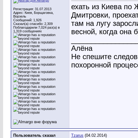
ехать из Киева по 
Регистрация: 31.07.2013
Адрес: Киев, Борщаговка,
Дмитровки, проехат
Ворзель
Сообщений: 1,926
там на лугу заросл
Сказал(а) спасибо: 2,309
Поблагодарили 7,024 раз(а) в
весной, когда она 
1,319 сообщениях
________________
Алёна
Не спешите следов
похоронной процесс
Пользователь сказал
Tzarus
(04.02.2014)