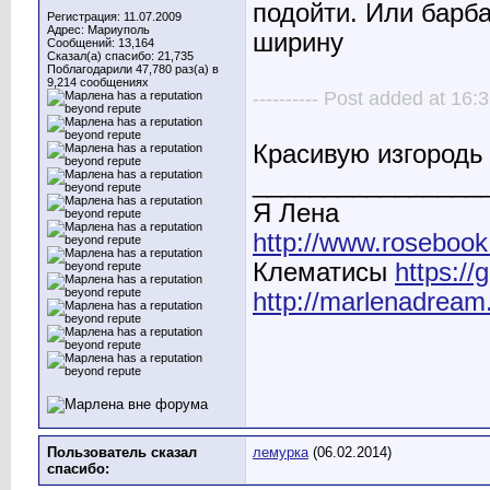
подойти. Или барб
Регистрация: 11.07.2009
Адрес: Мариуполь
ширину
Сообщений: 13,164
Сказал(а) спасибо: 21,735
Поблагодарили 47,780 раз(а) в
9,214 сообщениях
---------- Post added at 16:3
Красивую изгородь
________________
Я Лена
http://www.rosebook
Клематисы
https:/
http://marlenadream
Пользователь сказал
лемурка
(06.02.2014)
cпасибо: