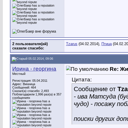
2 пользователя(ей)
Tzarus
(04.02.2014),
Птица
(04.02.20
сказали cпасибо:
05.02.2014, 09:06
Ирина - георгина
Re: Ж
Местный
Цитата:
Регистрация: 05.04.2011
Адрес: Винница
Сообщение от
Tza
Сообщений: 464
Сказал(а) спасибо: 2,493
Поблагодарили 1,996 раз(а) в 357
- ива Матсуда (б
сообщениях
чудо) - посажу поб
поиски других до