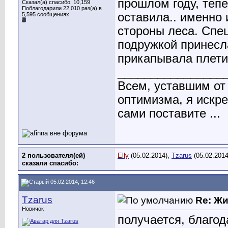
прошлом году, тепе
Сказал(а) спасибо: 10,159
Поблагодарили 22,010 раз(а) в
оставила.. именно 
5,595 сообщениях
стороны леса. Спе
подружкой принесла
прикапывала плети,
________________
Всем, уставшим от 
оптимизма, я иск
сами поставите ...
2 пользователя(ей)
Elly
(05.02.2014),
Tzarus
(05.02.2014
сказали cпасибо:
05.02.2014, 12:46
Tzarus
Re: Ж
Новичок
получается, благо