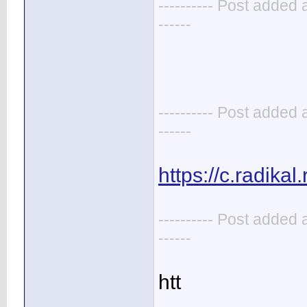
---------- Post added 
------
---------- Post added 
------
https://c.radik
---------- Post added 
------
htt