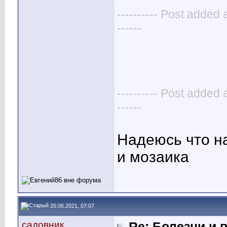
---------- Post added 
------
---------- Post added 
------
Надеюсь что н
и мозаика
20.06.2021, 07:07
садовник
Re: Болезни и 