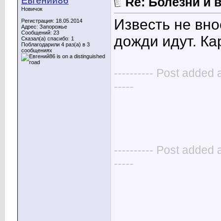
Евгений86
Re: Болезни и 
Новичок
Известь не вно
Регистрация: 18.05.2014
Адрес: Запорожье
Сообщений: 23
дожди идут. Ка
Сказал(а) спасибо: 1
Поблагодарили 4 раз(а) в 3
сообщениях
---------- Post added 
-----
---------- Post added 
-----