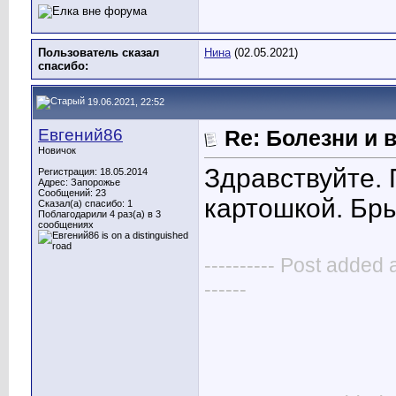
Пользователь сказал
Нина
(02.05.2021)
cпасибо:
19.06.2021, 22:52
Евгений86
Re: Болезни и 
Новичок
Здравствуйте. 
Регистрация: 18.05.2014
Адрес: Запорожье
Сообщений: 23
картошкой. Бры
Сказал(а) спасибо: 1
Поблагодарили 4 раз(а) в 3
сообщениях
---------- Post added 
------