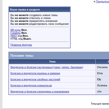
«
Предыдущ
Ваши права в разделе
Вы
не можете
создавать новые темы
Вы
не можете
отвечать в темах
Вы
не можете
прикреплять вложения
Вы
не можете
редактировать свои сообщения
BB коды
Вкл.
Смайлы
Вкл.
[IMG]
код
Вкл.
HTML код
Выкл.
Правила форума
Похожие темы
Тема
Вредители и болезни пасленовых(томат, перец, баклажан)
Оксанка
Болезни и вредители малины и ежевики
Юла
Болезни и вредители хвойных растений
Elly
Болезни и вредители клематисов
Лозинка
Вредители и болезни смородины и крыжовника
che
Текущее врем