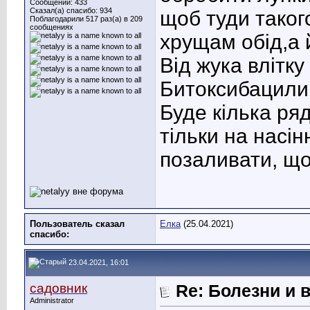
Сообщений: 433
Сказал(а) спасибо: 934
щоб туди таког
Поблагодарили 517 раз(а) в 209
сообщениях
хрущам обід,а 
Від жука влітк
Битоксибацили
Буде кілька ря
тільки на насін
позаливати, що
Пользователь сказал
Елка
(25.04.2021)
cпасибо:
23.04.2021, 16:01
садовник
Re: Болезни и 
Administrator