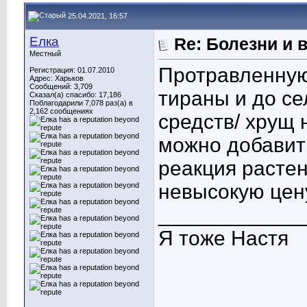
25.04.2021, 16:57
Елка
Re: Болезни и 
Местный
Протравленную 
Регистрация: 01.07.2010
Адрес: Харьков
Сообщений: 3,709
тираны и до се
Сказал(а) спасибо: 17,186
Поблагодарили 7,078 раз(а) в
2,162 сообщениях
средств/ хрущ н
можно добавит
реакция растен
невысокую цен
____________
Я тоже Настя