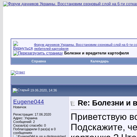
Форум дачников Украины. Восстановим озоновый слой на 6-ти со
любителей картофеля
Болезни и вредители картофеля
Справка
Календарь
19.06.2020, 14:36
Eugene044
Re: Болезни и 
Новичок
Приветствую в
Регистрация: 17.06.2020
Адрес: Украина
Сообщений: 2
Подскажите, че
Сказал(а) спасибо: 0
Поблагодарили 0 раз(а) в 0
сообщениях