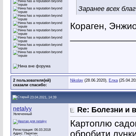
Заранее всех бла
Кораген, Энжио
____________
2 пользователя(ей)
Nikolay
(28.06.2020),
Елка
(25.04.20
сказали cпасибо:
23.04.2021, 14:39
netalyy
Re: Болезни и 
Увлеченный
Картоплю садов
Регистрация: 06.03.2018
обробити лунки
Адрес: Пирятин