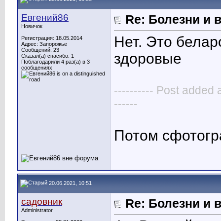
Евгений86
Re: Болезни и 
Новичок
Нет. Это белар
Регистрация: 18.05.2014
Адрес: Запорожье
Сообщений: 23
здоровые
Сказал(а) спасибо: 1
Поблагодарили 4 раз(а) в 3
сообщениях
---------- Post added 
------
Потом сфотог
20.06.2021, 10:51
садовник
Re: Болезни и 
Administrator