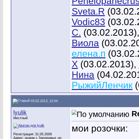
Penelopanecru
Sveta.R
(03.02.
Vodic83
(03.02.
С.
(03.02.2013)
Виола
(03.02.2
елена.п
(03.02.
X
(03.02.2013),
Нина
(04.02.20
РыжийЛенчик
(
03.02.2013, 12:04
lyulik
R
Местный
мои розочки:
Регистрация: 31.05.2009
Адрес: родом с Запорожья, но