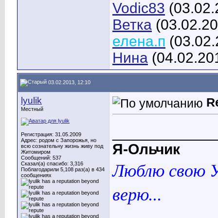
Vodic83
(03.02.
Ветка
(03.02.20
елена.п
(03.02.
Нина
(04.02.20
03.02.2013, 12:10
lyulik
R
Местный
____________
Регистрация: 31.05.2009
Адрес: родом с Запорожья, но
Я-Ольчик
всю сознательну жизнь живу под
Житомиром
Сообщений: 537
Люблю свою У
Сказал(а) спасибо: 3,316
Поблагодарили 5,108 раз(а) в 434
сообщениях
верю...