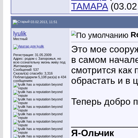
ТАМАРА
(03.02
03.02.2013, 11:51
lyulik
R
Местный
Это мое соору
Регистрация: 31.05.2009
в самом начале
Адрес: родом с Запорожья, но
всю сознательну жизнь живу под
Житомиром
смотрится как 
Сообщений: 537
Сказал(а) спасибо: 3,316
Поблагодарили 5,108 раз(а) в 434
обрастать и в 
сообщениях
Теперь добро п
____________
Я-Ольчик