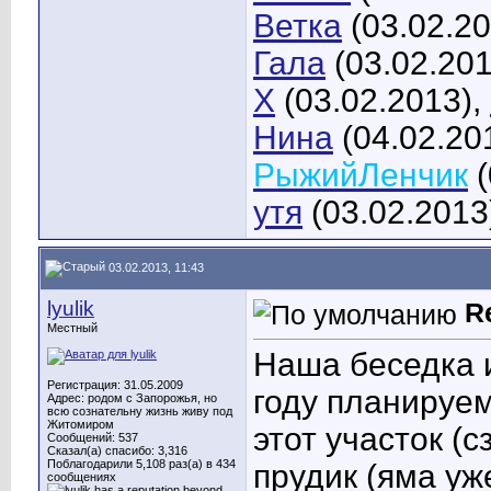
Ветка
(03.02.20
Гала
(03.02.201
X
(03.02.2013),
Нина
(04.02.20
РыжийЛенчик
(
утя
(03.02.2013
03.02.2013, 11:43
lyulik
R
Местный
Наша беседка и
Регистрация: 31.05.2009
году планируем
Адрес: родом с Запорожья, но
всю сознательну жизнь живу под
Житомиром
этот участок (
Сообщений: 537
Сказал(а) спасибо: 3,316
Поблагодарили 5,108 раз(а) в 434
прудик (яма уж
сообщениях