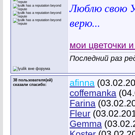
Люблю свою У
верю...
мои цветочки и 
Последний раз ред
38 пользователя(ей)
afinna
(03.02.2
сказали cпасибо:
coffemanka
(04.
Farina
(03.02.2
Fleur
(03.02.20
Gemma
(03.02.
Koster
(03.02.2