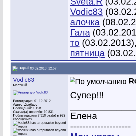
Sveta.R
(03.02.
Vodic83
(03.02.
алочка
(08.02.
Гала
(03.02.201
то
(03.02.2013)
пятница
(03.02
03.02.2013, 12:57
Vodic83
R
Местный
Супер!!!
Регистрация: 01.12.2012
____________
Адрес: Донбасс
Сообщений: 1,158
Сказал(а) спасибо: 10,831
Елена
Поблагодарили 7,310 раз(а) в 929
сообщениях
--------------------