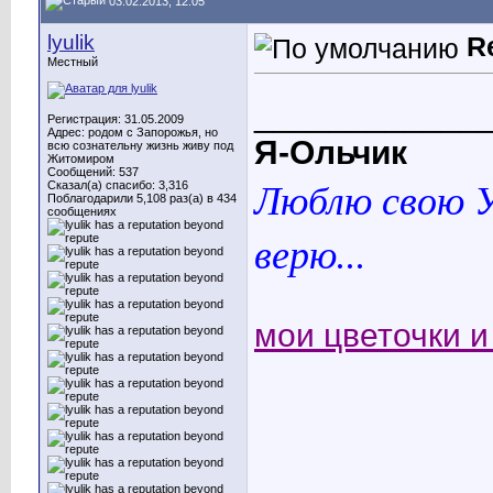
03.02.2013, 12:05
lyulik
R
Местный
____________
Регистрация: 31.05.2009
Адрес: родом с Запорожья, но
Я-Ольчик
всю сознательну жизнь живу под
Житомиром
Сообщений: 537
Люблю свою У
Сказал(а) спасибо: 3,316
Поблагодарили 5,108 раз(а) в 434
сообщениях
верю...
мои цветочки и 