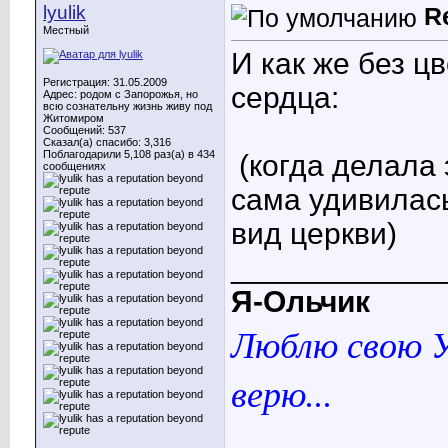
lyulik
R
Местный
И как же без ц
Регистрация: 31.05.2009
сердца:
Адрес: родом с Запорожья, но
всю сознательну жизнь живу под
Житомиром
Сообщений: 537
Сказал(а) спасибо: 3,316
Поблагодарили 5,108 раз(а) в 434
(когда делала 
сообщениях
сама удивилась
вид церкви)
____________
Я-Ольчик
Люблю свою У
верю...