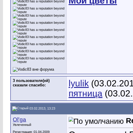
Мои цветы
3 пользователя(ей)
lyulik
(03.02.20
сказали cпасибо:
пятница
(03.02
03.02.2013, 13:23
Ol'ga
R
Увлеченный
Регистрация: 01.04.2009