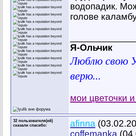
водопадик. Мож
голове каламбу
____________
Я-Ольчик
Люблю свою У
верю...
мои цветочки и 
32 пользователя(ей)
afinna
(03.02.2
сказали cпасибо:
coffemanka
(04.