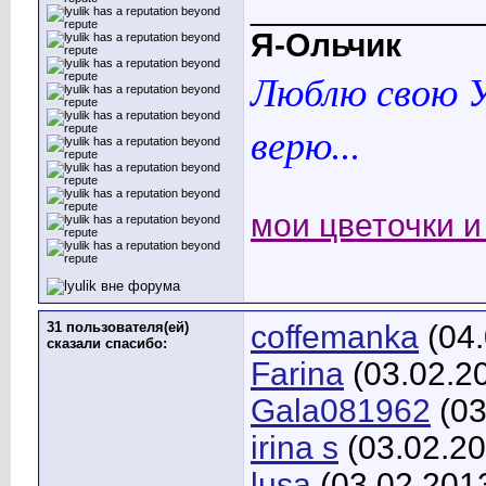
____________
Я-Ольчик
Люблю свою У
верю...
мои цветочки и 
31 пользователя(ей)
coffemanka
(04.
сказали cпасибо:
Farina
(03.02.2
Gala081962
(03
irina s
(03.02.20
lusa
(03.02.201