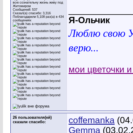
всю сознательну жизнь живу под
Житомиром
____________
Сообщений: 537
Сказал(а) спасибо: 3,316
Поблагодарили 5,108 раз(а) в 434
Я-Ольчик
сообщениях
Люблю свою У
верю...
мои цветочки и 
26 пользователя(ей)
coffemanka
(04.
сказали cпасибо:
Gemma
(03.02.