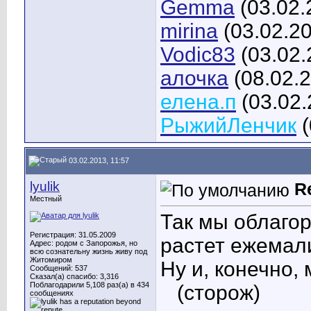
Gemma
(03.02.
mirina
(03.02.2
Vodic83
(03.02.
алочка
(08.02.
елена.п
(03.02.
РыжийЛенчик
(
03.02.2013, 11:57
lyulik
R
Местный
Так мы облаго
Регистрация: 31.05.2009
растет ежемал
Адрес: родом с Запорожья, но
всю сознательну жизнь живу под
Житомиром
Ну и, конечно,
Сообщений: 537
Сказал(а) спасибо: 3,316
Поблагодарили 5,108 раз(а) в 434
(сторож
)
сообщениях