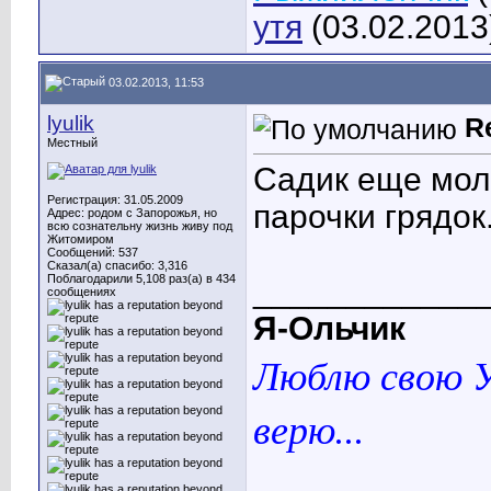
утя
(03.02.2013
03.02.2013, 11:53
lyulik
R
Местный
Садик еще моло
Регистрация: 31.05.2009
парочки грядок
Адрес: родом с Запорожья, но
всю сознательну жизнь живу под
Житомиром
Сообщений: 537
Сказал(а) спасибо: 3,316
Поблагодарили 5,108 раз(а) в 434
____________
сообщениях
Я-Ольчик
Люблю свою У
верю...