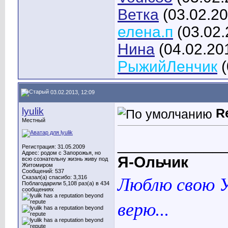
Ветка
(03.02.20
елена.п
(03.02.
Нина
(04.02.20
РыжийЛенчик
(
03.02.2013, 12:09
lyulik
R
Местный
____________
Регистрация: 31.05.2009
Адрес: родом с Запорожья, но
Я-Ольчик
всю сознательну жизнь живу под
Житомиром
Сообщений: 537
Люблю свою У
Сказал(а) спасибо: 3,316
Поблагодарили 5,108 раз(а) в 434
сообщениях
верю...