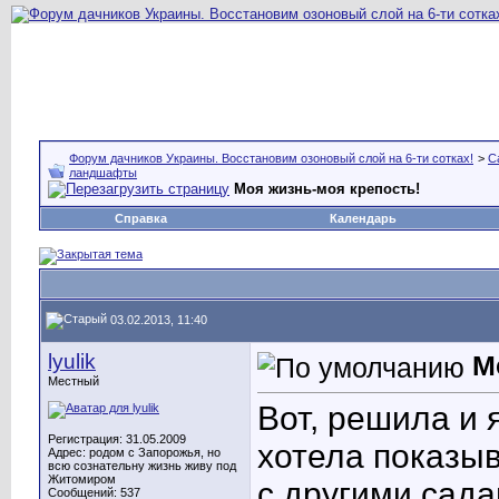
Форум дачников Украины. Восстановим озоновый слой на 6-ти сотках!
>
С
ландшафты
Моя жизнь-моя крепость!
Справка
Календарь
03.02.2013, 11:40
lyulik
М
Местный
Вот, решила и 
Регистрация: 31.05.2009
хотела показыв
Адрес: родом с Запорожья, но
всю сознательну жизнь живу под
Житомиром
с другими сад
Сообщений: 537