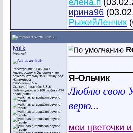
елена.п
(03.02.
ирина96
(03.02
РыжийЛенчик
(
03.02.2013, 12:06
lyulik
R
Местный
____________
Регистрация: 31.05.2009
Адрес: родом с Запорожья, но
Я-Ольчик
всю сознательну жизнь живу под
Житомиром
Сообщений: 537
Люблю свою У
Сказал(а) спасибо: 3,316
Поблагодарили 5,108 раз(а) в 434
сообщениях
верю...
мои цветочки и 