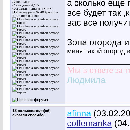
а сколько еще 
Адрес: Киев
Сообщений: 6,102
Сказал(а) спасибо: 13,743
все будет так ,
Поблагодарили 32,408 раз(а) в
4,722 сообщениях
вас все получи
Зона огорода и
меня такой огород е
____________
Мы в ответе за т
Людмила
16 пользователя(ей)
afinna
(03.02.2
сказали cпасибо:
coffemanka
(04.