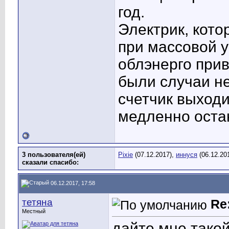
год.
Электрик, кото
при массовой у
облэнерго при
были случаи н
счетчик выходи
медленно остан
3 пользователя(ей)
Pixie
(07.12.2017),
иннуся
(06.12.20
сказали cпасибо:
06.12.2017, 17:58
тетяна
Re
Местный
дайте мне такой