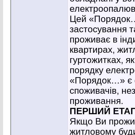
електроопалюв
Цей «Порядок…
застосування т
проживає в інд
квартирах, жит
гуртожитках, я
порядку елект
«Порядок…» є 
споживачів, не
проживання.
ПЕРШИЙ ЕТА
Якщо Ви прож
житловому буд