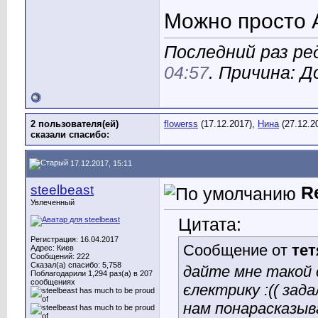
Можно просто 
Последний раз ред
04:57
. Причина: 
2 пользователя(ей)
flowerss
(17.12.2017),
Нина
(27.12.2
сказали cпасибо:
17.12.2017, 15:11
steelbeast
R
Увлеченный
Цитата:
Регистрация: 16.04.2017
Сообщение от
тет
Адрес: Киев
Сообщений: 222
Сказал(а) спасибо: 5,758
дайте мне такой с
Поблагодарили 1,294 раз(а) в 207
сообщениях
єлектрику :(( зад
нам понарасказыв