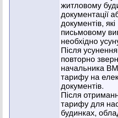
житловому буди
документації а
документів, як
письмовому виг
необхідно усун
Після усунення
повторно зверн
начальника ВМ
тарифу на еле
документів.
Після отриманн
тарифу для нас
будинках, обла