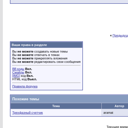
«
Предыдущ
Ваши права в разделе
Вы
не можете
создавать новые темы
Вы
не можете
отвечать в темах
Вы
не можете
прикреплять вложения
Вы
не можете
редактировать свои сообщения
BB коды
Вкл.
Смайлы
Вкл.
[IMG]
код
Вкл.
HTML код
Выкл.
Правила форума
Похожие темы
Тема
Автор
Трехфазный счетчик
aramat
Текущее врем