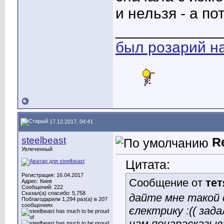
и нельзя - а по
____________
был розарий н
17.12.2017, 04:41
steelbeast
R
Увлеченный
Цитата:
Регистрация: 16.04.2017
Сообщение от
тет
Адрес: Киев
Сообщений: 222
Сказал(а) спасибо: 5,758
дайте мне такой с
Поблагодарили 1,294 раз(а) в 207
сообщениях
єлектрику :(( зад
нам понарасказыв