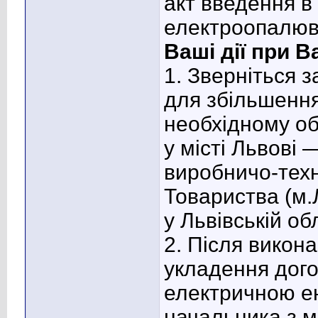
акт введення в
електроопалюв
Ваші дії при Ва
1. Зверніться 
для збільшення
необхідному об
у місті Львові 
виробничо-техн
Товариства (м.
у Львівській о
2. Після викон
укладення дого
електричною ен
начальника з 