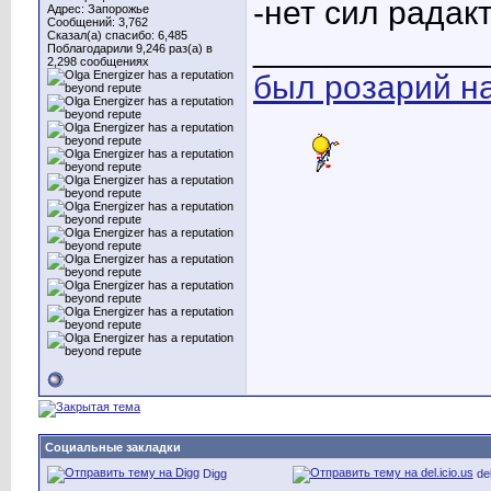
-нет сил радак
Адрес: Запорожье
Сообщений: 3,762
Сказал(а) спасибо: 6,485
____________
Поблагодарили 9,246 раз(а) в
2,298 сообщениях
был розарий н
Социальные закладки
Digg
del