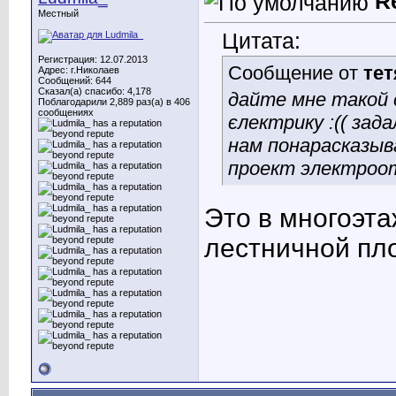
R
Местный
Цитата:
Регистрация: 12.07.2013
Сообщение от
тет
Адрес: г.Николаев
Сообщений: 644
Сказал(а) спасибо: 4,178
дайте мне такой с
Поблагодарили 2,889 раз(а) в 406
сообщениях
єлектрику :(( зад
нам понарасказыв
проект электроот
Это в многоэта
лестничной пл