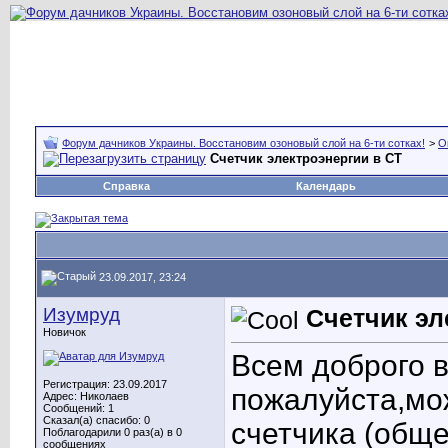
Форум дачников Украины. Восстановим озоновый слой на 6-ти сотках!
>
О
Счетчик электроэнергии в СТ
Справка
Календарь
23.09.2017, 23:24
Изумруд
Счетчик эл
Новичок
Всем доброго 
Регистрация: 23.09.2017
пожалуйста,мо
Адрес: Николаев
Сообщений: 1
Сказал(а) спасибо: 0
счетчика (обще
Поблагодарили 0 раз(а) в 0
сообщениях