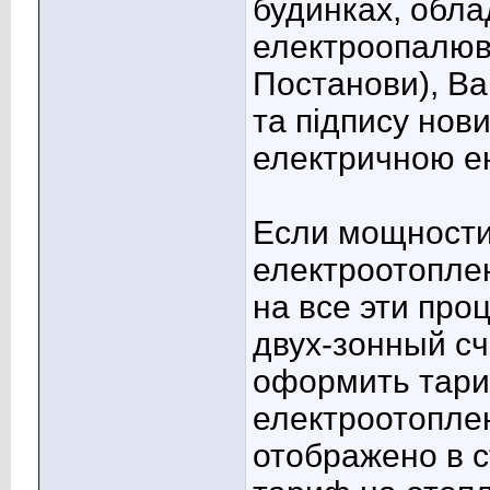
будинках, обла
електроопалюв
Постанови), В
та підпису нов
електричною ен
Если мощности
електроотоплен
на все эти про
двух-зонный сч
оформить тари
електроотопле
отображено в с