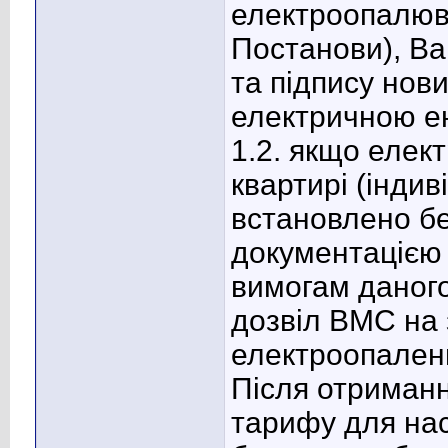
електроопалюв
Постанови), В
та підпису нов
електричною ен
1.2. якщо елек
квартирі (інди
встановлено бе
документацією 
вимогам даног
дозвіл ВМС на
електроопален
Після отриманн
тарифу для нас