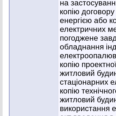
на застосуванн
копію договору
енергією або к
електричних м
погоджене зав
обладнання інд
електроопалюв
копію проектно
житловий буди
стаціонарних 
копію технічно
житловий будин
використання 