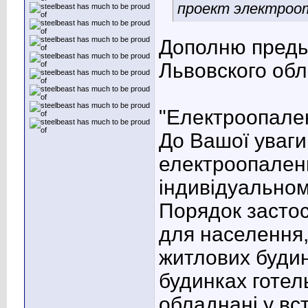
проект электроот
Дополню преды
Львовского обл
"Електроопале
До Вашої уваги
електроопаленн
індивідуальном
Порядок засто
для населення,
житлових будин
будинках готель
обладнані у вс