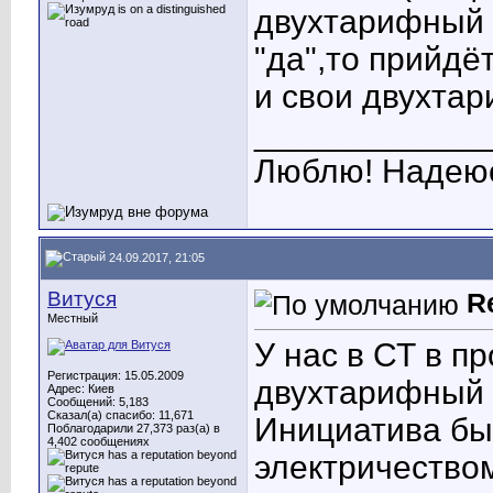
двухтарифный с
"да",то прийдё
и свои двухта
____________
Люблю! Надеюс
24.09.2017, 21:05
Витуся
R
Местный
У нас в СТ в п
Регистрация: 15.05.2009
двухтарифный 
Адрес: Киев
Сообщений: 5,183
Сказал(а) спасибо: 11,671
Инициатива был
Поблагодарили 27,373 раз(а) в
4,402 сообщениях
электричеством