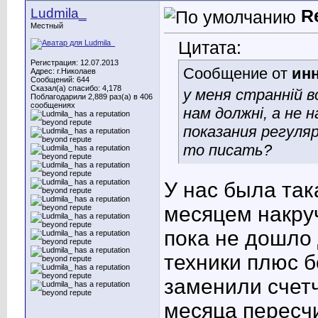
Ludmila_
R
Местный
Цитата:
Регистрация: 12.07.2013
Сообщение от
ин
Адрес: г.Николаев
Сообщений: 644
Сказал(а) спасибо: 4,178
у меня странній в
Поблагодарили 2,889 раз(а) в 406
сообщениях
нам должні, а не 
показания регуляр
то писать?
У нас была так
месяцем накру
пока не дошло 
техники плюс б
заменили счетч
месяца пересч