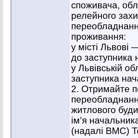
споживача, облі
релейного захи
переобладнанн
проживання:
у місті Львові 
до заступника 
у Львівській о
заступника нач
2. Отримайте пе
переобладнанн
житлового буди
ім’я начальник
(надалі ВМС) 