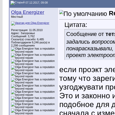
07.12.2017, 09:08
Olga Energizer
R
Местный
Цитата:
Регистрация: 11.05.2010
Сообщение от
тет
Адрес: Запорожье
Сообщений: 3,762
Сказал(а) спасибо: 6,485
задались вопросо
Поблагодарили 9,246 раз(а) в
2,298 сообщениях
понарасказывали,
проект электроот
если проэкт эл
тому что зарег
узгоджувати пр
Это и законно 
подобное для 
сначала с изм