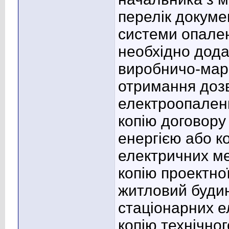
перелік докуме
системи опале
необхідно дода
виробничо-мар
отримання доз
електроопален
копію договору
енергією або к
електричних м
копію проектно
житловий буди
стаціонарних 
копію технічно