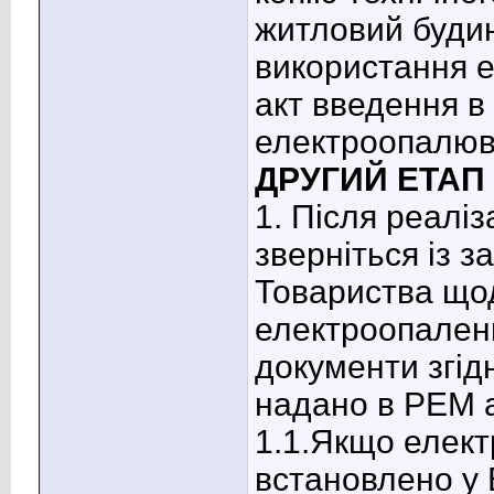
житловий будин
використання 
акт введення в
електроопалюв
ДРУГИЙ ЕТАП
1. Після реаліз
зверніться із 
Товариства що
електроопаленн
документи згід
надано в РЕМ 
1.1.Якщо елек
встановлено у 