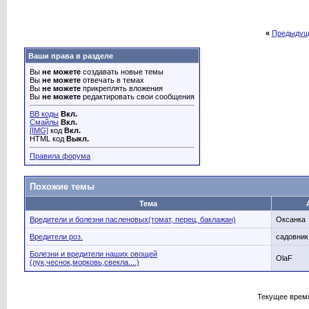
«
Предыдущ
Ваши права в разделе
Вы
не можете
создавать новые темы
Вы
не можете
отвечать в темах
Вы
не можете
прикреплять вложения
Вы
не можете
редактировать свои сообщения
BB коды
Вкл.
Смайлы
Вкл.
[IMG]
код
Вкл.
HTML код
Выкл.
Правила форума
Похожие темы
Тема
Вредители и болезни пасленовых(томат, перец, баклажан)
Оксанка
Вредители роз.
садовник
Болезни и вредители наших овощей
OlaF
(лук,чеснок,морковь,свекла....)
Текущее врем