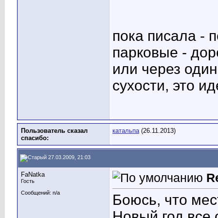
пока писала - 
парковые - дор
или через один
сухости, это и
Пользователь сказал
катальпа
(26.11.2013)
cпасибо:
27.03.2009, 21:03
FaNatka
R
Гость
Сообщений: n/a
Боюсь, что мес
Новый год все с