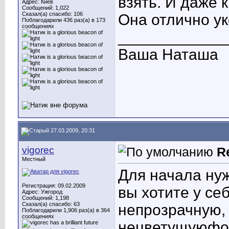
взять. И даже 
Адрес: Киев
Сообщений: 1,022
Сказал(а) спасибо: 106
Она отлично ук
Поблагодарили 436 раз(а) в 173
сообщениях
____________
Ваша Наташа
27.03.2009, 20:31
vigorec
R
Местный
Для начала нуж
Регистрация: 09.02.2009
вы хотите у се
Адрес: Ужгород
Сообщений: 1,198
Сказал(а) спасибо: 63
непрозрачную,
Поблагодарили 1,906 раз(а) в 364
сообщениях
нецветущуюфор