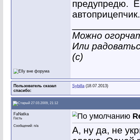
предупредю.
Е
автоприцепчик
____________
Можно огорчат
Или радоватьс
(с)
Пользователь сказал
Sybilla
(18.07.2013)
cпасибо:
27.03.2009, 21:12
FaNatka
R
Гость
Сообщений: n/a
А, ну да, не ук