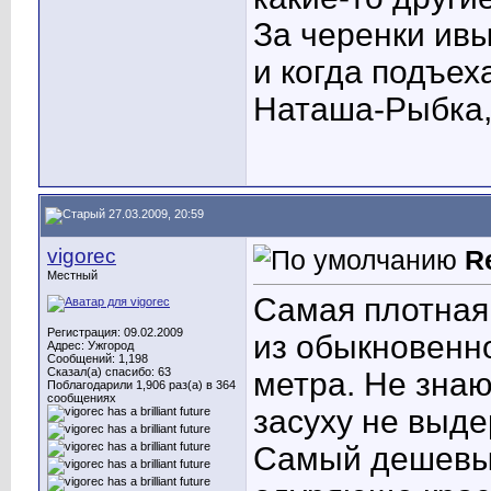
За черенки ивы
и когда подъех
Наташа-Рыбка,
27.03.2009, 20:59
vigorec
R
Местный
Самая плотная
Регистрация: 09.02.2009
из обыкновенно
Адрес: Ужгород
Сообщений: 1,198
Сказал(а) спасибо: 63
метра. Не знаю
Поблагодарили 1,906 раз(а) в 364
сообщениях
засуху не выде
Самый дешевый