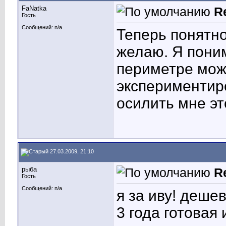
FaNatka
R
Гость
Сообщений: n/a
Теперь понятно
желаю. Я поним
периметре можн
экспериментиро
осилить мне эт
27.03.2009, 21:10
рыба
R
Гость
Сообщений: n/a
я за иву! дешев
3 года готовая 