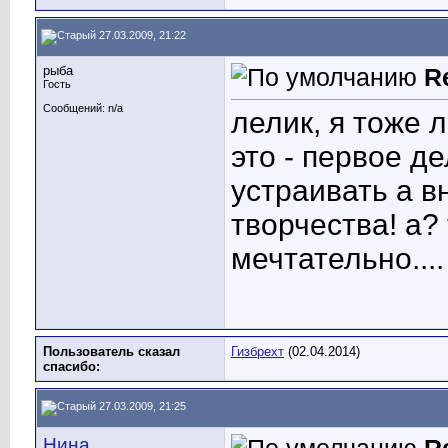
27.03.2009, 21:22
рыба
R
Гость
Сообщений: n/a
лелик, я тоже 
это - первое д
устраивать а в
творчества! а?
мечтательно....
Пользователь сказал
Гизбрехт
(02.04.2014)
cпасибо:
27.03.2009, 21:25
Нина