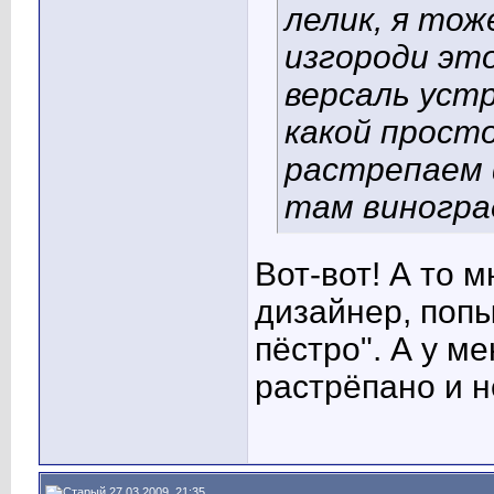
лелик, я то
изгороди это
версаль уст
какой прост
растрепаем ф
там виноград
Вот-вот! А то 
дизайнер, попы
пёстро". А у ме
растрёпано и н
27.03.2009, 21:35