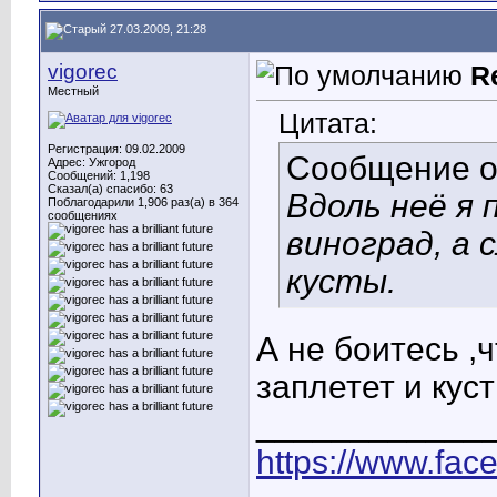
27.03.2009, 21:28
vigorec
R
Местный
Цитата:
Регистрация: 09.02.2009
Сообщение 
Адрес: Ужгород
Сообщений: 1,198
Сказал(а) спасибо: 63
Вдоль неё я
Поблагодарили 1,906 раз(а) в 364
сообщениях
виноград, а 
кусты.
А не боитесь ,
заплетет и кус
____________
https://www.fac