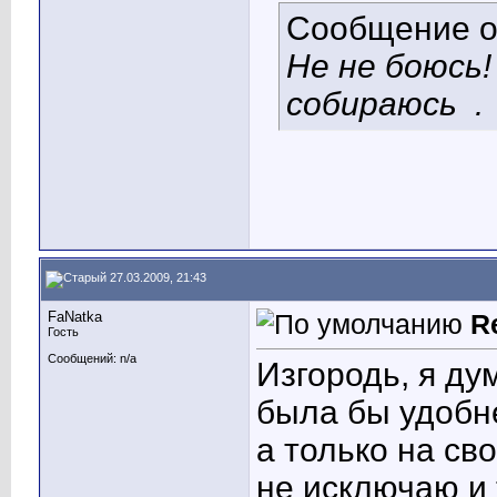
Сообщение 
Не не боюсь
собираюсь
.
27.03.2009, 21:43
FaNatka
R
Гость
Сообщений: n/a
Изгородь, я д
была бы удобне
а только на св
не исключаю и 