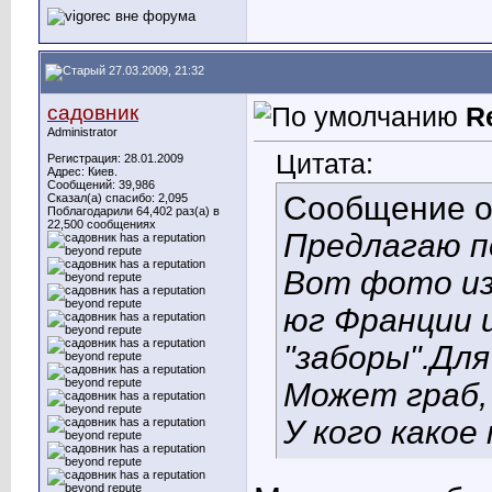
27.03.2009, 21:32
садовник
R
Administrator
Цитата:
Регистрация: 28.01.2009
Адрес: Киев.
Сообщений: 39,986
Сообщение 
Сказал(а) спасибо: 2,095
Поблагодарили 64,402 раз(а) в
22,500 сообщениях
Предлагаю п
Вот фото из
юг Франции 
"заборы".Для
Может граб,
У кого какое