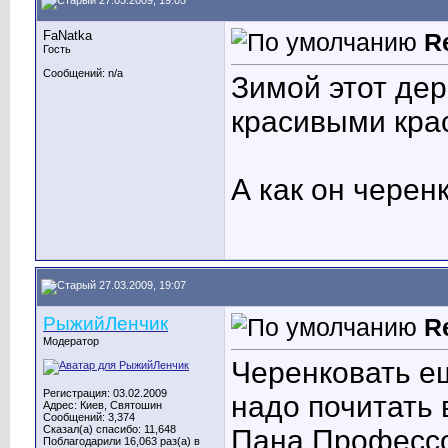
27.03.2009, 19:05
FaNatka
R
Гость
Сообщений: n/a
Зимой этот дер
красивыми кра
А как он черенк
27.03.2009, 19:07
РыжийЛенчик
R
Модератор
Черенковать е
Регистрация: 03.02.2009
надо почитать 
Адрес: Киев, Святошин
Сообщений: 3,374
Сказал(а) спасибо: 11,648
Пана Профессор
Поблагодарили 16,063 раз(а) в