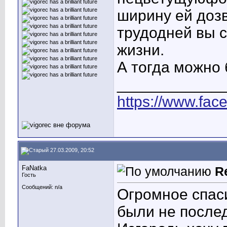
ширину ей дозв
трудодней вы с
жизни.
А тогда можно 
____________
https://www.fac
27.03.2009, 20:52
FaNatka
R
Гость
Сообщений: n/a
Огромное спаси
были не послед