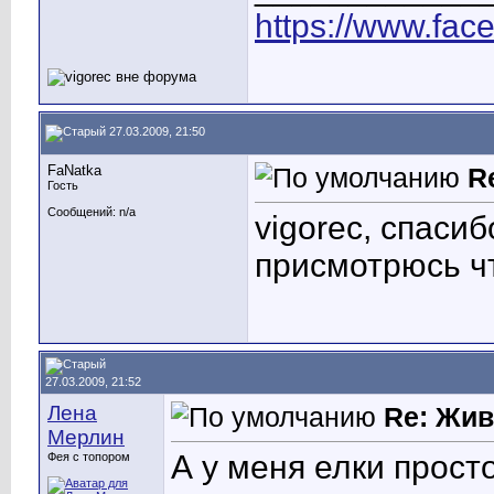
https://www.fac
27.03.2009, 21:50
FaNatka
R
Гость
Сообщений: n/a
vigorec, спаси
присмотрюсь чт
27.03.2009, 21:52
Лена
Re: Жив
Мерлин
А у меня елки просто
Фея с топором