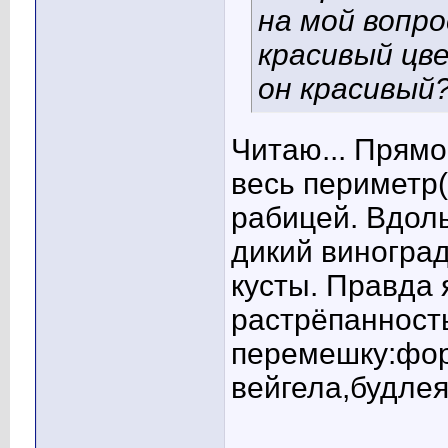
на мой вопро
красивый цв
он красивый
Читаю... Прямо
весь периметр
рабицей. Вдол
дикий виноград
кусты. Правда
растрёпанность
перемешку:фор
вейгела,будлея