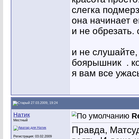
слегка подмерза
она начинает 
и не обрезать.
и не слушайте,
боярышник
. к
я вам все ужа
27.03.2009, 19:24
Натик
R
Местный
Правда, Матсу
Регистрация: 03.02.2009