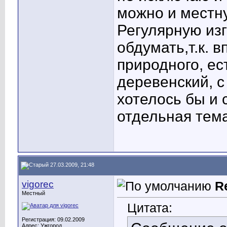
можно и местну
Регулярную изг
обдумать,т.к. в
природного, ес
деревенский, с
хотелось бы и с
отдельная тема
27.03.2009, 21:48
vigorec
R
Местный
Цитата:
Регистрация: 09.02.2009
Адрес: Ужгород