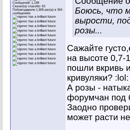
Сообщение 
Сообщений: 1,198
Сказал(а) спасибо: 63
Боюсь, что 
Поблагодарили 1,906 раз(а) в 364
сообщениях
вырости, под
розы...
Сажайте густо
на высоте 0,7-
пошли вкривь 
кривуляки? :lol:
А розы - натык
форумчан под 
Заодно провери
может расти н
____________