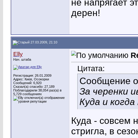
не напрягает э
дерен!
27.03.2009, 21:10
Elly
R
Нач. штаба
Цитата:
Регистрация: 26.01.2009
Сообщение 
Адрес: Киев, Осокорки
Сообщений: 6,920
Сказал(а) спасибо: 27,189
За черенки и
Поблагодарили 38,054 раз(а) в
5,729 сообщениях
Куда и когда
Куда - совсем
стригла, в сезо