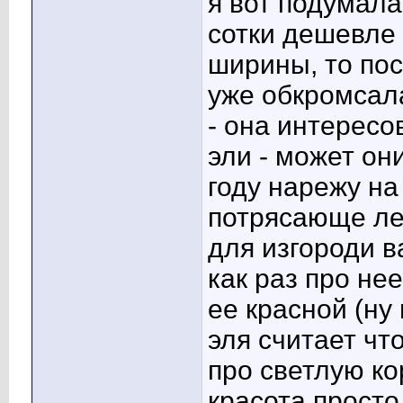
я вот подумал
сотки дешевле 
ширины, то пос
уже обкромсала
- она интересо
эли - может он
году нарежу на 
потрясающе лег
для изгороди в
как раз про не
ее красной
(ну
эля считает чт
про светлую ко
красота просто