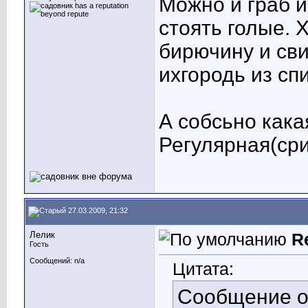
Можно и граб и
стоять голые. 
бирючину и св
ихгородь из спи
А собсьно кака
Регулярная(ср
27.03.2009, 21:32
Лелик
R
Гость
Сообщений: n/a
Цитата:
Сообщение 