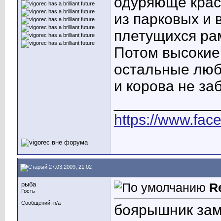
одуряюще крас
из парковых и 
плетущихся рам
Потом высокие 
остальные люб
и корова не за
____________
https://www.fac
27.03.2009, 21:02
рыба
R
Гость
Сообщений: n/a
боярышник заму