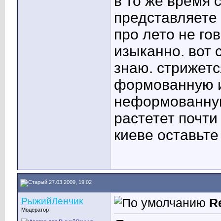
в то же время 
представляете 
про лето не го
изыканно. вот 
знаю. стрижет
формованную и
неформованную
растетет почти
киеве оставьте 
27.03.2009, 19:02
РыжийЛенчик
R
Модератор