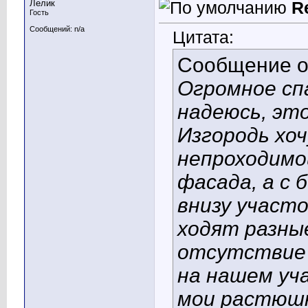
Лелик
R
Гость
Сообщений: n/a
Цитата:
Сообщение 
Огромное спа
надеюсь, это
Изгородь хоч
непроходимой
фасада, а с 
внизу участо
ходят разные
отсутствие 
на нашем уча
мои растюшки