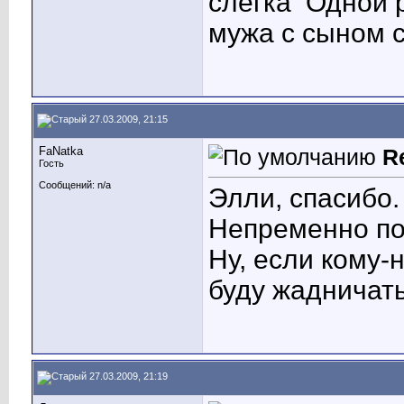
слегка
Одной р
мужа с сыном с
27.03.2009, 21:15
FaNatka
R
Гость
Сообщений: n/a
Элли, спасибо.
Непременно по
Ну, если кому-
буду жадничать
27.03.2009, 21:19