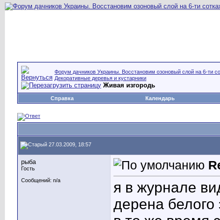
Форум дачников Украины. Восстановим озоновый слой на 6-ти со
Декоративные деревья и кустарники
Живая изгородь
Справка
Календарь
27.03.2009, 18:57
рыба
R
Гость
Сообщений: n/a
я в журнале в
дерена белого 