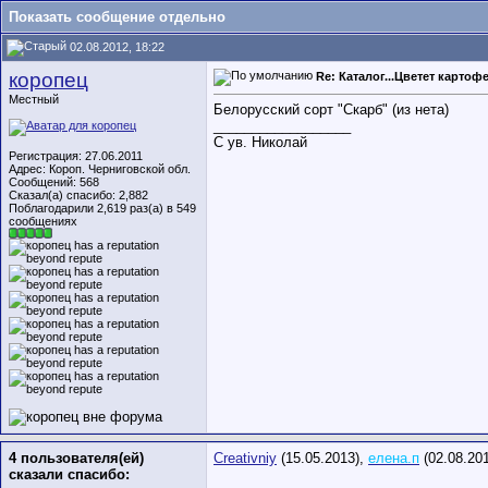
Показать сообщение отдельно
02.08.2012, 18:22
коропец
Re: Каталог...Цветет картофе
Местный
Белорусский сорт "Скарб" (из нета)
__________________
С ув. Николай
Регистрация: 27.06.2011
Адрес: Короп. Черниговской обл.
Сообщений: 568
Сказал(а) спасибо: 2,882
Поблагодарили 2,619 раз(а) в 549
сообщениях
4 пользователя(ей)
Creativniy
(15.05.2013),
елена.п
(02.08.20
сказали cпасибо: