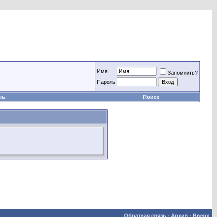
Имя
Запомнить?
Пароль
нь
Поиск
Обратная связь
-
Архив
-
Вверх