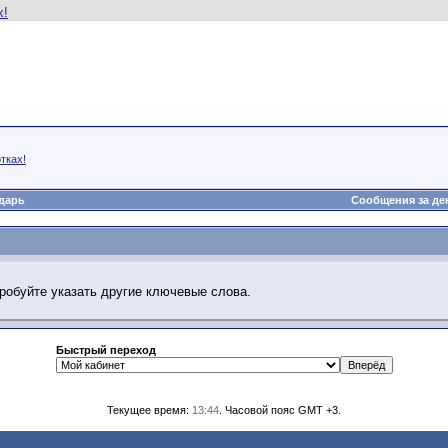
тках!
дарь
Сообщения за де
робуйте указать другие ключевые слова.
Быстрый переход
Текущее время:
13:44
. Часовой пояс GMT +3.